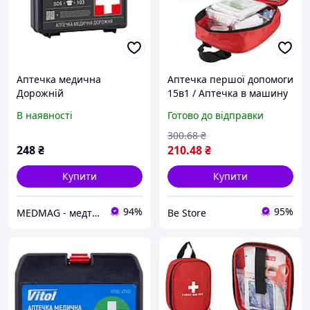
Аптечка медична
Аптечка першої допомоги
Дорожній
15в1 / Аптечка в машину
/ Дорожня аптечка /
В наявності
Готово до відправки
Аптечка медична
300
.68
₴
248
₴
210
.48
₴
Купити
Купити
94%
95%
MEDMAG - медтехніка для всієї родини
Be Store