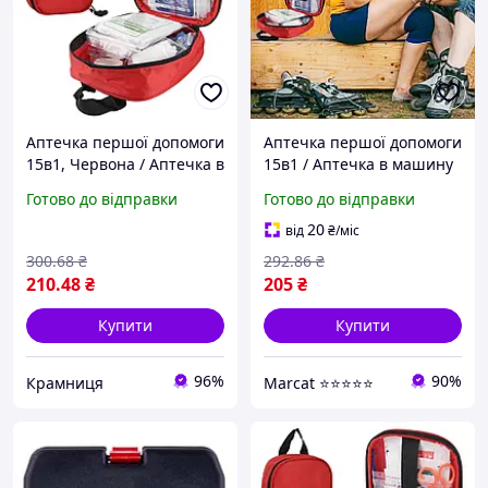
Аптечка першої допомоги
Аптечка першої допомоги
15в1, Червона / Аптечка в
15в1 / Аптечка в машину
машину / Дорожня
/ Дорожня аптечка /
Готово до відправки
Готово до відправки
аптечка / Аптечка
Аптечка медична
медична
20
від
₴
/міс
300
.68
₴
292
.86
₴
210
.48
₴
205
₴
Купити
Купити
96%
90%
Крамниця
Marcat ⭐⭐⭐⭐⭐