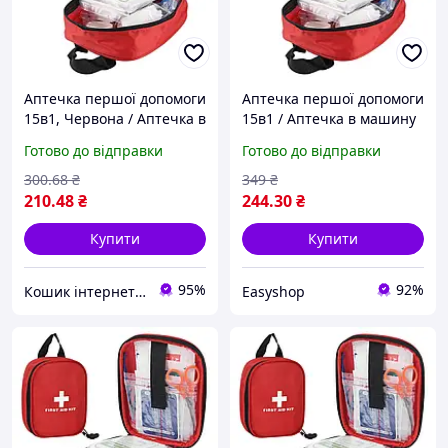
Аптечка першої допомоги
Аптечка першої допомоги
15в1, Червона / Аптечка в
15в1 / Аптечка в машину
машину / Дорожня
/ Дорожня аптечка /
Готово до відправки
Готово до відправки
аптечка / Аптечка
Аптечка медична
медична
300
.68
₴
349
₴
210
.48
₴
244
.30
₴
Купити
Купити
95%
92%
Кошик інтернет магазин
Easyshop