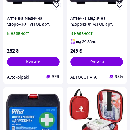
Аптечка медична
Аптечка медична
"Дорожня" VITOL арт.
"Дорожня" VITOL арт.
VT102
VT102
В наявності
В наявності
24
від
₴
/міс
262
₴
245
₴
Купити
Купити
97%
98%
Avtokolpaki
АВТОСОНАТА