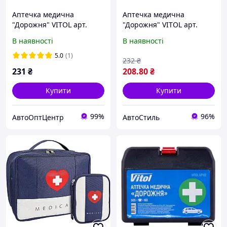
Аптечка медична
Аптечка медична
"Дорожня" VITOL арт.
"Дорожня" VITOL арт.
VT102
VT102
В наявності
В наявності
5.0
(1)
232
₴
231
₴
208
.80
₴
Купити
Купити
99%
96%
АвтоОптЦентр
АвтоСтиль