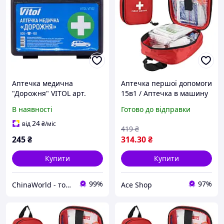
Аптечка медична
Аптечка першої допомоги
"Дорожня" VITOL арт.
15в1 / Аптечка в машину
VT102
/ Дорожня аптечка /
В наявності
Готово до відправки
Аптечка медична
24
від
₴
/міс
419
₴
245
₴
314
.30
₴
Купити
Купити
99%
97%
ChinaWorld - товари високої якості!
Ace Shop