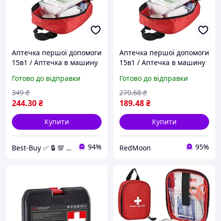
Аптечка першої допомоги
Аптечка першої допомоги
15в1 / Аптечка в машину
15в1 / Аптечка в машину
/ Дорожня аптечка /
/ Дорожня аптечка /
Готово до відправки
Готово до відправки
Аптечка медична
Аптечка медична
349
₴
270
.68
₴
244
.30
₴
189
.48
₴
Купити
Купити
94%
95%
Best-Buy ✅ 🔒 💯 💛💙
RedMoon