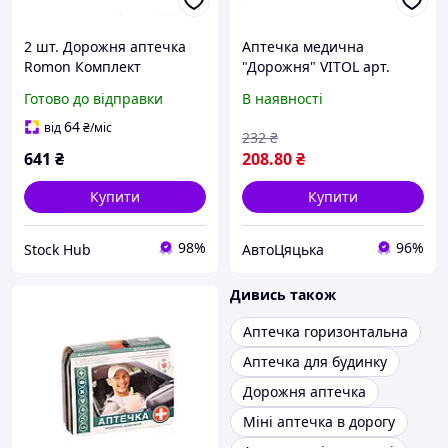
2 шт. Дорожня аптечка
Аптечка медична
Romon Комплект
"Дорожня" VITOL арт.
дорожньої аптечки та
VT102
Готово до відправки
В наявності
медичного органайзера
64
від
₴
/міс
232
₴
641
₴
208
.80
₴
Купити
Купити
98%
96%
Stock Hub
АвтоЦяцька
Дивись також
Аптечка горизонтальна
Аптечка для будинку
Дорожня аптечка
Міні аптечка в дорогу