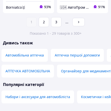
93%
91%
Borniatco🥇
🇺🇦 АвтоПром 🇺🇦
1
2
3
...
Показано 1 - 29 товарів з 300+
Дивись також
Автомобільна аптечка
Аптечка першої допомоги
АПТЕЧКА АВТОМОБІЛЬНА
Органайзер для медикамент
Популярні категорії
Набори і аксесуари для автомобіліста
Косметички і кей