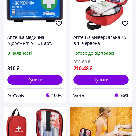
Аптечка медична
Аптечка універсальна 15
"Дорожня" VITOL арт.
в 1, червона
VT102
(автомобільна, дорожня)
В наявності
Готово до відправки
| Аптечка у машину |
Дорожня аптечка
300
.68
₴
Аптечка медична
310
₴
210
.48
₴
Купити
Купити
100%
96%
ProTools
Varto