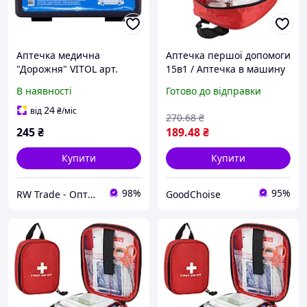
Аптечка медична
Аптечка першої допомоги
"Дорожня" VITOL арт.
15в1 / Аптечка в машину
VT102
/ Дорожня аптечка /
В наявності
Готово до відправки
Аптечка медична
24
від
₴
/міс
270
.68
₴
245
₴
189
.48
₴
Купити
Купити
98%
95%
RW Trade - Оптово-роздрібний інтернет-магазин
GoodChoise