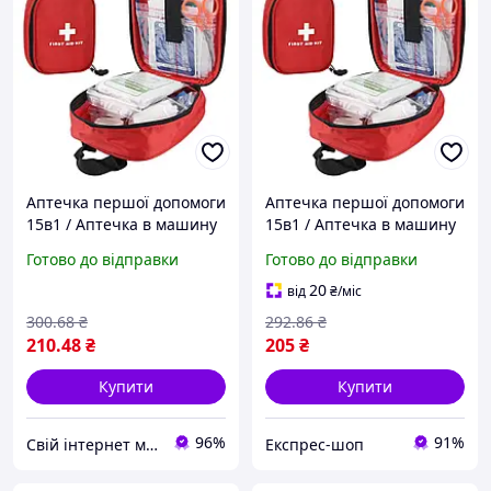
Аптечка першої допомоги
Аптечка першої допомоги
15в1 / Аптечка в машину
15в1 / Аптечка в машину
/ Дорожня аптечка /
/ Дорожня аптечка /
Готово до відправки
Готово до відправки
Аптечка медична
Аптечка медична
20
від
₴
/міс
300
.68
₴
292
.86
₴
210
.48
₴
205
₴
Купити
Купити
96%
91%
Свій інтернет магазин
Експрес-шоп