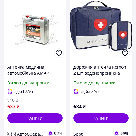
Аптечка медична
Дорожня аптечка Romon
автомобільна АМА-1,
2 шт водонепроникна
зміна №2ДСТУ 3961-2000
містка 25х21х13 см з
Готово до відправки
Готово до відправки
(Дорожня Карта) код DK -
медичним органайзером
TY3961
11х14 см синій бежевий
64
63
від
₴
/міс
від
₴
/міс
910
₴
637
₴
634
₴
Купити
Купити
92%
99%
🇺🇦 АвтоСфера 🇺🇦
Spot