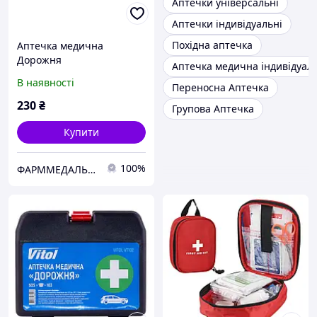
Аптечки універсальні
Аптечки індивідуальні
Похідна аптечка
Аптечка медична
Дорожня
Аптечка медична індивідуал
В наявності
Переносна Аптечка
230
₴
Групова Аптечка
Купити
100%
ФАРММЕДАЛЬЯНС │ АПТЕЧКИ В УКРАЇНІ