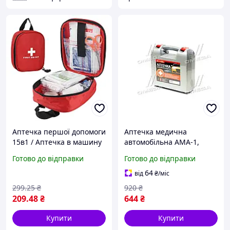
Аптечка першої допомоги
Аптечка медична
15в1 / Аптечка в машину
автомобільна АМА-1,
/ Дорожня аптечка /
зміна №2ДСТУ 3961-2000
Готово до відправки
Готово до відправки
Аптечка медична
(Дорожня Карта) код DK -
TY3961
64
від
₴
/міс
299
.25
₴
920
₴
209
.48
₴
644
₴
Купити
Купити