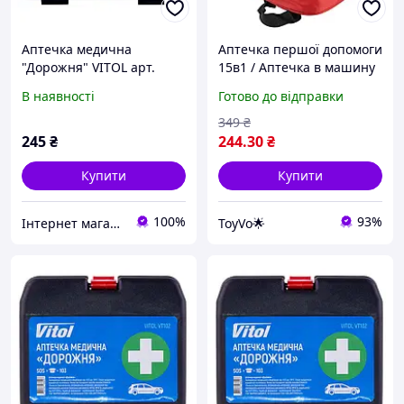
Аптечка медична
Аптечка першої допомоги
"Дорожня" VITOL арт.
15в1 / Аптечка в машину
VT102
/ Дорожня аптечка /
В наявності
Готово до відправки
Аптечка медична
349
₴
245
₴
244
.30
₴
Купити
Купити
100%
93%
Інтернет магазин stroymag.dp.ua
ToyVo🌟