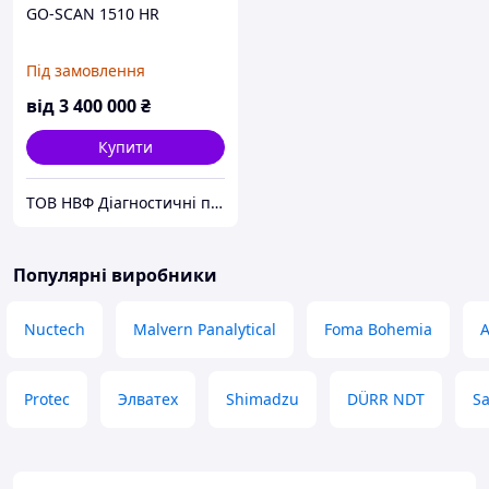
GO-SCAN 1510 HR
Під замовлення
від
3 400 000
₴
Купити
ТОВ НВФ Діагностичні прилади
Популярні виробники
Nuctech
Malvern Panalytical
Foma Bohemia
A
Protec
Элватех
Shimadzu
DÜRR NDT
S