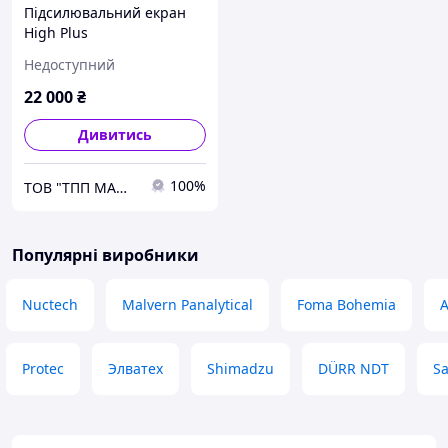
Підсилювальний екран
High Plus
Недоступний
22 000
₴
Дивитись
100%
ТОВ "ТПП МАШПРОМ"
Популярні виробники
Nuctech
Malvern Panalytical
Foma Bohemia
A
Protec
Элватех
Shimadzu
DÜRR NDT
S