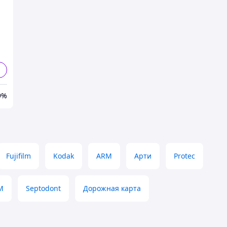
9%
Fujifilm
Kodak
ARM
Арти
Protec
M
Septodont
Дорожная карта