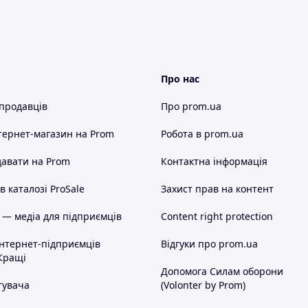
Про нас
 продавців
Про prom.ua
тернет-магазин
на Prom
Робота в prom.ua
авати на Prom
Контактна інформація
 каталозі ProSale
Захист прав на контент
 — медіа для підприємців
Content right protection
інтернет-підприємців
Відгуки про prom.ua
Кращі
Допомога Силам оборони
тувача
(Volonter by Prom)