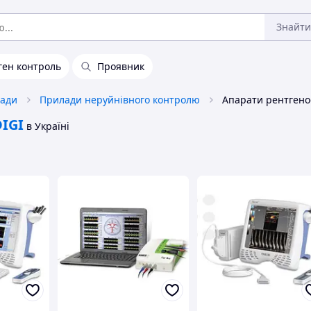
Знайти
ген контроль
Проявник
лади
Прилади неруйнівного контролю
DIGI
в Україні