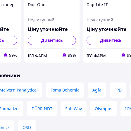
 сканер
Digi-One
Digi-Lite IT
Недоступний
Недоступний
юйте
Ціну уточнюйте
Ціну уточнюйте
сь
Дивитись
Дивитись
99%
99%
9
ІГЛ ФАРМ
ІГЛ ФАРМ
иробники
Malvern Panalytical
Foma Bohemia
Agfa
FPD
Shimadzu
DÜRR NDT
SafeWay
Olympus
IC
onics
ОSD