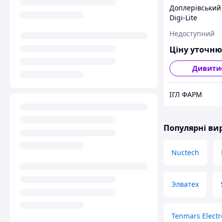
Доплерівський
Digi-Lite
Недоступний
Ціну уточн
Дивити
ІГЛ ФАРМ
Популярні в
Nuctech
Элватех
Tenmars Electr