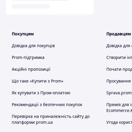
Покупцям
Продавцям
Довідка для покупців
Довідка для
Prom-підтримка
Створити ін
Акційні пропозиції
Почати прод
Що таке «Купити з Prom»
Просування в
Як купувати з Пром-оплатою
Sprava.prom
Рекомендації з безпечних покупок
Премія для 
Ecommerce.
Перевірка на приналежність сайту до
платформи prom.ua
Угода корис