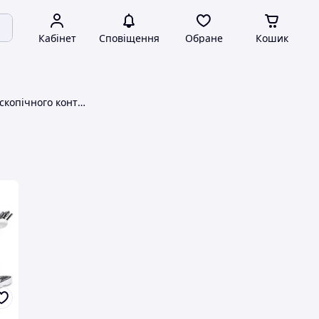
Кабінет
Сповіщення
Обране
Кошик
Апарати рентгеноскопічного контролю DIGI