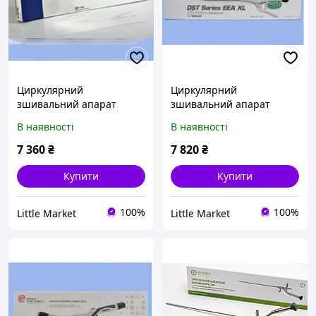
Циркулярний
Циркулярний
зшивальний апарат
зшивальний апарат
Covidien PPCEEA 34 мм
Covidien 25 мм EEA DST XL
В наявності
В наявності
7 360
₴
7 820
₴
Купити
Купити
100%
100%
Little Market
Little Market