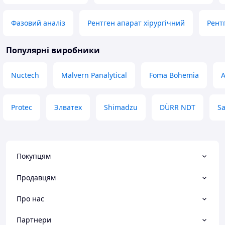
Фазовий аналіз
Рентген апарат хірургічний
Рент
Популярні виробники
Nuctech
Malvern Panalytical
Foma Bohemia
A
Protec
Элватех
Shimadzu
DÜRR NDT
S
Покупцям
Продавцям
Про нас
Партнери