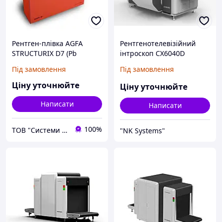
Рентген-плівка AGFA
Рентгенотелевізійний
STRUCTURIX D7 (Pb
інтроскоп CX6040D
Rollpac) 70 мм, 90 м рулон
Під замовлення
Під замовлення
Ціну уточнюйте
Ціну уточнюйте
Написати
Написати
100%
ТОВ "Системи якості НДТ"
"NK Systems"