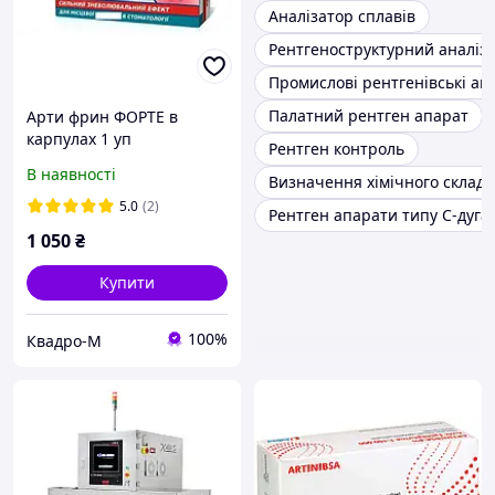
Аналізатор сплавів
Рентгеноструктурний аналіз
Промислові рентгенівські ап
Палатний рентген апарат
Арти фрин ФОРТЕ в
карпулах 1 уп
Рентген контроль
В наявності
Визначення хімічного складу
5.0
(2)
Рентген апарати типу C-дуга
1 050
₴
Купити
100%
Квадро-М