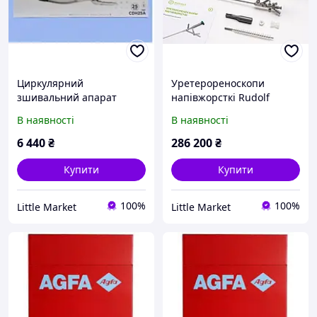
Циркулярний
Уретерореноскопи
зшивальний апарат
напівжорсткі Rudolf
Ethicon 25 мм ЕНДОПАС
Medical
В наявності
В наявності
ILS
6 440
₴
286 200
₴
Купити
Купити
100%
100%
Little Market
Little Market