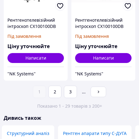
Рентгенотелевізійний
Рентгенотелевізійний
інтроскоп CX100100DB
інтроскоп CX100100DB
(0,5 м/с)
Під замовлення
Під замовлення
Ціну уточнюйте
Ціну уточнюйте
Написати
Написати
"NK Systems"
"NK Systems"
1
2
3
...
Показано 1 - 29 товарів з 200+
Дивись також
Структурний аналіз
Рентген апарати типу С-ДУГА