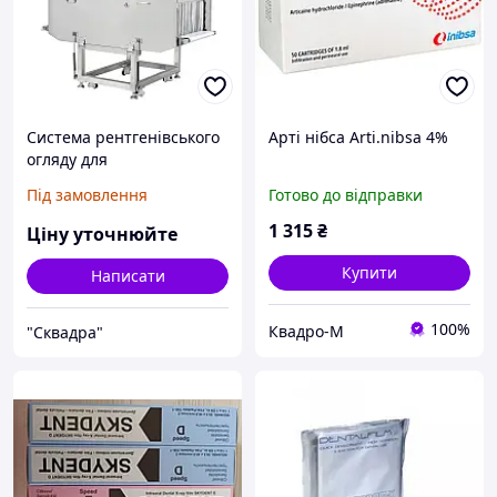
Система рентгенівського
Арті нібса Arti.nibsa 4%
огляду для
великогабаритної тари
Під замовлення
Готово до відправки
1 315
₴
Ціну уточнюйте
Купити
Написати
100%
Квадро-М
"Сквадра"