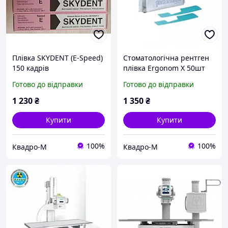
Плівка SKYDENT (E-Speed)
Стоматологічна рентген
150 кадрів
плівка Ergonom X 50шт
DENTALFILM
Готово до відправки
Готово до відправки
самопроявляюча
1 230
₴
1 350
₴
Купити
Купити
100%
100%
Квадро-М
Квадро-М