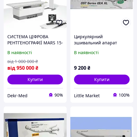
СИСТЕМА ЦІФРОВА
Циркулярний
РЕНТГЕНОГРАФІЇ MARS 15-
зшивальний апарат
80 DIGIX FDX ALLENGERS
Covidien EEA XL DST,
В наявності
В наявності
(ІНДІЯ)
діаметр 33 мм
від
1 000 000
₴
від
950 000
₴
9 200
₴
Купити
Купити
90%
100%
Dekr-Med
Little Market