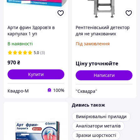
Арти фрин Здоров'я в
Рентгенівський детектор
карпулах 1 уп
для не упакованих
продуктів
В наявності
Під замовлення
5.0
(3)
970
₴
Ціну уточнюйте
Купити
Написати
100%
Квадро-М
"Сквадра"
Дивись також
Вимірювальні прилади
Аналізатори металів
Зразки шорсткості