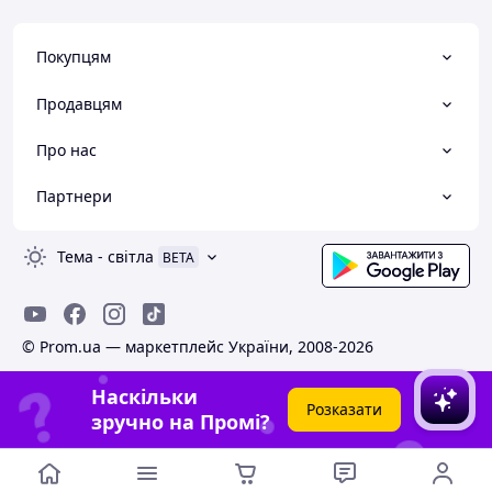
Покупцям
Продавцям
Про нас
Партнери
Тема
-
світла
BETA
© Prom.ua — маркетплейс України, 2008-2026
Наскільки
Розказати
зручно на Промі?