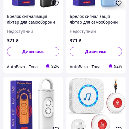
Брелок сигналізація
Брелок сигналізація
ліхтар для самооборони
ліхтар для самооборони
жінок Personal ALARM 130
жінок Personal ALARM 130
Недоступний
Недоступний
дБ індивідуальна захисна
дБ індивідуальна захисна
сирена, Чорний
сирена, Блакитний
371
₴
371
₴
Дивитись
Дивитись
92%
92%
AutoBaza - Товари для автомобілей та життя
AutoBaza - Товари для автомобілей та життя