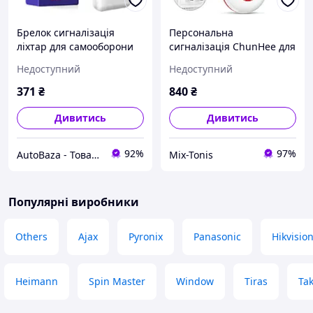
Брелок сигналізація
Персональна
ліхтар для самооборони
сигналізація ChunHee для
жінок Personal ALARM 130
літніх людей
Недоступний
Недоступний
дБ індивідуальна захисна
сирена, Білий
371
₴
840
₴
Дивитись
Дивитись
92%
97%
AutoBaza - Товари для автомобілей та життя
Mix-Tonis
Популярні виробники
Others
Ajax
Pyronix
Panasonic
Hikvisio
Heimann
Spin Master
Window
Tiras
Tak