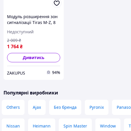
Модуль розширення зон
сигналізації Tiras M-Z, 8
проводових зон Black
Недоступний
2 009
₴
1 764
₴
Дивитись
94%
ZAKUPUS
Популярні виробники
Others
Ajax
Без бренда
Pyronix
Panaso
Nissan
Heimann
Spin Master
Window
T