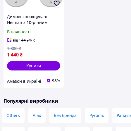
Димові сповіщувачі
Heiman з 10-річним
терміном служби батареї,
В наявності
комплект пожежної
сигналізації,
144
від
₴
/міс
сертифіковані TÜV та DIN
1 800
₴
EN 14604
1 440
₴
Купити
98%
Амазон в Україні
Популярні виробники
Others
Ajax
Без бренда
Pyronix
Panaso