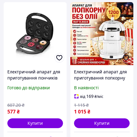
Електричний апарат для
Електричний апарат для
приготування пончиків
приготування попкорну
RAF R.546Q на 6 пончиків
без олії RAF R.9004 1200W
Готово до відправки
В наявності
HP227
169
від
₴
/міс
607
.20
₴
1 115
₴
577
₴
1 015
₴
Купити
Купити