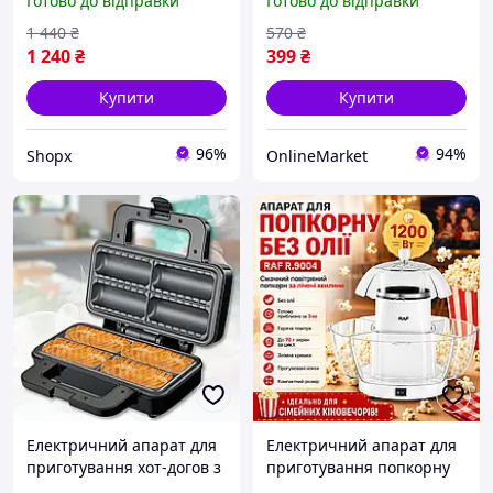
Готово до відправки
Готово до відправки
без масла з гарячим
Машинка для попкорну /
повітрям машинка для
Попкорниця повітряна
1 440
₴
570
₴
дома
1 240
₴
399
₴
Купити
Купити
96%
94%
Shopx
OnlineMarket
Електричний апарат для
Електричний апарат для
приготування хот-догов з
приготування попкорну
антипригарними
без олії RAF R.9004 1200W