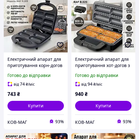
Електричний апарат для
Електричний апарат для
приготування корн-догов
приготування хот-догов з
з антипригарним
антипригарними
Готово до відправки
Готово до відправки
покриттям RAF R.2511
пластинами RAF R.529
750W
800W
74
94
від
₴
/міс
від
₴
/міс
743
₴
940
₴
Купити
Купити
93%
93%
КОВ-МАГ
КОВ-МАГ