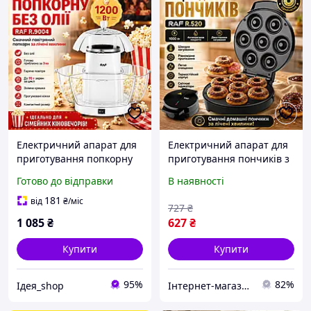
Електричний апарат для
Електричний апарат для
приготування попкорну
приготування пончиків з
без олії RAF R.9004 1200W
антипригарним
Готово до відправки
В наявності
покриттям RAF R.520
1000W
181
від
₴
/міс
727
₴
1 085
₴
627
₴
Купити
Купити
95%
82%
Ідея_shop
Інтернет-магазин Промчик