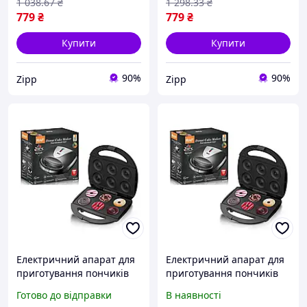
1 038
.67
₴
1 298
.33
₴
779
₴
779
₴
Купити
Купити
90%
90%
Zipp
Zipp
Електричний апарат для
Електричний апарат для
приготування пончиків
приготування пончиків
RAF R.546Q Електрична
RAF R.546Q Електрична
Готово до відправки
В наявності
хлібопічка на 6 пончиків
хлібопічка на 6 пончиків