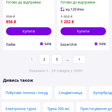
Готово до відправки
Готово до відправки
пластинами RAF R.529 80
Доставка по Україні
120
від
₴
/міс
956
₴
1 302
₴
856
₴
1 202
₴
Купити
Купити
94%
94%
Лайм
bazarshik
1
2
3
...
Показано 1 - 29 товарів з 1000+
Дивись також
Побутова техніка і посуд
Сэндвичница
Бутерброд
Електронна турка
Турка 500 мл
Пристосування дл