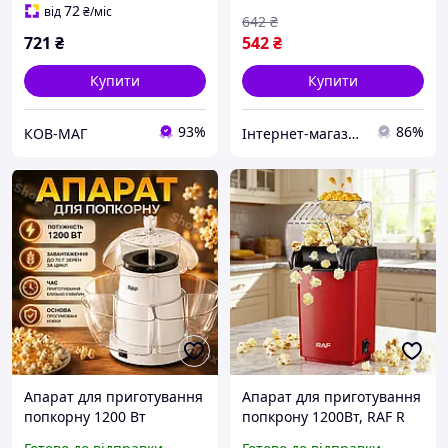
72
від
₴
/міс
642
₴
721
₴
542
₴
Купити
Купити
93%
86%
КОВ-МАГ
Інтернет-магазин "AVEON" - товари для всієї родини! Найнижчі ціни!
Апарат для приготування
Апарат для приготування
попкорну 1200 Вт
попкрону 1200Вт, RAF R
електрична попкорниця
9014, Червоний /