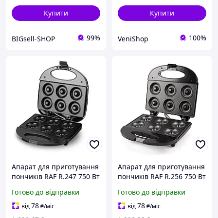
Купити
Купити
99%
100%
BIGsell-SHOP
VeniShop
Апарат для приготування
Апарат для приготування
пончиків RAF R.247 750 Вт
пончиків RAF R.256 750 Вт
На 6 пончиків Чорний
Готово до відправки
Готово до відправки
78
78
від
₴
/міс
від
₴
/міс