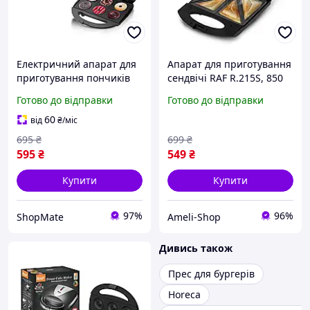
Електричний апарат для
Апарат для приготування
приготування пончиків
сендвічі RAF R.215S, 850
RAF R.546Q Електрична
Вт AN
Готово до відправки
Готово до відправки
хлібопічка на 6 пончиків
60
від
₴
/міс
695
₴
699
₴
595
₴
549
₴
Купити
Купити
97%
96%
ShopMate
Ameli-Shop
Дивись також
Прес для бургерів
Horeca