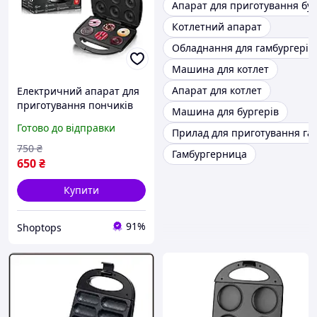
Апарат для приготування бур
Котлетний апарат
Обладнання для гамбургерів
Машина для котлет
Апарат для котлет
Електричний апарат для
приготування пончиків
Машина для бургерів
RAF R.546Q Електрична
Готово до відправки
Прилад для приготування га
хлібопічка на 6 пончиків
750
₴
Гамбургерница
650
₴
Купити
91%
Shoptops