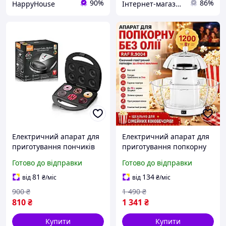
90%
86%
HappyHouse
Інтернет-магазин "AVEON" - товари для всієї родини! Найнижчі ціни!
Електричний апарат для
Електричний апарат для
приготування пончиків
приготування попкорну
RAF R.546Q Електрична
без олії RAF R.9004 1200W
Готово до відправки
Готово до відправки
хлібопічка на 6 пончиків
81
134
від
₴
/міс
від
₴
/міс
900
₴
1 490
₴
810
₴
1 341
₴
Купити
Купити