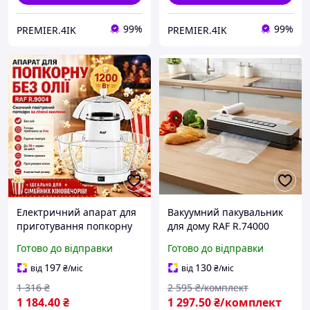
99%
99%
PREMIER.4IK
PREMIER.4IK
Електричний апарат для
Вакуумний пакувальник
приготування попкорну
для дому RAF R.74000
без олії RAF R.9004 1200W
Вакууматор для
Готово до відправки
Готово до відправки
зберігання свіжих
продуктів Апарат для
197
130
від
₴
/міс
від
₴
/міс
вакуумного пакування
1 316
₴
2 595
₴/комплект
1 184
.40
₴
1 297
.50
₴/комплект