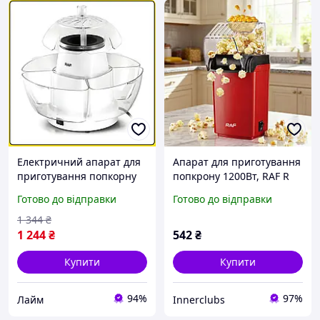
Електричний апарат для
Апарат для приготування
приготування попкорну
попкрону 1200Вт, RAF R
без олії RAF R.9004 1200W
9014
Готово до відправки
Готово до відправки
1 344
₴
1 244
₴
542
₴
Купити
Купити
94%
97%
Лайм
Innerclubs