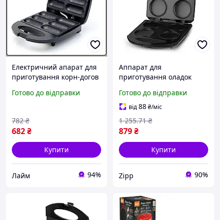
Електричний апарат для
Аппарат для
приготування корн-догов
приготування оладок
з антипригарним
панкейків RAF R 510
Готово до відправки
Готово до відправки
покриттям RAF R.2511
млинниця електрична
750W
1600W Чорна
88
від
₴
/міс
782
₴
1 255
.71
₴
682
₴
879
₴
Купити
Купити
94%
90%
Лайм
Zipp