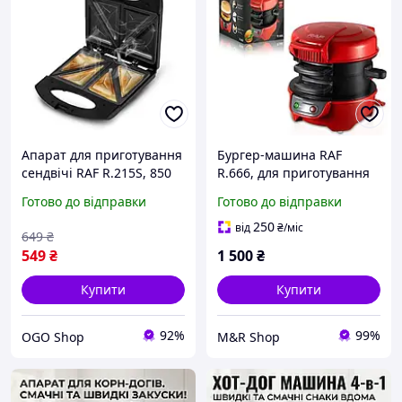
Апарат для приготування
Бургер-машина RAF
сендвічі RAF R.215S, 850
R.666, для приготування
Вт OG
бургерів в домашніх
Готово до відправки
Готово до відправки
умовах 600 Вт. Червона
250
від
₴
/міс
649
₴
549
₴
1 500
₴
Купити
Купити
92%
99%
OGO Shop
M&R Shop