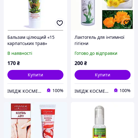
Бальзам цілющий «15
Лактогель для інтимної
карпатських трав»
гігієни
Офіційний представник
В наявності
Готово до відправки
"Імідж лабораторія"
170
₴
200
₴
Купити
Купити
100%
100%
ІМІДЖ КОСМЕТИКА В КРЕМЕНЧУЦІ
ІМІДЖ КОСМЕТИКА В КРЕМЕНЧУЦІ