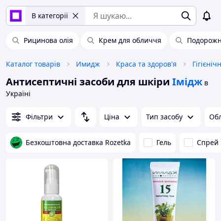
В категорії
Рицинова олія
Крем для обличчя
Подорож
Каталог товарів
Имидж
Краса та здоров'я
Гігієніч
Антисептичні засоби для шкіри
Імідж
в
Україні
Фільтри
Ціна
Тип засобу
Обл
Безкоштовна доставка Rozetka
Гель
Спрей