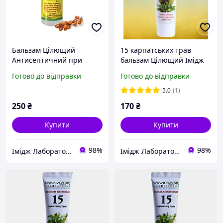
Бальзам Цілющий
15 карпатських трав
Антисептичний при
бальзам Цілющий Імідж
різних ураженнях шкіри
Лабораторія
Готово до відправки
Готово до відправки
Імідж На основі
екстрактів трав
5.0
(1)
250
₴
170
₴
Купити
Купити
98%
98%
Імідж Лабораторія
Імідж Лабораторія