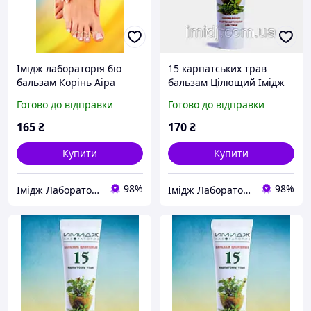
Імідж лабораторія біо
15 карпатських трав
бальзам Корінь Аіра
бальзам Цілющий Імідж
радикально пригнічує
Лабораторія
Готово до відправки
Готово до відправки
грибок
165
₴
170
₴
Купити
Купити
98%
98%
Імідж Лабораторія
Імідж Лабораторія