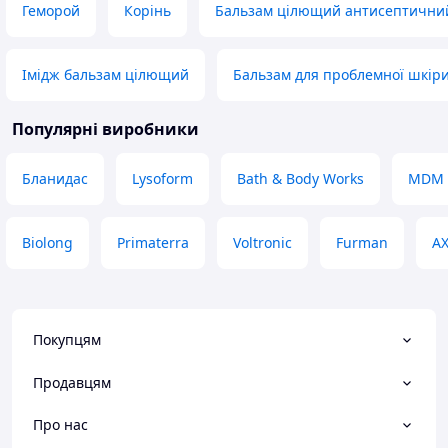
Геморой
Корінь
Бальзам цілющий антисептични
Імідж бальзам цілющий
Бальзам для проблемної шкір
Популярні виробники
Бланидас
Lysoform
Bath & Body Works
MDM
Biolong
Primaterra
Voltronic
Furman
АХ
Покупцям
Продавцям
Про нас