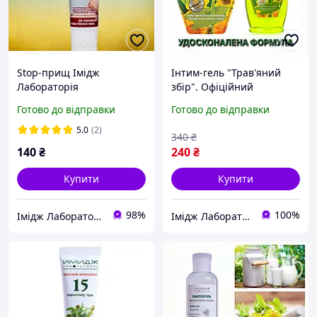
Stop-прищ Імідж
Інтим-гель "Трав'яний
Лабораторія
збір". Офіційний
представник "Імідж
Готово до відправки
Готово до відправки
лабораторія"
5.0
(2)
340
₴
140
₴
240
₴
Купити
Купити
98%
100%
Імідж Лабораторія
Імідж Лабораторія & Олійні парфуми