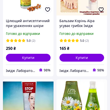
Цілющий антисептичний
Бальзам Корінь Аїра
при ураженнях шкіри
усуває грибок Імідж
Green Life
Лабораторія*
Готово до відправки
Готово до відправки
5.0
(2)
5.0
(2)
250
₴
165
₴
Купити
Купити
98%
98%
Імідж Лабораторія
Імідж Лабораторія