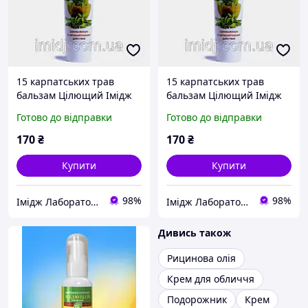
15 карпатських трав
15 карпатських трав
бальзам Цілющий Імідж
бальзам Цілющий Імідж
Лабораторія
Лабораторія
Готово до відправки
Готово до відправки
170
₴
170
₴
Купити
Купити
98%
98%
Імідж Лабораторія
Імідж Лабораторія
Дивись також
Рицинова олія
Крем для обличчя
Подорожник
Крем