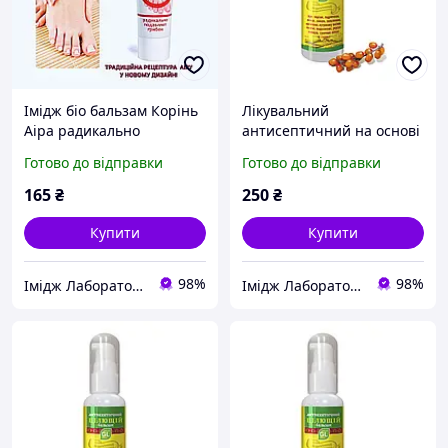
Імідж біо бальзам Корінь
Лікувальний
Аіра радикально
антисептичний на основі
пригнічує грибок
календули, алое віра, олій
Готово до відправки
Готово до відправки
обліпихи та чайного
дерева, ромашки. Імідж
165
₴
250
₴
Купити
Купити
98%
98%
Імідж Лабораторія
Імідж Лабораторія