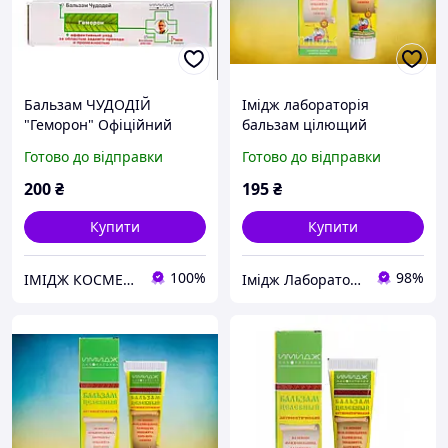
Бальзам ЧУДОДІЙ
Імідж лабораторія
"Геморон" Офіційний
бальзам цілющий
представник "Імідж
антисептичний
Готово до відправки
Готово до відправки
лабораторія"
200
₴
195
₴
Купити
Купити
100%
98%
ІМІДЖ КОСМЕТИКА В КРЕМЕНЧУЦІ
Імідж Лабораторія