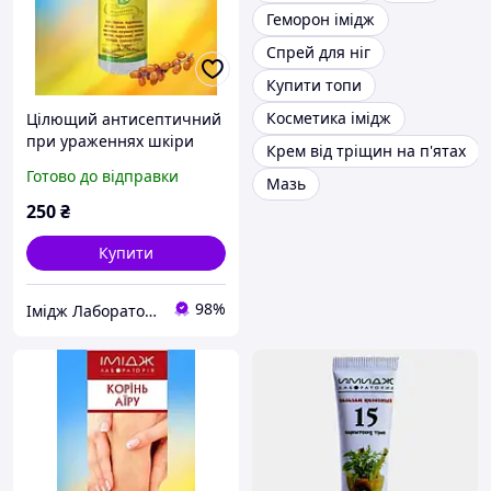
Геморон імідж
Спрей для ніг
Купити топи
Косметика імідж
Цілющий антисептичний
при ураженнях шкіри
Крем від тріщин на п'ятах
Імідж
Готово до відправки
Мазь
250
₴
Купити
98%
Імідж Лабораторія