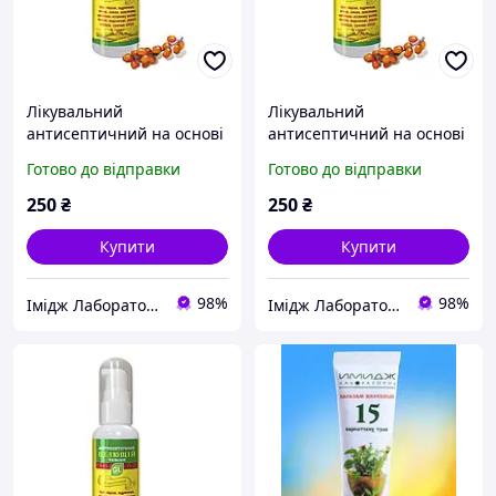
Лікувальний
Лікувальний
антисептичний на основі
антисептичний на основі
календули, алое віра, олій
календули, алое віра, олій
Готово до відправки
Готово до відправки
обліпихи та чайного
обліпихи та чайного
дерева, ромашки. Імідж
дерева, ромашки. Імідж
250
₴
250
₴
Купити
Купити
98%
98%
Імідж Лабораторія
Імідж Лабораторія