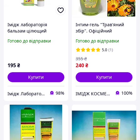
Імідж лабораторія
Інтим-гель "Трав'яний
бальзам цілющий
збір". Офіційний
антисептичний
представник "Імідж
Готово до відправки
Готово до відправки
лабораторія"
5.0
(1)
355
₴
195
₴
240
₴
Купити
Купити
98%
100%
Імідж Лабораторія
ІМІДЖ КОСМЕТИКА В КРЕМЕНЧУЦІ