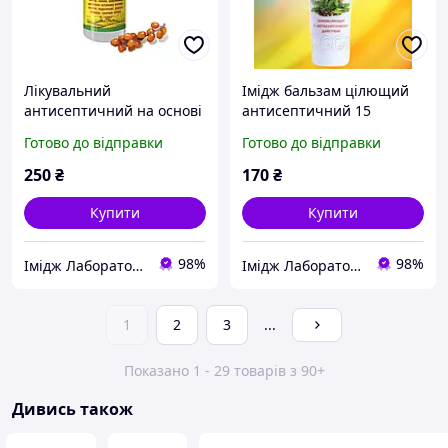
Лікувальний
Імідж бальзам цілющий
антисептичний на основі
антисептичний 15
календули, алое віра, олій
карпатських трав
Готово до відправки
Готово до відправки
обліпихи та чайного
дерева, ромашки. Імідж
250
₴
170
₴
Купити
Купити
98%
98%
Імідж Лабораторія
Імідж Лабораторія
1
2
3
...
Показано 1 - 29 товарів з 90+
Дивись також