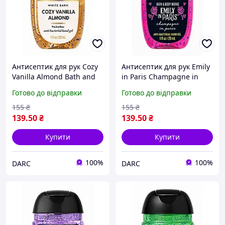
Антисептик для рук Cozy
Антисептик для рук Emily
Vanilla Almond Bath and
in Paris Champagne in
Body Works 29 мл
Paris Bath and Body Works
Готово до відправки
Готово до відправки
29 мл
155
₴
155
₴
139
.50
₴
139
.50
₴
Купити
Купити
100%
100%
DARC
DARC