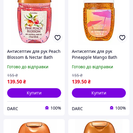
Антисептик для рук Peach
Антисептик для рук
Blossom & Nectar Bath
Pineapple Mango Bath
and Body Works 29 мл
and Body Works 29 мл v.1
Готово до відправки
Готово до відправки
155
₴
155
₴
139
.50
₴
139
.50
₴
Купити
Купити
100%
100%
DARC
DARC