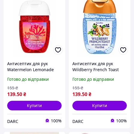
Антисептик для рук
Антисептик для рук
Watermelon Lemonade
Wildberry French Toast
Bath and Body Works 29
Bath and Body Works 29
Готово до відправки
Готово до відправки
мл
мл
155
₴
155
₴
139
.50
₴
139
.50
₴
Купити
Купити
100%
100%
DARC
DARC