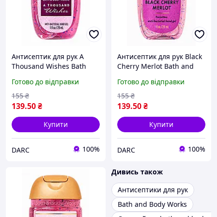
Антисептик для рук A
Антисептик для рук Black
Thousand Wishes Bath
Cherry Merlot Bath and
and Body Works 29 мл
Body Works 29 мл
Готово до відправки
Готово до відправки
155
₴
155
₴
139
.50
₴
139
.50
₴
Купити
Купити
100%
100%
DARC
DARC
Дивись також
Антисептики для рук
Bath and Body Works