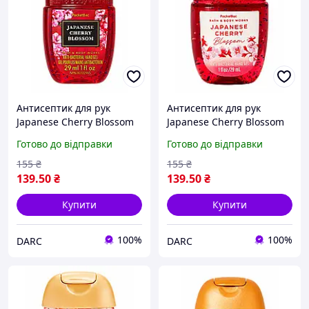
Антисептик для рук
Антисептик для рук
Japanese Cherry Blossom
Japanese Cherry Blossom
Bath and Body Works 29
Bath and Body Works 29
Готово до відправки
Готово до відправки
мл v.1
мл v.2
155
₴
155
₴
139
.50
₴
139
.50
₴
Купити
Купити
100%
100%
DARC
DARC