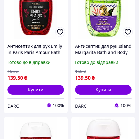
Антисептик для рук Emily
Антисептик для рук Island
in Paris Paris Amour Bath
Margarita Bath and Body
and Body Works 29 мл
Works 29 мл
Готово до відправки
Готово до відправки
155
₴
155
₴
139
.50
₴
139
.50
₴
Купити
Купити
100%
100%
DARC
DARC