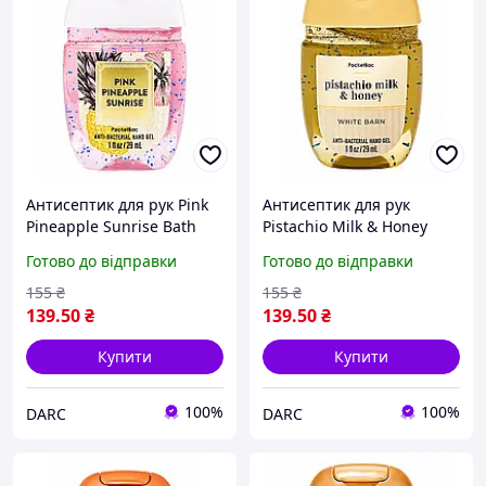
Антисептик для рук Pink
Антисептик для рук
Pineapple Sunrise Bath
Pistachio Milk & Honey
and Body Works 29 мл
Bath and Body Works 29
Готово до відправки
Готово до відправки
мл
155
₴
155
₴
139
.50
₴
139
.50
₴
Купити
Купити
100%
100%
DARC
DARC