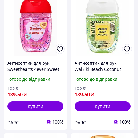
Антисептик для рук
Антисептик для рук
Sweethearts 4ever Sweet
Waikiki Beach Coconut
Bath and Body Works 29
Bath and Body Works 29
Готово до відправки
Готово до відправки
мл
мл
155
₴
155
₴
139
.50
₴
139
.50
₴
Купити
Купити
100%
100%
DARC
DARC