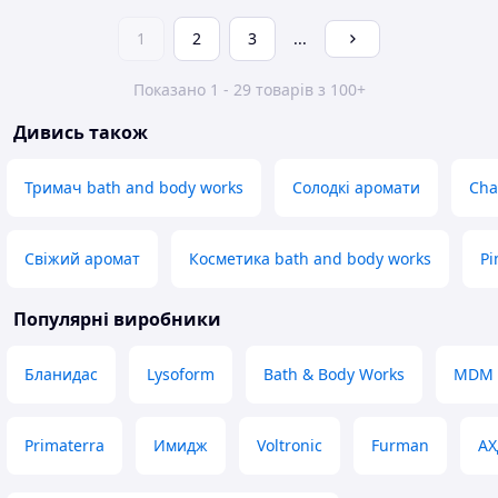
1
2
3
...
Показано 1 - 29 товарів з 100+
Дивись також
Тримач bath and body works
Солодкі аромати
Cha
Свіжий аромат
Косметика bath and body works
Pi
Популярні виробники
Бланидас
Lysoform
Bath & Body Works
MDM
Primaterra
Имидж
Voltronic
Furman
АХ