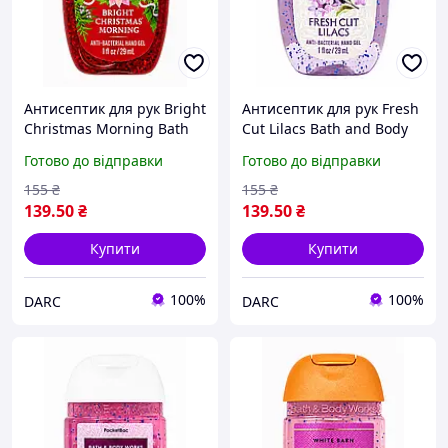
Антисептик для рук Bright
Антисептик для рук Fresh
Christmas Morning Bath
Cut Lilacs Bath and Body
and Body Works 29 мл
Works 29 мл
Готово до відправки
Готово до відправки
155
₴
155
₴
139
.50
₴
139
.50
₴
Купити
Купити
100%
100%
DARC
DARC