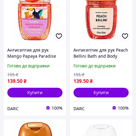
Антисептик для рук
Антисептик для рук Peach
Mango Papaya Paradise
Bellini Bath and Body
Bath and Body Works 29
Works 29 мл
Готово до відправки
Готово до відправки
мл
155
₴
155
₴
139
.50
₴
139
.50
₴
Купити
Купити
100%
100%
DARC
DARC