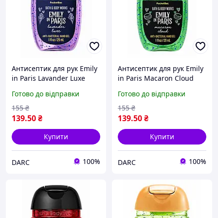
Антисептик для рук Emily
Антисептик для рук Emily
in Paris Lavander Luxe
in Paris Macaron Cloud
Bath and Body Works 29
Bath and Body Works 29
Готово до відправки
Готово до відправки
мл
мл
155
₴
155
₴
139
.50
₴
139
.50
₴
Купити
Купити
100%
100%
DARC
DARC