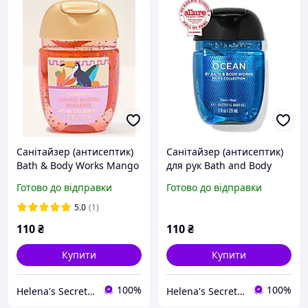
Санітайзер (антисептик)
Санітайзер (антисептик)
Bath & Body Works Mango
для рук Bath and Body
Papaya Paradise
Works Ocean
Готово до відправки
Готово до відправки
5.0
(1)
110
₴
110
₴
Купити
Купити
100%
100%
Helena's Secrets - ароматна косметика для тіла та душі
Helena's Secrets - ароматна косметика для тіла та душі