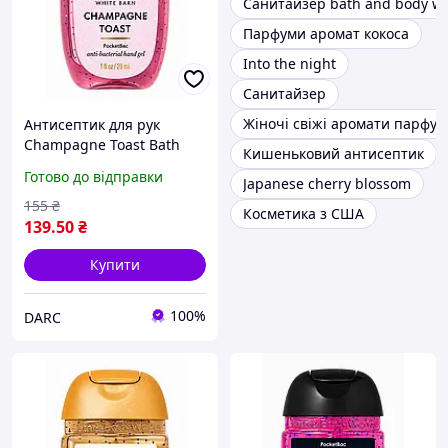
Санитайзер bath and body w
Парфуми аромат кокоса
Into the night
Санитайзер
Жіночі свіжі аромати парфум
Антисептик для рук
Champagne Toast Bath
Кишеньковий антисептик
and Body Works 29 мл
Готово до відправки
Japanese cherry blossom
155
₴
Косметика з США
139
.50
₴
Купити
100%
DARC