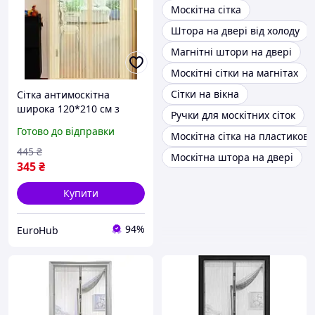
Москітна сітка
Штора на двері від холоду
Магнітні штори на двері
Москітні сітки на магнітах
Сітки на вікна
Сітка антимоскітна
широка 120*210 см з
Ручки для москітних сіток
тасьмою шторка на двері
Готово до відправки
Москітна сітка на пластикове
магніти у вигляді пташок
Бежева
445
₴
Москітна штора на двері
345
₴
Купити
94%
EuroHub