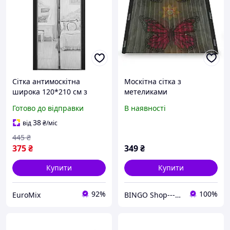
Сітка антимоскітна
Москітна сітка з
широка 120*210 см з
метеликами
тасьмою шторка на двері
Готово до відправки
В наявності
магніти у вигляді пташок
Чорна
38
від
₴
/міс
445
₴
375
₴
349
₴
Купити
Купити
92%
100%
EuroMix
BINGO Shop---ви завжди у виграші!