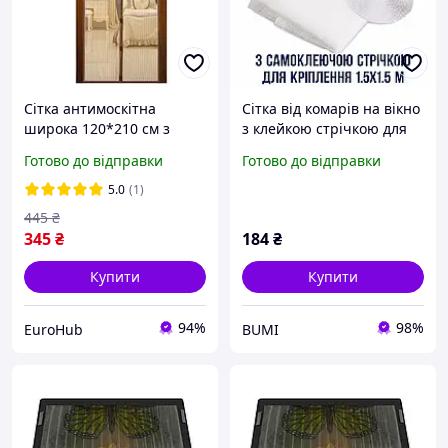
Сітка антимоскітна
Сітка від комарів на вікно
широка 120*210 см з
з клейкою стрічкою для
тасьмою шторка на двері
кріплення, 1.5 на 1.5
Готово до відправки
Готово до відправки
магніти у вигляді пташок
м,Антимоскітна сітка
Коричнева
,Москітна сітка на вікно
5.0
(1)
Москітна сіт
445
₴
345
₴
184
₴
Купити
Купити
94%
98%
EuroHub
BUMI