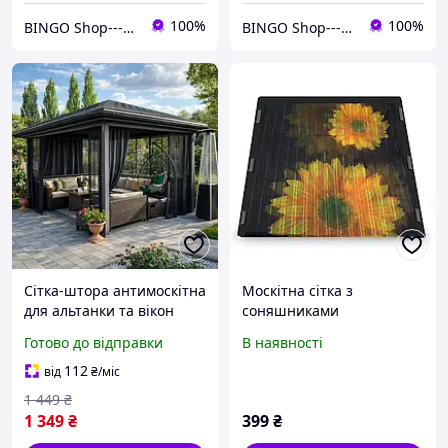
100%
100%
BINGO Shop---ви завжди у виграші!
BINGO Shop---ви завжди у виграші!
Сітка-штора антимоскітна
Москітна сітка з
для альтанки та вікон
соняшниками
(2х1.8м) Сірий
Готово до відправки
В наявності
112
від
₴
/міс
1 449
₴
1 349
₴
399
₴