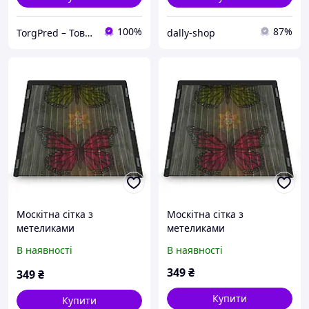
100%
87%
TorgPred – Товари для дому, відпочинку, купелі на дровах і чани карпатські в Україні
dally-shop
Москітна сітка з
Москітна сітка з
метеликами
метеликами
В наявності
В наявності
349
₴
349
₴
Купити
Купити