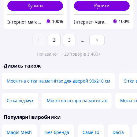
Купити
Купити
100%
100%
Інтернет-магазин "Дешевле Нет"
Інтернет-магазин "Дешевле Нет"
1
2
3
...
Показано 1 - 29 товарів з 400+
Дивись також
Москітна сітка на магнітах для дверей 90х210 см
Сітки 
Сітка від мух
Москітна штора на магнітах
Москітн
Популярні виробники
Magic Mesh
Без бренда
Саме То
Dacia