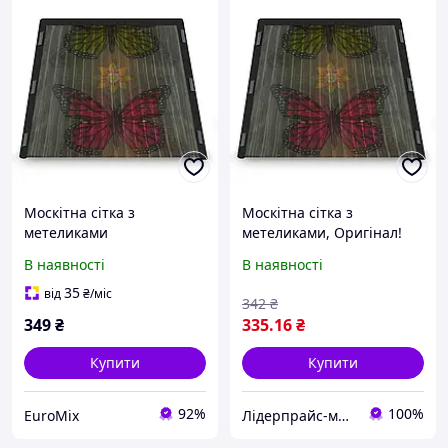
Москітна сітка з
Москітна сітка з
метеликами
метеликами, Оригінал!
В наявності
В наявності
35
від
₴
/міс
342
₴
349
₴
335
.16
₴
Купити
Купити
92%
100%
EuroMix
Лідерпрайс-магазин товарів для дому, здоров'я, спорту та відпочинку №1. Liderprice.uaprom.net