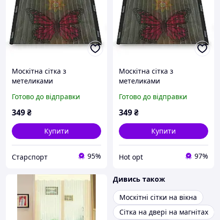
Москітна сітка з
Москітна сітка з
метеликами
метеликами
Готово до відправки
Готово до відправки
349
₴
349
₴
Купити
Купити
95%
97%
Старспорт
Hot opt
Дивись також
Москітні сітки на вікна
Сітка на двері на магнітах