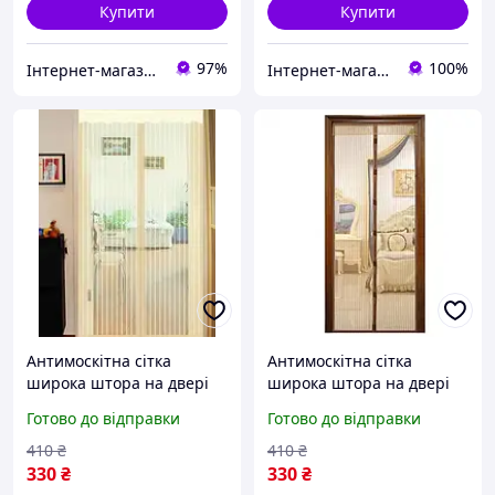
Купити
Купити
97%
100%
Інтернет-магазин Ітакшоп
Інтернет-магазин "Дешевле Нет"
Антимоскітна сітка
Антимоскітна сітка
широка штора на двері
широка штора на двері
120*210 см на магнітах -
120*210 см на магнітах -
Готово до відправки
Готово до відправки
птахи пташки Бежева
птахи пташки Коричнева
410
₴
410
₴
330
₴
330
₴