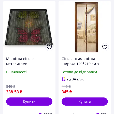
Москітна сітка з
Сітка антимоскітна
метеликами
широка 120*210 см з
тасьмою шторка на двері
В наявності
Готово до відправки
магніти у вигляді пташок
Коричнева
34
від
₴
/міс
349
₴
445
₴
338
.53
₴
345
₴
Купити
Купити