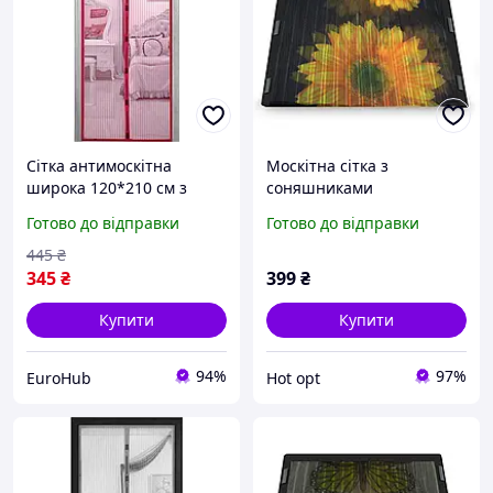
Сітка антимоскітна
Москітна сітка з
широка 120*210 см з
соняшниками
тасьмою шторка на двері
Готово до відправки
Готово до відправки
магніти у вигляді пташок
Бордова
445
₴
345
₴
399
₴
Купити
Купити
94%
97%
EuroHub
Hot opt