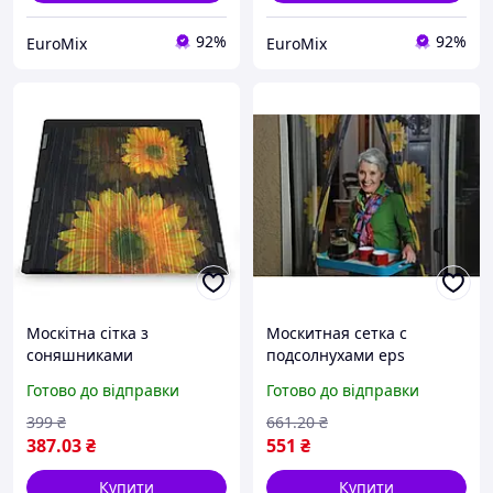
92%
92%
EuroMix
EuroMix
Москітна сітка з
Москитная сетка с
соняшниками
подсолнухами eps
Готово до відправки
Готово до відправки
399
₴
661
.20
₴
387
.03
₴
551
₴
Купити
Купити