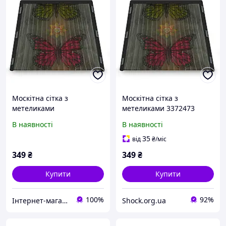
Москітна сітка з
Москітна сітка з
метеликами
метеликами 3372473
В наявності
В наявності
35
від
₴
/міс
349
₴
349
₴
Купити
Купити
100%
92%
Інтернет-магазин "Дешевле Нет"
Shock.org.ua