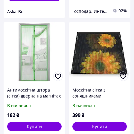
92%
Господар. Интернет-магазин товаров для всей семьи.
AskarBo
Антимоскітна штора
Москітна сітка з
(сітка) дверна на магнітах
соняшниками
210*100 см
В наявності
В наявності
182
₴
399
₴
Купити
Купити