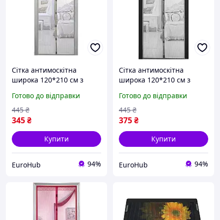
Сітка антимоскітна
Сітка антимоскітна
широка 120*210 см з
широка 120*210 см з
тасьмою шторка на двері
тасьмою шторка на двері
Готово до відправки
Готово до відправки
магніти у вигляді пташок
магніти у вигляді пташок
Сірий
Чорна
445
₴
445
₴
345
₴
375
₴
Купити
Купити
94%
94%
EuroHub
EuroHub