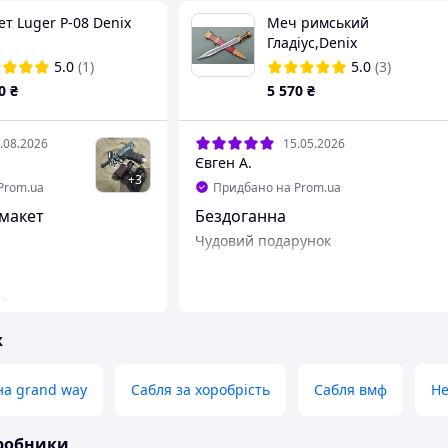
т Luger P-08 Denix
Меч римський
Гладіус,Denix
5.0
(1)
5.0
(3)
0
₴
5 570
₴
.08.2026
15.05.2026
Євген А.
+
3
Prom.ua
Придбано на Prom.ua
макет
Бездоганна
Чудовий подарунок
нічого
ж
на grand way
Сабля за хоробрість
Сабля вмф
Не
иробники