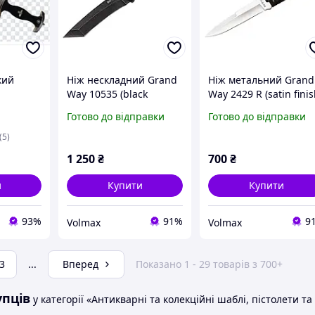
кий
Ніж нескладний Grand
Ніж метальний Grand
Way 10535 (black
Way 2429 R (satin finis
ладу
stonewash, чохол
чохол cordura)
Готово до відправки
Готово до відправки
ідвісом
cordura)
(5)
1 250
₴
700
₴
и
Купити
Купити
93%
91%
9
Volmax
Volmax
3
...
Вперед
Показано 1 - 29 товарів з 700+
упців
у категорії «Антикварні та колекційні шаблі, пістолети т