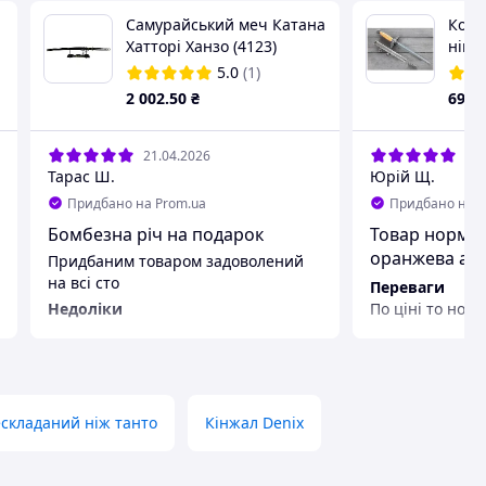
Самурайський меч Катана
Корт
Хатторі Ханзо (4123)
німе
колод
5.0
(1)
з ор
2 002
.50
₴
698
на п
21.04.2026
20.
Тарас Ш.
Юрій Щ.
Придбано на Prom.ua
Придбано на P
Бомбезна річ на подарок
Товар норм а
оранжева а в 
Придбаним товаром задоволений
слонова кістк
на всі сто
Переваги
По ціні то норм
Недоліки
норм швидко в
Не має
складаний ніж танто
Кінжал Denix