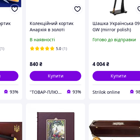
ортик
Колекційний кортик
Шашка Українська 09
Анархія в золоті
GW (mirror polish)
В наявності
Готово до відправки
(1)
5.0
(1)
840
₴
4 004
₴
и
Купити
Купити
93%
93%
9
"ТОВАР-ПЛЮС"
Strilok online