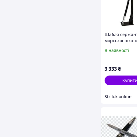
Шабля сержант
морської піхот
235 (mirror poli
В наявності
срібло)
3 333
₴
Купит
Strilok online