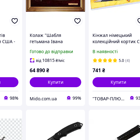
ів
Колаж "Шабля
Кінжал німецький
и США -
гетьмана Івана
колекційний кортик 
sh,
Мазепи"
командного складу
Готово до відправки
В наявності
розбірний із підвісом
ланцюг
10815
від
₴
/міс
5.0
(4)
64 890
₴
741
₴
и
Купити
Купити
98%
99%
9
Mido.com.ua
"ТОВАР-ПЛЮС"