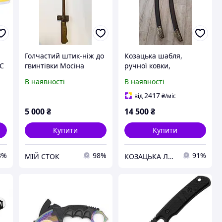
Голчастий штик-ніж до
Козацька шабля,
СС
гвинтівки Мосіна
ручної ковки,
подарункова
В наявності
В наявності
2417
від
₴
/міс
5 000
₴
14 500
₴
Купити
Купити
3%
98%
91%
МІЙ СТОК
КОЗАЦЬКА ЛЕГЕНДА