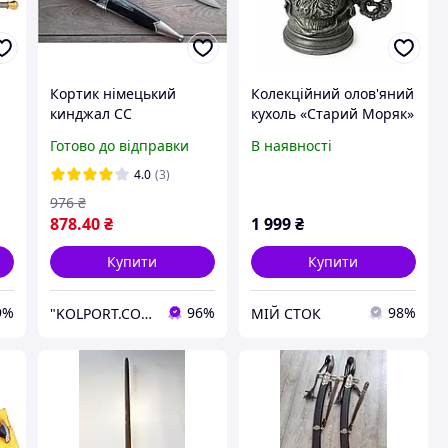
Кортик німецький
Колекційний олов'яний
кинджал СС
кухоль «Старий Моряк»
командного складу
Німеччина 1970 1990-ті
Готово до відправки
В наявності
рі
розбірний із підвісом
роки
ланцюг
4.0
(3)
976
₴
878
.40
₴
1 999
₴
Купити
Купити
9%
96%
98%
"KOLPORT.COM" - Интернет-магазин полезных и качественных товаров!
МІЙ СТОК