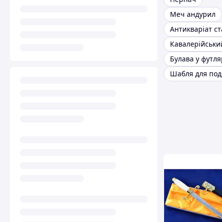
Меч андурил
Булава у футля
Шабля для под