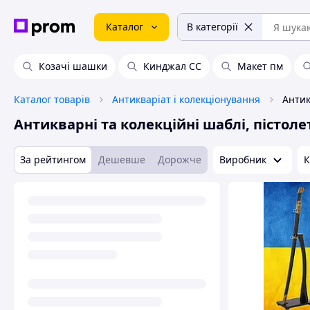
Каталог
В категорії
Козачі шашки
Кинджал СС
Макет пм
Каталог товарів
Антикваріат і колекціонування
Антикварні та колекційні шаблі, пістол
За рейтингом
Дешевше
Дорожче
Виробник
К