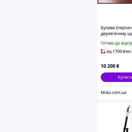
Булава (пернач
дерев'яному щ
Готово до відп
1700
від
₴
/міс
10 200
₴
Купит
Mido.com.ua