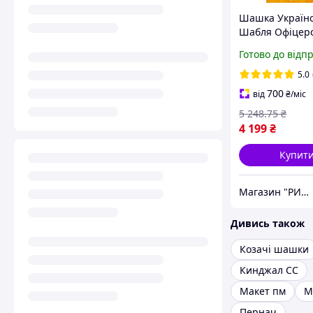
Шашка Україн
Шабля Офіцер
GW091
Готово до відп
5.0
700
від
₴
/міс
5 248
.75
₴
4 199
₴
Купит
Магазин "РИБОЛОВКА"
Дивись також
Козачі шашки
Кинджал СС
Макет пм
М
Пернач