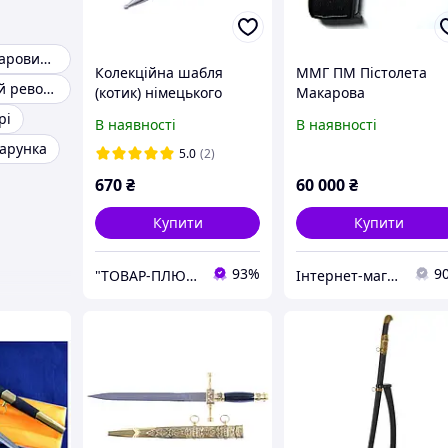
Антикваріат старовинні речі
Колекційна шабля
ММГ ПМ Пістолета
Кавалерійський револьвер кольт
(котик) німецького
Макарова
авіасоюзу
(Масогабаритний
рі
В наявності
В наявності
макет)
арунка
5.0
(2)
670
₴
60 000
₴
Купити
Купити
93%
9
"ТОВАР-ПЛЮС"
Інтернет-магазин "Капрал"