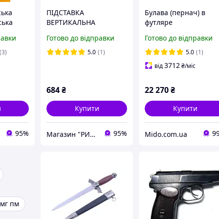
ська
ПІДСТАВКА
Булава (пернач) в
ська
ВЕРТИКАЛЬНА
футляре
равки
Готово до відправки
Готово до відправки
(3)
5.0
(1)
5.0
(1)
3712
від
₴
/міс
684
₴
22 270
₴
и
Купити
Купити
95%
95%
9
Магазин "РИБОЛОВКА"
Mido.com.ua
мг пм