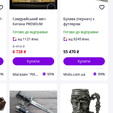
1-
Самурайський меч
Булава (пернач) з
Катана PREMIUM
футляром
RED+BLACK KATANA на
Готово до відправки
Готово до відправки
підставці в
подарунковому кейсі
1121
9245
від
₴
/міс
від
₴
/міс
8 410
₴
6 728
₴
55 470
₴
Купити
Купити
8%
95%
99%
Магазин "РИБОЛОВКА"
Mido.com.ua