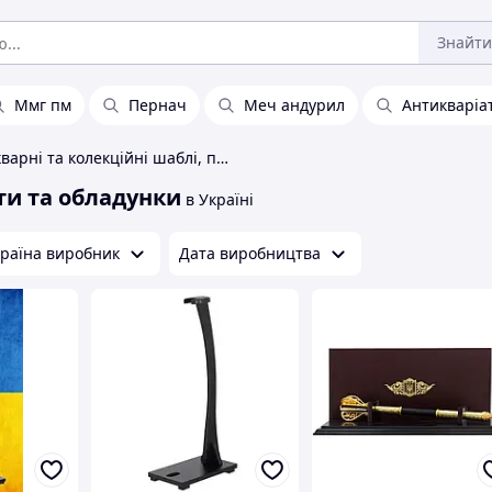
Знайти
Ммг пм
Пернач
Меч андурил
Антикваріат
Антикварні та колекційні шаблі, пістолети та обладунки
ети та обладунки
в Україні
раїна виробник
Дата виробництва