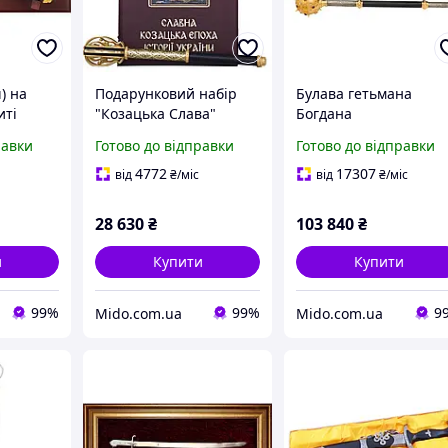
) на
Подарунковий набір
Булава гетьмана
иті
"Козацька Слава"
Богдана
Хмельницького в
равки
Готово до відправки
Готово до відправки
подарунковому футля
4772
17307
від
₴
/міс
від
₴
/міс
28 630
₴
103 840
₴
и
Купити
Купити
99%
99%
9
Mido.com.ua
Mido.com.ua