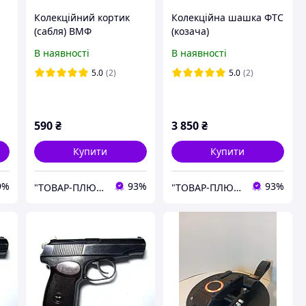
Колекційний кортик
Колекційна шашка ФТС
(сабля) ВМФ
(козача)
В наявності
В наявності
5.0
(2)
5.0
(2)
590
₴
3 850
₴
Купити
Купити
9%
93%
93%
"ТОВАР-ПЛЮС"
"ТОВАР-ПЛЮС"