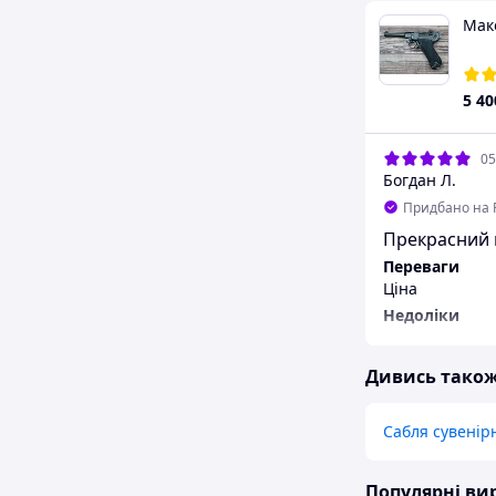
Маке
5 40
05
Богдан Л.
Придбано на 
Прекрасний 
Переваги
Ціна
Недоліки
В загальному 
Дивись тако
Сабля сувенір
Популярні в