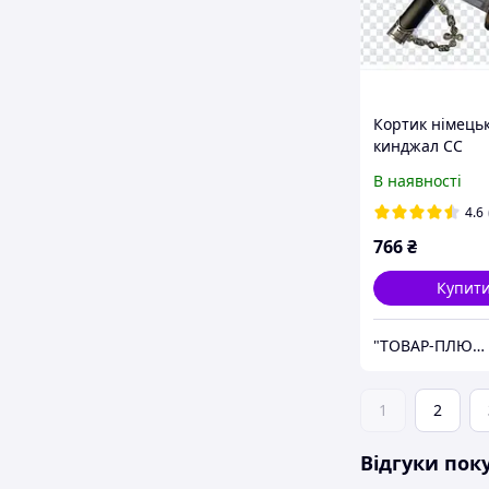
Кортик німець
кинджал СС
командного ск
В наявності
розбірний із п
ланцюг
4.6
766
₴
Купит
"ТОВАР-ПЛЮС"
1
2
Відгуки пок