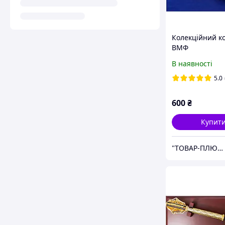
Колекційний к
ВМФ
В наявності
5.0
600
₴
Купит
"ТОВАР-ПЛЮС"