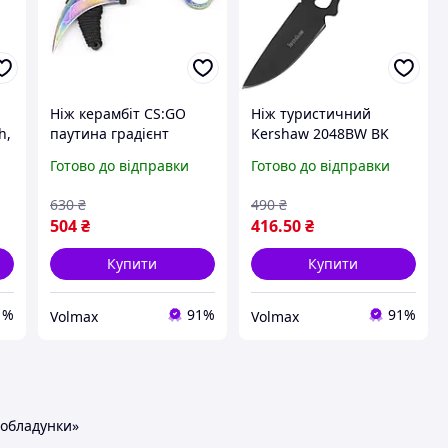
Ніж керамбіт CS:GO
Ніж туристичний
h,
паутина градієнт
Kershaw 2048BW BK
Готово до відправки
Готово до відправки
630
₴
490
₴
504
₴
416
.50
₴
Купити
Купити
1%
91%
91%
Volmax
Volmax
а обладунки»