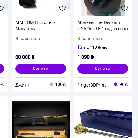
ММГ ПМ Пістолета
Модель The Division
Макарова
«ISAC» з LED-підсвіткою
(Масогабаритний
3D-друкований
В наявності
В наявності
макет)
колекційний девайс
(фанатський декор)
110
від
₴
/міс
60 000
₴
1 099
₴
Купити
Купити
0%
100%
96%
Джигіт
Finger3DPrint