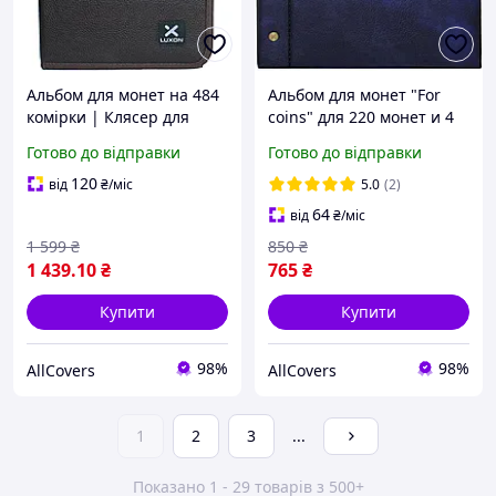
Альбом для монет на 484
Альбом для монет "For
комірки | Клясер для
coins" для 220 монет и 4
нумізматики | Альбом
бон | Альбом для бон |
Готово до відправки
Готово до відправки
нумізмата Luxon,
Синій
Коричневий
120
від
₴
/міс
5.0
(2)
64
від
₴
/міс
1 599
₴
850
₴
1 439
.10
₴
765
₴
Купити
Купити
98%
98%
AllCovers
AllCovers
1
2
3
...
Показано 1 - 29 товарів з 500+