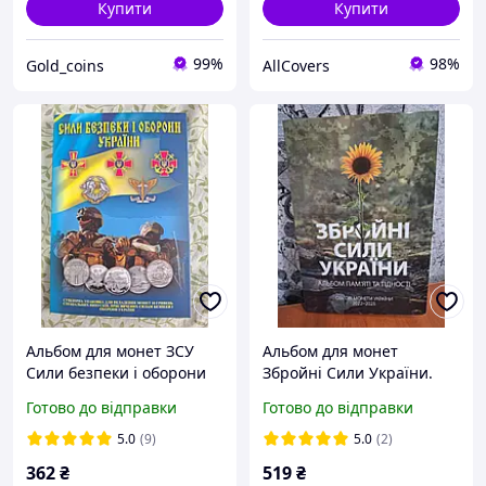
Купити
Купити
99%
98%
Gold_coins
AllCovers
Альбом для монет ЗСУ
Альбом для монет
Сили безпеки і оборони
Збройні Сили України.
України 2026 рік випуску.
Обігові монети України
Готово до відправки
Готово до відправки
2022-2025 рік
5.0
(9)
5.0
(2)
362
₴
519
₴