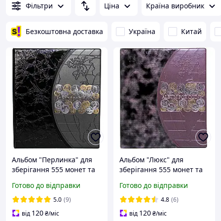
Фільтри
Ціна
Країна виробник
Безкоштовна доставка
Україна
Китай
Альбом "Перлинка" для
Альбом "Люкс" для
зберігання 555 монет та
зберігання 555 монет та
13 бон | Клясер для
13 бон | Клясер для
Готово до відправки
Готово до відправки
монет | Альбом для
монет | Альбом для
нумізматики | Чорний
нумізматики | Бордо
5.0
(9)
4.8
(6)
120
120
від
₴
/міс
від
₴
/міс