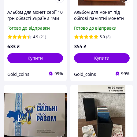
Альбом для монет серії 10
Альбом для монет під
грн області України "Ми
обігові пам'ятні монети
сильні, ми разом" гарна
10 грн Ми сильні Ми
Готово до відправки
Готово до відправки
якість друку 2026 рік
разом Українська
держава під 27 монет із
4.9
(21)
5.0
(8)
підписаними ячейками
633
₴
355
₴
Купити
Купити
99%
99%
Gold_coins
Gold_coins