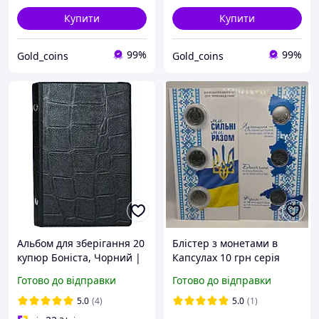
Купити
Купити
99%
99%
Gold_coins
Gold_coins
Альбом для зберігання 20
Блістер з монетами в
купюр Боніста, Чорний |
Капсулах 10 грн серія
Альбом для колекційних
"Українська держава"
Готово до відправки
Готово до відправки
банкнот Альбом для
Луганська область,
купюр ПВХ
Донецька область, Крим
5.0
(4)
5.0
(1)