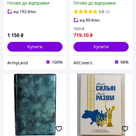
Готово до відправки
Готово до відправки
192
від
₴
/міс
5.0
(3)
60
від
₴
/міс
799
₴
1 150
₴
719
.10
₴
Купити
Купити
100%
98%
ArmyLand
AllCovers