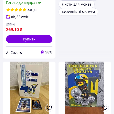
Готово до відправки
Листи для монет
монет | Чорний
5.0
(6)
Колекційні монети
22
від
₴
/міс
299
₴
269
.10
₴
Купити
98%
AllCovers