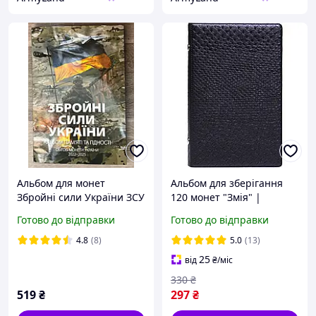
Альбом для монет
Альбом для зберігання
Збройні сили України ЗСУ
120 монет "Змія" |
Обігові монети України
Альбом для нумізматики,
Готово до відправки
Готово до відправки
2022-2025
клясер для монет |
Чорний
4.8
(8)
5.0
(13)
25
від
₴
/міс
330
₴
519
₴
297
₴