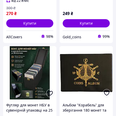
22
від
₴
/міс
300
₴
270
₴
249
₴
Купити
Купити
98%
99%
AllCovers
Gold_coins
Футляр для монет НБУ в
Альбом "Корабель" для
сувенірній упаковці на 25
зберігання 180 монет та
блістерів
10 бон , Чорний