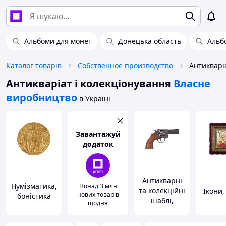
Альбоми для монет
Донецька область
Альб
Каталог товарів
Собственное производство
Антикваріат і колекціонування
Власне
виробництво
в Україні
Завантажуй
додаток
Антикварні
Нумізматика,
Понад 3 млн
та колекційні
Ікони,
нових товарів
боністика
шаблі,
щодня
пістолети та
обладунки