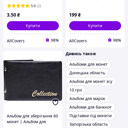
5.0
(2)
3
.50
₴
199
₴
Купити
Купити
98%
98%
AllCovers
AllCovers
Дивись також
Альбоми для монет
Донецька область
Альбом для монет зсу
10 грн
Альбом для марок
Альбоми для банкнот
Підставки під монети
Альбом для зберігання 60
монет | Альбом для
Запорізька область
нумізматики, клясер для