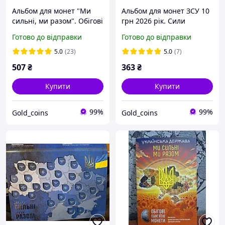
Альбом для монет "Ми
Альбом для монет ЗСУ 10
сильні, ми разом". Обігові
грн 2026 рік. Сили
пам'ятні монети 10 грн.
безпеки і оборони
Готово до відправки
Готово до відправки
Серія "Українська
України. Набір пам'ятних
держава" з підписаними
монет
5.0
(23)
5.0
(7)
ячейками 1- том
507
₴
363
₴
Купити
Купити
99%
99%
Gold_coins
Gold_coins