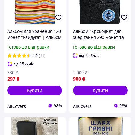
Альбом для хранения 120
Альбом "Крокодил" для
монет "Райдуга" | Альбом
зберігання 290 монет та
для нумизматики, клясер
капсул PaulJacobs |
Готово до відправки
Готово до відправки
для монет
Чорний
75
4.9
(11)
від
₴
/міс
25
від
₴
/міс
330
₴
1 000
₴
297
₴
900
₴
Купити
Купити
98%
98%
AllCovers
AllCovers