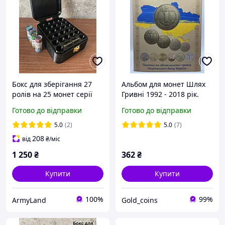
Бокс для зберігання 27
Альбом для монет Шлях
ролів на 25 монет серії
Гривні 1992 - 2018 рік.
області України "Ми
Пам'ятні та обігові
Готово до відправки
Готово до відправки
сильні, ми разом" 2026
монети 1 гривня
рік
Національного банку
5.0
(2)
5.0
(7)
України
208
від
₴
/міс
1 250
₴
362
₴
Купити
Купити
100%
99%
ArmyLand
Gold_coins