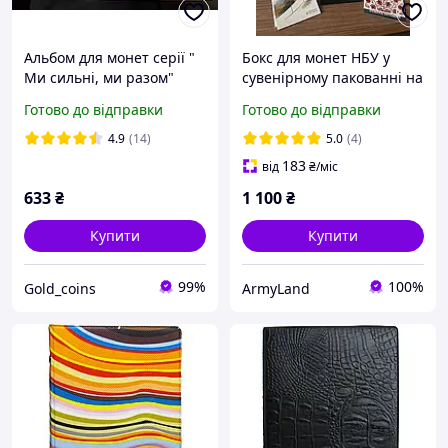
Альбом для монет серії "
Бокс для монет НБУ у
Ми сильні, ми разом"
сувенірному пакованні на
області України для 10
30 блістерів
Готово до відправки
Готово до відправки
гривень 2026 рік
4.9
(14)
5.0
(4)
183
від
₴
/міс
633
₴
1 100
₴
Купити
Купити
99%
100%
Gold_coins
ArmyLand