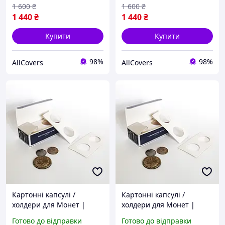
1 600
₴
1 600
₴
1 440
₴
1 440
₴
Купити
Купити
98%
98%
AllCovers
AllCovers
Картонні капсулі /
Картонні капсулі /
холдери для Монет |
холдери для Монет |
Холдери для нумізматики
Холдери для нумізматики
Готово до відправки
Готово до відправки
| 17.5 мм
| 17.5 мм