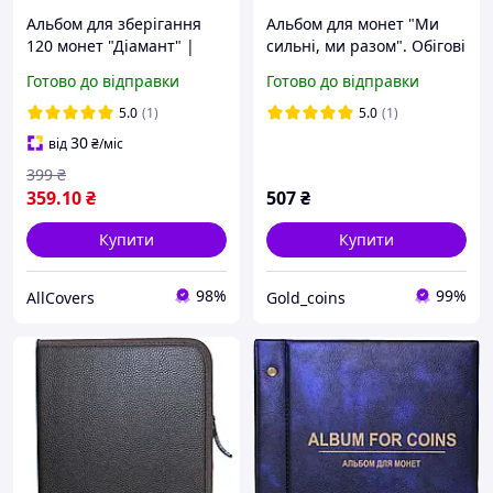
Альбом для зберігання
Альбом для монет "Ми
120 монет "Діамант" |
сильні, ми разом". Обігові
Альбом для нумізматики,
пам'ятні монети 10 грн.
Готово до відправки
Готово до відправки
клясер для монет |
Серія "Українська
Зелений
держава" з підписаними
5.0
(1)
5.0
(1)
ячейками 2- том
30
від
₴
/міс
399
₴
359
.10
₴
507
₴
Купити
Купити
98%
99%
AllCovers
Gold_coins