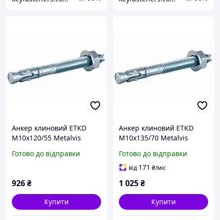
Анкер клиновий ETKD
Анкер клиновий ETKD
М10х120/55 Metalvis
М10х135/70 Metalvis
одноконусний цинк
одноконусний цинк білий
Готово до відправки
Готово до відправки
білий/жовтий 50 шт./
50 шт./пачка
пачка
171
від
₴
/міс
926
₴
1 025
₴
Купити
Купити