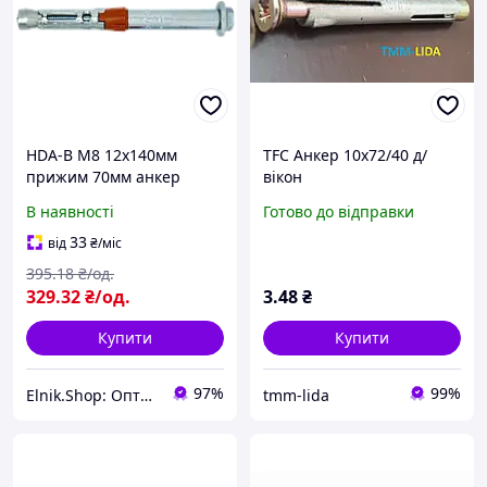
HDA-B М8 12х140мм
TFC Анкер 10х72/40 д/
прижим 70мм анкер
вікон
розпірний з болтом сталь
В наявності
Готово до відправки
8.8 оцинкований
[92F2S00H92FB12A420]
33
від
₴
/міс
Metalvis
395
.18
₴/од.
329
.32
₴/од.
3
.48
₴
Купити
Купити
97%
99%
Elnik.Shop: Оптово-роздрібна компанія
tmm-lida