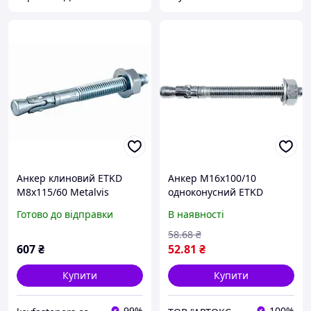
Анкер клиновий ETKD
Анкер М16х100/10
М8х115/60 Metalvis
одноконусний ETKD
одноконусний цинк білий
Готово до відправки
В наявності
50 шт./пачка
58
.68
₴
607
₴
52
.81
₴
Купити
Купити
99%
100%