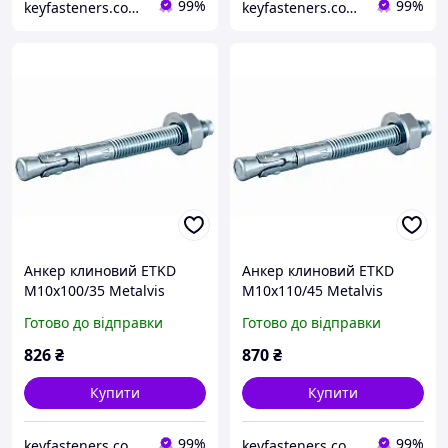
99%
99%
keyfasteners.com.ua
keyfasteners.com.ua
Анкер клиновий ETKD
Анкер клиновий ETKD
М10х100/35 Metalvis
М10х110/45 Metalvis
одноконусний цинк
одноконусний цинк білий
Готово до відправки
Готово до відправки
білий/жовтий 50 шт./
50 шт./пачка
пачка
826
₴
870
₴
Купити
Купити
99%
99%
keyfasteners.com.ua
keyfasteners.com.ua