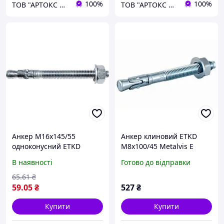
100%
100%
ТОВ "АРТОКС ЛТД"
ТОВ "АРТОКС ЛТД"
Анкер М16х145/55
Анкер клиновий ETKD
одноконусний ETKD
М8х100/45 Metalvis E
одноконусний цинк білий
В наявності
Готово до відправки
50 шт./пачка
65
.61
₴
59
.05
₴
527
₴
Купити
Купити