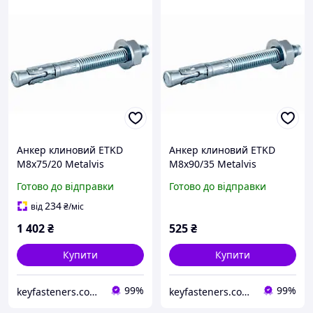
Анкер клиновий ETKD
Анкер клиновий ETKD
М8х75/20 Metalvis
М8х90/35 Metalvis
одноконусний цинк білий
одноконусний цинк
Готово до відправки
Готово до відправки
150 шт./пачка
білий/жовтий 50 шт./
пачка
234
від
₴
/міс
1 402
₴
525
₴
Купити
Купити
99%
99%
keyfasteners.com.ua
keyfasteners.com.ua