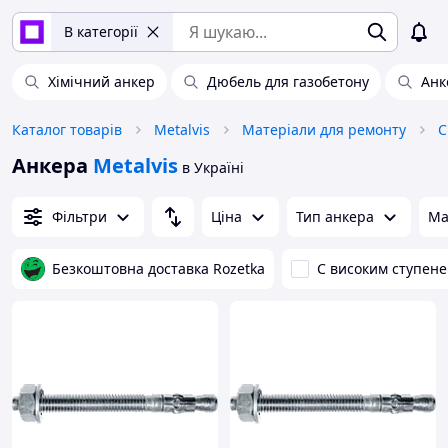
В категорії
Хімічний анкер
Дюбель для газобетону
Анк
Каталог товарів
Metalvis
Матеріали для ремонту
С
Анкера
Metalvis
в Україні
Фільтри
Ціна
Тип анкера
Ма
Безкоштовна доставка Rozetka
C високим ступен