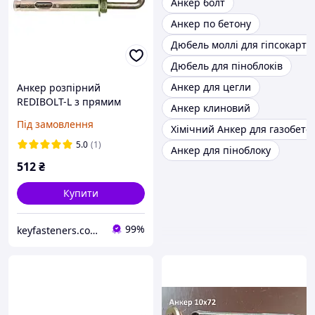
Анкер болт
Анкер по бетону
Дюбель моллі для гіпсокарто
Дюбель для піноблоків
Анкер для цегли
Анкер розпірний
REDIBOLT-L з прямим
Анкер клиновий
гаком 8х60/М6 Metalvis
Під замовлення
Хімічний Анкер для газобето
цинк жовтий/білий 60
шт./пачка
5.0
(1)
Анкер для піноблоку
512
₴
Купити
99%
keyfasteners.com.ua