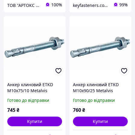
100%
99%
ТОВ "АРТОКС ЛТД"
keyfasteners.com.ua
Анкер клиновий ETKD
Анкер клиновий ETKD
М10х75/10 Metalvis
М10х90/25 Metalvis
одноконусний цинк білий
одноконусний цинк
Готово до відправки
Готово до відправки
50 шт./пачка
білий/жовтий 50 шт./
пачка
745
₴
760
₴
Купити
Купити