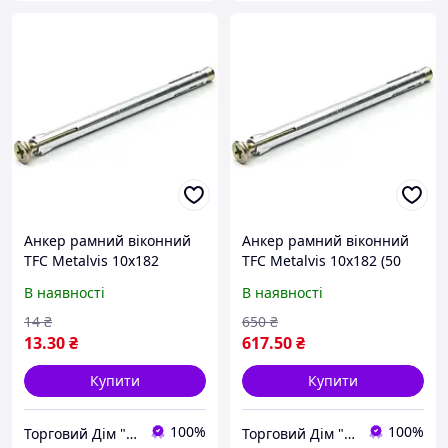
Анкер рамний віконний
Анкер рамний віконний
TFC Metalvis 10х182
TFC Metalvis 10х182 (50
шт)
В наявності
В наявності
14
₴
650
₴
13
.30
₴
617
.50
₴
Купити
Купити
100%
100%
Торговий Дім "RZS"
Торговий Дім "RZS"