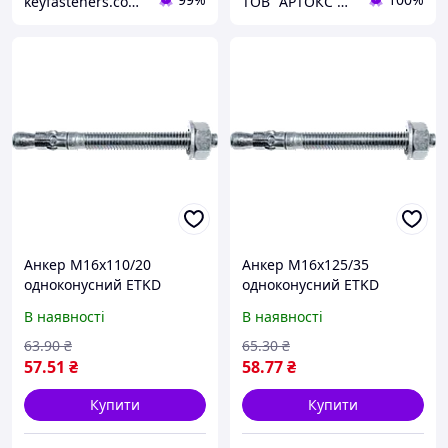
keyfasteners.com.ua
ТОВ "АРТОКС ЛТД"
Анкер М16х110/20
Анкер М16х125/35
одноконусний ETKD
одноконусний ETKD
В наявності
В наявності
63
.90
₴
65
.30
₴
57
.51
₴
58
.77
₴
Купити
Купити