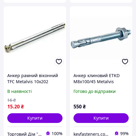
Анкер рамний віконний
Анкер клиновий ETKD
TFC Metalvis 10х202
М8х100/45 Metalvis
одноконусний цинк білий
В наявності
Готово до відправки
50 шт./пачка
16
₴
15
.20
₴
550
₴
Купити
Купити
100%
99%
Торговий Дім "RZS"
keyfasteners.com.ua