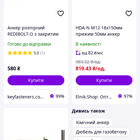
Анкер розпірний
HDA-N М12 18х150мм
REDIBOLT-O з закритим
прижим 50мм анкер
кільцем 8х60/М6 Metalvis
розпірний з гайкою сталь
Готово до відправки
В наявності
цинк жовтий/білий 60
8.8 оцинкований
шт./пачка
[92F2S00H92FN18A520]
82
5.0
(1)
від
₴
/міс
Metalvis
983
.32
₴/од.
580
₴
819
.43
₴/од.
Купити
Купити
99%
97%
keyfasteners.com.ua
Elnik.Shop: Оптово-роздрібна компанія
Дивись також
Хімічний анкер
Дюбель для газобетону