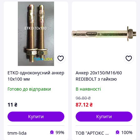
ETKD одноконусний анкер
Анкер 20х150/М16/60
10х100 мм
REDIBOLT з гайкою
Готово до відправки
В наявності
96
.80
₴
11
₴
87
.12
₴
Купити
Купити
99%
100%
tmm-lida
ТОВ "АРТОКС ЛТД"