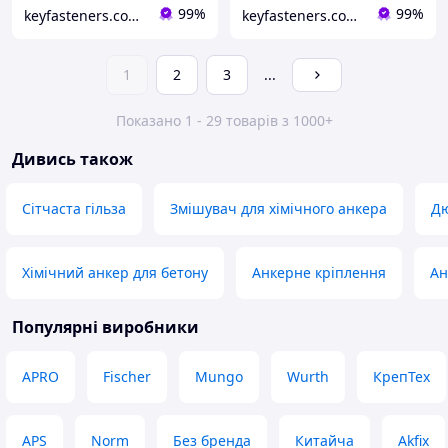
99%
99%
keyfasteners.com.ua
keyfasteners.com.ua
1
2
3
...
Показано 1 - 29 товарів з 1000+
Дивись також
Сітчаста гільза
Змішувач для хімічного анкера
Дю
Хімічний анкер для бетону
Анкерне кріплення
Ан
Популярні виробники
APRO
Fischer
Mungo
Wurth
КрепТех
APS
Norm
Без бренда
Китайча
Akfix