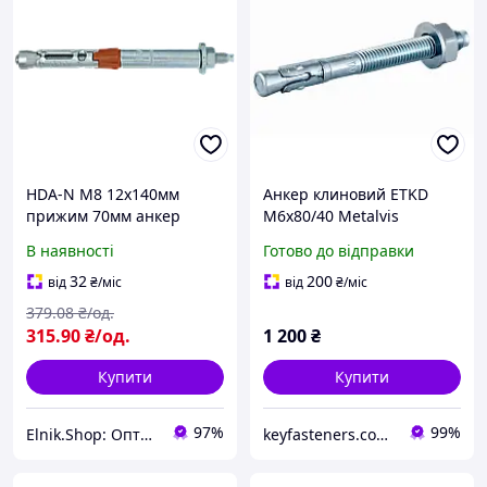
HDA-N М8 12х140мм
Анкер клиновий ETKD
прижим 70мм анкер
М6х80/40 Metalvis
розпірний з гайкою сталь
одноконусний цинк білий
В наявності
Готово до відправки
8.8 оцинкований
200 шт./пачка
[92F2S00H92FN12A420]
32
200
від
₴
/міс
від
₴
/міс
Metalvis
379
.08
₴/од.
315
.90
₴/од.
1 200
₴
Купити
Купити
97%
99%
Elnik.Shop: Оптово-роздрібна компанія
keyfasteners.com.ua