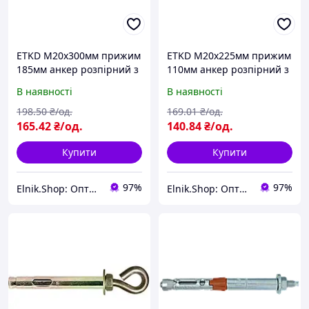
ETKD М20х300мм прижим
ETKD М20х225мм прижим
185мм анкер розпірний з
110мм анкер розпірний з
гайкою оцинкована сталь
гайкою оцинкована сталь
В наявності
В наявності
[920E3000092E320Z00]
[920E30000920E320B3]
Metalvis
Metalvis
198
.50
₴/од.
169
.01
₴/од.
165
.42
₴/од.
140
.84
₴/од.
Купити
Купити
97%
97%
Elnik.Shop: Оптово-роздрібна компанія
Elnik.Shop: Оптово-роздрібна компанія