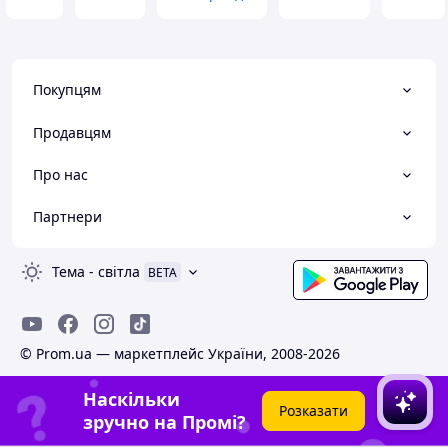
Покупцям
Продавцям
Про нас
Партнери
Тема
-
світла
BETA
© Prom.ua — маркетплейс України, 2008-2026
Наскільки
Розказати
зручно на Промі?