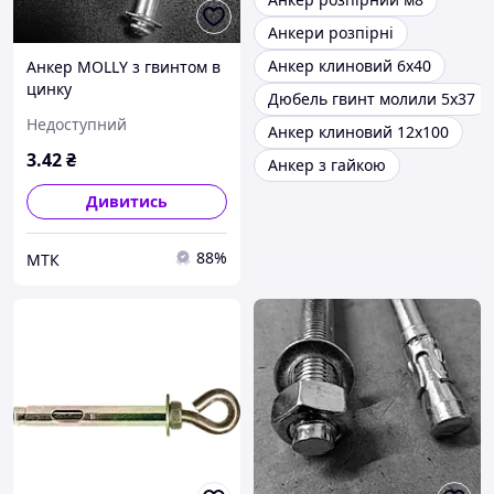
Анкери розпірні
Анкер клиновий 6х40
Анкер MOLLY з гвинтом в
цинку
Дюбель гвинт молили 5х37
Недоступний
Анкер клиновий 12х100
3
.42
₴
Анкер з гайкою
Дивитись
88%
МТК