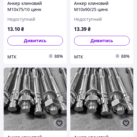
Анкер клиновий
Анкер клиновий
М10х75/10 цинк
М10х90/25 цинк
Недоступний
Недоступний
13
.10
₴
13
.39
₴
Дивитись
Дивитись
88%
88%
МТК
МТК