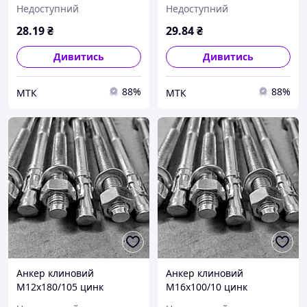
Недоступний
Недоступний
28
.19
₴
29
.84
₴
Дивитись
Дивитись
88%
88%
МТК
МТК
Анкер клиновий
Анкер клиновий
М12х180/105 цинк
М16х100/10 цинк