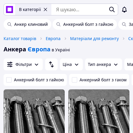
В категорії
Анкер клиновий
Анкерний болт з гайкою
З
Каталог товарів
Европа
Матеріали для ремонту
Ск
Анкера
Європа
в Україні
Фільтри
Ціна
Тип анкера
Ма
Анкерний болт з гайкою
Анкерний болт з гаком