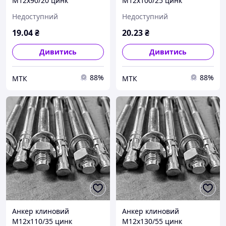
М12х90/20 цинк
М12х100/25 цинк
Недоступний
Недоступний
19
.04
₴
20
.23
₴
Дивитись
Дивитись
88%
88%
МТК
МТК
Анкер клиновий
Анкер клиновий
М12х110/35 цинк
М12х130/55 цинк