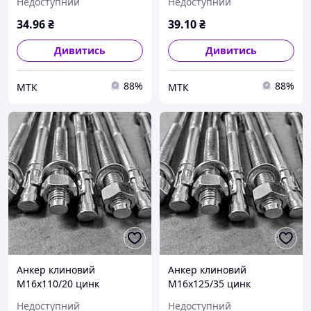
Недоступний
Недоступний
34
.96
₴
39
.10
₴
Дивитись
Дивитись
88%
88%
МТК
МТК
Анкер клиновий
Анкер клиновий
М16х110/20 цинк
М16х125/35 цинк
Недоступний
Недоступний