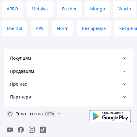
APRO
Metalvis
Fischer
Mungo
Wurth
EnerSol
APS
Norm
Без бренда
Китайч
Покупцям
Продавцям
Про нас
Партнери
Тема
-
світла
BETA