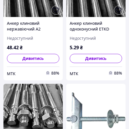
Анкер клиновий
Анкер клиновий
нержавіючий A2
одноконусний ETKD
одноконусний
Недоступний
Недоступний
48
.42
₴
5
.29
₴
Дивитись
Дивитись
88%
88%
МТК
МТК