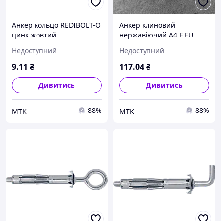
Анкер кольцо REDIBOLT-O
Анкер клиновий
цинк жовтий
нержавіючий А4 F EU
ETKD
Недоступний
Недоступний
9
.11
₴
117
.04
₴
Дивитись
Дивитись
88%
88%
МТК
МТК