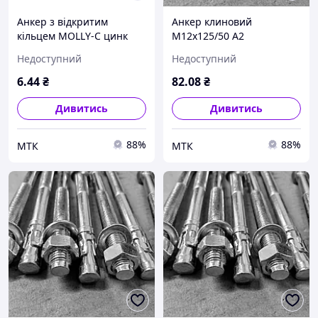
Анкер з відкритим
Анкер клиновий
кільцем MOLLY-C цинк
М12х125/50 A2
одноконусний
Недоступний
Недоступний
6
.44
₴
82
.08
₴
Дивитись
Дивитись
88%
88%
МТК
МТК