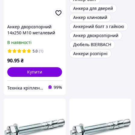
Анкера для дверей
Анкер клиновий
Анкерний болт з гайкою
Анкер дворозпорний
14х250 М10 металевий
Анкер двохрозпірний
оцинкований
В наявності
Дюбель BIERBACH
5.0
(1)
Анкери розпірні
90
.95
₴
Купити
99%
Техніка кріплення "Метрекс Київ"