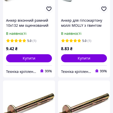
Анкер віконний рамний
Анкер для гіпсокартону
10х132 мм оцинкований
моллі MOLLY з гвинтом
9х37 М5 / 6-13
В наявності
В наявності
5.0
(1)
5.0
(1)
9
.42
₴
8
.83
₴
Купити
Купити
99%
99%
Техніка кріплення "Метрекс Київ"
Техніка кріплення "Метрекс Київ"