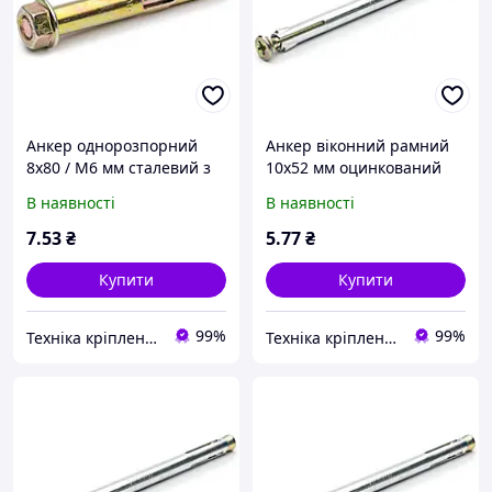
Анкер однорозпорний
Анкер віконний рамний
8х80 / М6 мм сталевий з
10х52 мм оцинкований
гайкою
В наявності
В наявності
7
.53
₴
5
.77
₴
Купити
Купити
99%
99%
Техніка кріплення "Метрекс Київ"
Техніка кріплення "Метрекс Київ"