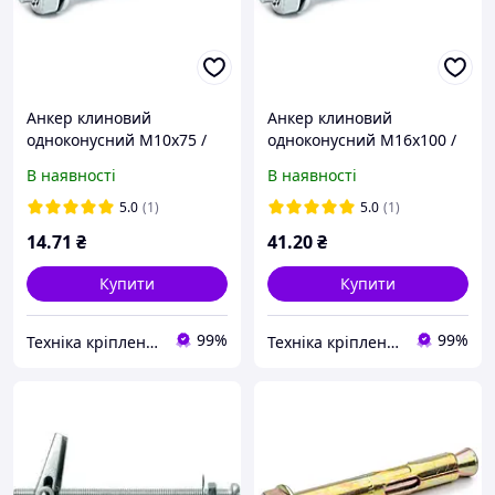
Анкер клиновий
Анкер клиновий
одноконусний М10х75 /
одноконусний М16х100 /
10 мм. білий цинк
10 мм. білий цинк
В наявності
В наявності
5.0
(1)
5.0
(1)
14
.71
₴
41
.20
₴
Купити
Купити
99%
99%
Техніка кріплення "Метрекс Київ"
Техніка кріплення "Метрекс Київ"