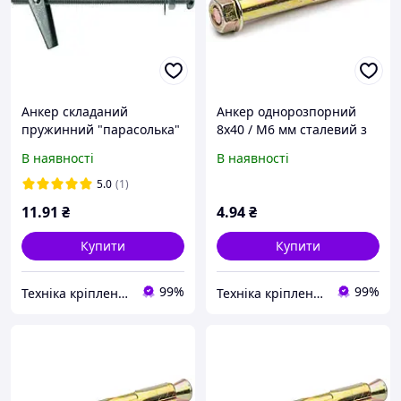
Анкер складаний
Анкер однорозпорний
пружинний "парасолька"
8х40 / М6 мм сталевий з
М4 10х75 з гвинтом
гайкою
В наявності
В наявності
5.0
(1)
11
.91
₴
4
.94
₴
Купити
Купити
99%
99%
Техніка кріплення "Метрекс Київ"
Техніка кріплення "Метрекс Київ"