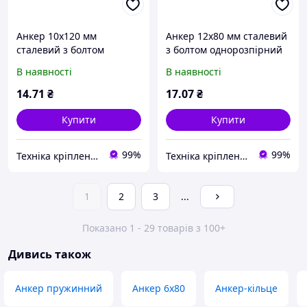
Анкер 10х120 мм
Анкер 12х80 мм сталевий
сталевий з болтом
з болтом однорозпірний
однорозпірний
В наявності
В наявності
14
.71
₴
17
.07
₴
Купити
Купити
99%
99%
Техніка кріплення "Метрекс Київ"
Техніка кріплення "Метрекс Київ"
1
2
3
...
Показано 1 - 29 товарів з 100+
Дивись також
Анкер пружинний
Анкер 6х80
Анкер-кільце