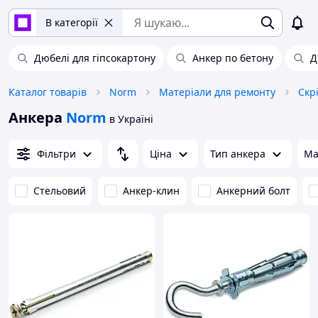
В категорії
Дюбелі для гіпсокартону
Анкер по бетону
Д
Каталог товарів
Norm
Матеріали для ремонту
Скр
Анкера
Norm
в Україні
Фільтри
Ціна
Тип анкера
Ма
Стельовий
Анкер-клин
Анкерний болт