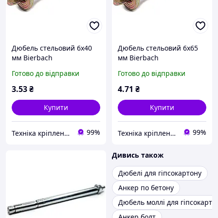
Дюбель стельовий 6х40
Дюбель стельовий 6х65
мм Bierbach
мм Bierbach
Готово до відправки
Готово до відправки
3
.53
₴
4
.71
₴
Купити
Купити
99%
99%
Техніка кріплення "Метрекс Київ"
Техніка кріплення "Метрекс Київ"
Дивись також
Дюбелі для гіпсокартону
Анкер по бетону
Дюбель моллі для гіпсокарто
Анкер болт