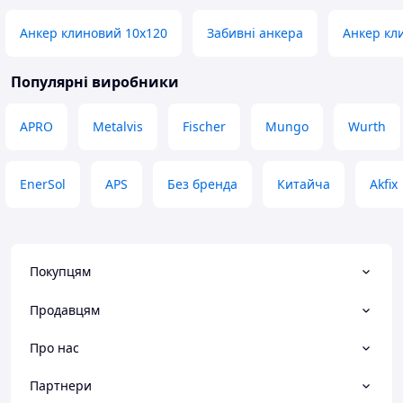
Анкер клиновий 10х120
Забивні анкера
Анкер кл
Популярні виробники
APRO
Metalvis
Fischer
Mungo
Wurth
EnerSol
APS
Без бренда
Китайча
Akfix
Покупцям
Продавцям
Про нас
Партнери