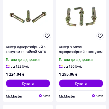
Анкер однорозпірний з
Анкер з гаком
кожухом та гайкой SRTR
однорозпірний з кожухом
M12/16 х 150 (25шт/уп.)
та гайкой SRTR-L M8/10 х
Готово до відправки
Готово до відправки
ТМ КРЕПТЕХ
100 (50шт/уп.) ТМ
КРЕПТЕХ
122
130
від
₴
/міс
від
₴
/міс
1 224
.04
₴
1 295
.06
₴
Купити
Купити
96%
96%
Mr.Master
Mr.Master