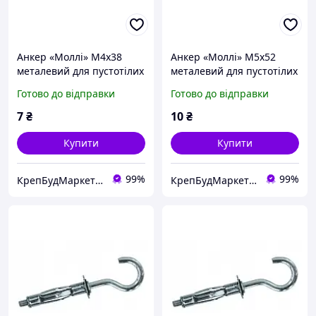
Анкер «Моллі» М4х38
Анкер «Моллі» М5х52
металевий для пустотілих
металевий для пустотілих
основ з L-гаком
основ з L-гаком
Готово до відправки
Готово до відправки
7
₴
10
₴
Купити
Купити
99%
99%
КрепБудМаркет-інтернет магазин
КрепБудМаркет-інтернет магазин