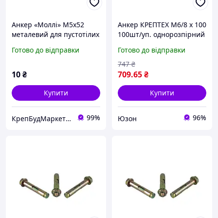
Анкер «Моллі» М5х52
Анкер КРЕПТЕХ M6/8 х 100
металевий для пустотілих
100шт/уп. однорозпірний
основ з О-гаком
з кожухом та гайкой SRTR
Готово до відправки
Готово до відправки
747
₴
10
₴
709
.65
₴
Купити
Купити
99%
96%
КрепБудМаркет-інтернет магазин
Юзон