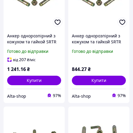
Анкер однорозпірний з
Анкер однорозпірний з
кожухом та гайкой SRTR
кожухом та гайкой SRTR
M12/16 х 150 (25шт/уп.)
M6/8 х 100 (100шт/уп.) ТМ
Готово до відправки
Готово до відправки
ТМ КРЕПТЕХ
КРЕПТЕХ
207
від
₴
/міс
1 241
.16
₴
844
.27
₴
Купити
Купити
97%
97%
Alta-shop
Alta-shop