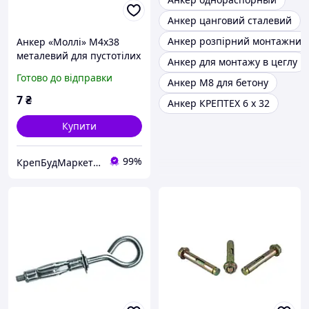
Анкер цанговий сталевий
Анкер розпірний монтажний
Анкер «Моллі» М4х38
металевий для пустотілих
Анкер для монтажу в цеглу
основ з О-гаком
Готово до відправки
Анкер M8 для бетону
7
₴
Анкер КРЕПТЕХ 6 х 32
Купити
99%
КрепБудМаркет-інтернет магазин