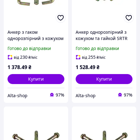
Анкер з гаком
Анкер однорозпірний з
однорозпірний з кожухом
кожухом та гайкой SRTR
та гайкой SRTR L M10/12 х
M10/12 х 200 (40шт/уп.)
Готово до відправки
Готово до відправки
100 (30шт/уп.) ТМ
ТМ КРЕПТЕХ
КРЕПТЕХ
230
255
від
₴
/міс
від
₴
/міс
1 378
.49
₴
1 528
.49
₴
Купити
Купити
97%
97%
Alta-shop
Alta-shop