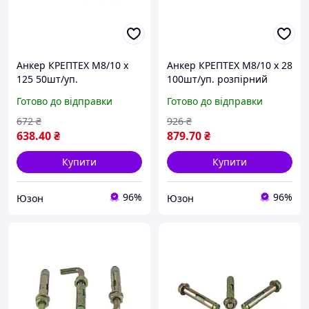
Анкер КРЕПТЕХ M8/10 х
Анкер КРЕПТЕХ M8/10 х 28
125 50шт/уп.
100шт/уп. розпірний
однорозпірний з кожухом
монтажний
Готово до відправки
Готово до відправки
та гайкой SRTR
забивнийлатунь TM
672
₴
926
₴
638
.40
₴
879
.70
₴
Купити
Купити
96%
96%
Юзон
Юзон