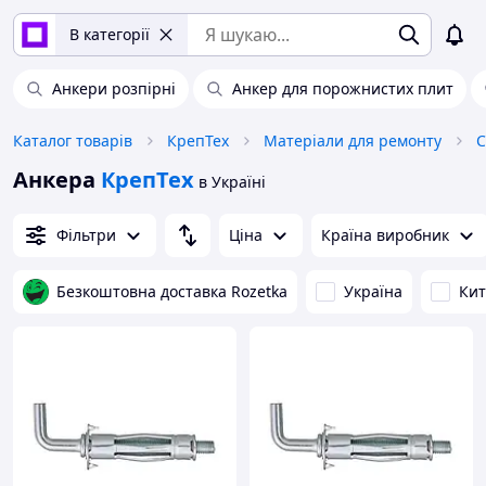
В категорії
Анкери розпірні
Анкер для порожнистих плит
Каталог товарів
КрепТех
Матеріали для ремонту
С
Анкера
КрепТех
в Україні
Фільтри
Ціна
Країна виробник
Безкоштовна доставка Rozetka
Україна
Ки