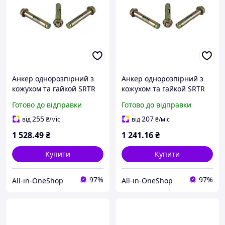
Анкер однорозпірний з
Анкер однорозпірний з
кожухом та гайкой SRTR
кожухом та гайкой SRTR
M10/12 х 200 (40шт/уп.)
M12/16 х 150 (25шт/уп.)
Готово до відправки
Готово до відправки
ТМ КРЕПТЕХ
ТМ КРЕПТЕХ
255
207
від
₴
/міс
від
₴
/міс
1 528
.49
₴
1 241
.16
₴
Купити
Купити
97%
97%
All-in-OneShop
All-in-OneShop