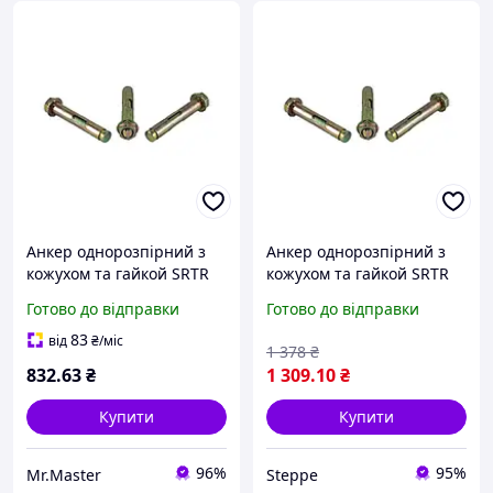
Анкер однорозпірний з
Анкер однорозпірний з
кожухом та гайкой SRTR
кожухом та гайкой SRTR
M6/8 х 100 (100шт/уп.) ТМ
M10/12 х 200 (40шт/уп.)
Готово до відправки
Готово до відправки
КРЕПТЕХ
ТМ КРЕПТЕХ
83
від
₴
/міс
1 378
₴
832
.63
₴
1 309
.10
₴
Купити
Купити
96%
95%
Mr.Master
Steppe