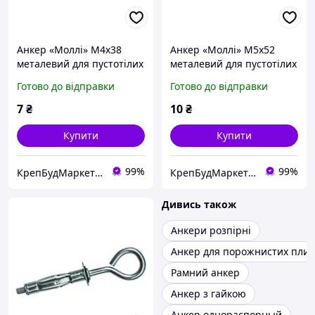
Анкер «Моллі» М4х38
Анкер «Моллі» М5х52
металевий для пустотілих
металевий для пустотілих
основ з C-гаком
основ з C-гаком
Готово до відправки
Готово до відправки
7
₴
10
₴
Купити
Купити
99%
99%
КрепБудМаркет-інтернет магазин
КрепБудМаркет-інтернет магазин
Дивись також
Анкери розпірні
Анкер для порожнистих плит
Рамний анкер
Анкер з гайкою
Анкер однораспорный