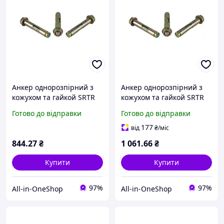
Анкер однорозпірний з
Анкер однорозпірний з
кожухом та гайкой SRTR
кожухом та гайкой SRTR
M6/8 х 100 (100шт/уп.) ТМ
M8/10 х 100 (80шт/уп.) ТМ
Готово до відправки
Готово до відправки
КРЕПТЕХ
КРЕПТЕХ
177
від
₴
/міс
844
.27
₴
1 061
.66
₴
Купити
Купити
97%
97%
All-in-OneShop
All-in-OneShop