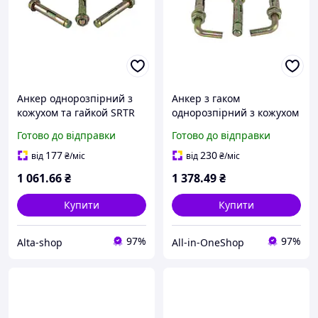
Анкер однорозпірний з
Анкер з гаком
кожухом та гайкой SRTR
однорозпірний з кожухом
M8/10 х 100 (80шт/уп.) ТМ
та гайкой SRTR L M10/12 х
Готово до відправки
Готово до відправки
КРЕПТЕХ
100 (30шт/уп.) ТМ
КРЕПТЕХ
177
230
від
₴
/міс
від
₴
/міс
1 061
.66
₴
1 378
.49
₴
Купити
Купити
97%
97%
Alta-shop
All-in-OneShop