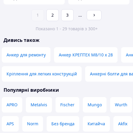
1
2
3
...
Показано 1 - 29 товарів з 300+
Дивись також
Анкер для ремонту
Анкер КРЕПТЕХ M8/10 х 28
Анк
Кріплення для легких конструкцій
Анкерні болти для 
Популярні виробники
APRO
Metalvis
Fischer
Mungo
Wurth
APS
Norm
Без бренда
Китайча
Akfix