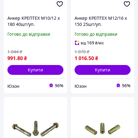
Анкер КРЕПТЕХ M10/12 х
Анкер КРЕПТЕХ M12/16 х
180 40шт/уп.
150 25шт/уп.
однорозпірний з кожухом
однорозпірний з кожухом
Готово до відправки
Готово до відправки
та гайкой SRTR
та гайкой SRTR
169
від
₴
/міс
1 044
₴
1 070
₴
991
.80
₴
1 016
.50
₴
Купити
Купити
96%
96%
Юзон
Юзон