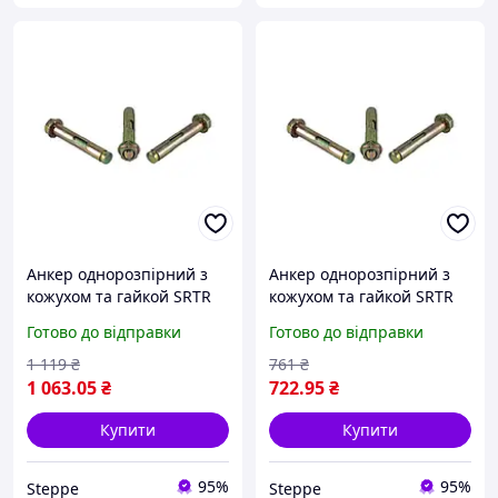
Анкер однорозпірний з
Анкер однорозпірний з
кожухом та гайкой SRTR
кожухом та гайкой SRTR
M12/16 х 150 (25шт/уп.)
M6/8 х 100 (100шт/уп.) ТМ
Готово до відправки
Готово до відправки
ТМ КРЕПТЕХ
КРЕПТЕХ
1 119
₴
761
₴
1 063
.05
₴
722
.95
₴
Купити
Купити
95%
95%
Steppe
Steppe