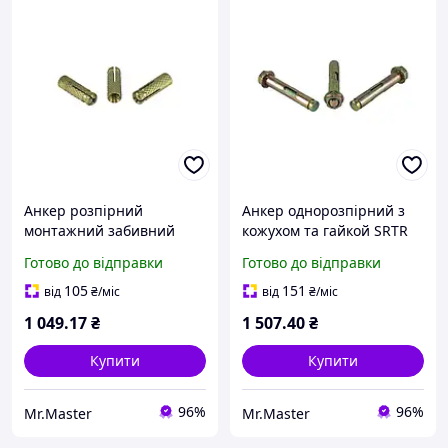
Анкер розпірний
Анкер однорозпірний з
монтажний забивний
кожухом та гайкой SRTR
латунь TM M8/10 х 28
M10/12 х 200 (40шт/уп.)
Готово до відправки
Готово до відправки
(100шт/уп.) ТМ КРЕПТЕХ
ТМ КРЕПТЕХ
105
151
від
₴
/міс
від
₴
/міс
1 049
.17
₴
1 507
.40
₴
Купити
Купити
96%
96%
Mr.Master
Mr.Master