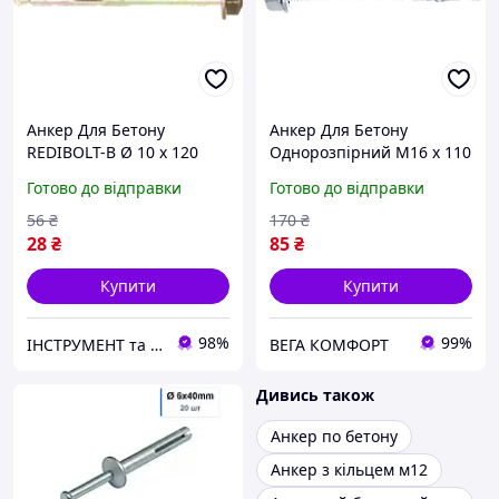
Анкер Для Бетону
Анкер Для Бетону
REDIBOLT-B Ø 10 х 120
Однорозпірний М16 х 110
мм/М8 Spec
мм ЦБ Spec
Готово до відправки
Готово до відправки
56
₴
170
₴
28
₴
85
₴
Купити
Купити
98%
99%
ІНСТРУМЕНТ та МЕТИЗИ
ВЕГА КОМФОРТ
Дивись також
Анкер по бетону
Анкер з кільцем м12