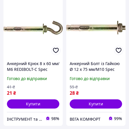
Анкерний Крюк 8 х 60 мм/
Анкерний Болт із Гайкою
М6 REDIBOLT-C Spec
Ø 12 х 75 мм/М10 Spec
REDIBOLT-N
Готово до відправки
Готово до відправки
41
₴
55
₴
21
₴
28
₴
Купити
Купити
98%
99%
ІНСТРУМЕНТ та МЕТИЗИ
ВЕГА КОМФОРТ