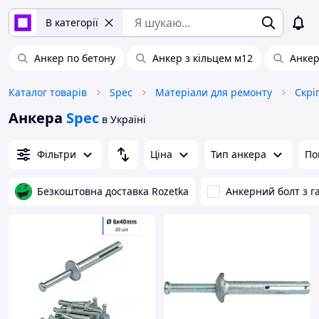
В категорії
Анкер по бетону
Анкер з кільцем м12
Анкер
Каталог товарів
Spec
Матеріали для ремонту
Скрі
Анкера
Spec
в Україні
Фільтри
Ціна
Тип анкера
По
Безкоштовна доставка Rozetka
Анкерний болт з г