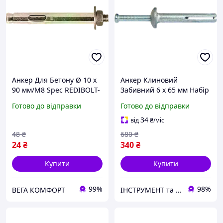
Анкер Для Бетону Ø 10 х
Анкер Клиновий
90 мм/М8 Spec REDIBOLT-
Забивний 6 х 65 мм Набір
N
20 шт
Готово до відправки
Готово до відправки
34
від
₴
/міс
48
₴
680
₴
24
₴
340
₴
Купити
Купити
99%
98%
ВЕГА КОМФОРТ
ІНСТРУМЕНТ та МЕТИЗИ