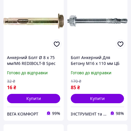
Анкерний Болт Ø 8 х 75
Болт Анкерний Для
мм/М6 REDIBOLT-B Spec
Бетону М16 х 110 мм ЦБ
Spec
Готово до відправки
Готово до відправки
32
₴
170
₴
16
₴
85
₴
Купити
Купити
99%
98%
ВЕГА КОМФОРТ
ІНСТРУМЕНТ та МЕТИЗИ