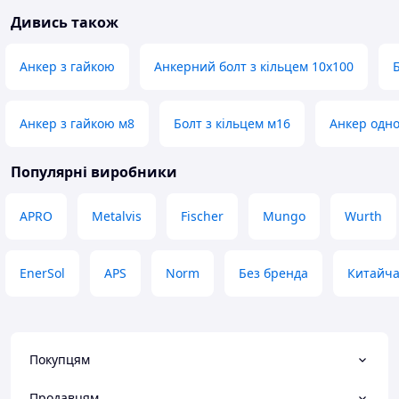
Дивись також
Анкер з гайкою
Анкерний болт з кільцем 10х100
Анкер з гайкою м8
Болт з кільцем м16
Анкер одн
Популярні виробники
APRO
Metalvis
Fischer
Mungo
Wurth
EnerSol
APS
Norm
Без бренда
Китайч
Покупцям
Продавцям