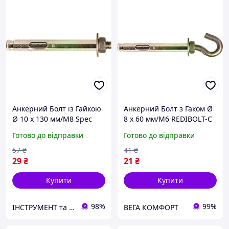
Анкерний Болт із Гайкою
Анкерний Болт з Гаком Ø
Ø 10 х 130 мм/М8 Spec
8 х 60 мм/М6 REDIBOLT-C
REDIBOLT-N
Spec
Готово до відправки
Готово до відправки
57
₴
41
₴
29
₴
21
₴
Купити
Купити
98%
99%
ІНСТРУМЕНТ та МЕТИЗИ
ВЕГА КОМФОРТ