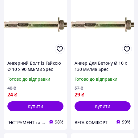
Анкерний Болт із Гайкою
Анкер Для Бетону Ø 10 х
Ø 10 х 90 мм/М8 Spec
130 мм/М8 Spec
REDIBOLT-N
REDIBOLT-N
Готово до відправки
Готово до відправки
48
₴
57
₴
24
₴
29
₴
Купити
Купити
98%
99%
ІНСТРУМЕНТ та МЕТИЗИ
ВЕГА КОМФОРТ