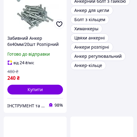
Анкерний болт з гайкою
Анкер для цегли
Болт з кільцем
Химанкеры
Цвяхи анкерні
Забивний Анкер
6х40мм/20шт Розпірний
Анкери розпірні
Для Бетону та Каменю
Готово до відправки
Анкер регулювальний
Spec
24
від
₴
/міс
Анкер-кільце
480
₴
240
₴
Купити
98%
ІНСТРУМЕНТ та МЕТИЗИ