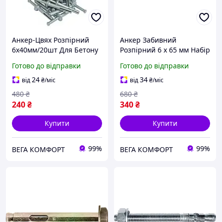
Анкер-Цвях Розпірний
Анкер Забивний
6х40мм/20шт Для Бетону
Розпірний 6 х 65 мм Набір
та Каменю Spec
20 шт
Готово до відправки
Готово до відправки
24
34
від
₴
/міс
від
₴
/міс
480
₴
680
₴
240
₴
340
₴
Купити
Купити
99%
99%
ВЕГА КОМФОРТ
ВЕГА КОМФОРТ