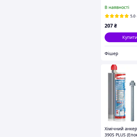
12/10 S (12 х 90
В наявності
5.0
207
₴
Купит
Фішер
Хімічний анкер
390S PLUS (Епок