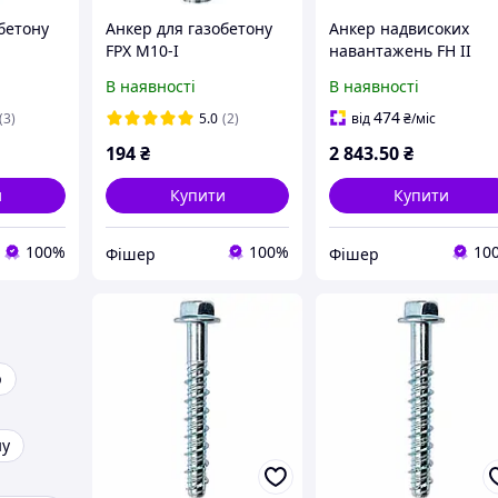
бетону
Анкер для газобетону
Анкер надвисоких
FPX M10-I
навантажень FH II
32/30 S (32 х 215), 449
В наявності
В наявності
474
(3)
5.0
(2)
від
₴
/міс
194
₴
2 843
.50
₴
и
Купити
Купити
100%
100%
10
Фішер
Фішер
р
ну