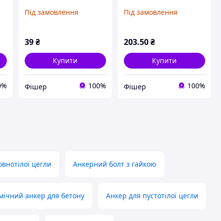
Під замовлення
Під замовлення
39
₴
203
.50
₴
Купити
Купити
0%
100%
100%
Фішер
Фішер
овнотілої цегли
Анкерний болт з гайкою
мічний анкер для бетону
Анкер для пустотілої цегли