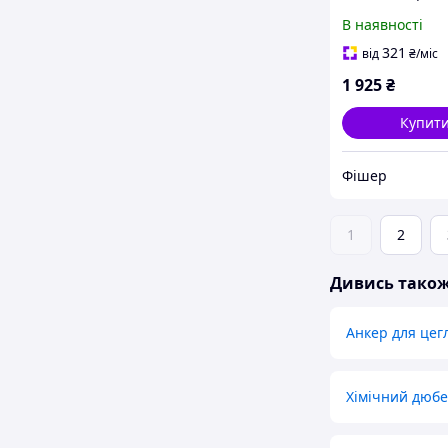
Фішер, 544159
В наявності
321
від
₴
/міс
1 925
₴
Купит
Фішер
1
2
Дивись тако
Анкер для цег
Хімічний дюб