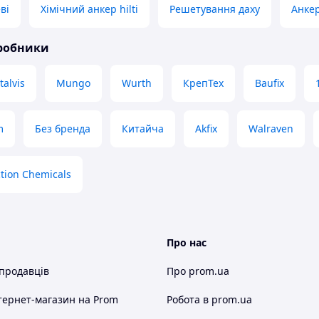
ві
Хімічний анкер hilti
Решетування даху
Анкер
иробники
alvis
Mungo
Wurth
КрепТех
Baufix
m
Без бренда
Китайча
Akfix
Walraven
tion Chemicals
Про нас
 продавців
Про prom.ua
тернет-магазин
на Prom
Робота в prom.ua