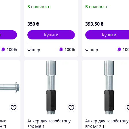
 12 X 90
різьбленням RG 16 X 90
різьбленням RG 18 X
В наявності
В наявності
M10 I
125 M12 I
350
₴
393
.50
₴
и
Купити
Купити
100%
100%
10
Фішер
Фішер
ких
Анкер для газобетону
Анкер для газобетону
 II
FPX M6-I
FPX M12-I