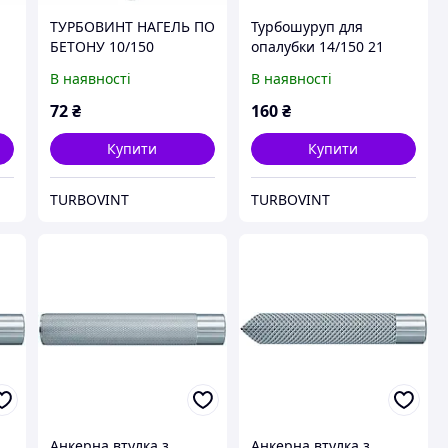
ТУРБОВИНТ НАГЕЛЬ ПО
Турбошуруп для
БЕТОНУ 10/150
опалубки 14/150 21
шестигранник 17
голова
В наявності
В наявності
72
₴
160
₴
Купити
Купити
TURBOVINT
TURBOVINT
Анкерна втулка з
Анкерна втулка з