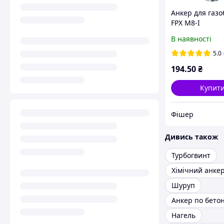
Анкер для газо
FPX M8-I
В наявності
5.0
194
.50
₴
Купит
Фішер
Дивись також
Турбогвинт
Хімічний анке
Шуруп
Анкер по бето
Нагель