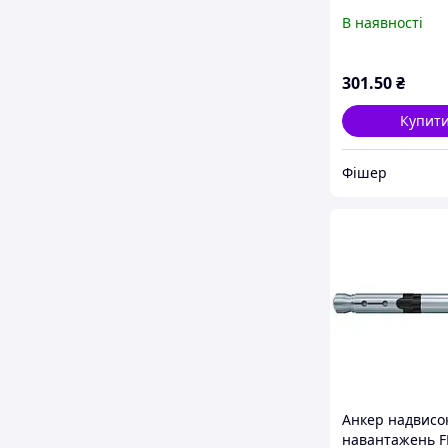
різьбленням RG
В наявності
M8 I
301
.50
₴
Купит
Фішер
Анкер надвисо
навантажень FH