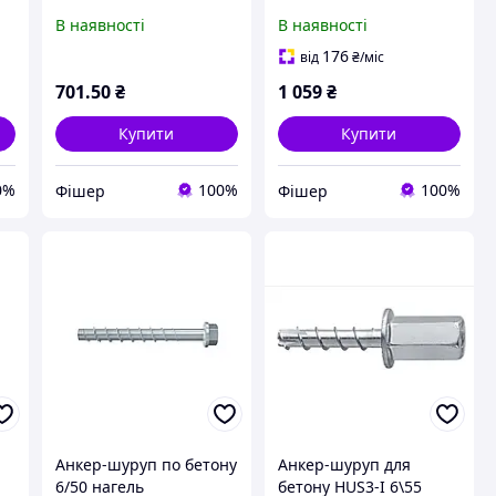
різьбленням RG 22 X
різьбленням RG 28 X
В наявності
В наявності
160 M16 I
200 M20 I
176
від
₴
/міс
701
.50
₴
1 059
₴
Купити
Купити
0%
100%
100%
Фішер
Фішер
Анкер-шуруп по бетону
Анкер-шуруп для
6/50 нагель
бетону HUS3-I 6\55