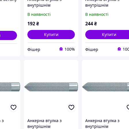
внутрішнім
внутрішнім
різьбленням FIS E 11 X
різьбленням FIS E 15 
В наявності
В наявності
85 M8
85 M10
192
₴
244
₴
Купити
Купити
и
100%
10
Фішер
Фішер
 з
Анкерна втулка з
Анкерна втулка з
внутрішнім
внутрішнім