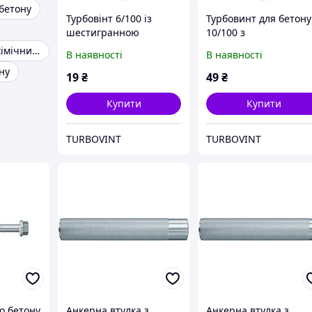
бетону
Турбовінт 6/100 із
Турбовинт для бетону
шестигранною
10/100 з
головою
шестигранником
Hilti hit re 500 хімічний анкер хилти
В наявності
В наявності
ну
19
₴
49
₴
Купити
Купити
TURBOVINT
TURBOVINT
о бетону
Анкерна втулка з
Анкерна втулка з