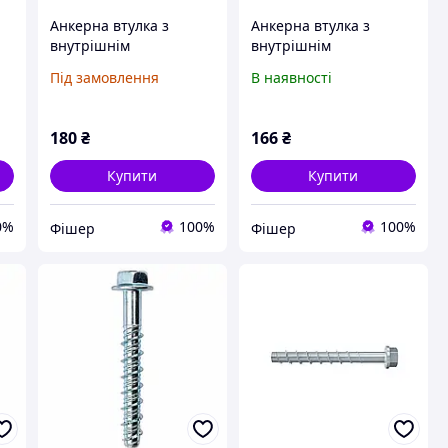
Анкерна втулка з
Анкерна втулка з
внутрішнім
внутрішнім
03
різьбленням FIS E 11 X
різьбленням RG 8 X 75
Під замовлення
В наявності
85 M6
M5 I
180
₴
166
₴
Купити
Купити
0%
100%
100%
Фішер
Фішер