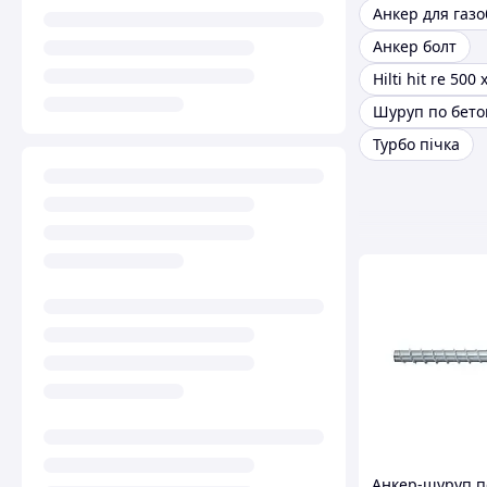
Анкер для газо
Анкер болт
Шуруп по бето
Турбо пічка
Анкер-шуруп п