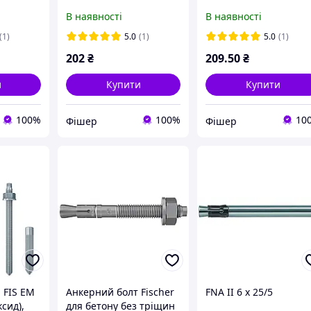
), 44884
В наявності
В наявності
(1)
5.0
(1)
5.0
(1)
202
₴
209
.50
₴
и
Купити
Купити
100%
100%
10
Фішер
Фішер
 FIS EM
Анкерний болт Fischer
FNA II 6 x 25/5
сид),
для бетону без тріщин