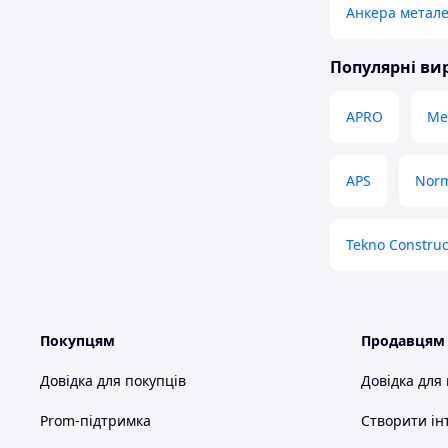
Анкера метале
Популярні в
APRO
Met
APS
Nor
Tekno Construc
Покупцям
Продавцям
Довідка для покупців
Довідка для
Prom-підтримка
Створити ін