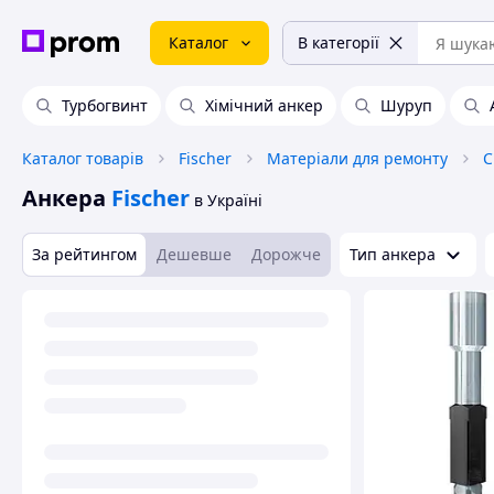
Каталог
В категорії
Турбогвинт
Хімічний анкер
Шуруп
Каталог товарів
Fischer
Матеріали для ремонту
С
Анкера
Fischer
в Україні
За рейтингом
Дешевше
Дорожче
Тип анкера