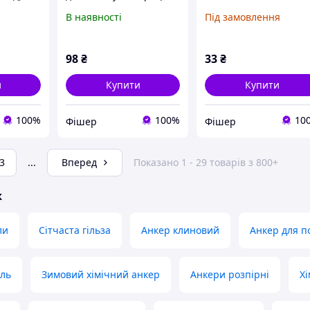
FBN II 8/50 (8X111) Гар.
В наявності
Під замовлення
цинк, 507577
98
₴
33
₴
и
Купити
Купити
100%
100%
10
Фішер
Фішер
3
...
Вперед
Показано 1 - 29 товарів з 800+
ж
ли
Сітчаста гільза
Анкер клиновий
Анкер для п
ель
Зимовий хімічний анкер
Анкери розпірні
Хі