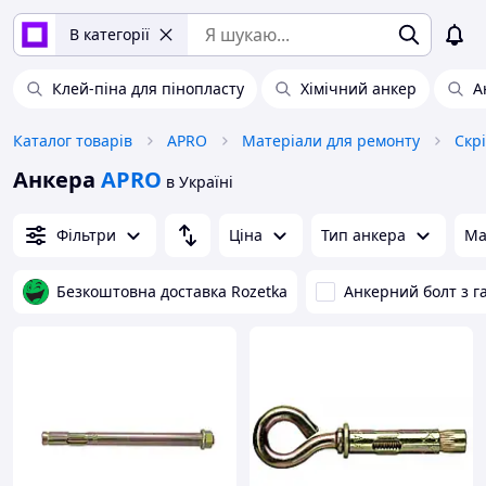
В категорії
Клей-піна для пінопласту
Хімічний анкер
А
Каталог товарів
APRO
Матеріали для ремонту
Скр
Анкера
APRO
в Україні
Фільтри
Ціна
Тип анкера
Ма
Безкоштовна доставка Rozetka
Анкерний болт з г