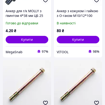
Анкер для г/к MOLLY з
Анкер з кожухом і гайкою
гвинтом 4*38 мм ЦБ 25
з O-гаком М10/12*100
шт./пач.
цинк жовтий (пач 5шт)
Готово до відправки
В наявності
APRO (CLRO1012100)
4
.20
₴
80
₴
Купити
Купити
97%
98%
MegaSnab
VITOOL