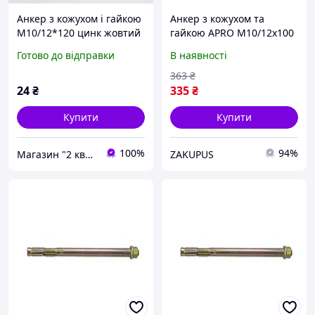
Анкер з кожухом і гайкою
Анкер з кожухом та
М10/12*120 цинк жовтий
гайкою APRO М10/12х100
APRO
для повнотілих основ 10
Готово до відправки
В наявності
шт
363
₴
24
₴
335
₴
Купити
Купити
100%
94%
Магазин "2 квартал"
ZAKUPUS