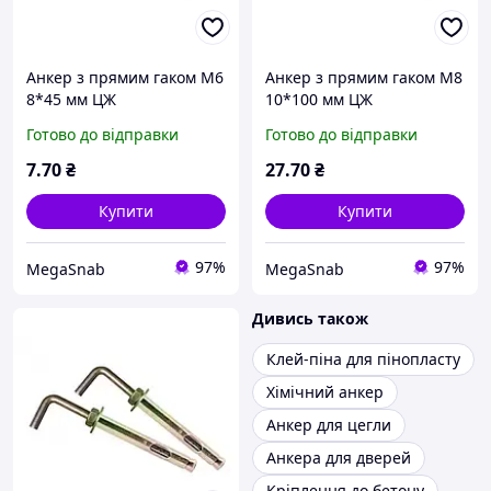
Анкер з прямим гаком M6
Анкер з прямим гаком M8
8*45 мм ЦЖ
10*100 мм ЦЖ
Готово до відправки
Готово до відправки
7
.70
₴
27
.70
₴
Купити
Купити
97%
97%
MegaSnab
MegaSnab
Дивись також
Клей-піна для пінопласту
Хімічний анкер
Анкер для цегли
Анкера для дверей
Кріплення до бетону