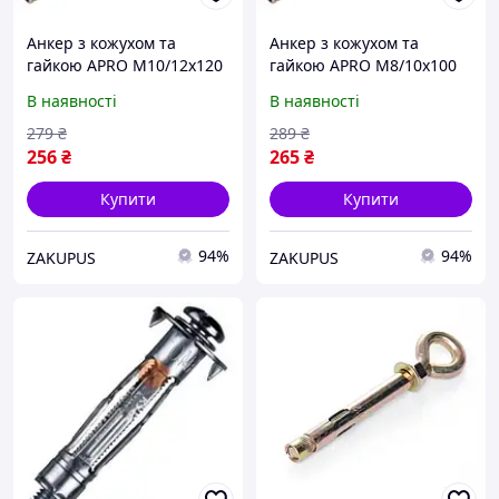
Анкер з кожухом та
Анкер з кожухом та
гайкою APRO М10/12х120
гайкою APRO М8/10х100
для повнотілих основ 5
для повнотілих основ 10
В наявності
В наявності
шт
шт
279
₴
289
₴
256
₴
265
₴
Купити
Купити
94%
94%
ZAKUPUS
ZAKUPUS