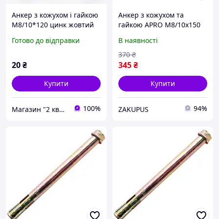
Анкер з кожухом і гайкою
Анкер з кожухом та
М8/10*120 цинк жовтий
гайкою APRO М8/10х150
APRO
для повнотілих основ 10
Готово до відправки
В наявності
шт
370
₴
20
₴
345
₴
Купити
Купити
100%
94%
Магазин "2 квартал"
ZAKUPUS