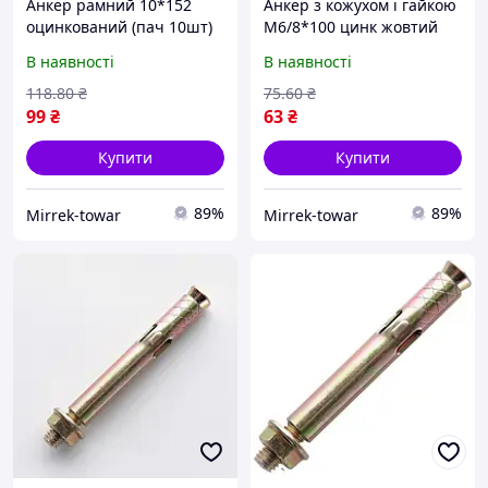
Анкер рамний 10*152
Анкер з кожухом і гайкою
оцинкований (пач 10шт)
М6/8*100 цинк жовтий
APRO
(пач 10шт) APRO
В наявності
В наявності
118
.80
₴
75
.60
₴
99
₴
63
₴
Купити
Купити
89%
89%
Mirrek-towar
Mirrek-towar