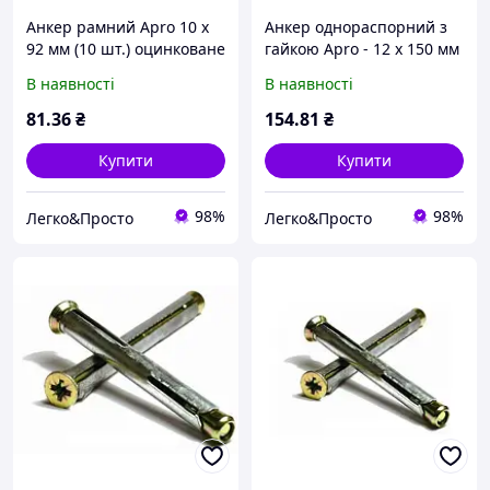
Анкер рамний Apro 10 x
Анкер однораспорний з
92 мм (10 шт.) оцинковане
гайкою Apro - 12 х 150 мм
кріплення для монтажу
x М10 (5 шт.) SRTR1012150
В наявності
В наявності
віконних рам, дверей та
сталевий розпірний
конструкцій у бетоні й
анкер для бетону, цегли
81
.36
₴
154
.81
₴
цеглі
та каменю
Купити
Купити
98%
98%
Легко&Просто
Легко&Просто