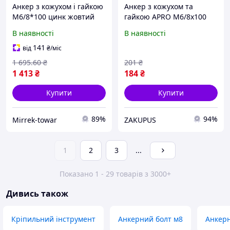
Анкер з кожухом і гайкою
Анкер з кожухом та
М6/8*100 цинк жовтий
гайкою APRO М6/8х100
(ящ. 350 шт.) APRO
для повнотілих основ 10
В наявності
В наявності
шт
141
від
₴
/міс
1 695
.60
₴
201
₴
1 413
₴
184
₴
Купити
Купити
89%
94%
Mirrek-towar
ZAKUPUS
1
2
3
...
Показано 1 - 29 товарів з 3000+
Дивись також
Кріпильний інструмент
Анкерний болт м8
Анкерн