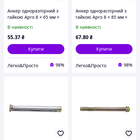
Анкер одноразпірний з
Анкер однораспірний з
гайкою Apro 8 × 65 мм ×
гайкою Apro 8 × 85 мм ×
М6 (10 шт.) (SRTR0608065)
М6 (10 шт.) (SRTR0608085)
В наявності
В наявності
розпірне кріплення для
розпірне кріплення для
бетону, цегли та монтажу
бетону, цегли та монтажу
55
.37
₴
67
.80
₴
Купити
Купити
98%
98%
Легко&Просто
Легко&Просто