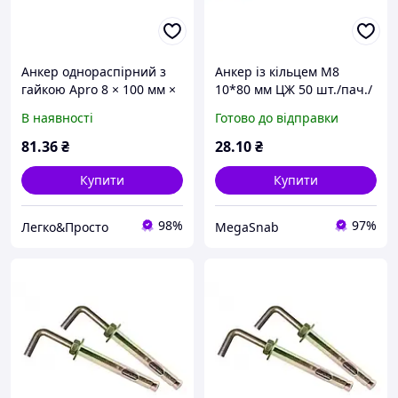
Анкер однораспірний з
Анкер із кільцем M8
гайкою Apro 8 × 100 мм ×
10*80 мм ЦЖ 50 шт./пач./
М6 (10 шт.) (SRTR0608100)
пач.
В наявності
Готово до відправки
розпірне кріплення для
бетону, цегли та монтажу
81
.36
₴
28
.10
₴
Купити
Купити
98%
97%
Легко&Просто
MegaSnab