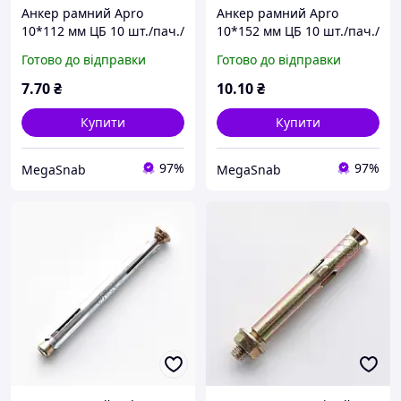
Анкер рамний Apro
Анкер рамний Apro
10*112 мм ЦБ 10 шт./пач./
10*152 мм ЦБ 10 шт./пач./
пач.
пач.
Готово до відправки
Готово до відправки
7
.70
₴
10
.10
₴
Купити
Купити
97%
97%
MegaSnab
MegaSnab