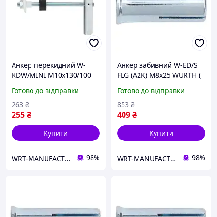
Анкер перекидний W-
Анкер забивний W-ED/S
KDW/MINI M10x130/100
FLG (A2K) M8x25 WURTH (
WURTH ( арт. 0904710003 )
арт. 0904040008 )
Готово до відправки
Готово до відправки
263
₴
853
₴
255
₴
409
₴
Купити
Купити
98%
98%
WRT-MANUFACTURING
WRT-MANUFACTURING