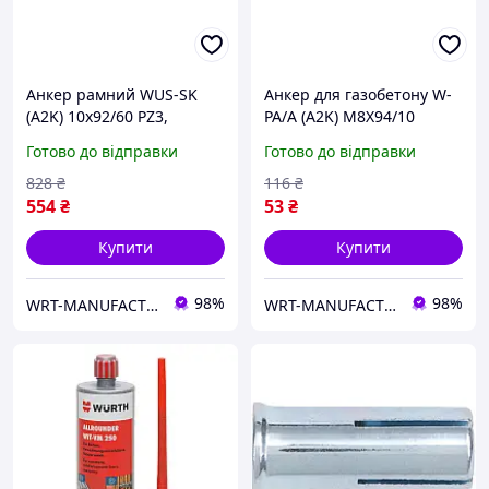
Анкер рамний WUS-SK
Анкер для газобетону W-
(A2K) 10x92/60 PZ3,
PA/A (A2K) M8X94/10
потайна голова WURTH (
WURTH ( арт. 0905710810 )
Готово до відправки
Готово до відправки
арт. 091043692 )
828
₴
116
₴
554
₴
53
₴
Купити
Купити
98%
98%
WRT-MANUFACTURING
WRT-MANUFACTURING