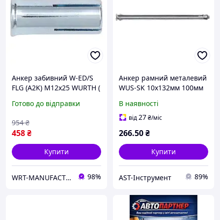
Анкер забивний W-ED/S
Анкер рамний металевий
FLG (A2K) M12x25 WURTH (
WUS-SK 10x132мм 100мм
арт. 0904040120 )
Готово до відправки
В наявності
27
від
₴
/міс
954
₴
458
₴
266
.50
₴
Купити
Купити
98%
89%
WRT-MANUFACTURING
AST-Інструмент