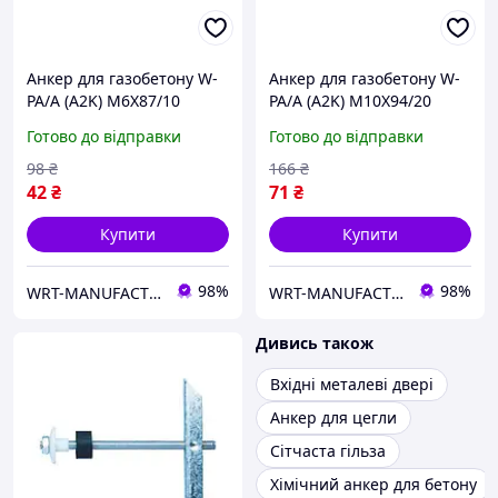
Анкер для газобетону W-
Анкер для газобетону W-
PA/A (A2K) M6X87/10
PA/A (A2K) M10X94/20
WURTH ( арт. 0905710610 )
WURTH ( арт. 0905711020 )
Готово до відправки
Готово до відправки
98
₴
166
₴
42
₴
71
₴
Купити
Купити
98%
98%
WRT-MANUFACTURING
WRT-MANUFACTURING
Дивись також
Вхідні металеві двері
Анкер для цегли
Сітчаста гільза
Хімічний анкер для бетону