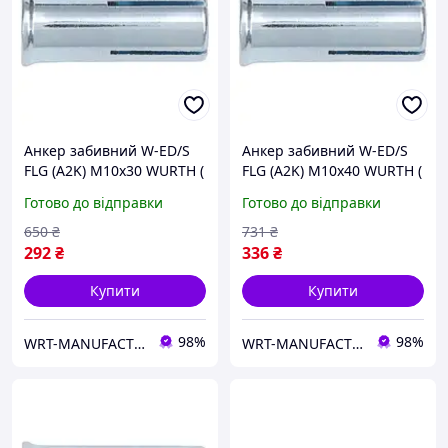
Анкер забивний W-ED/S
Анкер забивний W-ED/S
FLG (A2K) M10x30 WURTH (
FLG (A2K) M10x40 WURTH (
арт. 0904040101 )
арт. 090404010 )
Готово до відправки
Готово до відправки
650
₴
731
₴
292
₴
336
₴
Купити
Купити
98%
98%
WRT-MANUFACTURING
WRT-MANUFACTURING