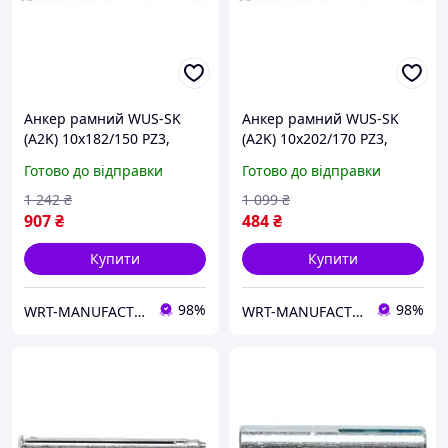
Анкер рамний WUS-SK
Анкер рамний WUS-SK
(A2K) 10x182/150 PZ3,
(A2K) 10x202/170 PZ3,
потайна голова WURTH (
потайна голова WURTH (
Готово до відправки
Готово до відправки
арт. 0910436182 )
арт. 0910436202 )
1 242
₴
1 099
₴
907
₴
484
₴
Купити
Купити
98%
98%
WRT-MANUFACTURING
WRT-MANUFACTURING