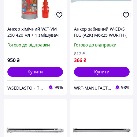
Анкер хімічний WIT-VM
Анкер забивний W-ED/S
250 420 мл + 1 змішувач
FLG (A2K) M6x25 WURTH (
Fill & Clean (для монтажу
арт. 0904040006 )
Готово до відправки
Готово до відправки
підіймачів)
812
₴
950
₴
366
₴
Купити
Купити
99%
98%
WSEDLASTO - Продаж автосервісного обладнання в Україні
WRT-MANUFACTURING