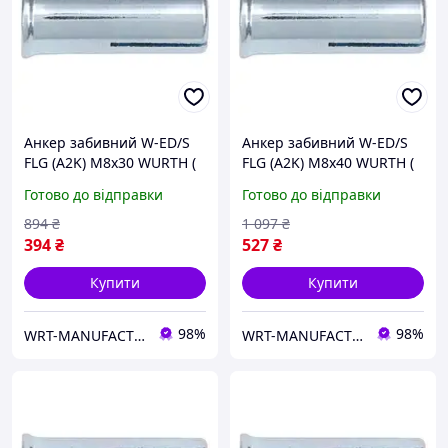
Анкер забивний W-ED/S
Анкер забивний W-ED/S
FLG (A2K) M8x30 WURTH (
FLG (A2K) M8x40 WURTH (
арт. 090404008 )
арт. 0904040081 )
Готово до відправки
Готово до відправки
894
₴
1 097
₴
394
₴
527
₴
Купити
Купити
98%
98%
WRT-MANUFACTURING
WRT-MANUFACTURING