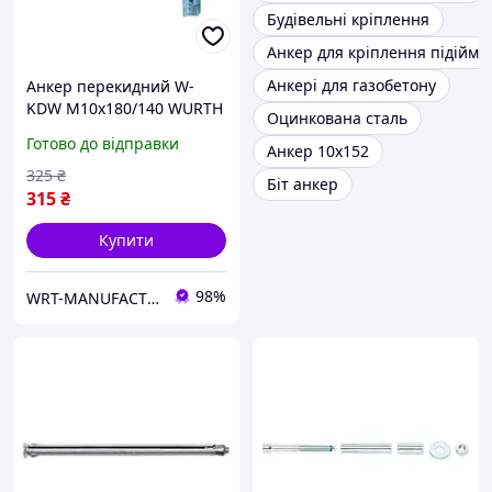
Будівельні кріплення
Анкер для кріплення підійма
Анкері для газобетону
Анкер перекидний W-
KDW M10x180/140 WURTH
Оцинкована сталь
( арт. 0904710001 )
Готово до відправки
Анкер 10х152
325
₴
Біт анкер
315
₴
Купити
98%
WRT-MANUFACTURING