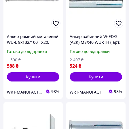
Анкер рамний металевий
Анкер забивний W-ED/S
WU-L 8x132/100 TX20,
(A2K) M8X40 WURTH ( арт.
напівкругла голова
0904010081 )
Готово до відправки
Готово до відправки
WURTH ( арт. 0910428132 )
1 590
₴
2 497
₴
588
₴
524
₴
Купити
Купити
98%
98%
WRT-MANUFACTURING
WRT-MANUFACTURING