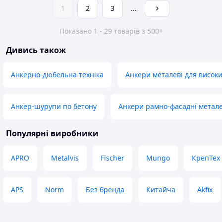
1
2
3
...
Показано 1 - 29 товарів з 500+
Дивись також
Анкерно-дюбельна техніка
Анкери металеві для висок
Анкер-шурупи по бетону
Анкери рамно-фасадні метале
Популярні виробники
APRO
Metalvis
Fischer
Mungo
КрепТех
APS
Norm
Без бренда
Китайча
Akfix