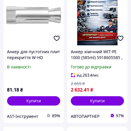
Анкер для пустотних плит
Анкер хімічний WIT-PE
перекриття W-HD
1000 (585ml) 5918605585 ,
M10x40мм 53мм
Wurth
В наявності
Готово до відправки
263
від
₴
/міс
2 659
₴
81
.18
₴
2 632
.41
₴
Купити
Купити
89%
97%
AST-Інструмент
АВТОПАРТНЕР