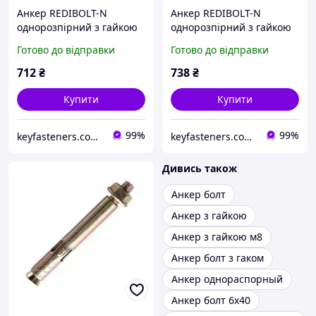
Анкер REDIBOLT-N
Анкер REDIBOLT-N
однорозпірний з гайкою
однорозпірний з гайкою
Metalvis SRTR 8х90/М6/45
Metalvis SRTR 8х100/
Готово до відправки
Готово до відправки
цинк жовтий 100 шт./
М6/55 цинк жовтий 100
пачка
шт./пачка
712
₴
738
₴
Купити
Купити
99%
99%
keyfasteners.com.ua
keyfasteners.com.ua
Дивись також
Анкер болт
Анкер з гайкою
Анкер з гайкою м8
Анкер болт з гаком
Анкер однораспорный
Анкер болт 6х40