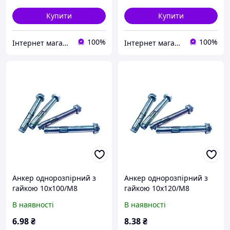
Купити
Купити
100%
100%
Інтернет магазин stroymag.dp.ua
Інтернет магазин stroymag.dp.ua
Анкер однорозпірний з
Анкер однорозпірний з
гайкою 10х100/M8
гайкою 10х120/M8
оцинкований
оцинкований
В наявності
В наявності
6
.98
₴
8
.38
₴