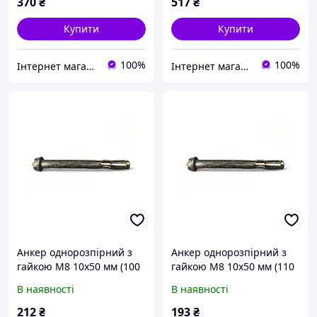
370
₴
517
₴
Купити
Купити
100%
100%
Інтернет магазин stroymag.dp.ua
Інтернет магазин stroymag.dp.ua
Анкер однорозпірний з
Анкер однорозпірний з
гайкою М8 10х50 мм (100
гайкою М8 10х50 мм (110
шт)
шт)
В наявності
В наявності
212
₴
193
₴