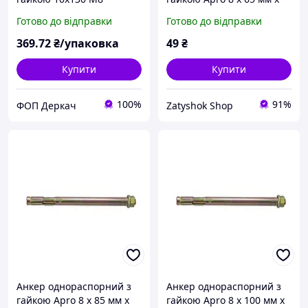
(пакування 40шт)
М6 (10 шт.) (SRTR0608065)
Готово до відправки
Готово до відправки
369
.72
₴/упаковка
49
₴
Купити
Купити
100%
91%
ФОП Деркач
Zatyshok Shop
Анкер однораспорний з
Анкер однораспорний з
гайкою Apro 8 х 85 мм x
гайкою Apro 8 х 100 мм x