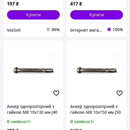
197
₴
417
₴
Купити
Купити
86%
100%
VseSvit
Інтернет магазин stroymag.dp.ua
Анкер однорозпірний з
Анкер однорозпірний з
гайкою М8 10х130 мм (40
гайкою М8 10х150 мм (50
шт)
шт)
В наявності
В наявності