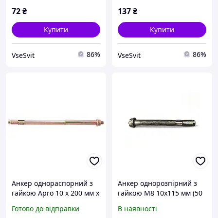
72
₴
137
₴
Купити
Купити
86%
86%
VseSvit
VseSvit
Анкер однораспорний з
Анкер однорозпірний з
гайкою Apro 10 х 200 мм x
гайкою М8 10х115 мм (50
М8 (10 шт.) (SRTR0810200)
шт)
Готово до відправки
В наявності