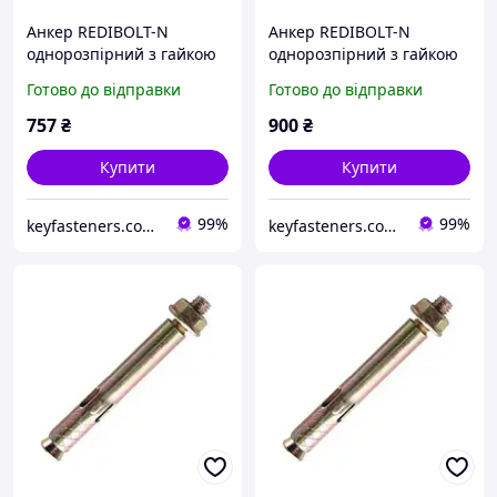
Анкер REDIBOLT-N
Анкер REDIBOLT-N
однорозпірний з гайкою
однорозпірний з гайкою
Metalvis SRTR 8х60/М6/17
Metalvis SRTR 8х80/М6/35
Готово до відправки
Готово до відправки
цинк жовтий 150 шт./
цинк жовтий 150 шт./
пачка
пачка
757
₴
900
₴
Купити
Купити
99%
99%
keyfasteners.com.ua
keyfasteners.com.ua