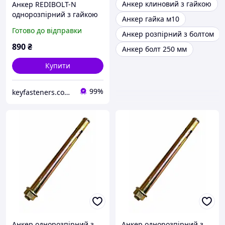
Анкер клиновий з гайкою
Анкер REDIBOLT-N
однорозпірний з гайкою
Анкер гайка м10
Metalvis SRTR 8х120/
Готово до відправки
Анкер розпірний з болтом
М6/75 цинк жовтий 100
шт./пачка
890
₴
Анкер болт 250 мм
Купити
99%
keyfasteners.com.ua
Анкер однорозпірний з
Анкер однорозпірний з