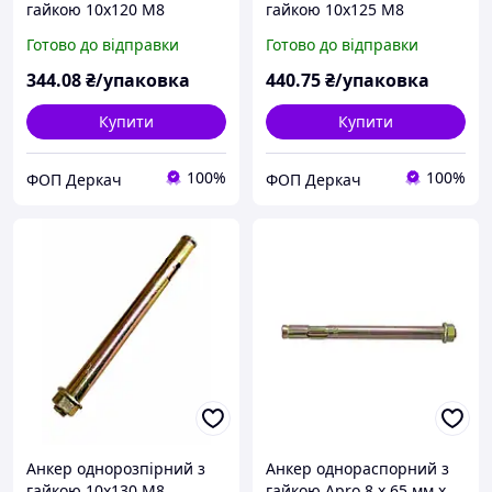
гайкою 10х120 М8
гайкою 10х125 М8
(пакування 40шт)
(пакування 50шт)
Готово до відправки
Готово до відправки
344
.08
₴/упаковка
440
.75
₴/упаковка
Купити
Купити
100%
100%
ФОП Деркач
ФОП Деркач
Анкер однорозпірний з
Анкер однораспорний з
гайкою 10х130 М8
гайкою Apro 8 х 65 мм x