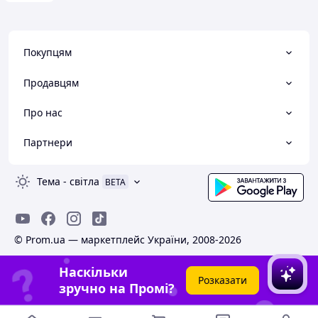
Покупцям
Продавцям
Про нас
Партнери
Тема
-
світла
BETA
© Prom.ua — маркетплейс України, 2008-2026
Наскільки
Розказати
зручно на Промі?