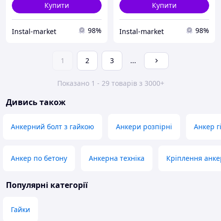
Купити
Купити
98%
98%
Instal-market
Instal-market
1
2
3
...
Показано 1 - 29 товарів з 3000+
Дивись також
Анкерний болт з гайкою
Анкери розпірні
Анкер г
Анкер по бетону
Анкерна техніка
Кріплення анке
Популярні категорії
Гайки