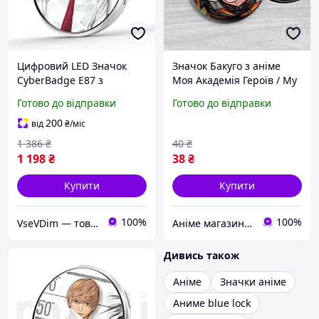
Цифровий LED Значок
Значок Бакуго з аніме
CyberBadge E87 з
Моя Академія Героїв / My
Сенсорним HD-Дисплеєм,
Hero Academia. №2. 44мм
Готово до відправки
Готово до відправки
Додатком і Bluetooth
Електронний Е-Бейдж з
200
від
₴
/міс
Відео, GIF і Фото, Аніме
1 386
₴
40
₴
1 198
₴
38
₴
Купити
Купити
100%
100%
VseVDim — товари, що роблять життя простішим
Аніме магазин Anikoneko
Дивись також
Аніме
Значки аніме
Аниме blue lock