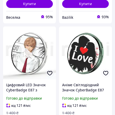
Купити
Купити
95%
93%
Веселка
Bazilik
Цифровий LED Значок
Аніме Світлодіодний
CyberBadge E87 з
Значок CyberBadge E87
Сенсорним HD-Дисплеєм,
Зелений LED-бейдж із
Готово до відправки
Готово до відправки
Додатком і Bluetooth
Сенсорним HD-дисплеєм
Електронний Е-Бейдж з
64 МБ, Bluetooth та
121
121
від
₴
/міс
від
₴
/міс
Відео, GIF і Фото, Аніме
Додатком, Електронний
1 400
₴
1 400
₴