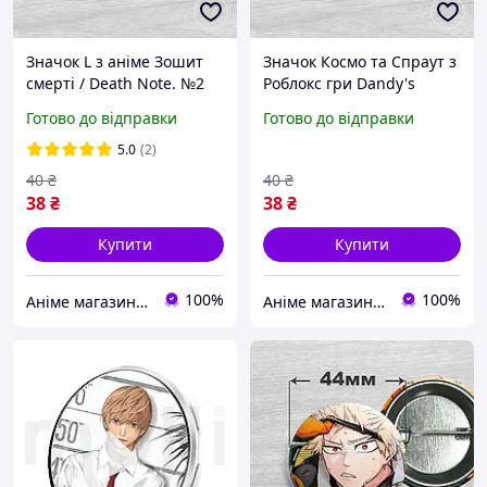
Значок L з аніме Зошит
Значок Космо та Спраут з
смерті / Death Note. №2
Роблокс гри Dandy's
44мм
World / Світ Денді | Денді
Готово до відправки
Готово до відправки
Ворлд. №11. 44мм
5.0
(2)
40
₴
40
₴
38
₴
38
₴
Купити
Купити
100%
100%
Аніме магазин Anikoneko
Аніме магазин Anikoneko