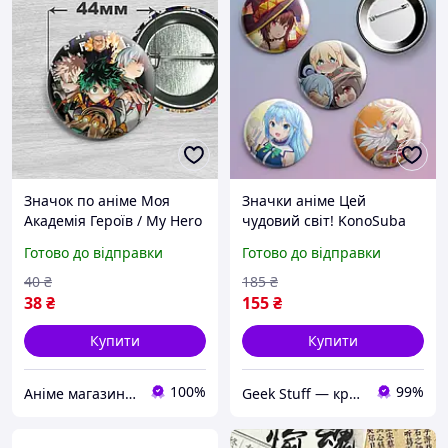
Значок по аніме Моя
Значки аніме Цей
Академія Героїв / My Hero
чудовий світ! KonoSuba
Academia. №1 44мм
56 мм х 4 штуки
Готово до відправки
Готово до відправки
40
₴
185
₴
38
₴
155
₴
Купити
Купити
100%
99%
Аніме магазин Anikoneko
Geek Stuff — крамничка аніме, гік, Kpop товарів. Сувеніри з власним принтом та поліграфія.