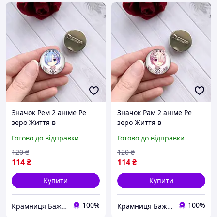
Значок Рем 2 аніме Ре
Значок Рам 2 аніме Ре
зеро Життя в
зеро Життя в
альтернативному світі з
альтернативному світі з
Готово до відправки
Готово до відправки
нуля Re:Zero Резеро
нуля Re:Zero Резеро
Життя з нуля в іншому
Життя з нуля в іншому
120
₴
120
₴
світі
світі
114
₴
114
₴
Купити
Купити
100%
100%
Крамниця Бажань
Крамниця Бажань