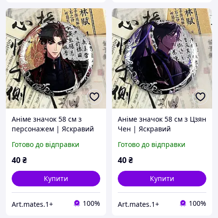
Аніме значок 58 см з
Аніме значок 58 см з Цзян
персонажем | Яскравий
Чен | Яскравий
глянцевий badge з
глянцевий badge з
Готово до відправки
Готово до відправки
шпилькою | Аніме
шпилькою | Аніме
аксесуар для рюкзака,
аксесуар для рюкзака,
40
₴
40
₴
одягу
одягу
Купити
Купити
100%
100%
Art.mates.1+
Art.mates.1+