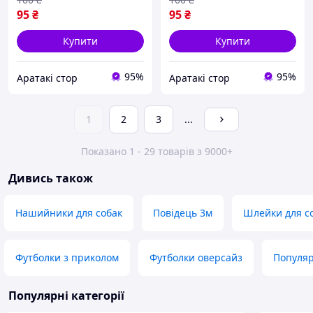
95
₴
95
₴
Купити
Купити
95%
95%
Аратакі стор
Аратакі стор
1
2
3
...
Показано 1 - 29 товарів з 9000+
Дивись також
Нашийники для собак
Повідець 3м
Шлейки для с
Футболки з приколом
Футболки оверсайз
Популяр
Популярні категорії