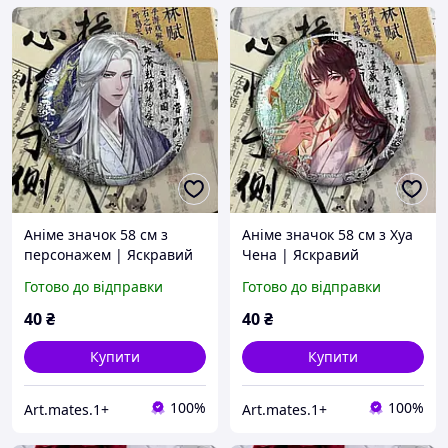
Аніме значок 58 см з
Аніме значок 58 см з Хуа
персонажем | Яскравий
Чена | Яскравий
глянцевий badge з
глянцевий badge з
Готово до відправки
Готово до відправки
шпилькою | Аніме
шпилькою | Аніме
аксесуар для рюкзака,
аксесуар для рюкзака,
40
₴
40
₴
одягу
одягу
Купити
Купити
100%
100%
Art.mates.1+
Art.mates.1+