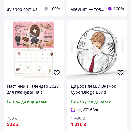
100%
100%
avishop.com.ua
VseVDim — товари, що роблять життя простішим
Настінний календар 2026
Цифровий LED Значок
для планування з
CyberBadge E87 з
героями чарівного світу
Сенсорним HD-Дисплеєм,
Готово до відправки
Готово до відправки
для студентів і
Додатком і Bluetooth
шанувальників магії
Електронний Е-Бейдж з
202
від
₴
/міс
FLAME
Відео, GIF і Фото, Аніме
783
₴
1 400
₴
522
₴
1 210
₴