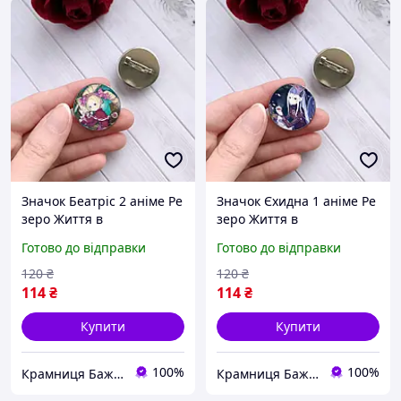
Значок Беатріс 2 аніме Ре
Значок Єхидна 1 аніме Ре
зеро Життя в
зеро Життя в
альтернативному світі з
альтернативному світі з
Готово до відправки
Готово до відправки
нуля Re:Zero Резеро
нуля Re:Zero Єхідна
Життя з нуля в іншому
Резеро Життя з нуля в
120
₴
120
₴
світі
іншому світі
114
₴
114
₴
Купити
Купити
100%
100%
Крамниця Бажань
Крамниця Бажань