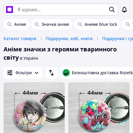
Аніме
Значки аніме
Аниме blue lock
Каталог товарів
Подарунки, хобі, книги
Подарунки і су
Аніме значки з героями тваринного
світу
в Україні
Фільтри
Безкоштовна доставка Rozetk