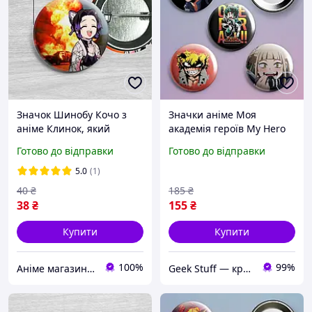
Значок Шинобу Кочо з
Значки аніме Моя
аніме Клинок, який
академія героїв My Hero
знищує демонів / Kimetsu
Academia 56 мм х 4 штуки
Готово до відправки
Готово до відправки
no Yaiba. №16 44мм
5.0
(1)
40
₴
185
₴
38
₴
155
₴
Купити
Купити
100%
99%
Аніме магазин Anikoneko
Geek Stuff — крамничка аніме, гік, Kpop товарів. Сувеніри з власним принтом та поліграфія.