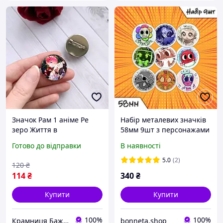
Значок Рам 1 аніме Ре
Набір металевих значків
зеро Життя в
58мм 9шт з персонажами
альтернативному світі з
гри Dandy's world\Світ
Готово до відправки
В наявності
нуля Re:Zero Резеро
денді
Життя з нуля в іншому
5.0
(2)
120
₴
світі
114
₴
340
₴
Купити
Купити
100%
100%
Крамниця Бажань
bonneta.shop