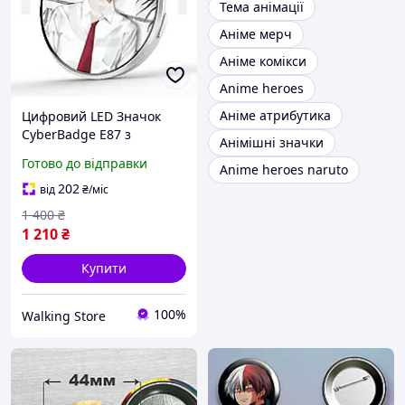
Тема анімації
Аніме мерч
Аніме комікси
Anime heroes
Аніме атрибутика
Цифровий LED Значок
CyberBadge E87 з
Анімішні значки
Сенсорним HD-Дисплеєм,
Готово до відправки
Anime heroes naruto
Додатком і Bluetooth
Електронний Е-Бейдж з
202
від
₴
/міс
Відео, GIF і Фото, Аніме
1 400
₴
1 210
₴
Купити
100%
Walking Store