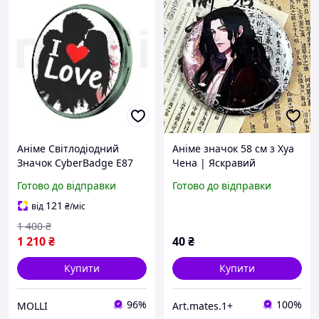
Аніме Світлодіодний
Аніме значок 58 см з Хуа
Значок CyberBadge E87
Чена | Яскравий
Зелений LED-бейдж із
глянцевий badge з
Готово до відправки
Готово до відправки
Сенсорним HD-дисплеєм
шпилькою | Аніме
64 МБ, Bluetooth та
аксесуар для рюкзака,
121
від
₴
/міс
Додатком
одягу
1 400
₴
1 210
₴
40
₴
Купити
Купити
96%
100%
MOLLI
Art.mates.1+