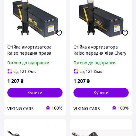
Стійка амортизатора
Стійка амортизатора
Raiso передня права
Raiso передня ліва Chery
Chery QQ; Daewoo Matiz;
QQ; Daewoo Matiz;
Готово до відправки
Готово до відправки
Chevrolet Spark 1998-2005
Chevrolet Spark 1998-2005
332100 313356
332101 313357
121
121
від
₴
/міс
від
₴
/міс
1 207
₴
1 207
₴
Купити
Купити
100%
100%
VIKING CARS
VIKING CARS