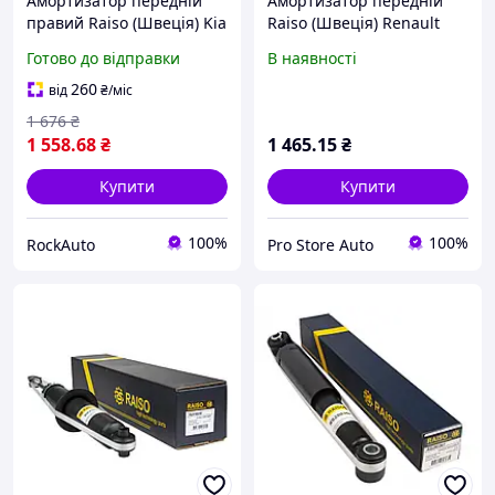
Амортизатор передній
Амортизатор передній
правий Raiso (Швеція) Kia
Raiso (Швеція) Renault
Sportage, Кіа Спортейдж
Zoe, Рено Зої 12-
Готово до відправки
В наявності
04- #RS314995
UAANHIN24
260
від
₴
/міс
1 676
₴
1 558
.68
₴
1 465
.15
₴
Купити
Купити
100%
100%
RockAuto
Pro Store Auto