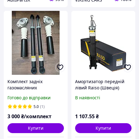
Комплект задніх
Амортизатор передній
газомасляних
лівий Raiso (Швеція)
амортизаторів SKODA
Daewoo Matiz, Део Матіз
Готово до відправки
В наявності
OCTAVIA TOUR, GOLF 4,
98-15
AUDI A3.
5.0
(1)
3 000
₴/комплект
1 107
.55
₴
Купити
Купити