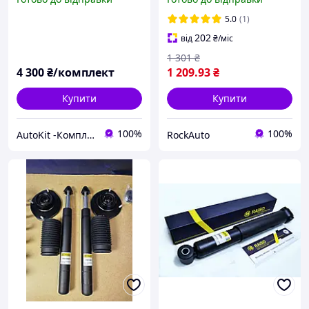
на MERCEDES-BENZ
E34 #RS312254
Sprinter 95-06/LT 96-06
UADRZHP24
5.0
(1)
202
від
₴
/міс
1 301
₴
4 300
₴/комплект
1 209
.93
₴
Купити
Купити
100%
100%
AutoKit -Комплекти підвиски
RockAuto