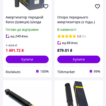
Амортизатор передній
Опора переднього
Raiso (Швеція) Шкода
амортизатора (з підш.)
Октавія Тур Skoda Octavia
Raiso (Швеція) Opel Zafira
Готово до відправки
В наявності
Tour #RS200954
B, Опель Зафіра Б 04-
UAGJLOK24
249
від
₴
/міс
5.0
(1)
88
від
₴
/міс
1 604
₴
1 491
.72
₴
879
.01
₴
Купити
Купити
100%
99%
RockAuto
TDKmarket