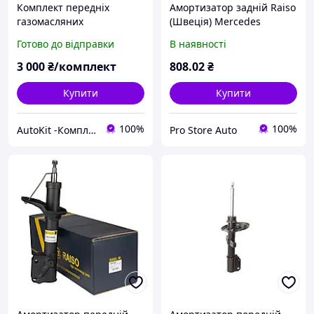
Комплект передніх
Амортизатор задній Raiso
газомасляних
(Швеція) Mercedes
амортизаторів тм RAISO
Sprinter/Мерседес
Готово до відправки
В наявності
на Daewoo Nexia, Espero,
Спрінтер (спарка) 96-06
Lanos, Opel Kadett
3 000
₴/комплект
808
.02
₴
Купити
Купити
100%
100%
AutoKit -Комплекти підвиски
Pro Store Auto