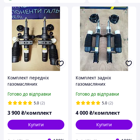
Комплект передніх
Комплект задніх
газомасляних
газомасляних
амортизаторів RAISO на
амортизаторів тм RAISO
Готово до відправки
Готово до відправки
Volkswagen Sharan, Seat
на Сhevrolet Lacetti 04
Alhambra, Ford Galaxy
5.0
(2)
5.0
(2)
3 900
₴/комплект
4 000
₴/комплект
Купити
Купити