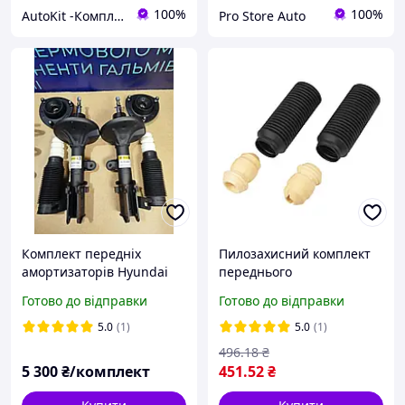
100%
100%
AutoKit -Комплекти підвиски
Pro Store Auto
Комплект передніх
Пилозахисний комплект
амортизаторів Hyundai
переднього
Tucson Хюндай Туксон
амортизатора для AUDI
Готово до відправки
Готово до відправки
2004-2010 р
50 (863) 1974-1977
#RK00001 Raiso
5.0
(1)
5.0
(1)
496
.18
₴
5 300
₴/комплект
451
.52
₴