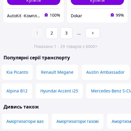
Купити
Купити
100%
99%
AutoKit -Комплекти підвиски
Dokar
1
2
3
...
Показано 1 - 29 товарів з 6000+
Популярні серії транспорту
Kia Picanto
Renault Megane
Austin Ambassador
Alpina B12
Hyundai Accent i25
Mercedes-Benz S-Cl
Дивись також
Амортизатори ваз
Амортизатори газові
Амортиза