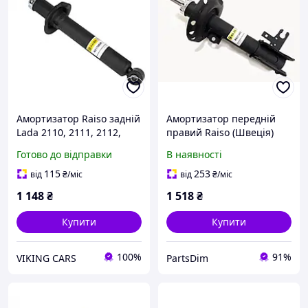
Амортизатор Raiso задній
Амортизатор передній
Lada 2110, 2111, 2112,
правий Raiso (Швеція)
Samara, Kalina, Priora
Опель Астра АШ Opel
Готово до відправки
В наявності
1996-- 441824
Astra H #RS313478
UAJCGQK22
115
253
від
₴
/міс
від
₴
/міс
1 148
₴
1 518
₴
Купити
Купити
100%
91%
VIKING CARS
PartsDim