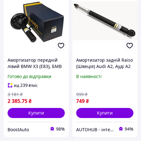
Амортизатор передній
Амортизатор задній Raiso
лівий BMW X3 (E83), БМВ
(Швеція) Audi A2, Ауді А2
Х3 (Е83) 2004-2011
2000- #RS290887
Готово до відправки
В наявності
UAANICK2
239
від
₴
/міс
3 181
₴
999
₴
2 385
.75
₴
749
₴
Купити
Купити
98%
94%
BoostAuto
AUTOHUB - інтернет-магазин автозапчастин