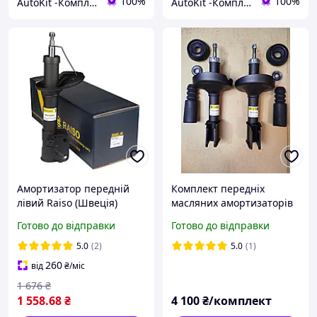
100%
100%
AutoKit -Комплекти підвиски
AutoKit -Комплекти підвиски
Амортизатор передній
Комплект передніх
лівий Raiso (Швеція)
масляних амортизаторів
Hyundai Tucson Хюндай
тм RAISO на RENAULT
Готово до відправки
Готово до відправки
Туксон #RS314994
Kangoo 98-08
UAIZLGI24
5.0
(2)
5.0
(1)
260
від
₴
/міс
1 676
₴
1 558
.68
₴
4 100
₴/комплект