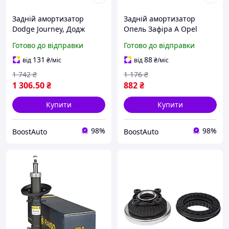
Задній амортизатор
Задній амортизатор
Dodge Journey, Додж
Опель Зафіра А Opel
Джорні 11-
Zafira A
Готово до відправки
Готово до відправки
131
88
від
₴
/міс
від
₴
/міс
1 742
₴
1 176
₴
1 306
.50
₴
882
₴
Купити
Купити
98%
98%
BoostAuto
BoostAuto