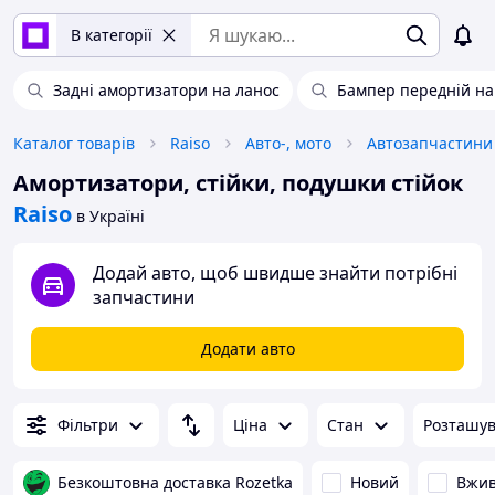
В категорії
Задні амортизатори на ланос
Бампер передній на
Каталог товарів
Raiso
Авто-, мото
Автозапчастини
Амортизатори, стійки, подушки стійок
Raiso
в Україні
Додай авто, щоб швидше знайти потрібні
запчастини
Додати авто
Фільтри
Ціна
Стан
Розташу
Безкоштовна доставка Rozetka
Новий
Вжи