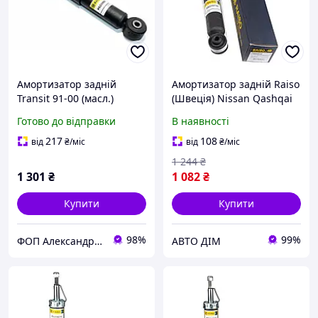
Амортизатор задній
Амортизатор задній Raiso
Transit 91-00 (масл.)
(Швеція) Nissan Qashqai
(J10), Ніссан Кашкай 1 07-
Готово до відправки
В наявності
13 #RS315130
UAAWNHQ17
217
108
від
₴
/міс
від
₴
/міс
1 244
₴
1 301
₴
1 082
₴
Купити
Купити
98%
99%
ФОП Александрова Ірина Анатоліївна
АВТО ДІМ