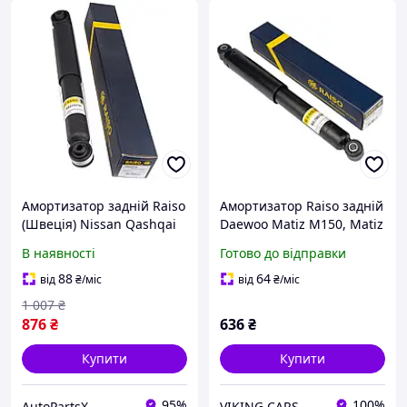
Амортизатор задній Raiso
Амортизатор Raiso задній
(Швеція) Nissan Qashqai
Daewoo Matiz M150, Matiz
(J10), Ніссан Кашкай 1 07-
Uz M100, M150; Chery QQ
В наявності
Готово до відправки
13
1988-- 343304
88
64
від
₴
/міс
від
₴
/міс
1 007
₴
876
₴
636
₴
Купити
Купити
95%
100%
AutoPartsX
VIKING CARS