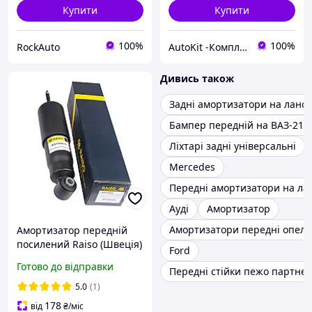
Купити
Купити
100%
100%
RockAuto
AutoKit -Комплекти підвиски
Дивись також
Задні амортизатори на ланос
Бампер передній на ВАЗ-210
Ліхтарі задні універсальні
Mercedes
Передні амортизатори на ла
Ауді
Амортизатор
Амортизатори передні опель 
Амортизатор передній
посилений Raiso (Швеція)
Ford
Volkswagen Transporter
Готово до відправки
Передні стійки пежо партне
T4/Транспотер Т4
#RS105819 UASESYK24
5.0
(1)
178
від
₴
/міс