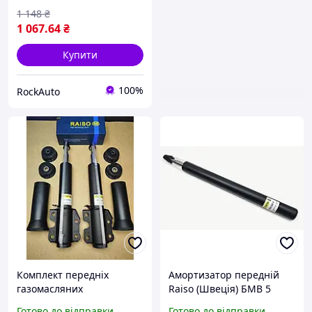
1 148
₴
1 067
.64
₴
Купити
100%
RockAuto
Комплект передніх
Амортизатор передній
газомасляних
Raiso (Швеція) БМВ 5
амортизаторів тм RAISO
Серії Е34 BMW 5-Series
Готово до відправки
Готово до відправки