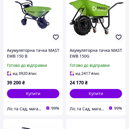
Акумуляторна тачка MAST
Акумуляторна тачка MAST
EWB 150 B
EWB 150G
Готово до відправки
Готово до відправки
3920
2417
від
₴
/міс
від
₴
/міс
39 200
₴
24 170
₴
Купити
Купити
99%
99%
Ліс та Сад, магазин інструментів та садової техніки
Ліс та Сад, магазин інструментів та садової техніки