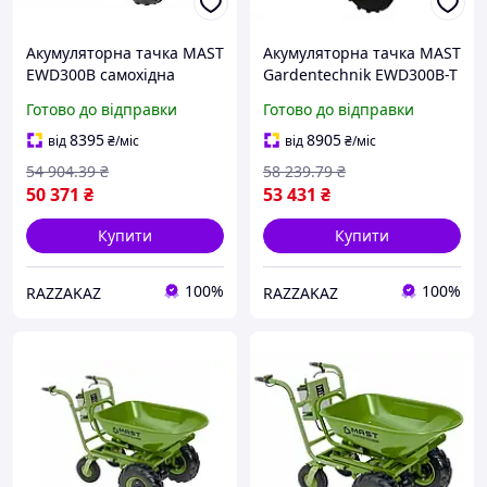
Акумуляторна тачка MAST
Акумуляторна тачка MAST
EWD300B самохідна
Gardentechnik EWD300B-T
вантажопідйомність 300
електрична вантажна для
Готово до відправки
Готово до відправки
кг об'єм 100 л для
будівництва перевезення
перевезення сипучих
вантажів 350 кг
8395
8905
від
₴
/міс
від
₴
/міс
матеріалів
54 904
.39
₴
58 239
.79
₴
50 371
₴
53 431
₴
Купити
Купити
100%
100%
RAZZAKAZ
RAZZAKAZ