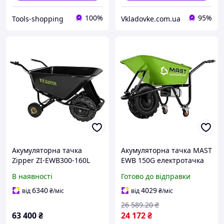
100%
95%
Tools-shopping
Vkladovke.com.ua
Акумуляторна тачка
Акумуляторна тачка MAST
Zipper ZI-EWB300-160L
EWB 150G електротачка
вантажопідйомність 150
В наявності
Готово до відправки
кг 75 л для перевезення
матеріалів
6340
4029
від
₴
/міс
від
₴
/міс
26 589
.20
₴
63 400
₴
24 172
₴