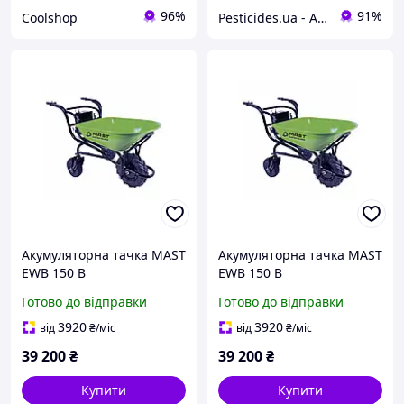
96%
91%
Coolshop
Pesticides.ua - Аграрна продукція і не тільки !!!
Акумуляторна тачка MAST
Акумуляторна тачка MAST
EWB 150 B
EWB 150 B
вантажопідйомність 260
Готово до відправки
Готово до відправки
кг 80 літрів
електропривод 280 В час
3920
3920
від
₴
/міс
від
₴
/міс
роботи 8 годин
39 200
₴
39 200
₴
Купити
Купити