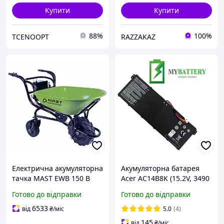
Купити
Купити
88%
100%
TCENOOPT
RAZZAKAZ
Електрична акумуляторна
Акумуляторна батарея
тачка MAST EWB 150 B
Acer AC14B8K (15.2V, 3490
для саду та будівництва,
mAh, Li-Ion) для
Готово до відправки
Готово до відправки
артикул 65-EWB150B
Chromebook 11 C730
Aspire ES1-111 Predator
6533
від
₴
/міс
5.0
(4)
Helios 300
145
від
₴
/міс