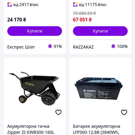
150 кг об'єм кузова 75 л
вантажів
2417
11175
від
₴
/міс
від
₴
/міс
вага 30 кг
73 085
.59
₴
24 170
₴
67 051
₴
Купити
Купити
91%
100%
Експрес Шоп
RAZZAKAZ
Акумуляторна тачка
Батарея акумуляторна
Zipper ZI-EWB300-160L
LFP300-12,8B (3840Wh,