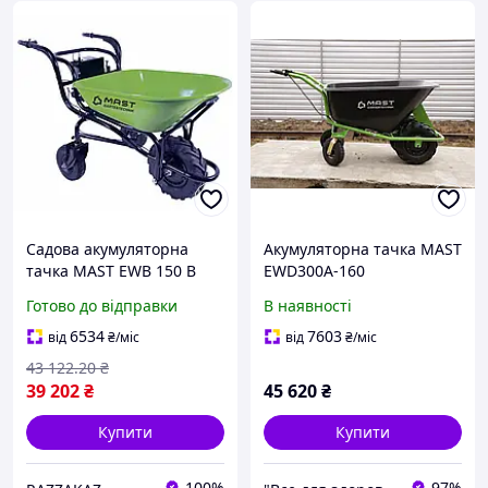
Садова акумуляторна
Акумуляторна тачка MAST
тачка MAST EWB 150 B
EWD300A-160
самохідна 80 літрів 260 кг
Готово до відправки
В наявності
вантажопідйомність для
переміщення сипучих
6534
7603
від
₴
/міс
від
₴
/міс
матеріалів
43 122
.20
₴
39 202
₴
45 620
₴
Купити
Купити
100%
97%