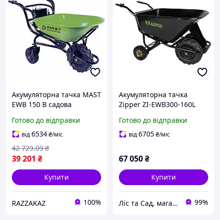
Акумуляторна тачка MAST
Акумуляторна тачка
EWB 150 B садова
Zipper ZI-EWB300-160L
самохідна 80 літрів 260 кг
Готово до відправки
Готово до відправки
вантажопідйомність для
перевезення сипучих
6534
6705
від
₴
/міс
від
₴
/міс
матеріалів
42 729
.09
₴
39 201
₴
67 050
₴
Купити
Купити
100%
99%
RAZZAKAZ
Ліс та Сад, магазин інструментів та садової техніки