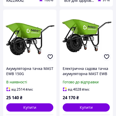
RAZZAKAZ
"Все для здоров'я" Інтернет-магазин
Акумуляторна тачка MAST
Електрична садова тачка
EWB 150G
акумуляторна MAST EWB
150G для будівництва та
В наявності
Готово до відправки
саду, модель 65-EWB150G
2514
4028
від
₴
/міс
від
₴
/міс
25 140
₴
24 170
₴
Купити
Купити