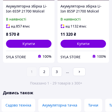
Акумуляторна збірка Li-
Акумуляторна збірка Li-
Ion 6S5P 21700 Molicel
Ion 8S5P 21700 Molicel
P50B (Китай) 25000 мАг
P50B (Китай) 25000 мАг
В наявності
В наявності
21,6В 300А
28,8В 300А
857
1132
від
₴
/міс
від
₴
/міс
8 570
₴
11 320
₴
Купити
Купити
100%
100%
SYLA STORE
SYLA STORE
1
2
3
...
Показано 1 - 29 товарів з 300+
Дивись також
Садово техніка
Акумуляторна тачка
Тачки
Т