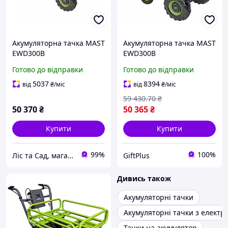
Акумуляторна тачка MAST
Акумуляторна тачка MAST
EWD300B
EWD300B
Готово до відправки
Готово до відправки
5037
8394
від
₴
/міс
від
₴
/міс
59 430
.70
₴
50 370
₴
50 365
₴
Купити
Купити
99%
100%
Ліс та Сад, магазин інструментів та садової техніки
GiftPlus
Дивись також
Акумуляторні тачки
Акумуляторні тачки з елект
Тачки на акумулятор