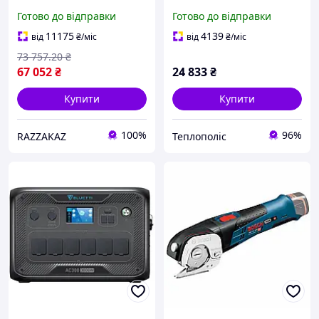
самохідна 300 кг 160 л для
BMS) ARUNA
Готово до відправки
Готово до відправки
транспортування
вантажів надійна
11175
4139
від
₴
/міс
від
₴
/міс
ефективна
73 757
.20
₴
67 052
₴
24 833
₴
Купити
Купити
100%
96%
RAZZAKAZ
Теплополіс