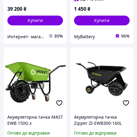
39 200
₴
1 450
₴
Купити
Купити
89%
96%
Интернет- магазин "AKB-OK"
MyBattery
Акумуляторна тачка MAST
Акумуляторна тачка
EWB 150G з
Zipper ZI-EWB300-160L
електродвигуном 280 Вт
самохідна 300 кг 160 л для
Готово до відправки
Готово до відправки
та вантажопідйомністю
транспортування