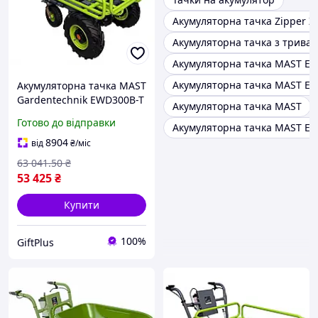
Акумуляторна тачка Zipper Z
Акумуляторна тачка з трива
Акумуляторна тачка MAST E
Акумуляторна тачка MAST E
Акумуляторна тачка MAST
Gardentechnik EWD300B-T
Акумуляторна тачка MAST
Готово до відправки
Акумуляторна тачка MAST E
8904
від
₴
/міс
63 041
.50
₴
53 425
₴
Купити
100%
GiftPlus