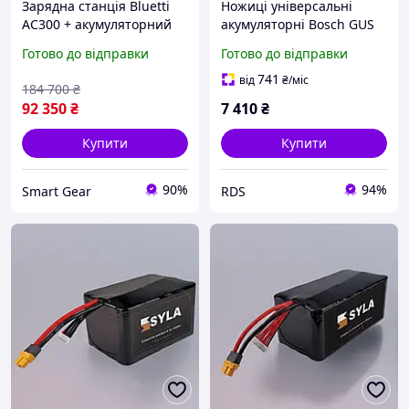
Зарядна станція Bluetti
Ножиці універсальні
AC300 + акумуляторний
акумуляторні Bosch GUS
модуль B500K, 3000W,
12V-300, без АКБ та ЗП
Готово до відправки
Готово до відправки
5120Wh, LiFePO4 ( 23168 )
(06019B2901)
DS
741
від
₴
/міс
184 700
₴
92 350
₴
7 410
₴
Купити
Купити
90%
94%
Smart Gear
RDS