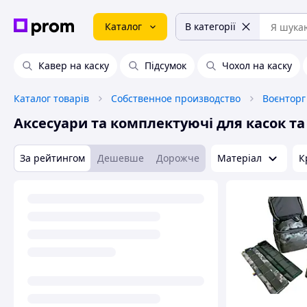
Каталог
В категорії
Кавер на каску
Підсумок
Чохол на каску
Каталог товарів
Собственное производство
Воєнторг
Аксесуари та комплектуючі для касок т
За рейтингом
Дешевше
Дорожче
Матеріал
К