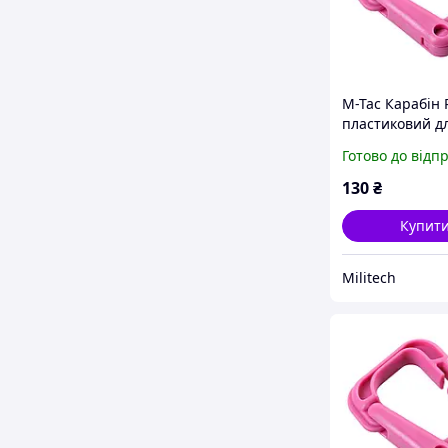
M-Tac Карабін
пластиковий д
військових
Готово до відп
130
₴
Купит
Militech