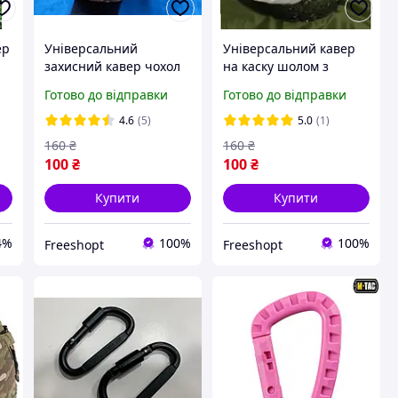
ер
Універсальний
Універсальний кавер
захисний кавер чохол
на каску шолом з
на шолом каску з
вухами клякса зима
Готово до відправки
Готово до відправки
вухами піксель ЗСУ ВСУ
білий зимовий чохол
універсальний розмір
4.6
(5)
5.0
(1)
камуфляжний
160
₴
160
₴
100
₴
100
₴
Купити
Купити
4%
100%
100%
Freeshopt
Freeshopt