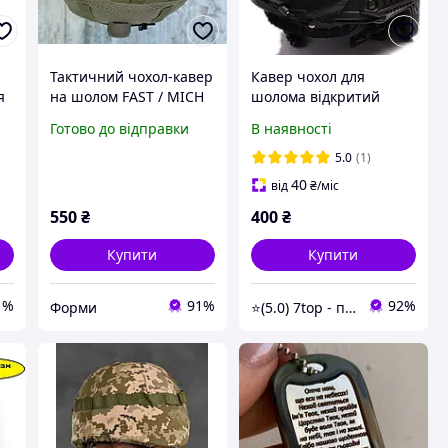
Тактичний чохол-кавер
Кавер чохол для
я
на шолом FAST / MICH
шолома відкритий
2000, колір Койот
безухий Fast
Готово до відправки
В наявності
маскуючий тактичний
армійський у різних
5.0
(1)
кольорах Чорний
40
від
₴
/міс
550
₴
400
₴
Купити
Купити
1%
91%
92%
Форми
⭐️(5.0) 7top - перевірені топові товари та обслуговування