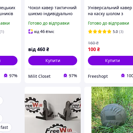
лецьких
Чохол кавер тактичний
Універсальний кавер
шників
шиємо індивідуально
на каску шолом з
 кольори
під вашрозмір
вухами піксель ЗСУ В
равки
Готово до відправки
Готово до відправки
мультикам чохол
камуфляжний
46
(1)
від
₴
/міс
5.0
(3)
160
₴
від
460
₴
100
₴
и
Купити
Купити
97%
97%
10
Milit Closet
Freeshopt
fast