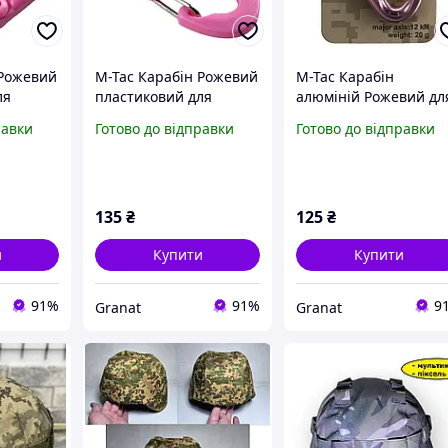
 Рожевий
M-Tac Карабін Рожевий
M-Tac Карабін
ля
пластиковий для
алюміній Рожевий дл
військових
військових
равки
Готово до відправки
Готово до відправки
135
₴
125
₴
и
Купити
Купити
91%
91%
9
Granat
Granat