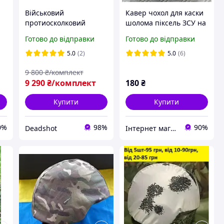
Військовий
Кавер чохол для каски
протиосколковий
шолома піксель ЗСУ на
СУ
захист для шиї 1 клас,
затягуванні
Готово до відправки
Готово до відправки
Горжет на плитоноску,
маскувальний чохол на
Тактичний захист шиї
шолом для військових
5.0
(2)
5.0
(6)
та плечей піксель
піксель
9 800
₴/комплект
9 290
₴/комплект
180
₴
Купити
Купити
0%
98%
90%
Deadshot
Інтернет магазин PaGo це товари від виробника, капці, військова амуніція, тапочки, товари для дому