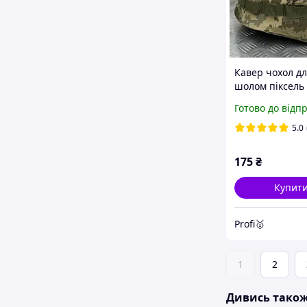
Кавер чохол дл
шолом піксель
затяжці маску
Готово до відп
чохол на шоло
5.0
175
₴
Купит
Profi🥇
1
2
Дивись тако