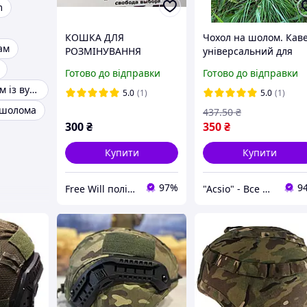
m
КОШКА ДЛЯ
Чохол на шолом. Кав
ам
РОЗМІНУВАННЯ
універсальний для
РОЗБІРНА, ЧЕРНІГІВ
шолома, хакі, олива
Готово до відправки
Готово до відправки
Кавер на шолом із вухами мультикам
5.0
(1)
5.0
(1)
 шолома
437
.50
₴
300
₴
350
₴
Купити
Купити
97%
9
Free Will поліуретанові сайлентблоки і втулки
"Acsio" - Все для активного життя в одному місці