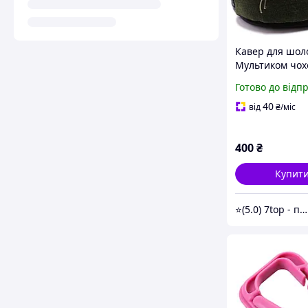
Кавер для шол
Мультиком чох
каску відкриті 
Готово до відп
40
від
₴
/міс
400
₴
Купит
⭐️(5.0) 7top - перевірені топові товари та обслуговування