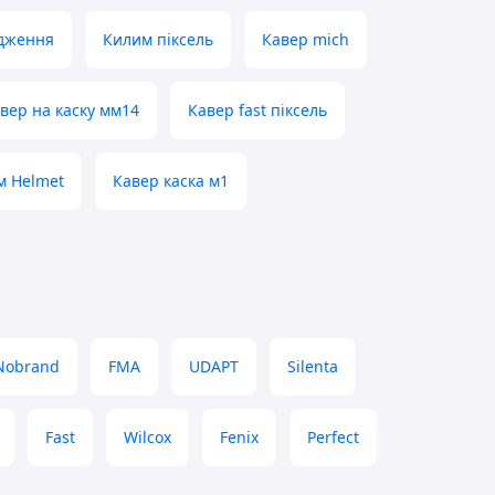
ядження
Килим піксель
Кавер mich
вер на каску мм14
Кавер fast піксель
м Helmet
Кавер каска м1
Nobrand
FMA
UDAPT
Silenta
Fast
Wilcox
Fenix
Perfect