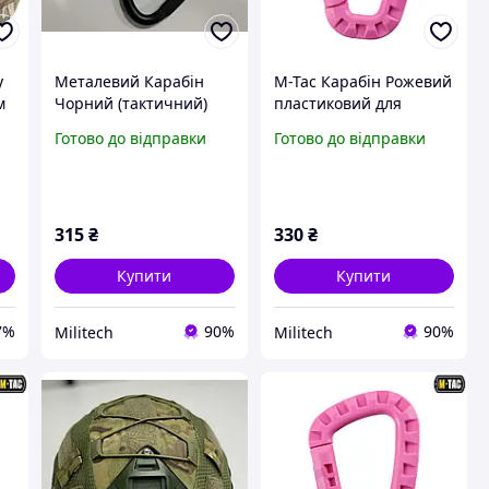
у
Металевий Карабін
M-Tac Карабін Рожевий
м
Чорний (тактичний)
пластиковий для
для військових
військових
Готово до відправки
Готово до відправки
315
₴
330
₴
Купити
Купити
7%
90%
90%
Militech
Militech