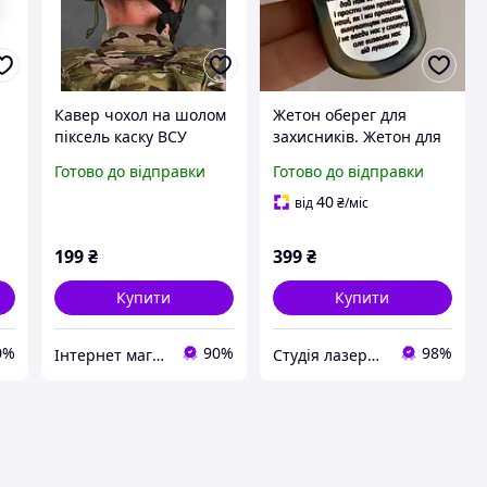
Кавер чохол на шолом
Жетон оберег для
у
піксель каску ВСУ
захисників. Жетон для
и
ЗСУ з іконою та/або
Готово до відправки
Готово до відправки
молитвою. Нержавіюча
сталь 2 мм! Оплата при
40
від
₴
/міс
отриманні Гарантія 10
років
199
₴
399
₴
Купити
Купити
0%
90%
98%
Інтернет магазин PaGo це товари від виробника, капці, військова амуніція, тапочки, товари для дому
Студія лазерного гравірування