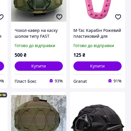
Чохол-кавер на каску
M-Tac Карабін Рожевий
я
шолом типу FAST
пластиковий для
мультикам Multicam
військових
Готово до відправки
Готово до відправки
захисний чохол
мальтикам Кавер на
500
₴
125
₴
шелом FAST
Купити
Купити
0%
93%
91%
Пласт Бокс
Granat