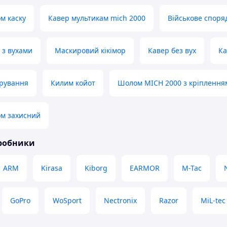
м каску
Кавер мультикам mich 2000
Військове спор
 з вухами
Маскировий кікімор
Кавер без вух
Ка
ірування
Килим койот
Шолом MICH 2000 з кріплення
ом захисний
иробники
ARM
Kirasa
Kiborg
EARMOR
M-Tac
GoPro
WoSport
Nectronix
Razor
MiL-tec