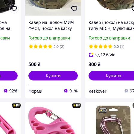
ома
Кавер на шолом МИЧ
Кавер (чохол) на каск
ол на
ФАСТ, чохол на каску
типу MICH, Мультика
вуха
MICH, чехол на FAST
L-XL
равки
Готово до відправки
Готово до відправки
мультікам
5.0
(2)
5.0
(1)
12
від
₴
/міс
500
₴
300
₴
и
Купити
Купити
92%
91%
9
Форми
Reskover