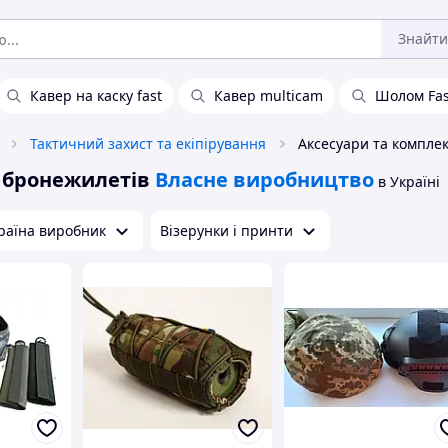
Знайти
Кавер на каску fast
Кавер multicam
Шолом Fas
Тактичний захист та екіпірування
а бронежилетів
Власне виробництво
в Україні
раїна виробник
Візерунки і принти