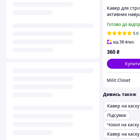
Кавер для стрі
активних наву
для дуги різні
Готово до відп
5.0
36
від
₴
/міс
360
₴
Купит
Milit Closet
Дивись також
Кавер на каску
Підсумок
Чохол на каску
Кавер на каску 