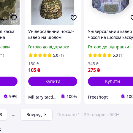
я каска
Універсальний чохол-
Універсальний кавер
 на
кавер на шолом
чохол на шолом каск
вальний
нацгвардії каску хижак
Mich TOR із закритим
равки
Готово до відправки
Готово до відправки
м
НГУ з вухами,
вухами з липучкою
камуфляжний,
Velcro та стропою
(1)
5.0
(1)
5.0
(1)
захисний
150
₴
345
₴
105
₴
275
₴
и
Купити
Купити
99%
100%
10
Military tactical
Freeshopt
3
...
Вперед
Показано 1 - 29 товарів з 500+
ж