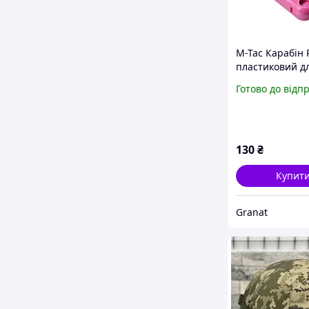
M-Tac Карабін
пластиковий д
військових
Готово до відп
130
₴
Купит
Granat