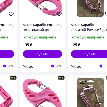
 Рожевий
M-Tac Карабін Рожевий
M-Tac Карабін
ля
пластиковий для
алюміній Рожевий дл
військових
військових
равки
Готово до відправки
Готово до відправки
135
₴
125
₴
и
Купити
Купити
90%
90%
9
Militech
Militech