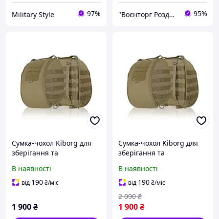
97%
95%
Military Style
"Воєнторг Роздріб/Опт": На варті вашої безпеки!
Сумка-чохол Kiborg для
Сумка-чохол Kiborg для
зберігання та
зберігання та
перенесення шолому
перенесення шолому
В наявності
В наявності
Койот {2318-piho}
190
190
від
₴
/міс
від
₴
/міс
2 090
₴
1 900
₴
1 900
₴