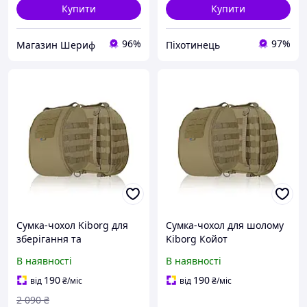
Купити
Купити
96%
97%
Магазин Шериф
Піхотинець
Сумка-чохол Kiborg для
Сумка-чохол для шолому
зберігання та
Kiborg Койот
перенесення шолому
В наявності
В наявності
Койот [n-2318]
190
190
від
₴
/міс
від
₴
/міс
2 090
₴