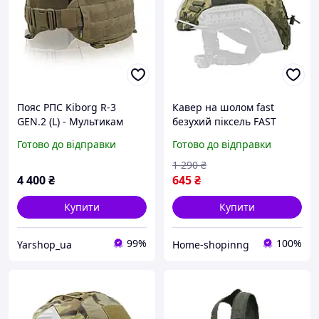
Пояс РПС Kiborg R-3
Кавер на шолом fast
GEN.2 (L) - Мультикам
безухий піксель FAST
Койот
Kiborg Чохол кавер на
Готово до відправки
Готово до відправки
шолом fast мм-14
маскувальний
1 290
₴
4 400
₴
645
₴
Купити
Купити
99%
100%
Yarshop_ua
Home-shopinng