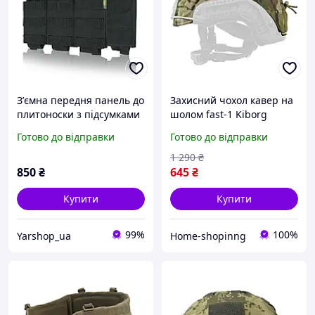
Зʼємна передня панель до
Захисний чохол кавер на
плитоноски з підсумками
шолом fast-1 Kiborg
під 3 магазини чорний
мультикам Кавер чохол
Готово до відправки
Готово до відправки
для каски шолома зсу
1 290
₴
850
₴
645
₴
Купити
Купити
99%
100%
Yarshop_ua
Home-shopinng