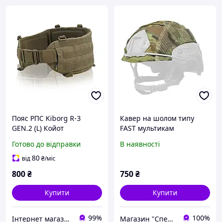
Пояс РПС Kiborg R-3
Кавер на шолом типу
GEN.2 (L) Койот
FAST мультикам
Готово до відправки
В наявності
80
від
₴
/міс
800
₴
750
₴
Купити
Купити
99%
100%
Інтернет магазин "Swertmag"
Магазин "Спецназ"