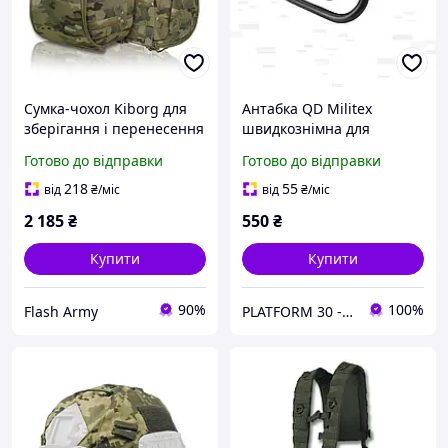
Сумка-чохол Kiborg для
Антабка QD Militex
зберігання і перенесення
швидкознімна для
шолома Койот
збройового ременя
Готово до відправки
Готово до відправки
218
55
від
₴
/міс
від
₴
/міс
2 185
₴
550
₴
Купити
Купити
90%
100%
Flash Army
PLATFORM 30 - Тактичні аксесуари та тюнінг нового покоління