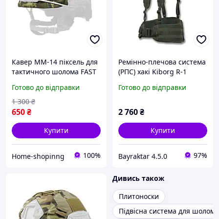
Кавер MM-14 піксель для
Ремінно-плечова система
тактичного шолома FAST
(РПС) хакі Kiborg R-1
Kiborg Кавер на шолом
GEN.2 (M)
Готово до відправки
Готово до відправки
fast мм-14
1 300
₴
650
₴
2 760
₴
Купити
Купити
100%
97%
Home-shopinng
Bayraktar 4.5.0
Дивись також
Плитоноски
Підвісна система для шолома