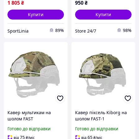
1 805
₴
950
₴
Купити
Купити
89%
98%
SportLinia
Store 24/7
Кавер мультикам на
Кавер піксель Kiborg на
шолом FAST
шолом FAST-1
Готово до відправки
Готово до відправки
75
65
від
₴
/міс
від
₴
/міс