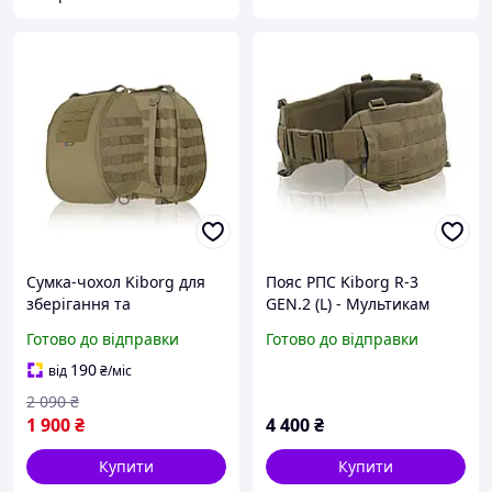
Сумка-чохол Kiborg для
Пояс РПС Kiborg R-3
зберігання та
GEN.2 (L) - Мультикам
перенесення шолому
Койот
Готово до відправки
Готово до відправки
Койот 1
190
від
₴
/міс
2 090
₴
1 900
₴
4 400
₴
Купити
Купити