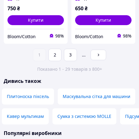
750
₴
650
₴
Купити
Купити
98%
98%
Bloom/Cotton
Bloom/Cotton
1
2
3
...
Показано 1 - 29 товарів з 800+
Дивись також
Плитоноска піксель
Маскувальна сітка для машини
Кавер мультикам
Сумка з системою MOLLE
Підсу
Популярні виробники