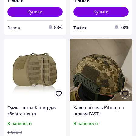
1 900
₴
1 900
₴
Купити
Купити
88%
88%
Desna
Tactico
Сумка-чохол Kiborg для
Кавер піксель Kiborg на
зберігання та
шолом FAST-1
перенесення шолому
В наявності
В наявності
1 900
₴