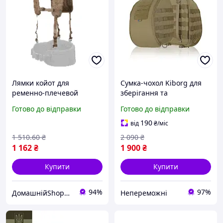
Лямки койот для
Сумка-чохол Kiborg для
ременно-плечевой
зберігання та
системы, для надежной
перенесення шолому
Готово до відправки
Готово до відправки
фиксации и удобства
Койот |neper-2318|
использования
190
від
₴
/міс
1 510
.60
₴
2 090
₴
1 162
₴
1 900
₴
Купити
Купити
94%
97%
ДомашнійShop🏡✨ - замовлення онлайн не виходячи з дому💕
Непереможні