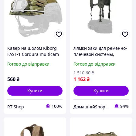
Кавер на шолом Kiborg
Лямки хаки для ременно-
FAST-1 Cordura multicam
плечевой системы,
7024
надежная поддержка и
Готово до відправки
Готово до відправки
комфорт при ношении
1 510
.60
₴
560
₴
1 162
₴
Купити
Купити
100%
94%
RT Shop
ДомашнійShop🏡✨ - замовлення онлайн не виходячи з дому💕