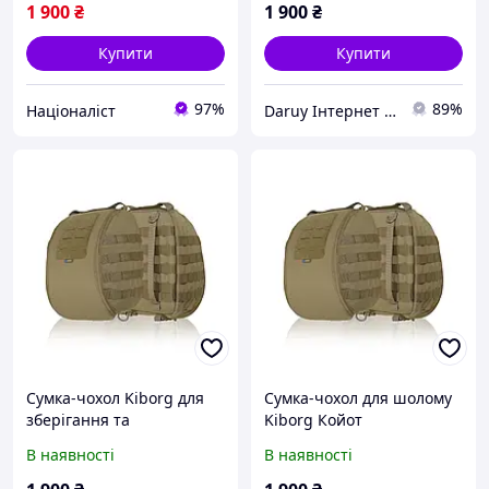
1 900
₴
1 900
₴
Купити
Купити
97%
89%
Націоналіст
Daruy Інтернет Магазин "Туристичне спорядження"
Сумка-чохол Kiborg для
Сумка-чохол для шолому
зберігання та
Kiborg Койот
перенесення шолому
В наявності
В наявності