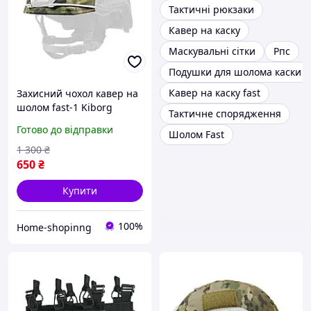
Тактичні рюкзаки
Кавер на каску
Маскувальні сітки
Рпс
Подушки для шолома каски
Кавер на каску fast
Захисний чохол кавер на
шолом fast-1 Kiborg
Тактичне спорядження
мультикам Кавер чохол
Готово до відправки
Шолом Fast
для каски шолома
1 300
₴
650
₴
Купити
100%
Home-shopinng