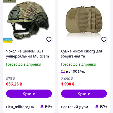
Чохол на шолом FAST
Сумка-чохол Kiborg для
універсальний Multicam
зберігання та
кавер Cordura 1000D з
перенесення шолому
Готово до відправки
Готово до відправки
сіткою та велкро
Койот (2318-vart)
190
від
₴
/міс
875
₴
2 090
₴
656
.25
₴
1 900
₴
Купити
Купити
94%
97%
First_military_UA
Вартовий (туризм, полювання та кемпінг)