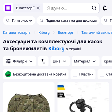
В категорії
Плитоноски
Підвісна система для шолома
Т
Каталог товарів
Kiborg
Воєнторг
Тактичний захист
Аксесуари та комплектуючі для касок
та бронежилетів
Kiborg
в Україні
Фільтри
Ціна
Матеріал
Краї
Безкоштовна доставка Rozetka
Пластик
Ст