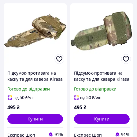
Підсумок-противага на
Підсумок-противага на
каску та для кавера Kirasa
каску та для кавера Kirasa
піксель (Арт.KI611) 1000d
мультикам (Арт.KI610)
Готово до відправки
Готово до відправки
водостійкий розмір 8.5 см
1000d розмір 8.5 см x 11
x 11 см x 3 см
см x 3 см
50
50
від
₴
/міс
від
₴
/міс
495
₴
495
₴
Купити
Купити
91%
91%
Експрес Шоп
Експрес Шоп