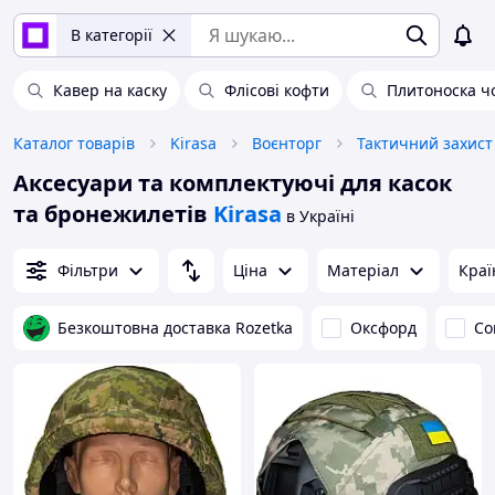
В категорії
Кавер на каску
Флісові кофти
Плитоноска ч
Каталог товарів
Kirasa
Воєнторг
Тактичний захист
Аксесуари та комплектуючі для касок
та бронежилетів
Kirasa
в Україні
Фільтри
Ціна
Матеріал
Краї
Безкоштовна доставка Rozetka
Оксфорд
Co