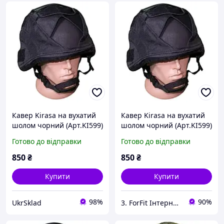
Кавер Kirasa на вухатий
Кавер Kirasa на вухатий
шолом чорний (Арт.KI599)
шолом чорний (Арт.KI599)
зручне кріплення та
Готово до відправки
Готово до відправки
стропи забеспечують
максимальне прилягання
850
₴
850
₴
до шолому.
Купити
Купити
98%
90%
UkrSklad
3. ForFit Інтернет-магазин спортивних товарів