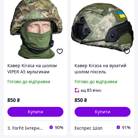
Кавер Kirasa на шолом
Кавер Kirasa на вухатий
VIPER A5 мультикам
шолом піксель
(Арт.KI607)зручне
(Арт.KI600). Матеріал -
Готово до відправки
Готово до відправки
кріплення та стропи
Cordura 1000d колір -
забеспечують
піксель розмір - L
85
від
₴
/міс
максимальне прилягання
850
₴
850
₴
до шолому.
Купити
Купити
90%
91%
3. ForFit Інтернет-магазин спортивних товарів
Експрес Шоп