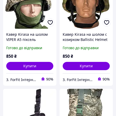
Кавер Kirasa на шолом
Кавер Kirasa на шолом с
VIPER A5 піксель
козирком Ballistic Helmet
(Арт.KI608) зручне
KC-HM001 піксель
Готово до відправки
Готово до відправки
кріплення та стропи
(Арт.KI604) зручне
забеспечують
кріплення та стропи
850
₴
850
₴
максимальне прилягання
до шолому.
Купити
Купити
90%
90%
3. ForFit Інтернет-магазин спортивних товарів
3. ForFit Інтернет-магазин спортивних товарів