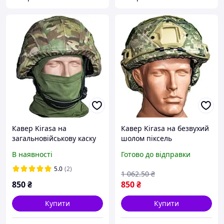
Кавер Kirasa на
Кавер Kirasa на безвухий
загальновійськову каску
шолом піксель
мультикам (Арт.KI613)
(Арт.KI602), матеріал -
В наявності
Готово до відправки
Cordura 1000d, розмір - S-
M
5.0
(2)
1 062
.50
₴
850
₴
850
₴
Купити
Купити