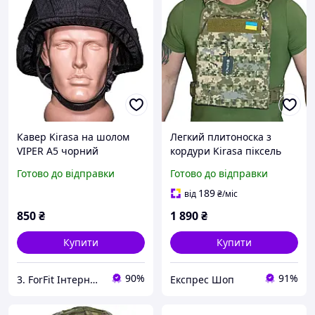
Кавер Kirasa на шолом
Легкий плитоноска з
VIPER A5 чорний
кордури Kirasa піксель
(Арт.KI606) зручне
Арт.KI1013 з кріпленням
Готово до відправки
Готово до відправки
кріплення та стропи
MOLLE універсальний
забеспечують
розмір для захисту
189
від
₴
/міс
максимальне прилягання
життєво важливих органі
850
₴
1 890
₴
до шолому.
Купити
Купити
90%
91%
3. ForFit Інтернет-магазин спортивних товарів
Експрес Шоп