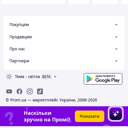
Покупцям
Продавцям
Про нас
Партнери
Тема
-
світла
BETA
© Prom.ua — маркетплейс України, 2008-2026
Наскільки
Розказати
зручно на Промі?