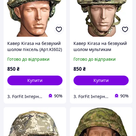
Кавер Kirasa на безвухий
Кавер Kirasa на безвухий
шолом піксель (Арт.KI602)
шолом мультикам
зручне кріплення та
(Арт.KI603) зручне
Готово до відправки
Готово до відправки
стропи забеспечують
кріплення та стропи
максимальне прилягання
забеспечують
850
₴
850
₴
до шолому.
максимальне прилягання
до шолому.
Купити
Купити
90%
90%
3. ForFit Інтернет-магазин спортивних товарів
3. ForFit Інтернет-магазин спортивних товарів