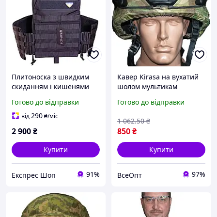
Плитоноска з швидким
Кавер Kirasa на вухатий
скиданням і кишенями
шолом мультикам
кордура Kirasa чорна
(Арт.KI601), матеріал -
Готово до відправки
Готово до відправки
Арт.KI1052 для захисту
Cordura 1000d, розмір - S-
система MOLLE
M
290
від
₴
/міс
1 062
.50
₴
універсальний розмір
2 900
₴
850
₴
кордура
Купити
Купити
91%
97%
Експрес Шоп
ВсеОпт