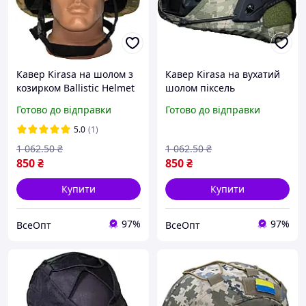
Кавер Kirasa на шолом з
Кавер Kirasa на вухатий
козирком Ballistic Helmet
шолом піксель
KC-HM001 піксель
(Арт.KI600), матеріал -
Готово до відправки
Готово до відправки
(Арт.KI604) Cordura 1000d,
Cordura 1000d, розмір - L
S-M
5.0
(1)
1 062
.50
₴
1 062
.50
₴
850
₴
850
₴
Купити
Купити
97%
97%
ВсеОпт
ВсеОпт