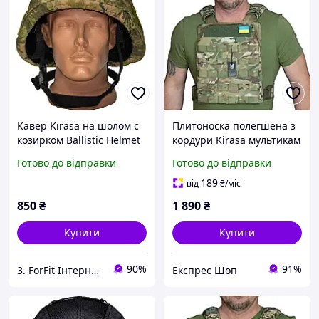
Кавер Kirasa на шолом с
Плитоноска полегшена з
козирком Ballistic Helmet
кордури Kirasa мультикам
KC-HM001мультикам
Арт. KI1012 для захисту
Готово до відправки
Готово до відправки
(Арт.KI605) зручне
життєво важливих
кріплення та стропи
органів з системою
189
від
₴
/міс
MOLLE
850
₴
1 890
₴
Купити
Купити
90%
91%
3. ForFit Інтернет-магазин спортивних товарів
Експрес Шоп