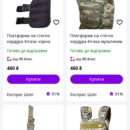
Платформа на стегно
Платформа на стегно
кордура Kirasa чорна
кордура Kirasa мультикам
Арт.KI286 тактична
Арт.KI285 тактична Molle
Готово до відправки
Готово до відправки
система Molle 15х20 см
регульовані ремені 15х20
регульовані ремені для
см 1000D Cordura висока
46
46
від
₴
/міс
від
₴
/міс
правої/лівої ноги Cordu
міцність
460
₴
460
₴
Купити
Купити
91%
91%
Експрес Шоп
Експрес Шоп