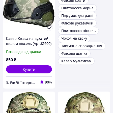
Флісові кофти
Плитоноска чорна
Підсумок для рації
Флісові рукавички
Плитоноска піксель
Чохол на каску
Кавер Kirasa на вухатий
шолом піксель (Арт.KI600)
Тактичне спорядження
зручне кріплення та
Готово до відправки
Флісова шапка
стропи забеспечують
максимальне прилягання
850
₴
Кавер мультикам
до шолому.
Купити
90%
3. ForFit Інтернет-магазин спортивних товарів