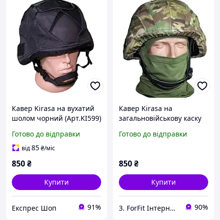
Кавер Kirasa на вухатий
Кавер Kirasa на
шолом чорний (Арт.KI599)
загальновійськову каску
матеріал Cordura 1000d
мультикам (Арт.KI613)
Готово до відправки
Готово до відправки
розмір L для тактичного
зручне кріплення та
маскування
стропи забеспечують
85
від
₴
/міс
максимальне прилягання
850
₴
850
₴
Купити
Купити
91%
90%
Експрес Шоп
3. ForFit Інтернет-магазин спортивних товарів