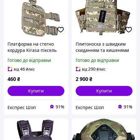
Платформа на стегно
Плитоноска з швидким
кордура Kirasa піксель
скиданням та кишенями
Арт.KI284 - тактична
кордура Kirasa піксель
Готово до відправки
Готово до відправки
платформа на стегно з
Арт.KI1051 для військових
системою Molle
універсальна з системою
46
290
від
₴
/міс
від
₴
/міс
регульовані ремені
MOLLE 1000D
460
₴
2 900
₴
Купити
Купити
91%
91%
Експрес Шоп
Експрес Шоп