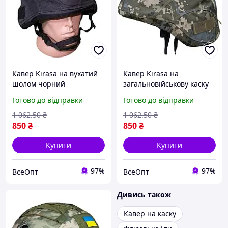
Кавер Kirasa на вухатий
Кавер Kirasa на
шолом чорний
загальновійськову каску
(Арт.KI599), матеріал
піксель (Арт.KI612),
Готово до відправки
Готово до відправки
Cordura 1000d, розмір L
матеріал: Cordura 1000d,
розмір: L-XL
1 062
.50
₴
1 062
.50
₴
850
₴
850
₴
Купити
Купити
97%
97%
ВсеОпт
ВсеОпт
Дивись також
Кавер на каску