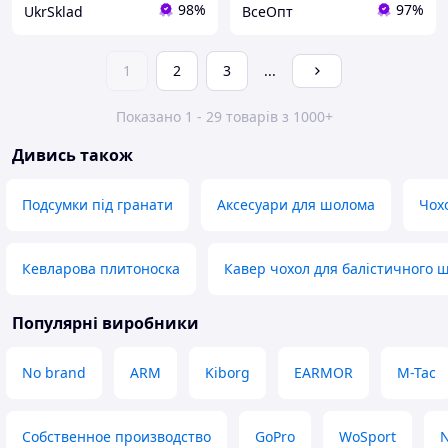
98%
97%
UkrSklad
ВсеОпт
1
2
3
...
Показано 1 - 29 товарів з 1000+
Дивись також
Подсумки під гранати
Аксесуари для шолома
Чох
Кевларова плитоноска
Кавер чохол для балістичного 
Популярні виробники
No brand
ARM
Kiborg
EARMOR
M-Tac
Собственное производство
GoPro
WoSport
N