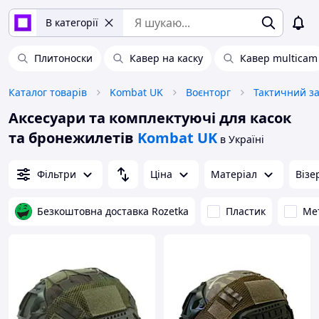
В категорії
Плитоноски
Кавер на каску
Кавер multicam
Каталог товарів
Kombat UK
Воєнторг
Тактичний за
Аксесуари та комплектуючі для касок
та бронежилетів
Kombat UK
в Україні
Фільтри
Ціна
Матеріал
Візе
Безкоштовна доставка Rozetka
Пластик
Ме