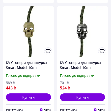
KV Стопери для шнурка
KV Стопери для шнурка
Smart Model 10шт
Smart Model 10шт
KOMBAT UK койот для
KOMBAT UK сріблясті для
Готово до відправки
Готово до відправки
одягу та спорядження
спорядження та одягу
фіксатори для мотузок
фіксатори для моту 99/KVI
589
₴
701
₴
99/KVI
443
₴
524
₴
Купити
Купити
98%
98%
КВІТОЧКА
КВІТОЧКА