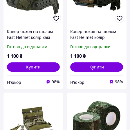
Кавер чохол на шолом
Кавер чохол на шолом
Fast Helmet колір хакі
Fast Helmet колір
камуфляж
мультикам
Готово до відправки
Готово до відправки
Великобританія KOMBAT
Великобританія KOMBAT
UK
UK
1 100
₴
1 100
₴
Купити
Купити
98%
98%
Н'юкор
Н'юкор