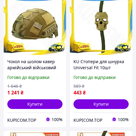
Чохол на шолом кавер
KU Стопери для шнурка
армійський військовий
Universal Fit 10шт
тактичний захист на
KOMBAT UK койот для
Готово до відправки
Готово до відправки
шолом KOMBAT UK kb-
одягу та спорядження
tfhc-coy койот TR-44
фіксатори для мотузо
1 646
₴
589
₴
Uni2L_K
1 241
₴
443
₴
Купити
Купити
100%
100%
KUPICOM.TOP
KUPICOM.TOP