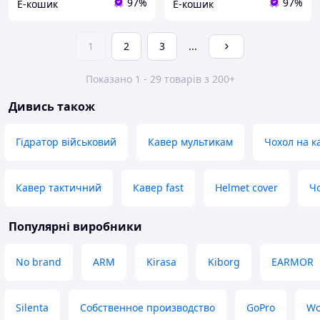
97%
97%
Е-кошик
Е-кошик
1
2
3
...
Показано 1 - 29 товарів з 200+
Дивись також
Гідратор військовий
Кавер мультикам
Чохол на к
Кавер тактичний
Кавер fast
Helmet cover
Чо
Популярні виробники
No brand
ARM
Kirasa
Kiborg
EARMOR
Silenta
Собственное производство
GoPro
Wo