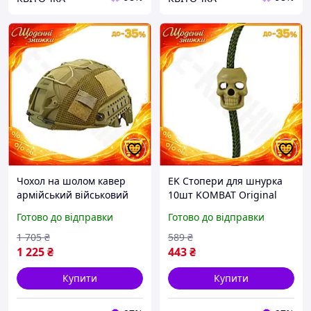
Чохол на шолом кавер
EK Стопери для шнурка
армійський військовий
10шт KOMBAT Original
тактичний захист на
Design UK койот для одягу
Готово до відправки
Готово до відправки
шолом KOMBAT UK kb-
та спорядження
tfhc-coy койот EK-77
фіксатори для моту
1 705
₴
589
₴
HFX17_E
1 225
₴
443
₴
Купити
Купити