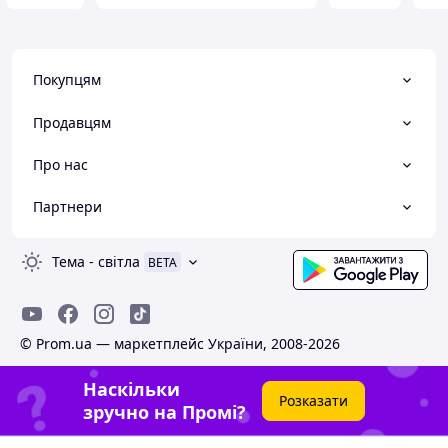
Покупцям
Продавцям
Про нас
Партнери
Тема
-
світла
BETA
© Prom.ua — маркетплейс України, 2008-2026
Наскільки
Розказати
зручно на Промі?