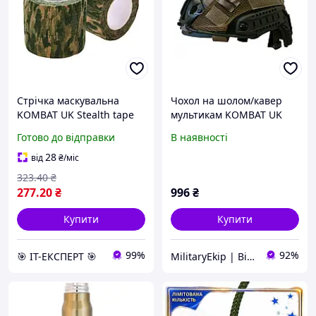
Стрічка маскувальна
Чохол на шолом/кавер
KOMBAT UK Stealth tape
мультикам KOMBAT UK
(kb-st-mtp)
Tactical Fast Helmet COVER
Готово до відправки
В наявності
28
від
₴
/міс
323
.40
₴
277
.20
₴
996
₴
Купити
Купити
99%
92%
🎯 ІТ-ЕКСПЕРТ 🎯
MilitaryEkip | Військове спорядження