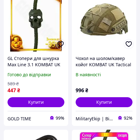
GL Стопери для шнурка
Чохол на шолом/кавер
Max Line 3.1 KOMBAT UK
койот KOMBAT UK Tactical
10шт оливкові для одягу
Fast Helmet COVER
Готово до відправки
В наявності
та спорядження
фіксатори для моту
589
₴
LO31\PR
447
₴
996
₴
Купити
Купити
99%
92%
GOLD TIME
MilitaryEkip | Військове спорядження