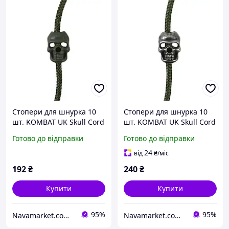
Стопери для шнурка 10
Стопери для шнурка 10
шт. KOMBAT UK Skull Cord
шт. KOMBAT UK Skull Cord
Stoppers
Stoppers
Готово до відправки
Готово до відправки
24
від
₴
/міс
192
₴
240
₴
Купити
Купити
95%
95%
Navamarket.com.ua © Туристичне та спортивне спорядження
Navamarket.com.ua © Туристичне та спортивне спорядження