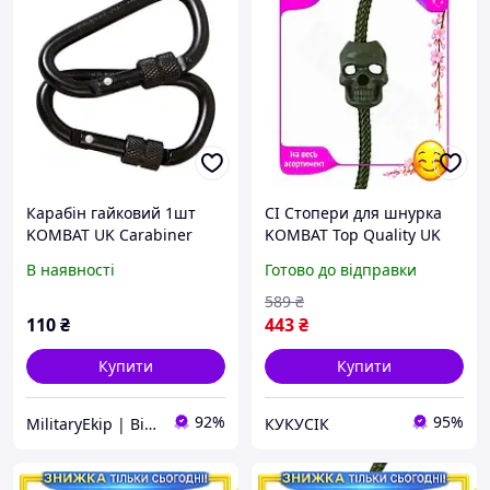
Карабін гайковий 1шт
CI Стопери для шнурка
KOMBAT UK Carabiner
KOMBAT Top Quality UK
Locking
10шт оливкові для одягу
В наявності
Готово до відправки
та спорядження
фіксатори для мотуз CI2-
589
₴
888
110
₴
443
₴
Купити
Купити
92%
95%
MilitaryEkip | Військове спорядження
КУКУСІК