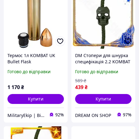
Термос 1л KOMBAT UK
DM Стопери для шнурка
Bullet Flask
специфікація 2.2 KOMBAT
UK 10шт оливкові для
Готово до відправки
Готово до відправки
одягу та спорядження
фіксатори для SPE|LZ
589
₴
1 170
₴
439
₴
Купити
Купити
92%
97%
MilitaryEkip | Військове спорядження
DREAM ON SHOP