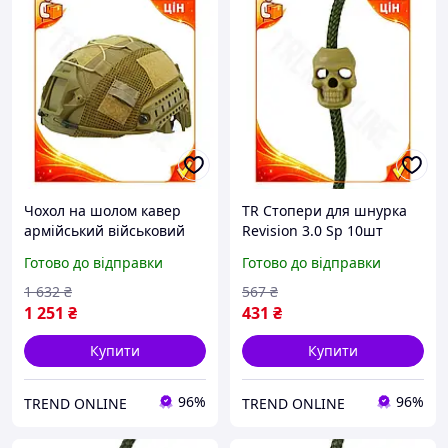
Чохол на шолом кавер
TR Стопери для шнурка
армійський військовий
Revision 3.0 Sp 10шт
тактичний захист на
KOMBAT UK койот для
Готово до відправки
Готово до відправки
шолом KOMBAT UK kb-
одягу та спорядження
tfhc-coy койот TR-44
фіксатори для моту SpeR-
1 632
₴
567
₴
4N
1 251
₴
431
₴
Купити
Купити
96%
96%
TREND ONLINE
TREND ONLINE