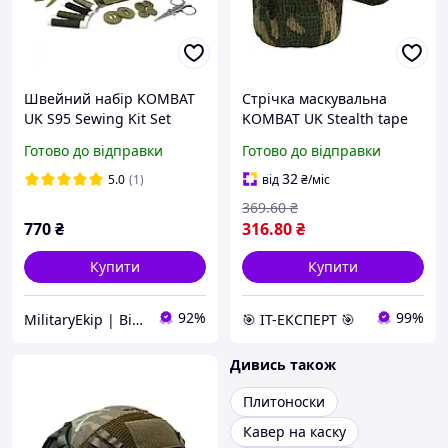
Швейний набір KOMBAT
Стрічка маскувальна
UK S95 Sewing Kit Set
KOMBAT UK Stealth tape
(kb-st-camo)
Готово до відправки
Готово до відправки
32
5.0
(1)
від
₴
/міс
369
.60
₴
770
₴
316
.80
₴
Купити
Купити
92%
99%
MilitaryEkip | Військове спорядження
🎯 ІТ-ЕКСПЕРТ 🎯
Дивись також
Плитоноски
Кавер на каску