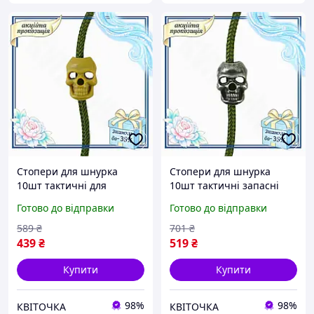
Стопери для шнурка
Стопери для шнурка
10шт тактичні для
10шт тактичні запасні
спорядження і одягу
частини для одягу та
Готово до відправки
Готово до відправки
надійні та стильні
спорядження з функцією
аксесуари KVI_12
лічильника KVI_12
589
₴
701
₴
439
₴
519
₴
Купити
Купити
98%
98%
КВІТОЧКА
КВІТОЧКА