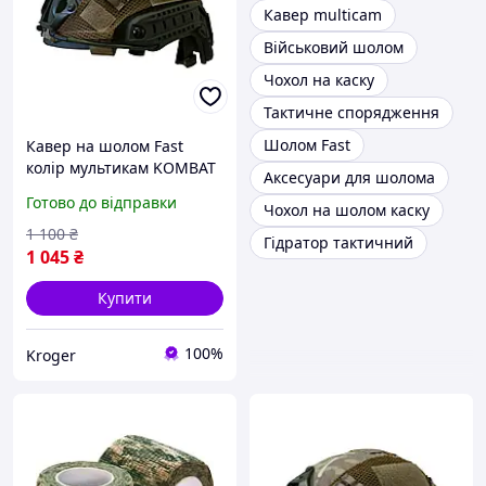
Кавер multicam
Військовий шолом
Чохол на каску
Тактичне спорядження
Шолом Fast
Кавер на шолом Fast
колір мультикам KOMBAT
Аксесуари для шолома
UK Кавер на каску Чохол
Готово до відправки
Чохол на шолом каску
на шолом каску
1 100
₴
Гідратор тактичний
1 045
₴
Купити
100%
Kroger