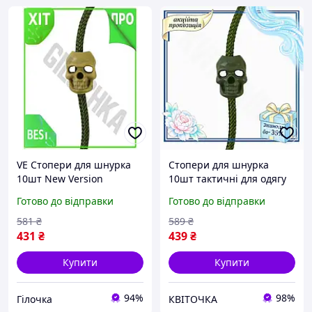
VE Стопери для шнурка
Стопери для шнурка
10шт New Version
10шт тактичні для одягу
KOMBAT UK койот для
та спорядження з
Готово до відправки
Готово до відправки
одягу та спорядження
функцією лічильника
фіксатори для мотузок
KVI_12
581
₴
589
₴
N6W_VER
431
₴
439
₴
Купити
Купити
94%
98%
Гілочка
КВІТОЧКА