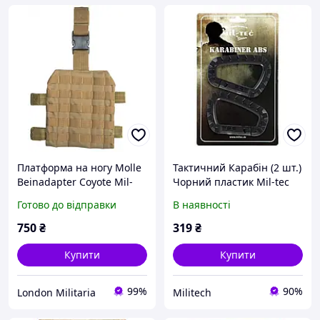
Платформа на ногу Molle
Тактичний Карабін (2 шт.)
Beinadapter Coyote Mil-
Чорний пластик Mil-tec
Tec Німеччина
для військових
Готово до відправки
В наявності
750
₴
319
₴
Купити
Купити
99%
90%
London Militaria
Militech