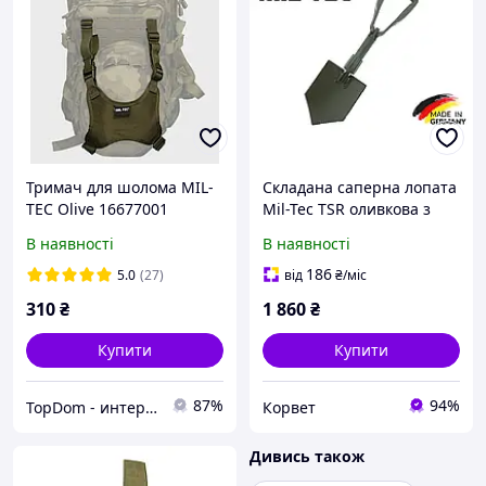
Тримач для шолома MIL-
Складана саперна лопата
TEC Olive 16677001
Mil-Tec TSR оливкова з
чохлом
В наявності
В наявності
186
5.0
(27)
від
₴
/міс
310
₴
1 860
₴
Купити
Купити
87%
94%
TopDom - интернет магазин топовых товаров для дома и офиса
Корвет
Дивись також