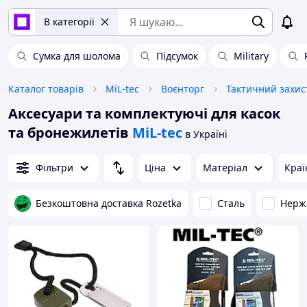
В категорії
Сумка для шолома
Підсумок
Military
Каталог товарів
MiL-tec
Воєнторг
Тактичний захист
Аксесуари та комплектуючі для касок
та бронежилетів
MiL-tec
в Україні
Фільтри
Ціна
Матеріал
Краї
Безкоштовна доставка Rozetka
Сталь
Нерж