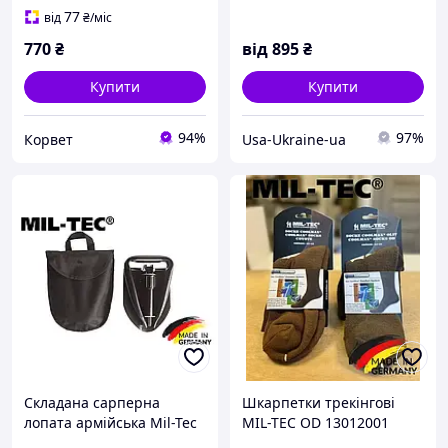
77
від
₴
/міс
770
₴
від
895
₴
Купити
Купити
94%
97%
Корвет
Usa-Ukraine-ua
Складана сарперна
Шкарпетки трекінгові
лопата армійська Mil-Tec
MIL-TEC OD 13012001
black 15522000