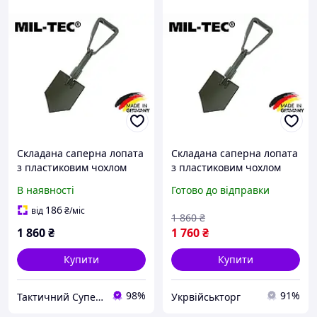
Складана саперна лопата
Складана саперна лопата
з пластиковим чохлом
з пластиковим чохлом
mil-tec tsr olive 15520100
mil-tec tsr olive 15520100
В наявності
Готово до відправки
186
від
₴
/міс
1 860
₴
1 860
₴
1 760
₴
Купити
Купити
98%
91%
Тактичний Супермаркет
Укрвійськторг