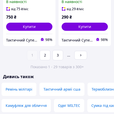
В наявності
В наявності
75
29
від
₴
/міс
від
₴
/міс
750
₴
290
₴
Купити
Купити
98%
98%
Тактичний Супермаркет
Тактичний Супермаркет
1
2
3
...
Показано 1 - 29 товарів з 300+
Дивись також
Ремінь мілітарі
Тактичний армії сша
Термобілизн
Камуфляж для обличчя
Одяг MILTEC
Сумка під ка