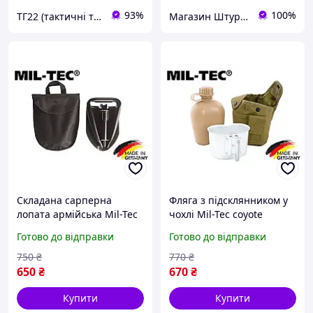
93%
100%
ТГ22 (тактичні товари)
Магазин Штурман
Складана сарперна
Фляга з підсклянником у
лопата армійська Mil-Tec
чохлі Mil-Tec coyote
black 15522000
14506005
Готово до відправки
Готово до відправки
750
₴
770
₴
650
₴
670
₴
Купити
Купити