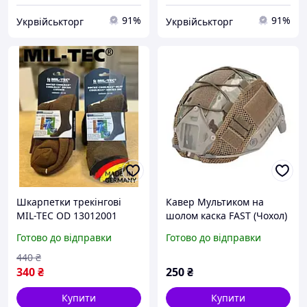
91%
91%
Укрвійськторг
Укрвійськторг
Шкарпетки трекінгові
Кавер Мультиком на
MIL-TEC OD 13012001
шолом каска FAST (Чохол)
на Шолом/Каску FAST
Готово до відправки
Готово до відправки
Кавер Мультиком /
Multicam Нашоломний
440
₴
фаст
340
₴
250
₴
Купити
Купити