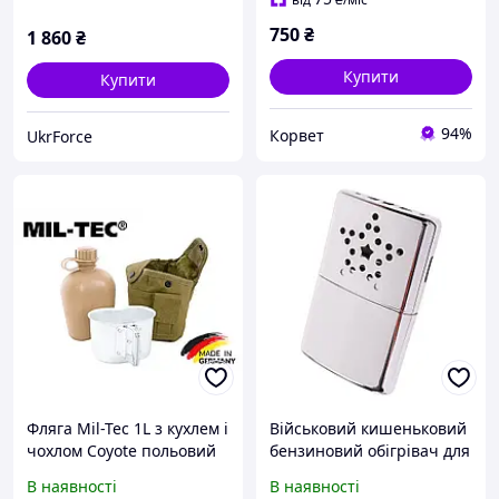
750
₴
1 860
₴
Купити
Купити
94%
Корвет
UkrForce
Фляга Mil-Tec 1L з кухлем і
Військовий кишеньковий
чохлом Coyote польовий
бензиновий обігрівач для
комплект для води
рук Mil-Tec Standard -
В наявності
В наявності
Silver