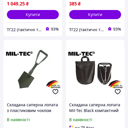
1 049
.25
₴
385
₴
Купити
Купити
93%
93%
ТГ22 (тактичні товари)
ТГ22 (тактичні товари)
Складана саперна лопата
Складана саперна лопата
з пластиковим чохлом
Mil-Tec Black компактний
mil-tec tsr olive 15520100
інструмент 3 в 1
В наявності
В наявності
75
від
₴
/міс