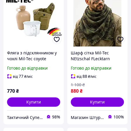
Фляга з підсклянником у
Шарф сітка Mil-Tec
чохлі Mil-Tec coyote
NEtzschal FLecktarn
14506005
флектарн Німеччина
Готово до відправки
Готово до відправки
77
88
від
₴
/міс
від
₴
/міс
1 100
₴
770
₴
880
₴
Купити
Купити
98%
100%
Тактичний Супермаркет
Магазин Штурман