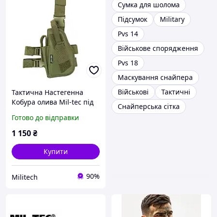
Сумка для шолома
Підсумок
Military
Pvs 14
Військове спорядження
Pvs 18
Маскування снайпера
Військові
Тактичні
Тактична Настегенна
Кобура олива Mil-tec під
Снайперська сітка
ПМ, ВІЙ, ПМР, Глок, Форт
Готово до відправки
для військових
1 150
₴
Купити
90%
Militech