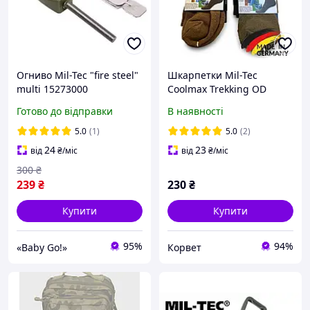
Огниво Mil-Tec "fire steel"
Шкарпетки Mil-Tec
multi 15273000
Coolmax Trekking OD
(дихаючі, всесезонні)
Готово до відправки
В наявності
5.0
(1)
5.0
(2)
24
23
від
₴
/міс
від
₴
/міс
300
₴
239
₴
230
₴
Купити
Купити
95%
94%
«Baby Go!»
Корвет