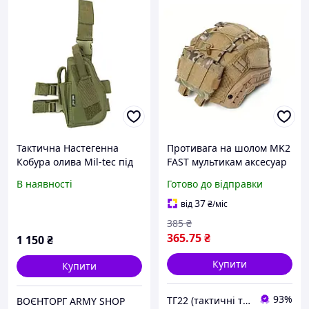
Тактична Настегенна
Противага на шолом MK2
Кобура олива Mil-tec під
FAST мультикам аксесуар
ПМ, ВІЙ, ПМР, Глок, Форт
для батарей і
В наявності
Готово до відправки
для військових
балансування ПНВ
37
від
₴
/міс
385
₴
365
.75
₴
1 150
₴
Купити
Купити
93%
ТГ22 (тактичні товари)
ВОЄНТОРГ ARMY SHOP