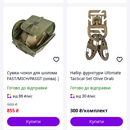
Сумка-чохол для шолома
Набір фурнітури Ultimate
FAST/MICH/PASGT (оліва) |
Tactical Set Olive Drab
Тактичний чохол TOR для
MIL-TEC Німеччина 6
Готово до відправки
Готово до відправки
зберігання і
елементів MOLLE
транспортування каски
86
30
від
₴
/міс
від
₴
/міс
900
₴
855
₴
300
₴/комплект
Купити
Купити