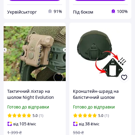
91%
100%
Укрвійськторг
Під боком
Тактичний ліхтар на
Кронштейн-шрауд на
шолом Night Evolution
балістичний шолом
Gen 2 біле/червоне
кріплення для ПНВ,
Готово до відправки
Готово до відправки
світло, IFF, кріплення,
оптики, ліхтарів і камер,
колір койот
алюмінієвий ОЛІВА
5.0
(1)
5.0
(1)
105
38
від
₴
/міс
від
₴
/міс
1 399
₴
550
₴