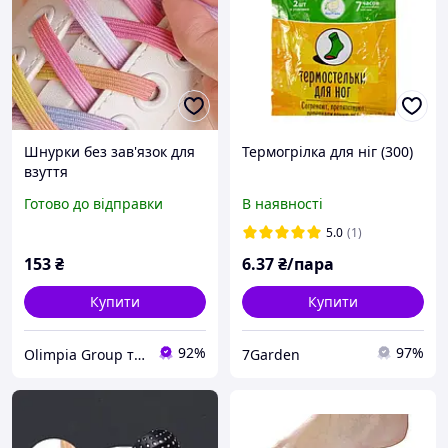
Шнурки без зав'язок для
Термогрілка для ніг (300)
взуття
Готово до відправки
В наявності
5.0
(1)
153
₴
6
.37
₴/пара
Купити
Купити
92%
97%
Olimpia Group товари для побуту та сувеніри
7Garden