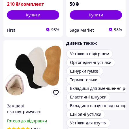
210
₴/комплект
50
₴
Купити
Купити
93%
98%
First
Saga Market
Дивись також
Устілки з підігрівом
Ортопедичні устілки
Шнурки гумові
Термостельки
Вкладиші для зменшення роз
Еластичні шнурки
Вкладиші в взуття від натир
Замшеві
п'яткоутримувачі
Шкіряні устілки
(наклейки на задник) з
Готово до відправки
Устілки для взуття
вставкою латекс для
зменшення розміру