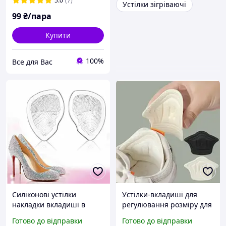
5.0
(7)
Устілки зігріваючі
взуття і від натирання.
99
₴/пара
Купити
100%
Все для Вас
Силіконові устілки
Устілки-вкладиші для
накладки вкладиші в
регулювання розміру для
взуття
зменшення розміру 5 мм
Готово до відправки
Готово до відправки
від натирання