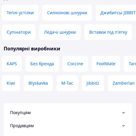
про него пишет гугл .​Отсутствие
сервісом задовол
отдушек: Средство разработано без
товар та продав
Теплі устілки
Силіконові шнурки
Джибитсы JIBBIT
синтетических ароматизаторов,
хлора и спирта, чтобы быть
гипоаллергенным и безопасным
Супінатори
Ледачі шнурки
Вставки під п'ятку
для обуви и кожи. ​Может так и есть,
посмотрим, отзыв дополним если
что, главное чтоб не вода.
Популярні виробники
Недоліки
Нет отдушки вообще.
KAPS
Без бренда
Coccine
FootMate
Tar
Kiwi
Blyskavka
M-Tac
Jibbitz
Zamberlan
Покупцям
Продавцям