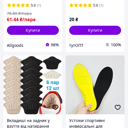
5.0
(1)
5.0
(1)
76
.80
₴/пара
61
.44
₴/пара
20
₴
Купити
Купити
98%
100%
Allgoods
тутОПТ
Вкладиші на задник у
Устілки спортивні
взуття від натирання
універсальні для