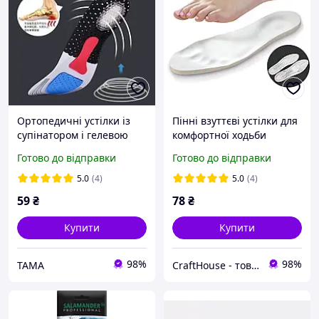
Ортопедичні устілки із
Пінні взуттєві устілки для
супінатором і гелевою
комфортної ходьби
п'ятою універсальні
Устілки для взуття з
Готово до відправки
Готово до відправки
пам'яттю Вставки для
взуття Універсальний роз
5.0
(4)
5.0
(4)
59
₴
78
₴
Купити
Купити
98%
98%
TAMA
CraftHouse - товари для всієї родини