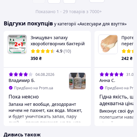
Показано 1 - 29 товарів з 7000+
Відгуки покупців
у категорії «Аксесуари для взуття»
Знищувач запаху
Протект
хвороботворних бактерій
перего
грибків Xtreme Shoes-
додатк
4.9
(10)
Clothes 3 шт.+1 подарунок
10 10x1
350
₴
242
₴
по 250 мл
04.08.2026
31.07
Владимир Б.
Анна С.
Придбано на Prom.ua
Придбано на Pro
Пока неясно
Гідна якість, ш
адекватна ціна.
​Запаха нет вообще, дезодорант
ничем не пахнет, как вода. Может,
Виконує свої функ
и будет уничтожать запах, пару
полегшити наван
дней — время покажет, но то, что
м'який, але проч
назвали дезодорантом, который не
зручно у повсяк
Дивись також
имеет запаха, это странно. То что
користуванні. До