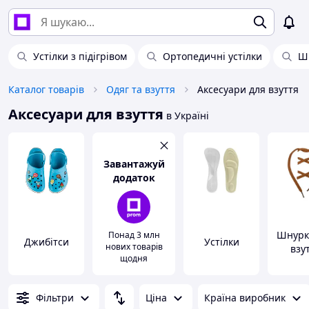
Устілки з підігрівом
Ортопедичні устілки
Шн
Каталог товарів
Одяг та взуття
Аксесуари для взуття
Аксесуари для взуття
в Україні
Завантажуй
додаток
Шнурк
Понад 3 млн
Джибітси
Устілки
нових товарів
взу
щодня
Фільтри
Ціна
Країна виробник