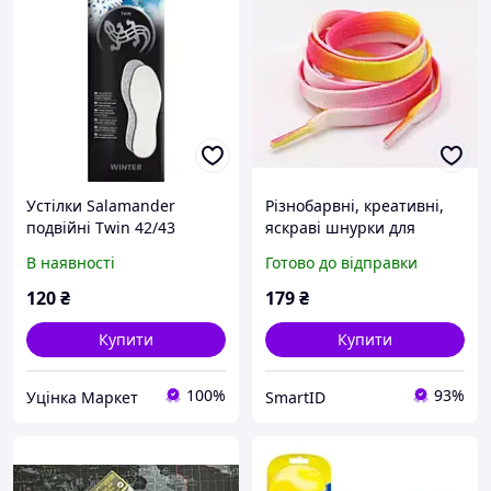
Устілки Salamander
Різнобарвні, креативні,
подвійні Twin 42/43
яскраві шнурки для
взуття Lace 80 см
В наявності
Готово до відправки
(Різнобарвні, 1 пара)
120
₴
179
₴
Купити
Купити
100%
93%
Уцінка Маркет
SmartID