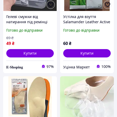
Гелеві смужки від
Устілка для взуття
натирання під ремінці
Salamander Leather Active
Hug My Heels 4 шт в
з активованим вугіллям
Готово до відправки
Готово до відправки
комплекті
46-47 розмір
69
₴
49
₴
60
₴
Купити
Купити
97%
100%
𝐄-𝐒𝐡𝐨𝐩𝐢𝐧𝐠
Уцінка Маркет