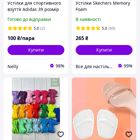
Устілки для спортивного
Устілки Skechers Memory
взуття Adidas 39 розмір
Foam
Готово до відправки
В наявності
5.0
(2)
5.0
(60)
100
₴/пара
265
₴
Купити
Купити
98%
99%
Nelly
Все для настільного тенісу