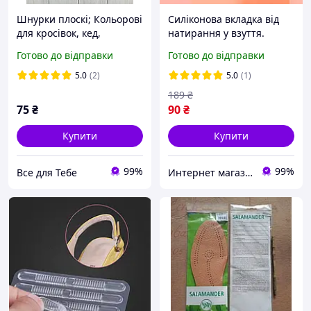
Шнурки плоскі; Кольорові
Силіконова вкладка від
для кросівок, кед,
натирання у взуття.
черевиків
Гелеві напівустілки для
Готово до відправки
Готово до відправки
взуття для пом'якшення
основи взуття
5.0
(2)
5.0
(1)
189
₴
75
₴
90
₴
Купити
Купити
99%
99%
Все для Тебе
Интернет магазин GoGoShop