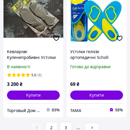
Кевларові
Устілки гелієві
Куленепробивні Устілки
ортопедичні Scholl
NIJ IIIa Протиосколкові
GelActiv Everyday чоловічі
В наявності
Готово до відправки
Арамідні Kevlar Для
42-46 озмір
Взуття Висновок НДЕКЦ
5.0
(8)
41
3 200
₴
69
₴
Купити
Купити
89%
98%
Торговый Дом Оружия
TAMA
1
2
3
...