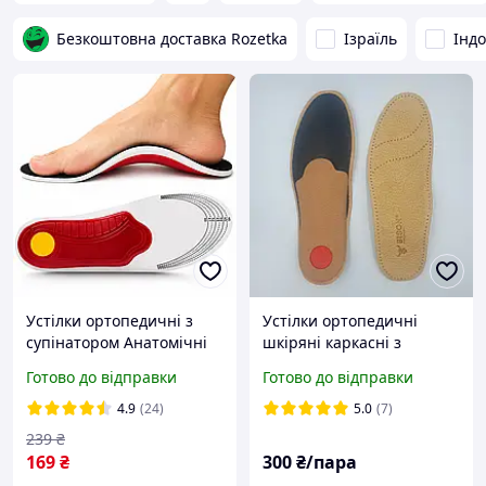
Безкоштовна доставка Rozetka
Ізраїль
Індо
Устілки ортопедичні з
Устілки ортопедичні
супінатором Анатомічні
шкіряні каркасні з
каркасні устілки для
супінатором Ortos
Готово до відправки
Готово до відправки
взуття обрізні Розмір 40-
Польща 41 розмір (27 см)
46 28.5см
4.9
(24)
5.0
(7)
239
₴
169
₴
300
₴/пара