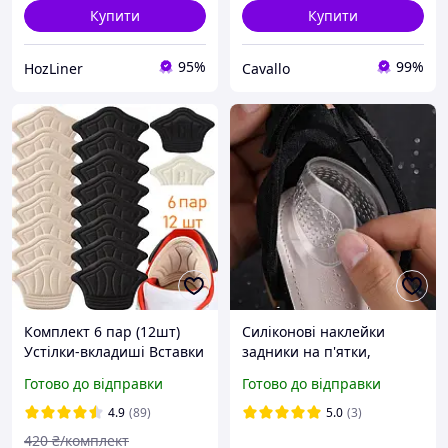
Купити
Купити
95%
99%
HozLiner
Cavallo
Комплект 6 пар (12шт)
Силіконові наклейки
Устілки-вкладиші Вставки
задники на п'ятки,
під п'яти для
прозорі устілки для
Готово до відправки
Готово до відправки
регулювання розміру для
взуття від натирання
зменшення розміру 5 мм
п'яти
4.9
(89)
5.0
(3)
420
₴/комплект