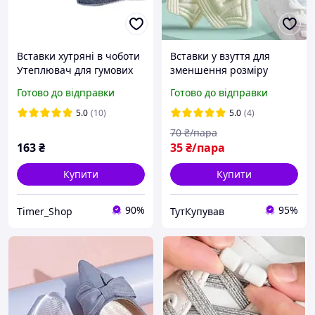
Вставки хутряні в чоботи
Вставки у взуття для
Утеплювач для гумових
зменшення розміру
чобіт Шкарпетки-
Вкладки в кроси від
Готово до відправки
Готово до відправки
вкладиші для зимових
натоптній М'які устілки у
чобіт -15°C
взуття 5 мм під п'яту
5.0
(10)
5.0
(4)
70
₴/пара
163
₴
35
₴/пара
Купити
Купити
90%
95%
Timer_Shop
ТутКупував