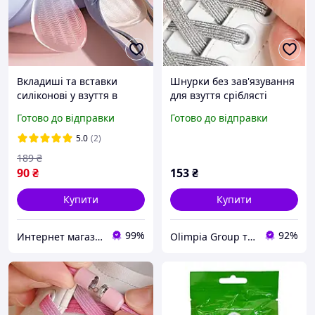
Вкладиші та вставки
Шнурки без зав'язування
силіконові у взуття в
для взуття сріблясті
передню частину.
Готово до відправки
Готово до відправки
Напівстілки гелеві для ніг
для взуття
5.0
(2)
189
₴
90
₴
153
₴
Купити
Купити
99%
92%
Интернет магазин GoGoShop
Olimpia Group товари для побуту та сувеніри