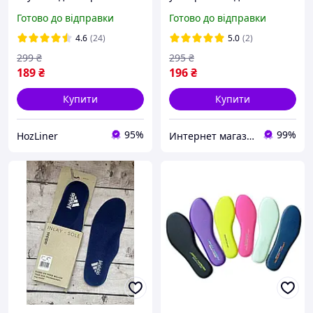
мозолей ( 6 пар ) вставки
кросівок. Обрізні устілки
Готово до відправки
Готово до відправки
під п'ятку вставки для
ортопедичні 40-46р для
взуття для зменшення
спортивного взуття
4.6
(24)
5.0
(2)
розміру 5 мм
299
₴
295
₴
189
₴
196
₴
Купити
Купити
95%
99%
HozLiner
Интернет магазин GoGoShop