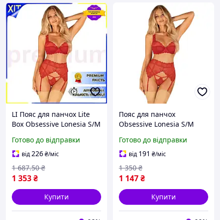
LI Пояс для панчох Lite
Пояс для панчох
Box Obsessive Lonesia S/M
Obsessive Lonesia S/M
LIP77/R
Готово до відправки
Готово до відправки
226
191
від
₴
/міс
від
₴
/міс
1 687
.50
₴
1 350
₴
1 353
₴
1 147
₴
Купити
Купити