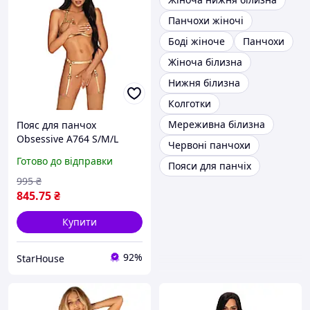
Панчохи жіночі
Боді жіноче
Панчохи
Жіноча білизна
Нижня білизна
Колготки
Мереживна білизна
Пояс для панчох
Obsessive A764 S/M/L
Червоні панчохи
золотий
Готово до відправки
Пояси для панчіх
995
₴
845
.75
₴
Купити
92%
StarHouse