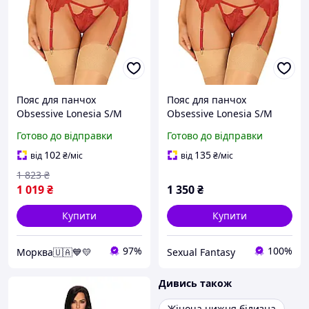
Пояс для панчох
Пояс для панчох
Obsessive Lonesia S/M
Obsessive Lonesia S/M
Еротичні товари для
Sexual Fantasy
Готово до відправки
Готово до відправки
дорослих
102
135
від
₴
/міс
від
₴
/міс
1 823
₴
1 019
₴
1 350
₴
Купити
Купити
97%
100%
Морква🇺🇦💙💛
Sexual Fantasy
Дивись також
Жіноча нижня білизна