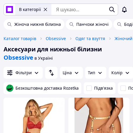
В категорії
Жіноча нижня білизна
Панчохи жіночі
Боді
Каталог товарів
Obsessive
Одяг та взуття
Жіночий
Аксесуари для нижньої білизни
Obsessive
в Україні
Фільтри
Ціна
Тип
Колір
Безкоштовна доставка Rozetka
Підв'язка
По