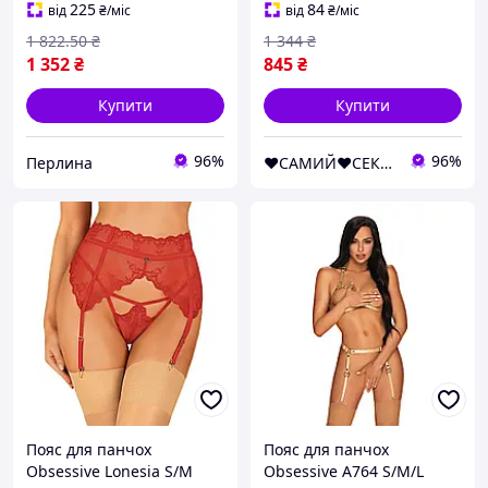
регульованими ля
225
84
від
₴
/міс
від
₴
/міс
Per33/R
1 822
.50
₴
1 344
₴
1 352
₴
845
₴
Купити
Купити
96%
96%
Перлина
❤️САМИЙ❤️СЕКСУАЛЬНИЙ❤️МАГАЗИН❤️
Пояс для панчох
Пояс для панчох
Obsessive Lonesia S/M
Obsessive A764 S/M/L