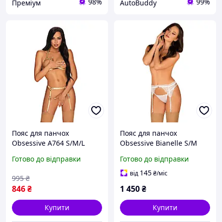
98%
99%
Преміум
AutoBuddy
Пояс для панчох
Пояс для панчох
Obsessive A764 S/M/L
Obsessive Bianelle S/M
золотий
Готово до відправки
Готово до відправки
145
від
₴
/міс
995
₴
846
₴
1 450
₴
Купити
Купити