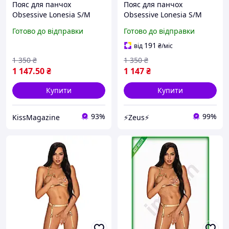
Пояс для панчох
Пояс для панчох
Obsessive Lonesia S/M
Obsessive Lonesia S/M
Готово до відправки
Готово до відправки
191
від
₴
/міс
1 350
₴
1 350
₴
1 147
.50
₴
1 147
₴
Купити
Купити
93%
99%
KissMagazine
⚡Zeus⚡