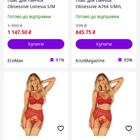
Пояс для панчох
Пояс для панчох
Obsessive Lonesia S/M
Obsessive A764 S/M/L
золотий
Готово до відправки
Готово до відправки
1 350
₴
995
₴
1 147
.50
₴
845
.75
₴
Купити
Купити
91%
93%
EroMax
KissMagazine