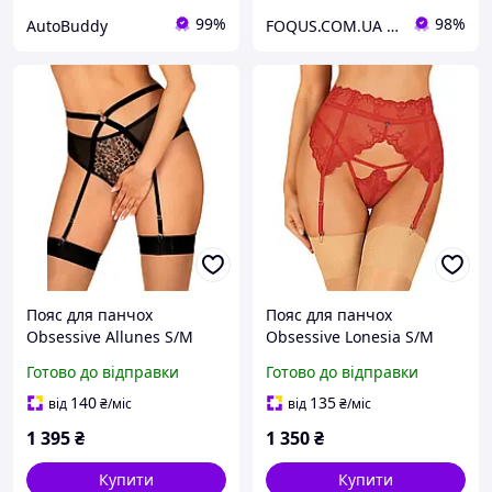
99%
98%
AutoBuddy
FOQUS.COM.UA ● Інтернет магазин Фокус
Пояс для панчох
Пояс для панчох
Obsessive Allunes S/M
Obsessive Lonesia S/M
Готово до відправки
Готово до відправки
140
135
від
₴
/міс
від
₴
/міс
1 395
₴
1 350
₴
Купити
Купити