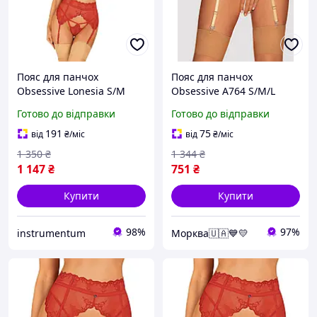
Пояс для панчох
Пояс для панчох
Obsessive Lonesia S/M
Obsessive A764 S/M/L
золотий Еротичні товари
Готово до відправки
Готово до відправки
для дорослих
191
75
від
₴
/міс
від
₴
/міс
1 350
₴
1 344
₴
1 147
₴
751
₴
Купити
Купити
98%
97%
instrumentum
Морква🇺🇦💙💛