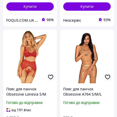
Купити
Купити
98%
93%
FOQUS.COM.UA ● Інтернет магазин Фокус
Неосервіс
Пояс для панчох
Пояс для панчох
Obsessive Lonesia S/M
Obsessive A764 S/M/L
золотий
Готово до відправки
Готово до відправки
191
від
₴
/міс