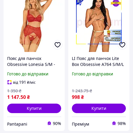
Пояс для панчох
LI Пояс для панчох Lite
Obsessive Lonesia S/M -
Box Obsessive A764 S/M/L
Акція, Гаряча ціна
золотий LIP77/R
Готово до відправки
Готово до відправки
191
від
₴
/міс
1 350
₴
1 243
.75
₴
1 147
.50
₴
998
₴
Купити
Купити
90%
98%
Pantapani
Преміум