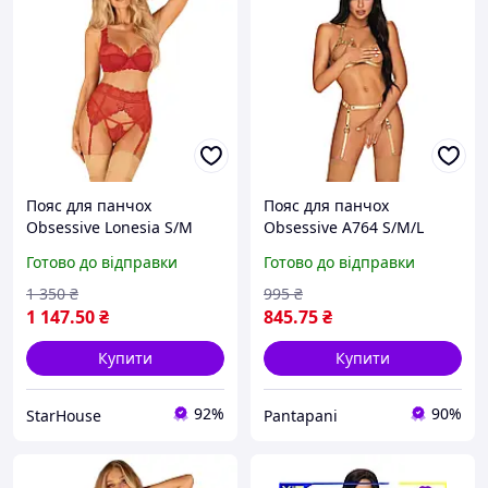
Пояс для панчох
Пояс для панчох
Obsessive Lonesia S/M
Obsessive A764 S/M/L
золотий - Акція, Гаряча
Готово до відправки
Готово до відправки
ціна
1 350
₴
995
₴
1 147
.50
₴
845
.75
₴
Купити
Купити
92%
90%
StarHouse
Pantapani