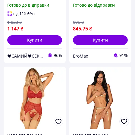
Преміум секс-шоп
золотий
Готово до відправки
Готово до відправки
іграшки товари
115
від
₴
/міс
1 823
₴
995
₴
1 147
₴
845
.75
₴
Купити
Купити
96%
91%
❤️САМИЙ❤️СЕКСУАЛЬНИЙ❤️МАГАЗИН❤️
EroMax