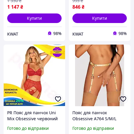
1 350
₴
995
₴
1 147
₴
846
₴
Купити
Купити
98%
98%
KWAT
KWAT
PR Пояс для панчох Uni
Пояс для панчох
Mix Obsessive червоний
Obsessive A764 S/M/L
сексуальний пояс для
золотий Преміум секс-
Готово до відправки
Готово до відправки
панчох для жінок з
шоп іграшки товари