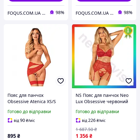
98%
98%
FOQUS.COM.UA ● Інтернет магазин Фокус
FOQUS.COM.UA ● Інтернет магазин Фокус
Пояс для панчох
NS Пояс для панчох Neo
Obsessive Atenica XS/S
Lux Obsessive червоний
сексуальний пояс для
Готово до відправки
Готово до відправки
панчох для жінок з
регульованими ля 25Neo-
90
226
від
₴
/міс
від
₴
/міс
ss
1 687
.50
₴
895
₴
1 356
₴