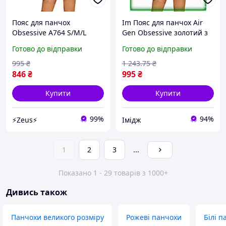
Пояс для панчох
Im Пояс для панчох Air
Obsessive A764 S/M/L
Gen Obsessive золотий з
золотий
поліуретану з
Готово до відправки
Готово до відправки
металевими прикрасами
для зваблення та ро
995
₴
1 243
.75
₴
IMD22/G
846
₴
995
₴
Купити
Купити
99%
94%
⚡Zeus⚡
Імідж
1
2
3
...
Показано 1 - 29 товарів з 1000+
Дивись також
Панчохи великого розміру
Рожеві панчохи
Білі п