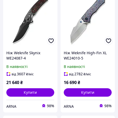
Ніж Weknife Skynix
Ніж Weknife High-Fin XL
WE24087-4
WE24010-5
В наявності
В наявності
3607
2782
від
₴
/міс
від
₴
/міс
21 640
₴
16 690
₴
Купити
Купити
98%
98%
ARNA
ARNA