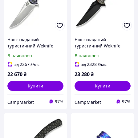
Ніж складаний
Ніж складаний
туристичний Weknife
туристичний Weknife
Dracarys, (9.1 см) Böhler
Dracarys, (9.1 см) Böhler
В наявності
В наявності
M390 / титан 6AL4V полум
M390 / титан 6AL4V
яний
бронзовий/чорний
2267
2328
від
₴
/міс
від
₴
/міс
22 670
₴
23 280
₴
Купити
Купити
97%
97%
CampMarket
CampMarket