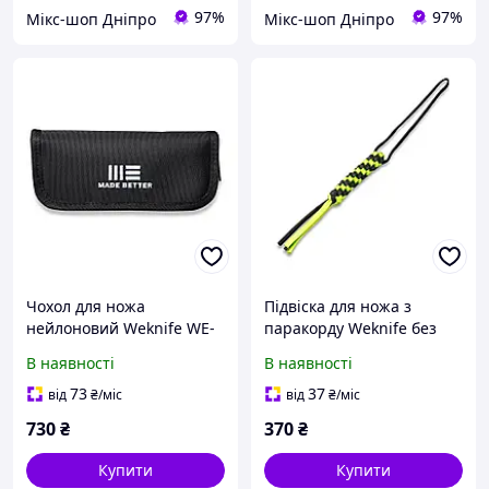
97%
97%
Мікс-шоп Дніпро
Мікс-шоп Дніпро
Чохол для ножа
Підвіска для ножа з
нейлоновий Weknife WE-
паракорду Weknife без
01
бусини A-03A
В наявності
В наявності
73
37
від
₴
/міс
від
₴
/міс
730
₴
370
₴
Купити
Купити