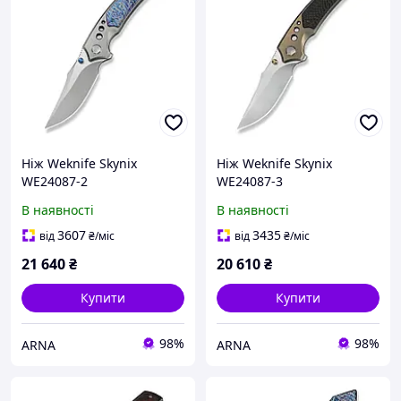
Ніж Weknife Skynix
Ніж Weknife Skynix
WE24087-2
WE24087-3
В наявності
В наявності
3607
3435
від
₴
/міс
від
₴
/міс
21 640
₴
20 610
₴
Купити
Купити
98%
98%
ARNA
ARNA