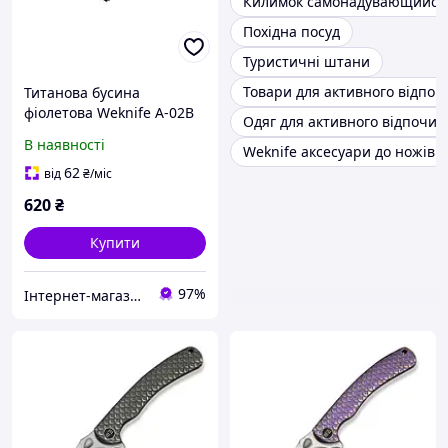
Килимок самонадувающийся
Похідна посуд
Туристичні штани
Товари для активного відпоч
Титанова бусина
фіолетова Weknife A-02B
Одяг для активного відпочи
В наявності
Weknife аксесуари до ножів
62
від
₴
/міс
620
₴
Купити
97%
Інтернет-магазин euro-imports.com.ua