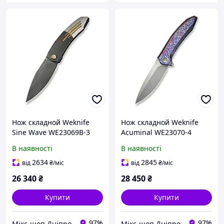
Нож складной Weknife
Нож складной Weknife
Sine Wave WE23069B-3
Acuminal WE23070-4
В наявності
В наявності
2634
2845
від
₴
/міс
від
₴
/міс
26 340
₴
28 450
₴
Купити
Купити
97%
97%
Мікс-шоп Дніпро
Мікс-шоп Дніпро