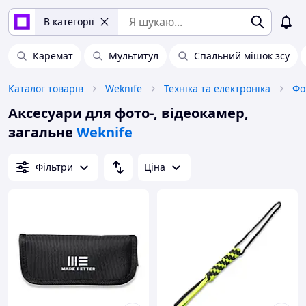
В категорії
Каремат
Мультитул
Спальний мішок зсу
Каталог товарів
Weknife
Техніка та електроніка
Фо
Аксесуари для фото-, відеокамер,
загальне
Weknife
Фільтри
Ціна