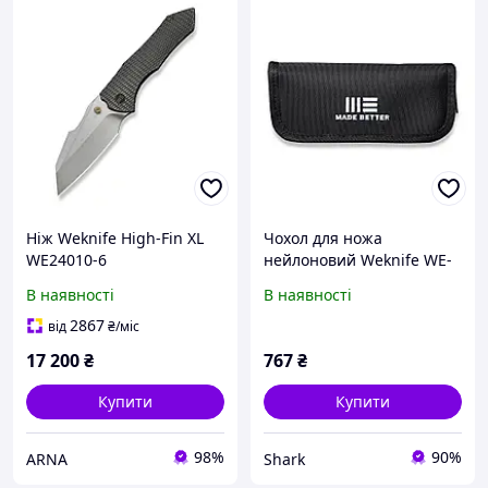
Ніж Weknife High-Fin XL
Чохол для ножа
WE24010-6
нейлоновий Weknife WE-
01
В наявності
В наявності
2867
від
₴
/міс
17 200
₴
767
₴
Купити
Купити
98%
90%
ARNA
Shark