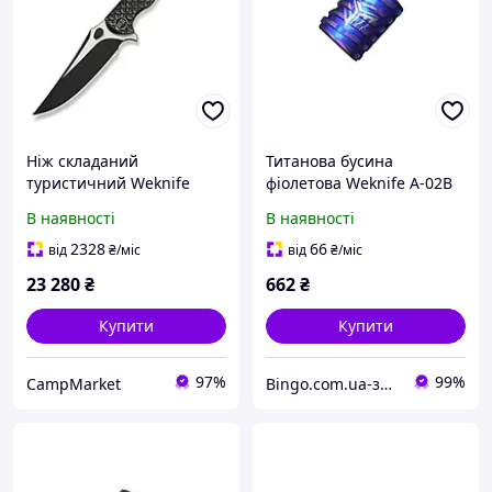
Ніж складаний
Титанова бусина
туристичний Weknife
фіолетова Weknife A-02B
Dracarys, (9.1 см) Böhler
В наявності
В наявності
M390 / титан 6AL4V
чорний
2328
66
від
₴
/міс
від
₴
/міс
23 280
₴
662
₴
Купити
Купити
97%
99%
CampMarket
Bingo.com.ua-зоотовари, спорядження для мисливців, інше