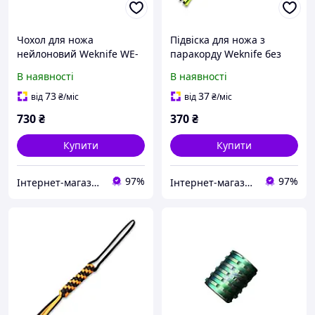
Чохол для ножа
Підвіска для ножа з
нейлоновий Weknife WE-
паракорду Weknife без
01
бусини A-03A
В наявності
В наявності
73
37
від
₴
/міс
від
₴
/міс
730
₴
370
₴
Купити
Купити
97%
97%
Інтернет-магазин euro-imports.com.ua
Інтернет-магазин euro-imports.com.ua