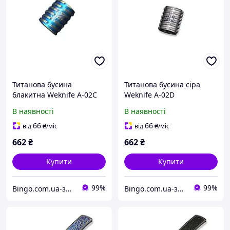
Титанова бусина
Титанова бусина сіра
блакитна Weknife A-02C
Weknife A-02D
В наявності
В наявності
66
66
від
₴
/міс
від
₴
/міс
662
₴
662
₴
Купити
Купити
99%
99%
Bingo.com.ua-зоотовари, спорядження для мисливців, інше
Bingo.com.ua-зоотовари, спорядження для мисливців, інше