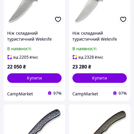
Ніж складаний
Ніж складаний
туристичний Weknife
туристичний Weknife
Dracarys, (9.1 см) Böhler
Dracarys, (9.1 см) Böhler
В наявності
В наявності
M390 / титан 6AL4V сірий
M390 / титан 6AL4V
фіолетовий/золотий
2205
2328
від
₴
/міс
від
₴
/міс
22 050
₴
23 280
₴
Купити
Купити
97%
97%
CampMarket
CampMarket