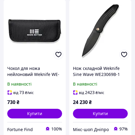
Чохол для ножа
Нож складной Weknife
нейлоновий Weknife WE-
Sine Wave WE23069B-1
01
В наявності
В наявності
73
2423
від
₴
/міс
від
₴
/міс
730
₴
24 230
₴
Купити
Купити
100%
97%
Fortune Find
Мікс-шоп Дніпро