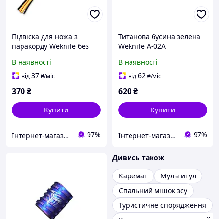
Підвіска для ножа з
Титанова бусина зелена
паракорду Weknife без
Weknife A-02A
бусини A-03C
В наявності
В наявності
37
62
від
₴
/міс
від
₴
/міс
370
₴
620
₴
Купити
Купити
97%
97%
Інтернет-магазин euro-imports.com.ua
Інтернет-магазин euro-imports.com.ua
Дивись також
Каремат
Мультитул
Спальний мішок зсу
Туристичне спорядження