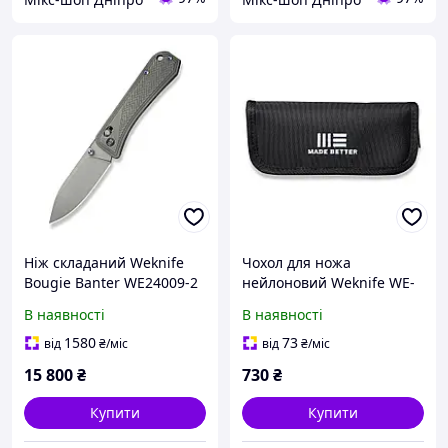
Ніж складаний Weknife
Чохол для ножа
Bougie Banter WE24009-2
нейлоновий Weknife WE-
01
В наявності
В наявності
1580
73
від
₴
/міс
від
₴
/міс
15 800
₴
730
₴
Купити
Купити