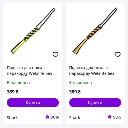
Підвіска для ножа з
Підвіска для ножа з
паракорду Weknife без
паракорду Weknife без
бусини A-03A
бусини A-03C
В наявності
В наявності
389
₴
389
₴
Купити
Купити
90%
90%
Shark
Shark