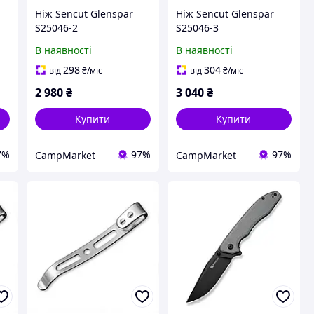
Ніж Sencut Glenspar
Ніж Sencut Glenspar
S25046-2
S25046-3
В наявності
В наявності
298
304
від
₴
/міс
від
₴
/міс
2 980
₴
3 040
₴
Купити
Купити
7%
97%
97%
CampMarket
CampMarket