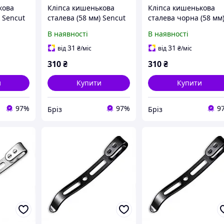
кова
Кліпса кишенькова
Кліпса кишенькова
) Sencut
сталева (58 мм) Sencut
сталева чорна (58 мм
14B
без гвинтів SA15B
Sencut без гвинтів
В наявності
В наявності
SA15A
31
31
від
₴
/міс
від
₴
/міс
310
₴
310
₴
и
Купити
Купити
97%
97%
9
Бріз
Бріз