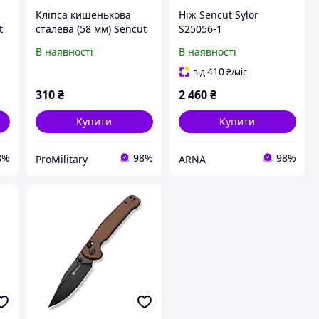
Кліпса кишенькова
Ніж Sencut Sylor
t
сталева (58 мм) Sencut
S25056-1
без гвинтів SA15B
В наявності
В наявності
410
від
₴
/міс
310
₴
2 460
₴
Купити
Купити
8%
98%
98%
ProMilitary
ARNA