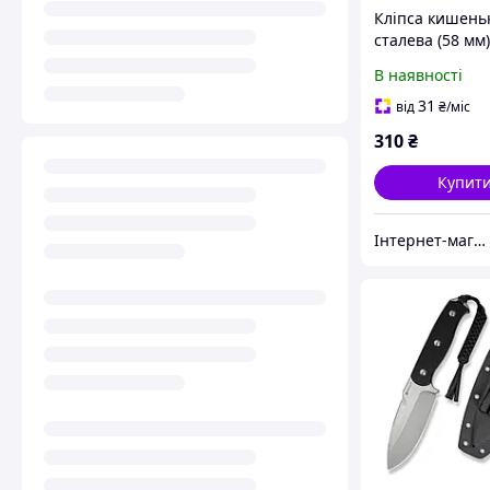
Кліпса кишень
сталева (58 мм
без гвинтів SA
В наявності
31
від
₴
/міс
310
₴
Купит
Інтернет-магазин euro-imports.com.ua