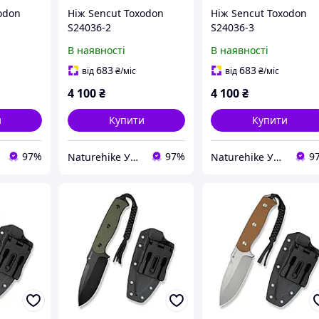
odon
Ніж Sencut Toxodon
Ніж Sencut Toxodon
S24036-2
S24036-3
В наявності
В наявності
683
683
від
₴
/міс
від
₴
/міс
4 100
₴
4 100
₴
и
Купити
Купити
97%
97%
9
Naturehike Україна
Naturehike Україна