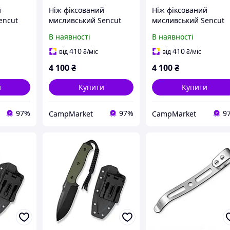
й
Ніж фіксований
Ніж фіксований
encut
мисливський Sencut
мисливський Sencut
см)
Toxodon, (11.6 см)
Toxodon, (11.6 см)
В наявності
В наявності
0 чорний
9Cr18MoV / G10 темно-
9Cr18MoV / G10
зелений
коричневий
410
410
від
₴
/міс
від
₴
/міс
4 100
₴
4 100
₴
и
Купити
Купити
97%
97%
9
CampMarket
CampMarket