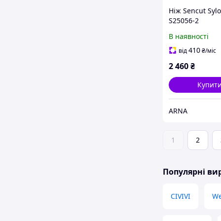
Ніж Sencut Sylo
S25056-2
В наявності
410
від
₴
/міс
2 460
₴
Купит
ARNA
1
2
Популярні в
CIVIVI
We