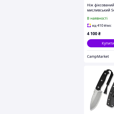
Ніж фіксовани
мисливський S
Toxodon, (11.6 
В наявності
9Cr18MoV / G1
410
від
₴
/міс
4 100
₴
Купит
CampMarket