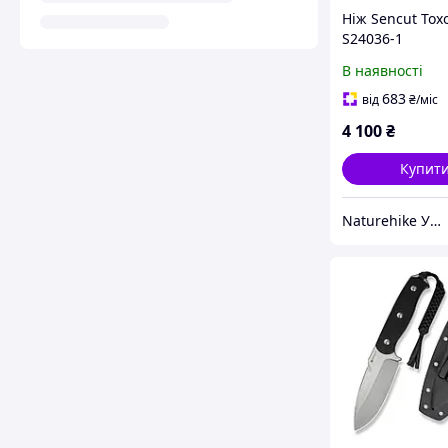
Ніж Sencut Tox
S24036-1
В наявності
683
від
₴
/міс
4 100
₴
Купит
Naturehike Україна