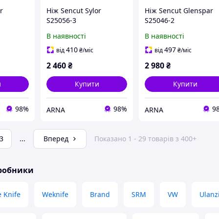
r
Ніж Sencut Sylor
Ніж Sencut Glenspar
S25056-3
S25046-2
В наявності
В наявності
410
497
від
₴
/міс
від
₴
/міс
2 460
₴
2 980
₴
и
Купити
Купити
98%
98%
9
ARNA
ARNA
3
...
Вперед
Показано 1 - 29 товарів з 400+
иробники
 Knife
Weknife
Brand
SRM
VW
Ulanz