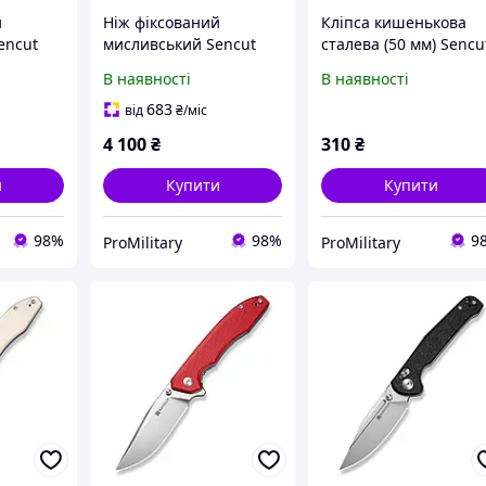
й
Ніж фіксований
Кліпса кишенькова
encut
мисливський Sencut
сталева (50 мм) Sencu
см)
Toxodon, (11.6 см)
без гвинтів SA14B
В наявності
В наявності
0 чорний
9Cr18MoV / G10 темно-
зелений
683
від
₴
/міс
4 100
₴
310
₴
и
Купити
Купити
98%
98%
9
ProMilitary
ProMilitary