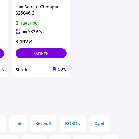
Ніж Sencut Glenspar
S25046-3
В наявності
532
від
₴
/міс
3 192
₴
Купити
8%
90%
Shark
i
Fiat
Renault
ROXON
Opel