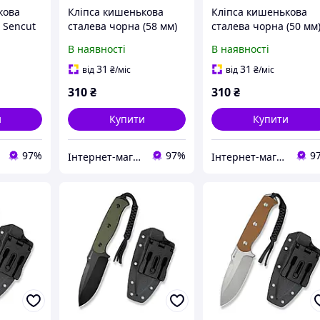
кова
Кліпса кишенькова
Кліпса кишенькова
) Sencut
сталева чорна (58 мм)
сталева чорна (50 мм
15B
Sencut без гвинтів
Sencut без гвинтів
В наявності
В наявності
SA15A
SA14A
31
31
від
₴
/міс
від
₴
/міс
310
₴
310
₴
и
Купити
Купити
97%
97%
9
Інтернет-магазин euro-imports.com.ua
Інтернет-магазин euro-imports.com.ua