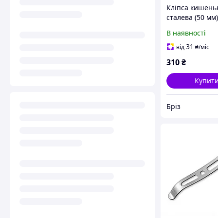
Кліпса кишень
сталева (50 мм
без гвинтів SA
В наявності
31
від
₴
/міс
310
₴
Купит
Бріз