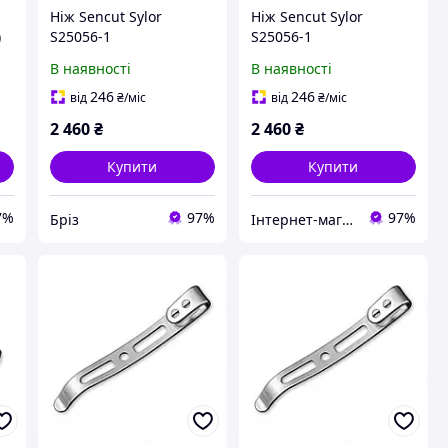
Ніж Sencut Sylor
Ніж Sencut Sylor
)
S25056-1
S25056-1
В наявності
В наявності
246
246
від
₴
/міс
від
₴
/міс
2 460
₴
2 460
₴
Купити
Купити
7%
97%
97%
Бріз
Інтернет-магазин euro-imports.com.ua