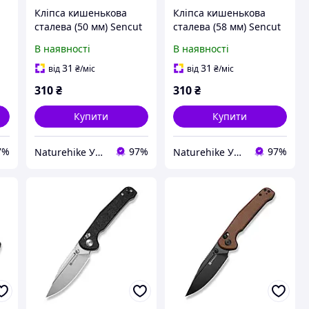
Кліпса кишенькова
Кліпса кишенькова
сталева (50 мм) Sencut
сталева (58 мм) Sencut
без гвинтів SA14B
без гвинтів SA15B
В наявності
В наявності
31
31
від
₴
/міс
від
₴
/міс
310
₴
310
₴
Купити
Купити
7%
97%
97%
Naturehike Україна
Naturehike Україна