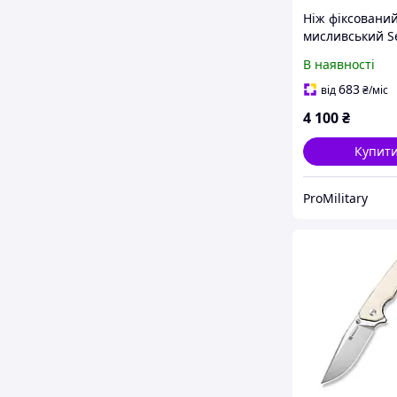
Ніж фіксовани
мисливський S
Toxodon, (11.6 
В наявності
9Cr18MoV / G1
683
від
₴
/міс
4 100
₴
Купит
ProMilitary