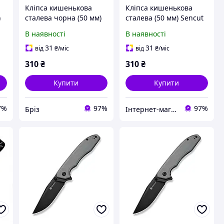
Кліпса кишенькова
Кліпса кишенькова
)
сталева чорна (50 мм)
сталева (50 мм) Sencut
Sencut без гвинтів
без гвинтів SA14B
В наявності
В наявності
SA14A
31
31
від
₴
/міс
від
₴
/міс
310
₴
310
₴
Купити
Купити
7%
97%
97%
Бріз
Інтернет-магазин euro-imports.com.ua