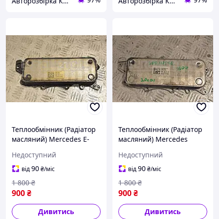
Авторозбірка Київ б/у автозапчастини
Авторозбірка Київ б/у автозапчастини
Теплообмінник (Радіатор
Теплообмінник (Радіатор
масляний) Mercedes E-
масляний) Mercedes
class 3.0cdi (C207) 2009-
Sprinter 3.0cdi (906) 2006-
Недоступний
Недоступний
2016 A6421800165 241098
2017 A6421800165 241347
90
90
від
₴
/міс
від
₴
/міс
1 800
₴
1 800
₴
900
₴
900
₴
Дивитись
Дивитись