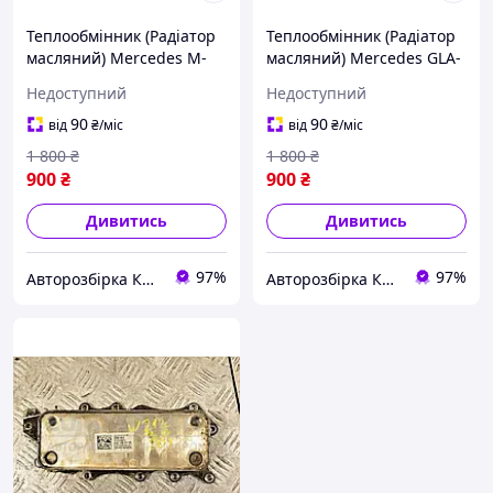
Теплообмінник (Радіатор
Теплообмінник (Радіатор
масляний) Mercedes M-
масляний) Mercedes GLA-
Class 3.0cdi (W164) 2005-
Class 2.0T 16V (X156) 2013
Недоступний
Недоступний
2011 A6421800165 282034
5989070107 293602
90
90
від
₴
/міс
від
₴
/міс
1 800
₴
1 800
₴
900
₴
900
₴
Дивитись
Дивитись
97%
97%
Авторозбірка Київ б/у автозапчастини
Авторозбірка Київ б/у автозапчастини