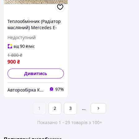
Теплообмінник (Радіатор
масляний) Mercedes E-
class 3.0cdi (W212) 2009-
Недоступний
2016 A6421800165 292615
90
від
₴
/міс
1 800
₴
900
₴
Дивитись
97%
Авторозбірка Київ б/у автозапчастини
1
2
3
...
Показано 1 - 29 товарів з 100+