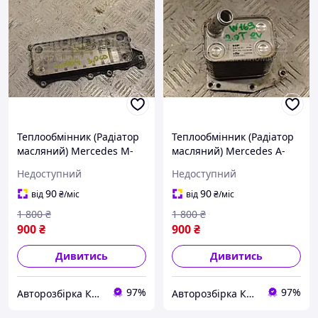
Теплообмінник (Радіатор
Теплообмінник (Радіатор
масляний) Mercedes M-
масляний) Mercedes A-
Class 3.0cdi (W164) 2005-
class 2.0T 8V (W169) 2004-
Недоступний
Недоступний
2011 A6421800165 209440
2012 A2661800065 196050
90
90
від
₴
/міс
від
₴
/міс
1 800
₴
1 800
₴
900
₴
900
₴
Дивитись
Дивитись
97%
97%
Авторозбірка Київ б/у автозапчастини
Авторозбірка Київ б/у автозапчастини