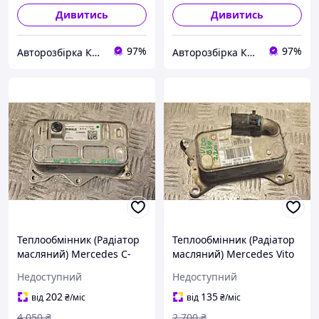
Дивитись
Дивитись
97%
97%
Авторозбірка Київ б/у автозапчастини
Авторозбірка Київ б/у автозапчастини
Теплообмінник (Радіатор
Теплообмінник (Радіатор
масляний) Mercedes C-
масляний) Mercedes Vito
class 2.0cdi (W205) 2014-
2.2cdi (W639) 2003-2014
Недоступний
Недоступний
2021 A6541800265 235935
A6511800665 239276
202
135
від
₴
/міс
від
₴
/міс
4 050
₴
2 700
₴