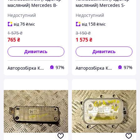
масляний) Mercedes B-
масляний) Mercedes S-
class 2.2cdi (W246) 2012
class 4.0cdi (W221) 2005-
Недоступний
Недоступний
A6511801065 281036
2013 A6291800265 282117
76
158
від
₴
/міс
від
₴
/міс
1 575
₴
3 150
₴
765
₴
1 575
₴
Дивитись
Дивитись
97%
97%
Авторозбірка Київ б/у автозапчастини
Авторозбірка Київ б/у автозапчастини