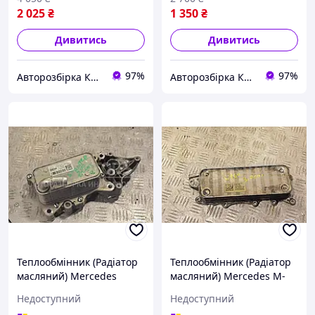
2 025
₴
1 350
₴
Дивитись
Дивитись
97%
97%
Авторозбірка Київ б/у автозапчастини
Авторозбірка Київ б/у автозапчастини
Теплообмінник (Радіатор
Теплообмінник (Радіатор
масляний) Mercedes
масляний) Mercedes M-
Sprinter 2.2cdi (907) 2018
Class 3.0cdi (W164) 2005-
Недоступний
Недоступний
A6511801165 251627
2011 A6421800165 254844