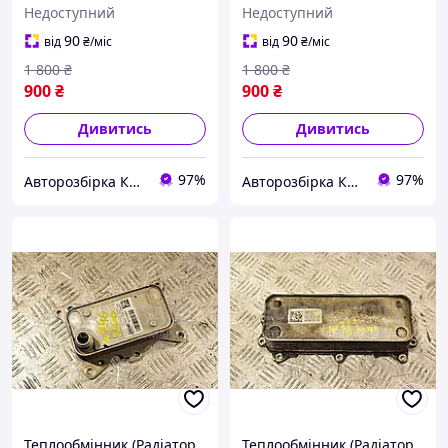
class 3.5 32V (W219) 2004-
Class 3.0cdi (W164) 2005-
Недоступний
Недоступний
2010 5989070191 256118
2011 A6421800165 275331
90
90
від
₴
/міс
від
₴
/міс
1 800
₴
1 800
₴
900
₴
900
₴
Дивитись
Дивитись
97%
97%
Авторозбірка Київ б/у автозапчастини
Авторозбірка Київ б/у автозапчастини
Теплообмінник (Радіатор
Теплообмінник (Радіатор