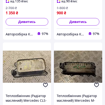
135
90
від
₴
/міс
від
₴
/міс
2 700
₴
1 800
₴
1 350
₴
900
₴
Дивитись
Дивитись
97%
97%
Авторозбірка Київ б/у автозапчастини
Авторозбірка Київ б/у автозапчастини
Теплообмінник (Радіатор
Теплообмінник (Радіатор
масляний) Mercedes CLS-
масляний) Mercedes M-