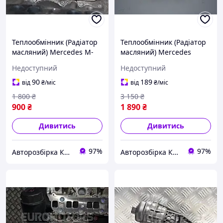
Теплообмінник (Радіатор
Теплообмінник (Радіатор
масляний) Mercedes M-
масляний) Mercedes
Class 3.0cdi (W164) 2005-
Sprinter 2.2cdi (906) 2006-
Недоступний
Недоступний
2011 A6421800165 131020
2017 6511800865 55564
90
189
від
₴
/міс
від
₴
/міс
1 800
₴
3 150
₴
900
₴
1 890
₴
Дивитись
Дивитись
97%
97%
Авторозбірка Київ б/у автозапчастини
Авторозбірка Київ б/у автозапчастини