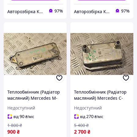
97%
97%
Авторозбірка Київ б/у автозапчастини
Авторозбірка Київ б/у автозапчастини
Теплообмінник (Радіатор
Теплообмінник (Радіатор
масляний) Mercedes M-
масляний) Mercedes C-
Class 3.0cdi (W164) 2005-
class 2.0cdi (W205) 2014-
Недоступний
Недоступний
2011 A6421800165 232964
2021 A0995006300 235920
90
270
від
₴
/міс
від
₴
/міс
1 800
₴
5 400
₴
900
₴
2 700
₴