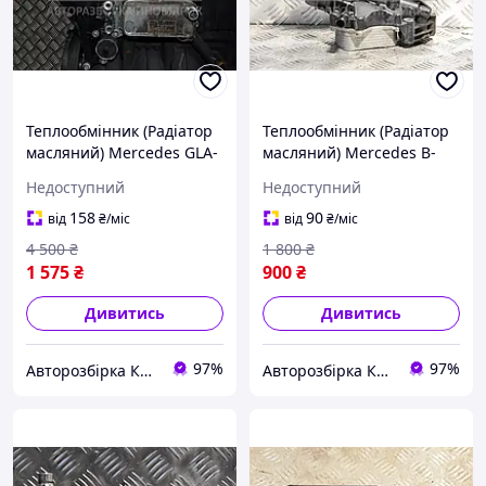
Теплообмінник (Радіатор
Теплообмінник (Радіатор
масляний) Mercedes GLA-
масляний) Mercedes B-
Class 2.2cdi (X156) 2013
class 1.6T 16V (W246) 2012
Недоступний
Недоступний
A6511801065 55677-01
5989070107 121583-01
158
90
від
₴
/міс
від
₴
/міс
4 500
₴
1 800
₴
1 575
₴
900
₴
Дивитись
Дивитись
97%
97%
Авторозбірка Київ б/у автозапчастини
Авторозбірка Київ б/у автозапчастини