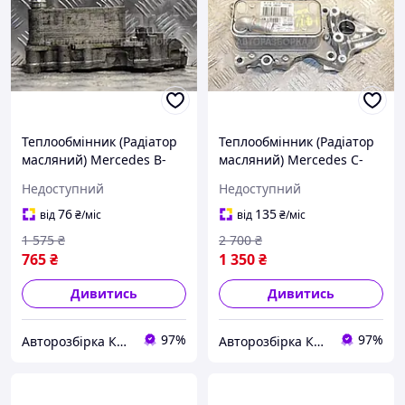
Теплообмінник (Радіатор
Теплообмінник (Радіатор
масляний) Mercedes B-
масляний) Mercedes C-
class 2.2cdi (W246) 2012
class 2.2cdi (W204) 2007-
Недоступний
Недоступний
A6511801065 120869
2015 A6511800665 222026
76
135
від
₴
/міс
від
₴
/міс
1 575
₴
2 700
₴
765
₴
1 350
₴
Дивитись
Дивитись
97%
97%
Авторозбірка Київ б/у автозапчастини
Авторозбірка Київ б/у автозапчастини