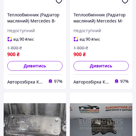
Теплообмінник (Радіатор
Теплообмінник (Радіатор
масляний) Mercedes B-
масляний) Mercedes M-
class 2.0T 16V (W246) 2012
Class 3.0cdi (W164) 2005-
Недоступний
Недоступний
5989070107 104023
2011 A6421800165 115209
90
90
від
₴
/міс
від
₴
/міс
1 800
₴
1 800
₴
900
₴
900
₴
Дивитись
Дивитись
97%
97%
Авторозбірка Київ б/у автозапчастини
Авторозбірка Київ б/у автозапчастини