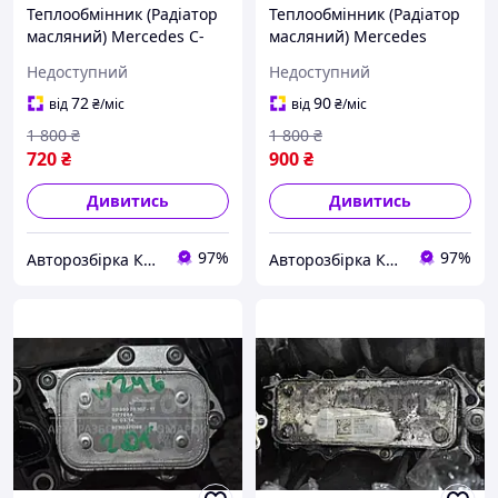
Теплообмінник (Радіатор
Теплообмінник (Радіатор
масляний) Mercedes C-
масляний) Mercedes
class 2.2cdi (W202) 1993-
Sprinter 3.0cdi (906) 2006-
Недоступний
Недоступний
2000 2025007903 48970
2017 A6421800165 51153
72
90
від
₴
/міс
від
₴
/міс
1 800
₴
1 800
₴
720
₴
900
₴
Дивитись
Дивитись
97%
97%
Авторозбірка Київ б/у автозапчастини
Авторозбірка Київ б/у автозапчастини