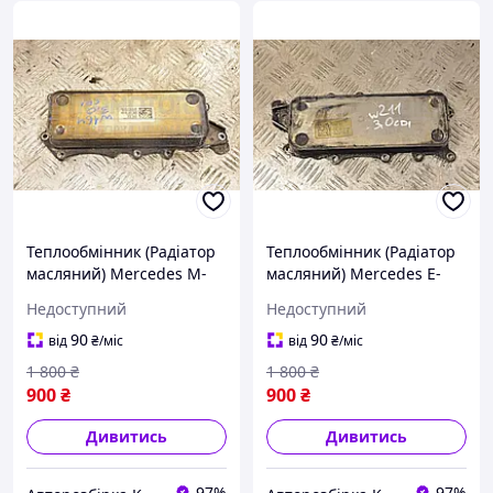
Теплообмінник (Радіатор
Теплообмінник (Радіатор
масляний) Mercedes M-
масляний) Mercedes E-
Class 3.0cdi (W164) 2005-
class 3.0cdi (W211) 2002-
Недоступний
Недоступний
2011 A6421800165 188593
2009 A6421800165 240954
90
90
від
₴
/міс
від
₴
/міс
1 800
₴
1 800
₴
900
₴
900
₴
Дивитись
Дивитись
97%
97%