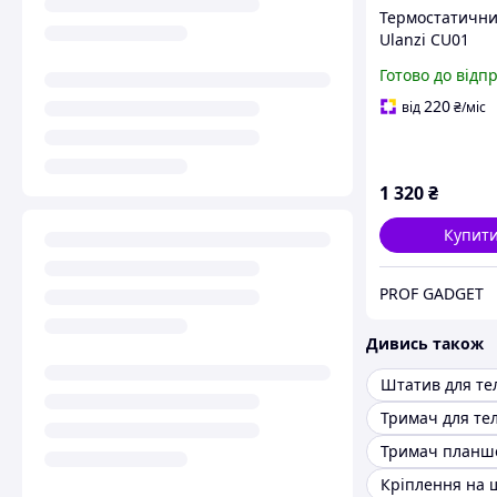
Термостатични
Ulanzi CU01
напівпровідни
Готово до відп
охолоджувач д
Sony, Canon, Fuj
220
від
₴
/міс
Nikon, Lumix
1 320
₴
Купит
PROF GADGET
Дивись також
Штатив для те
Тримач для те
Тримач планш