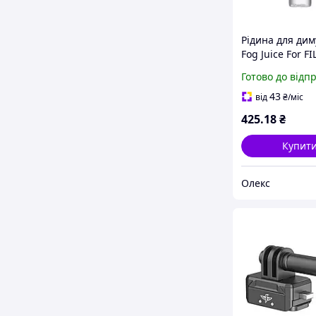
Рідина для дим
Fog Juice For 
Fog Machine 6
Готово до відп
(R002 FM01)
43
від
₴
/міс
425
.18
₴
Купит
Олекс