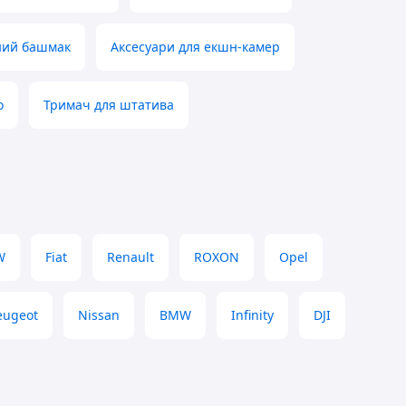
ний башмак
Аксесуари для екшн-камер
o
Тримач для штатива
W
Fiat
Renault
ROXON
Opel
eugeot
Nissan
BMW
Infinity
DJI