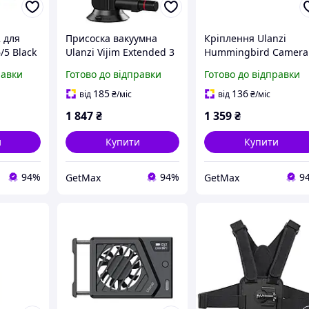
2 для
Присоска вакуумна
Кріплення Ulanzi
/5 Black
Ulanzi Vijim Extended 3
Hummingbird Camera
холодний
дюйми зі
QR Base R079 для
равки
Готово до відправки
Готово до відправки
логінгу
швидкознімним
камер/
кріпленням для фото/
телефонів/GoPro,
185
136
від
₴
/міс
від
₴
/міс
відео
алюмінієве,
1 847
₴
1 359
₴
швидкознімне, до 2кг
и
Купити
Купити
94%
94%
9
GetMax
GetMax