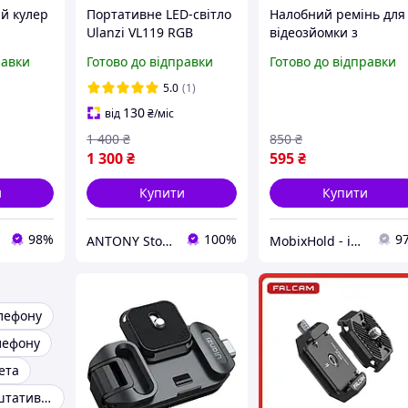
й кулер
Портативне LED-світло
Налобний ремінь для
Ulanzi VL119 RGB
відеозйомки з
ковий
регулюванням під
равки
Готово до відправки
Готово до відправки
ля камер
розмір голови для
ifilm,
екшн-камери та
5.0
(1)
телефону Ulanzi
130
від
₴
/міс
1 400
₴
850
₴
1 300
₴
595
₴
и
Купити
Купити
98%
100%
9
ANTONY Store - Інтернет-Магазин
MobixHold - інтернет-магазин сучасних гаджетів і корисних аксесуарів
лефону
лефону
ета
Кріплення на штатив для телефону