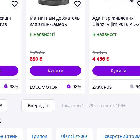
 екшн-
Магнитный держатель
Адаптер живлення
тив
для экшн-камеры
Ulanzi Vijim P016 AD-2
Ulanzi Vijim C029
для студійного
В наявності
В наявності
Camera
Magnetic Head Hoder
відеосвітла 200W Bi-
2414)
1/4 Black (C062GBB1)
Color, 36V/6A, 216W, 5
Black
1 000
₴
4 545
₴
880
₴
4 456
₴
и
Купити
Купити
98%
98%
9
LOCOMOTOR
ZAKUPUS
3
...
Вперед
Показано 1 - 29 товарів з 100+
ж
ронштейн
Трипод
Ulanzi st-06s
Поворотний трим