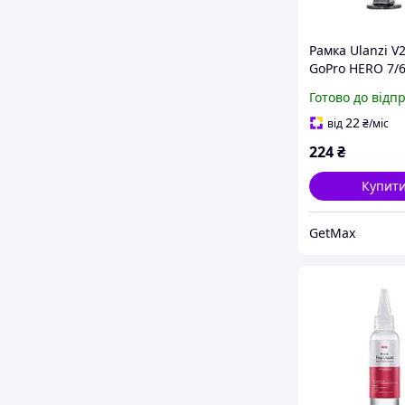
Рамка Ulanzi V
GoPro HERO 7/6
з кріпленням 
Готово до відп
черевик, для в
22
від
₴
/міс
224
₴
Купит
GetMax