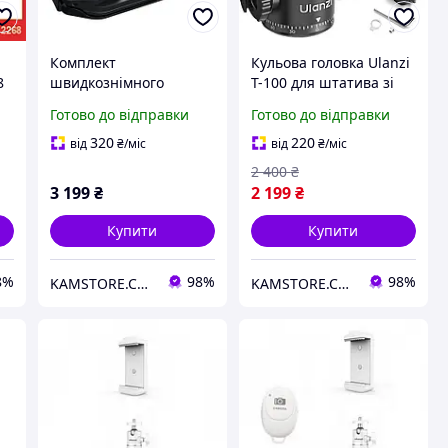
Комплект
Кульова головка Ulanzi
8
швидкознімного
T-100 для штатива зі
кріплення Ulanzi UKA07
швидкознімним
Готово до відправки
Готово до відправки
ля
для ременя рюкзака з
майданчиком Uka, що
QR-площадками Uka,
обертається на 360
320
220
від
₴
/міс
від
₴
/міс
підходить для камер
градусів, для DSLR-
2 400
₴
Sony, Nikon, Fuji
камери Black
3 199
₴
2 199
₴
Купити
Купити
8%
98%
98%
KAMSTORE.COM.UA
KAMSTORE.COM.UA