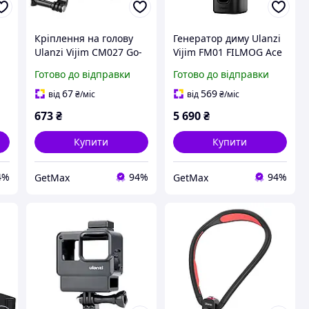
Кріплення на голову
Генератор диму Ulanzi
Ulanzi Vijim CM027 Go-
Vijim FM01 FILMOG Ace
Quick II для GoPro та
Портативний, 36
Готово до відправки
Готово до відправки
смартфона, обертання
ефектів, 40W,
360°, ширина 57-90 мм
дистанційне керування
67
569
від
₴
/міс
від
₴
/міс
673
₴
5 690
₴
Купити
Купити
4%
94%
94%
GetMax
GetMax