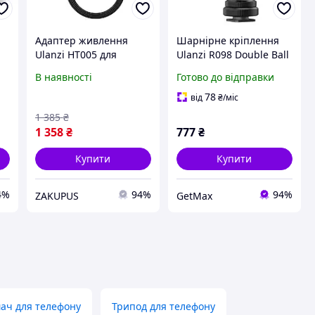
Адаптер живлення
Шарнірне кріплення
Ulanzi HT005 для
Ulanzi R098 Double Ball
студійних ламп 40W
Heads з холодним
В наявності
Готово до відправки
PRO/40W RGB, 64.98 Вт,
башмаком та гвинтом
 м
19 В/3.42 А, Black
1/4", поворот 360°
78
від
₴
/міс
1 385
₴
1 358
₴
777
₴
Купити
Купити
4%
94%
94%
ZAKUPUS
GetMax
ач для телефону
Трипод для телефону