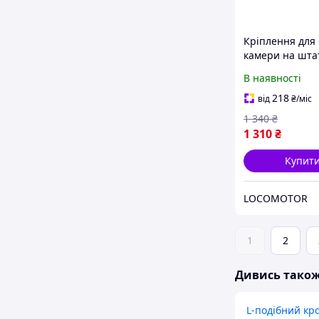
Кріплення для
камери на шта
Ulanzi R079
В наявності
Hummingbird 
QR Base Black (
218
від
₴
/міс
1 340
₴
1 310
₴
Купит
LOCOMOTOR
1
2
Дивись тако
L-подібний к