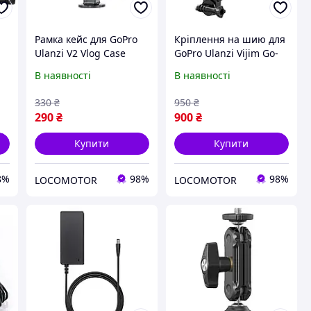
Рамка кейс для GoPro
Кріплення на шию для
Ulanzi V2 Vlog Case
GoPro Ulanzi Vijim Go-
Black (1280)
Quick II Magnetic Neck
В наявності
В наявності
1)
Holder Mount For Action
Cameras Black
330
₴
950
₴
(T011GBB1)
290
₴
900
₴
Купити
Купити
8%
98%
98%
LOCOMOTOR
LOCOMOTOR