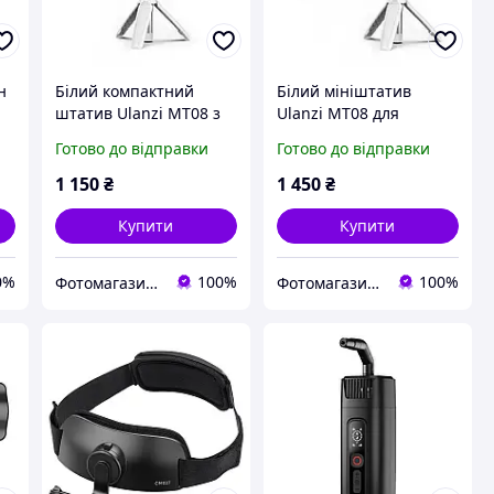
н
Білий компактний
Білий мініштатив
штатив Ulanzi MT08 з
Ulanzi MT08 для
тримачем для
телефона з
Готово до відправки
Готово до відправки
телефона
дистанційним пультом
для подорожей
1 150
₴
1 450
₴
Купити
Купити
0%
100%
100%
Фотомагазин 4oto.pro , відео та аудіо обладнання, студійне світло та відеосвітло.
Фотомагазин 4oto.pro , відео та аудіо обладнання, студійне світло та відеосвітло.