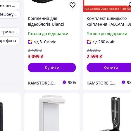
Кріплення для екшн камер
Штатив для телефону з пультом
Кріплення для
Комплект швидкого
відеоблогів Ulanzi
кріплення FALCAM F3
UKA07 комплект
Camera Quick Release
Універсальний тримач телефону
Готово до відправки
Готово до відправки
професійний,
Plate Kit майданчик д
артфона
швидкознімний,
камери, сумісний з
310
260
від
₴
/міс
від
₴
/міс
панорамний Black
Arsa Swiss, і затискач
3 499
₴
3 099
₴
3 099
₴
2 599
₴
Купити
Купити
98%
9
KAMSTORE.COM.UA
KAMSTORE.COM.UA