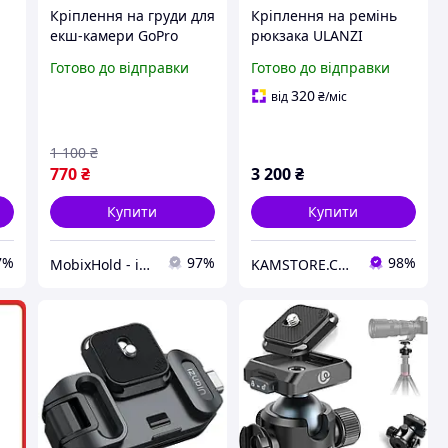
Кріплення на груди для
Кріплення на ремінь
екш-камери GoPro
рюкзака ULANZI
телефону з магнітним
FALCAM F38 для
Готово до відправки
Готово до відправки
кріпленням
штатива камери QR
швидкознімне Ulanzi
Plate Capture Camera
320
від
₴
/міс
Clip Black
1 100
₴
770
₴
3 200
₴
Купити
Купити
7%
97%
98%
MobixHold - інтернет-магазин сучасних гаджетів і корисних аксесуарів
KAMSTORE.COM.UA