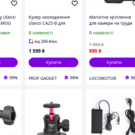
у Ulanzi
Кулер охолодження
Магнітне кріплення
FILMOG
Ulanzi CA25-B для
для камери на груди
0ML
камери
Ulanzi CM028 Phone
равки
В наявності
В наявності
Sony/Canon/FUJIFILM/Ni
Mount Black (C021GBB
kon (C072GBB3 )
266
від
₴
/міс
1 050
₴
1 599
₴
890
₴
и
Купити
Купити
99%
98%
9
PROF GADGET
LOCOMOTOR