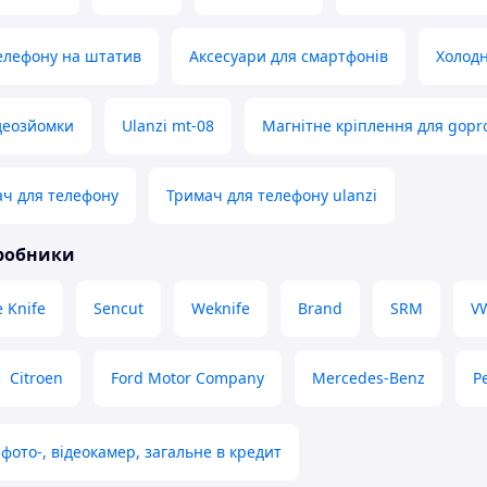
елефону на штатив
Аксесуари для смартфонів
Холод
деозйомки
Ulanzi mt-08
Магнітне кріплення для gopr
ч для телефону
Тримач для телефону ulanzi
иробники
 Knife
Sencut
Weknife
Brand
SRM
V
Citroen
Ford Motor Company
Mercedes-Benz
P
фото-, відеокамер, загальне в кредит