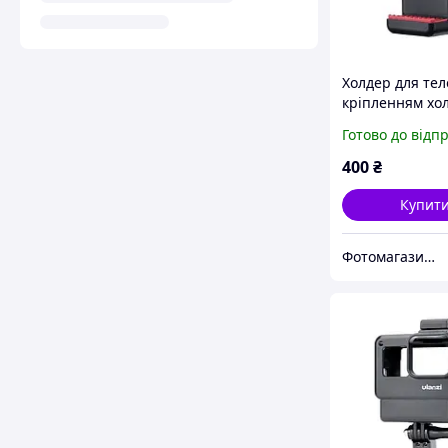
Холдер для тел
кріпленням хо
черевик Ulanzi
Готово до відп
400
₴
Купит
Фотомагазин 4oto.pro , відео та аудіо обладнання, студійне світло та відеосвітло.