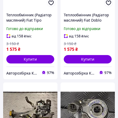
Теплообмінник (Радіатор
Теплообмінник (Радіатор
масляний) Fiat Tipo
масляний) Fiat Doblo
1.3Mjet 2016 123657-01
1.6MJet 2010 189514-01
Готово до відправки
Готово до відправки
158
158
від
₴
/міс
від
₴
/міс
3 150
₴
3 150
₴
1 575
₴
1 575
₴
Купити
Купити
97%
97%
Авторозбірка Київ б/у автозапчастини
Авторозбірка Київ б/у автозапчастини