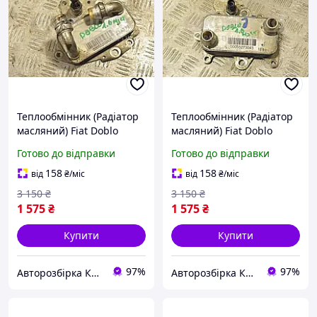
Теплообмінник (Радіатор
Теплообмінник (Радіатор
масляний) Fiat Doblo
масляний) Fiat Doblo
1.6MJet 2010 55208625
1.6MJet 2010 55273043
Готово до відправки
Готово до відправки
215319
236573
158
158
від
₴
/міс
від
₴
/міс
3 150
₴
3 150
₴
1 575
₴
1 575
₴
Купити
Купити
97%
97%
Авторозбірка Київ б/у автозапчастини
Авторозбірка Київ б/у автозапчастини