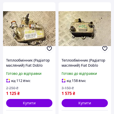
Теплообмінник (Радіатор
Теплообмінник (Радіатор
масляний) Fiat Doblo
масляний) Fiat Doblo
1.6MJet 2010 55236754
2.0Mjet 2010 55224771
Готово до відправки
Готово до відправки
309363
327370
112
158
від
₴
/міс
від
₴
/міс
2 250
₴
3 150
₴
1 125
₴
1 575
₴
Купити
Купити