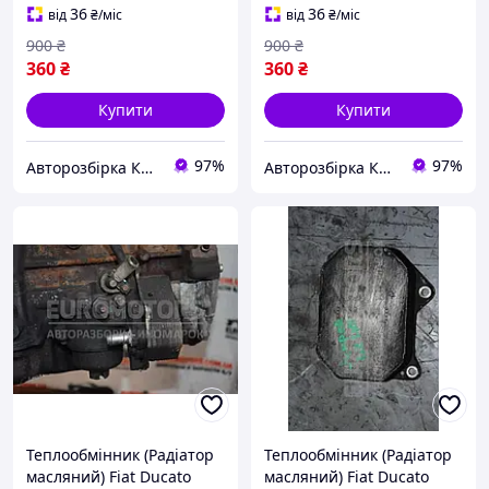
36
36
від
₴
/міс
від
₴
/міс
900
₴
900
₴
360
₴
360
₴
Купити
Купити
97%
97%
Авторозбірка Київ б/у автозапчастини
Авторозбірка Київ б/у автозапчастини
Теплообмінник (Радіатор
Теплообмінник (Радіатор
масляний) Fiat Ducato
масляний) Fiat Ducato