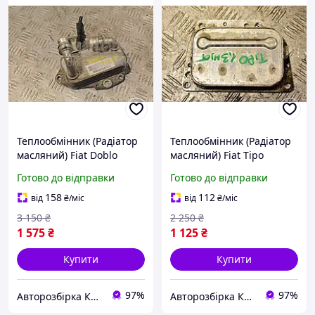
Теплообмінник (Радіатор
Теплообмінник (Радіатор
масляний) Fiat Doblo
масляний) Fiat Tipo
1.6MJet 2010 55208625
1.3Mjet 2016 7868722
Готово до відправки
Готово до відправки
256483
301894
158
112
від
₴
/міс
від
₴
/міс
3 150
₴
2 250
₴
1 575
₴
1 125
₴
Купити
Купити
97%
97%
Авторозбірка Київ б/у автозапчастини
Авторозбірка Київ б/у автозапчастини