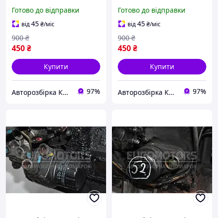
2.2hdi 2006-2014 73976-01
2.2hdi 2006-2014
Готово до відправки
Готово до відправки
6790875821 85815
45
45
від
₴
/міс
від
₴
/міс
900
₴
900
₴
450
₴
450
₴
Купити
Купити
97%
97%
Авторозбірка Київ б/у автозапчастини
Авторозбірка Київ б/у автозапчастини