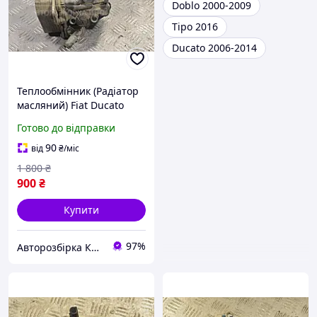
Doblo 2000-2009
Tipo 2016
Ducato 2006-2014
Теплообмінник (Радіатор
масляний) Fiat Ducato
2.2hdi 2006-2014
Готово до відправки
6790978920 185589
90
від
₴
/міс
1 800
₴
900
₴
Купити
97%
Авторозбірка Київ б/у автозапчастини