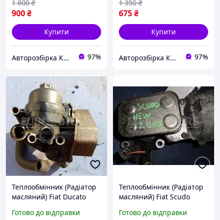
1 800
₴
1 350
₴
900
₴
675
₴
Купити
Купити
97%
97%
Авторозбірка Київ б/у автозапчастини
Авторозбірка Київ б/у автозапчастини
Теплообмінник (Радіатор
Теплообмінник (Радіатор
масляний) Fiat Ducato
масляний) Fiat Scudo
2.2hdi 2006-2014
2.0Mjet 16V 2007-2016
Готово до відправки
Готово до відправки
6790875821 17340
21326