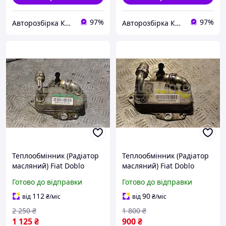
97%
97%
Авторозбірка Київ б/у автозапчастини
Авторозбірка Київ б/у автозапчастини
Теплообмінник (Радіатор
Теплообмінник (Радіатор
масляний) Fiat Doblo
масляний) Fiat Doblo
1.6MJet 2010 55236754
1.6MJet 2010 55220558
Готово до відправки
Готово до відправки
349827
351182
112
90
від
₴
/міс
від
₴
/міс
2 250
₴
1 800
₴
1 125
₴
900
₴