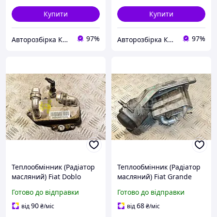
Купити
Купити
97%
97%
Авторозбірка Київ б/у автозапчастини
Авторозбірка Київ б/у автозапчастини
Теплообмінник (Радіатор
Теплообмінник (Радіатор
масляний) Fiat Doblo
масляний) Fiat Grande
1.6MJet 2010 55220558
Punto 1.9jtd 2005 134170
Готово до відправки
Готово до відправки
351601
90
68
від
₴
/міс
від
₴
/міс