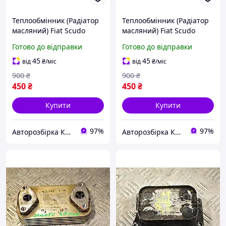
Теплообмінник (Радіатор
Теплообмінник (Радіатор
масляний) Fiat Scudo
масляний) Fiat Scudo
1.9td 1995-2007 105212
2.0Mjet 16V 2007-2016
Готово до відправки
Готово до відправки
141146
45
45
від
₴
/міс
від
₴
/міс
900
₴
900
₴
450
₴
450
₴
Купити
Купити
97%
97%
Авторозбірка Київ б/у автозапчастини
Авторозбірка Київ б/у автозапчастини