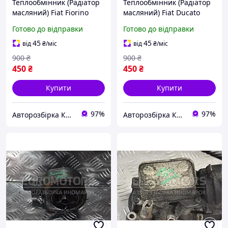
Теплообмінник (Радіатор
Теплообмінник (Радіатор
масляний) Fiat Fiorino
масляний) Fiat Ducato
1.7td 1988-2001 87009
2.3jtd 2002-2006 97536
Готово до відправки
Готово до відправки
45
45
від
₴
/міс
від
₴
/міс
900
₴
900
₴
450
₴
450
₴
Купити
Купити
97%
97%
Авторозбірка Київ б/у автозапчастини
Авторозбірка Київ б/у автозапчастини