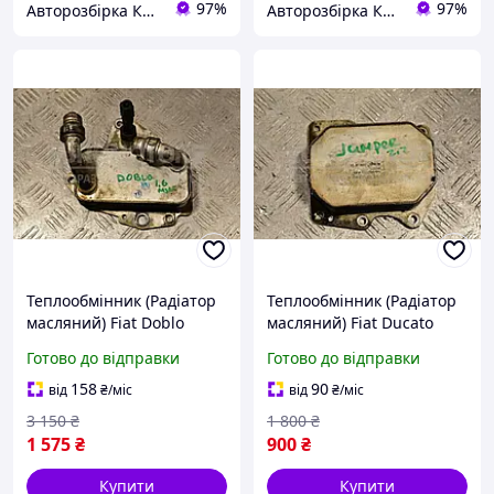
97%
97%
Авторозбірка Київ б/у автозапчастини
Авторозбірка Київ б/у автозапчастини
Теплообмінник (Радіатор
Теплообмінник (Радіатор
масляний) Fiat Doblo
масляний) Fiat Ducato
1.6MJet 2010 323466
2.2hdi 2006-2014
Готово до відправки
Готово до відправки
6790978920 324531
158
90
від
₴
/міс
від
₴
/міс
3 150
₴
1 800
₴
1 575
₴
900
₴
Купити
Купити