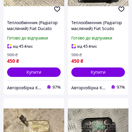
Теплообмінник (Радіатор
Теплообмінник (Радіатор
масляний) Fiat Ducato
масляний) Fiat Scudo
3.0MJet 2014 504078695
2.0Mjet 16V 2007-2016
Готово до відправки
Готово до відправки
349264
6790859280 305437
45
45
від
₴
/міс
від
₴
/міс
900
₴
900
₴
450
₴
450
₴
Купити
Купити
97%
97%
Авторозбірка Київ б/у автозапчастини
Авторозбірка Київ б/у автозапчастини