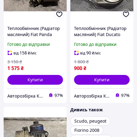
Теплообмінник (Радіатор
Теплообмінник (Радіатор
масляний) Fiat Panda
масляний) Fiat Ducato
1.3Mjet 2012 203609-01
2.3MJet 2014 5801630224
Готово до відправки
Готово до відправки
180608
158
90
від
₴
/міс
від
₴
/міс
3 150
₴
1 800
₴
1 575
₴
900
₴
Купити
Купити
97%
97%
Авторозбірка Київ б/у автозапчастини
Авторозбірка Київ б/у автозапчастини
Дивись також
Scudo, peugeot
Fiorino 2008