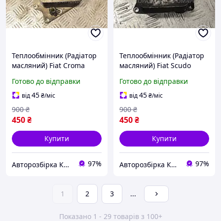
Теплообмінник (Радіатор
Теплообмінник (Радіатор
масляний) Fiat Croma
масляний) Fiat Scudo
1.9MJet 2005-2011
2.0Mjet 16V 2007-2016
Готово до відправки
Готово до відправки
5989070241 266564
6790979911 190681
45
45
від
₴
/міс
від
₴
/міс
900
₴
900
₴
450
₴
450
₴
Купити
Купити
97%
97%
Авторозбірка Київ б/у автозапчастини
Авторозбірка Київ б/у автозапчастини
1
2
3
...
Показано 1 - 29 товарів з 100+