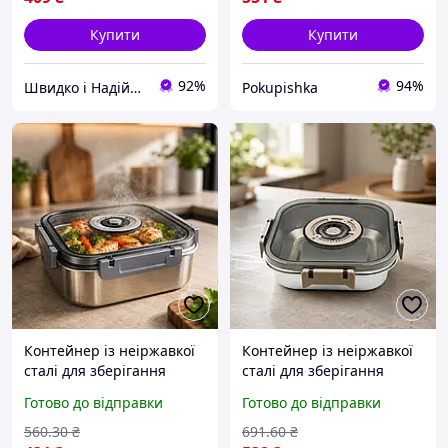
Купити
Купити
92%
94%
Швидко і Надійно
Pokupishka
Контейнер із неіржавкої
Контейнер із неіржавкої
сталі для зберігання
сталі для зберігання
3000ml AND 20687-15
1800ml AND 20687-14 /
Готово до відправки
Готово до відправки
AND/поживний
Квадратний харчовий
контейнер із
контейнер із
560
.30
₴
691
.60
₴