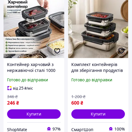
Контейнер харчовий з
Комплект контейнерів
нержавіючої сталі 1000
для зберігання продуктів
мл 20687-13 сірий
3 шт., Набір харчових
Готово до відправки
Готово до відправки
контейнерів із неіржавкої
сталі з кришками для їжі
25
від
₴
/міс
346
₴
1 200
₴
246
₴
600
₴
Купити
Купити
97%
100%
ShopMate
СмартШоп