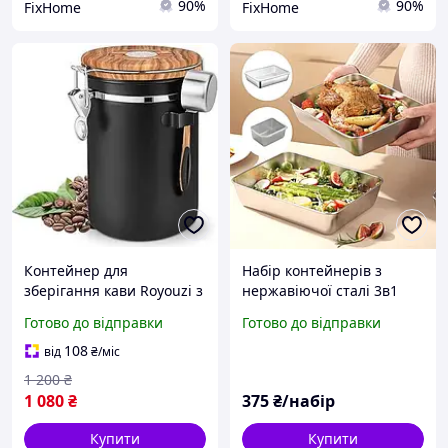
90%
90%
FixHome
FixHome
Контейнер для
Набір контейнерів з
зберігання кави Royouzi з
нержавіючої сталі 3в1
нержавіючої сталі,
Готово до відправки
Готово до відправки
герметична банка з
клапаном та мірною
108
від
₴
/міс
ложкою
1 200
₴
1 080
₴
375
₴/набір
Купити
Купити