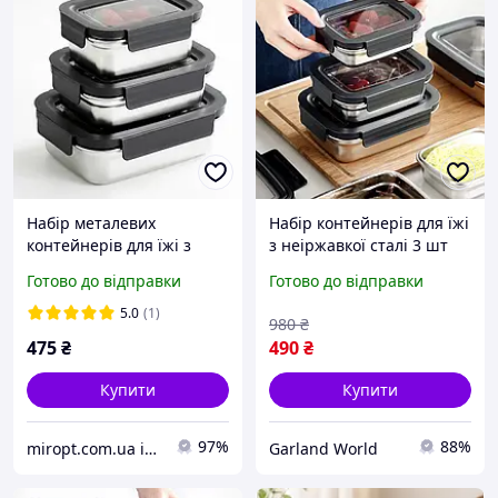
Набір металевих
Набір контейнерів для їжі
контейнерів для їжі з
з неіржавкої сталі 3 шт
кришками з неіржавкої
300/600/1200 мл із
Готово до відправки
Готово до відправки
сталі 3 шт. 300, 600, 1200
кришками для зберігання
мл Steel Food Container
продуктів
5.0
(1)
980
₴
475
₴
490
₴
Купити
Купити
97%
88%
miropt.com.ua інтернет магазин. Доставка по Україні 1-2 дні
Garland World