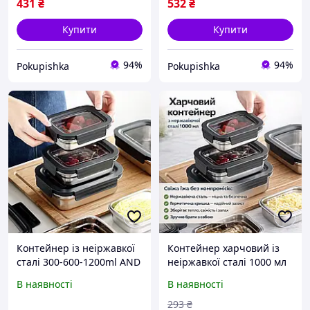
герметичною кришкою/
герметичною кришкою /
431
₴
532
₴
Вакуумний
Контейнер
Купити
Купити
94%
94%
Pokupishka
Pokupishka
Контейнер із неіржавкої
Контейнер харчовий із
сталі 300-600-1200ml AND
неіржавкої сталі 1000 мл
20687-10
20687-13 сірий
В наявності
В наявності
293
₴