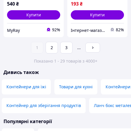
540
₴
193
₴
Купити
Купити
92%
82%
MyRay
Інтернет-магазин Промчик
1
2
3
...
Показано 1 - 29 товарів з 4000+
Дивись також
Контейнери для їжі
Товари для кухні
Контейнери 
Контейнер для зберігання продуктів
Ланч бокс метале
Популярні категорії