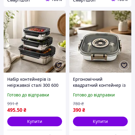
Набір контейнерів із
Ергономічний
неіржавкої сталі 300 600
квадратний контейнер із
1200 мл із кришками для
неіржавкої сталі з
Готово до відправки
Готово до відправки
зберігання продуктів
герметичною кришкою й
індикатором дати 1800 мл
991
₴
780
₴
495
.50
₴
390
₴
Купити
Купити