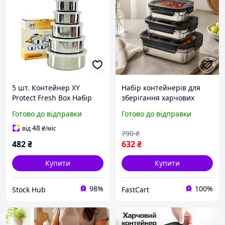
5 шт. Контейнер XY
Набір контейнерів для
Protect Fresh Box Набір
зберігання харчових
для зберігання продуктів
продуктів 300-600-1200ml
Готово до відправки
Готово до відправки
із неіржавкої сталі
Харчовий контейнер із
високої якості
неіржавкої сталі
48
від
₴
/міс
790
₴
Контейнери з неіржавкої
482
₴
632
₴
Купити
Купити
98%
100%
Stock Hub
FastCart