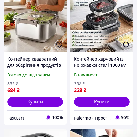
Контейнер квадратний
Контейнер харчовий із
для зберігання продуктів
неіржавкої сталі 1000 мл
500 мл Квадратні
20687-13, сірий
Готово до відправки
В наявності
контейнери для продуктів
Харчовий контейнер із
855
₴
358
₴
неіржавкої сталі
684
₴
228
₴
Купити
Купити
100%
96%
FastCart
Palermo - Прості технологічні рішення для вашого дому