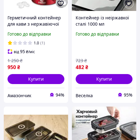
Герметичний контейнер
Контейнер із неіржавкої
для кави з нержавіючої
сталі 1000 мл
сталі 0,65 кг з клапаном
герметичний для їжі на
Готово до відправки
Готово до відправки
CO2, індикатором дати,
роботу та пікнік
червоний
універсальний FLAME
1.0
(1)
95
від
₴
/міс
1 250
₴
723
₴
950
₴
482
₴
Купити
Купити
94%
95%
Амазончик
Веселка