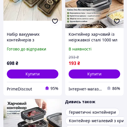
Набір вакуумних
Контейнер харчовий із
контейнерів з
неіржавкої сталі 1000 мл
нержавіючої сталі
20687-13 сірий
Готово до відправки
В наявності
EMPIRE Нео 3 шт (0.75л,
1л, 1.25л) судки з
293
₴
кришками в коробці
698
₴
193
₴
Купити
Купити
95%
86%
PrimeDiscout
Інтернет-магазин "AVEON" - товари для всієї родини! Найнижчі ціни!
Дивись також
Герметичні контейнери
Контейнер металевий з кри