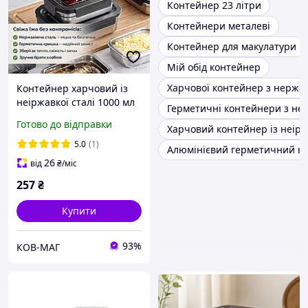
Контейнер 23 літри
Контейнери металеві
Контейнер для макулатури
Мій обід контейнер
Харчової контейнер з нержав
Контейнер харчовий із
неіржавкої сталі 1000 мл
Герметичні контейнери з неі
20687-13 сірий
Готово до відправки
Харчовий контейнер із неірж
5.0
(1)
Алюмінієвий герметичний к
26
від
₴
/міс
257
₴
Купити
93%
КОВ-МАГ