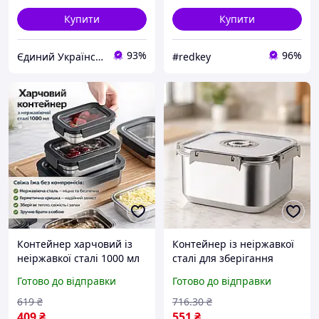
Купити
Купити
93%
96%
Єдиний Український
#redkey
Контейнер харчовий із
Контейнер із неіржавкої
неіржавкої сталі 1000 мл
сталі для зберігання
20687-13 сірий
5000ml AND 20687-16/
Готово до відправки
Готово до відправки
поживний контейнер із
кришкою/Контейнер для
619
₴
716
.30
₴
продуктів
409
₴
551
₴