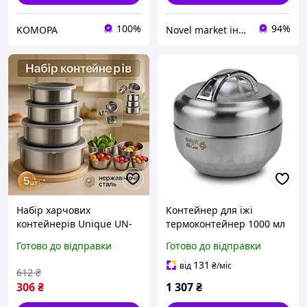
100%
94%
KOMOPA
Novel market інтернет-магазин унікальних товарів!
Набір харчових
Контейнер для їжі
контейнерів Unique UN-
термоконтейнер 1000 мл
1515 5 шт із нержавіючої
Nava круглий із
Готово до відправки
Готово до відправки
сталі JW-14 тренд
нержавіючої сталі S304
сріблястий з подвійними
131
від
₴
/міс
612
₴
стінками
306
₴
1 307
₴