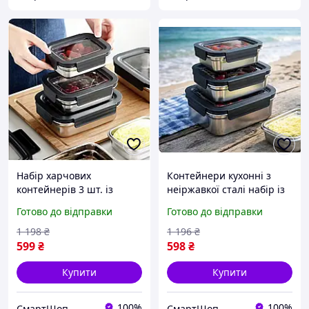
Набір харчових
Контейнери кухонні з
контейнерів 3 шт. із
неіржавкої сталі набір із
кришками для зберігання
3 штук для продуктів,
Готово до відправки
Готово до відправки
їжі, Контейнери
Харчові контейнери з
багатофункціональні з
герметичними кришками
1 198
₴
1 196
₴
неіржавкої сталі на кухню
599
₴
598
₴
Купити
Купити
100%
100%
СмартШоп
СмартШоп