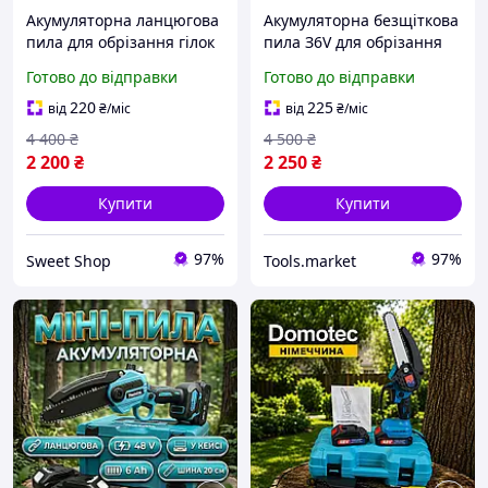
Акумуляторна ланцюгова
Акумуляторна безщіткова
пила для обрізання гілок
пила З6V для обрізання
20 В 2 АЧ Електропила на
гілок і розпилювання
Готово до відправки
Готово до відправки
акумуляторі для саду
дров Ручна Ланцюгова
ланцюгова Акумуляторні
пила DeWALT 2АКБ у кейсі
220
225
від
₴
/міс
від
₴
/міс
пили для дачі
30 см шина
4 400
₴
4 500
₴
2 200
₴
2 250
₴
Купити
Купити
97%
97%
Sweet Shop
Tools.market