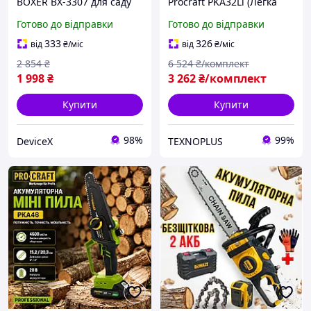
BOXER BX-3307 для саду
Procraft PKA32Li (Легка
та обрізки гілок, 2 шини
акумуляторна пила для
Готово до відправки
Готово до відправки
15 см, 2 АКБ 24V 5Ah
обрізання гілок)Міні
ланцюгова пила САДОВА
333
326
від
₴
/міс
від
₴
/міс
АКУМУЛЯТОРНА ПИЛА
2 854
₴
6 524
₴/комплект
1 998
₴
3 262
₴/комплект
Купити
Купити
98%
99%
DeviceX
TEXNOPLUS