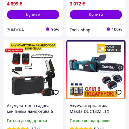
4 899
₴
3 072
₴
Купити
Купити
96%
100%
ЗНИЖКА
Tools-shop
Акумуляторна садова
Акумуляторна пила
мініпилка ланцюгова 6
Makita DUC132Z LTX
дюймів 2 АКБ 48 V 5000
(48V,6Ah) Безщіткова АКБ
Готово до відправки
Готово до відправки
mAh Пила сучкоріз для
пила Макіта з шиною 30
обрізання гілок дерев
см для гілок і дров
4.7
(3)
5.0
(1)