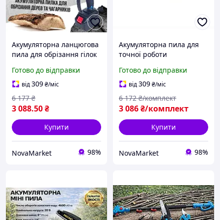
Акумуляторна ланцюгова
Акумуляторна пила для
пила для обрізання гілок
точної роботи
48v/6 Аh Ланцюгова пила
Електрична пила для
Готово до відправки
Готово до відправки
на акумуляторах для дому
дерева ланцюгова
Міні пили Пила для
Електрична пила для
309
309
від
₴
/міс
від
₴
/міс
обрізки
гілок 6 Ah Ланцюгові
6 177
₴
6 172
₴/комплект
електропили
3 088
.50
₴
3 086
₴/комплект
Купити
Купити
98%
98%
NovaMarket
NovaMarket