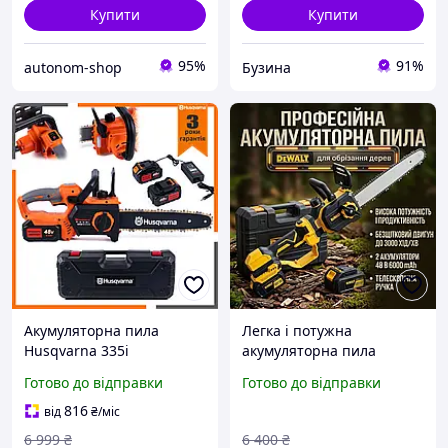
Купити
Купити
95%
91%
autonom-shop
Бузина
Акумуляторна пила
Легка і потужна
Husqvarna 335i
акумуляторна пила
ланцюгова (48V, 6Ah)
DeWalt 48В 6Ач з кейсом
Готово до відправки
Готово до відправки
Пила Хускварна з шиною
для зберігання, Ручна
30 см і 2 АКБ для
акумуляторна пила для
816
від
₴
/міс
обрізання гілок hw
різання гілок саду
6 999
₴
6 400
₴