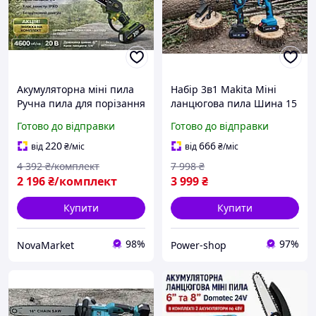
Акумуляторна міні пила
Набір 3в1 Makita Міні
Ручна пила для порізання
ланцюгова пила Шина 15
гілок PROCRAFT Потужна
см Акумуляторний
Готово до відправки
Готово до відправки
ланцюгова пила для
секатор 48 V Висоторіз
роботи в саду без без АКБ
акумуляторний 2.6 м
220
666
від
₴
/міс
від
₴
/міс
та зар. прист.
Пили для обрізання гілок
4 392
₴/комплект
7 998
₴
2 196
₴/комплект
3 999
₴
Купити
Купити
98%
97%
NovaMarket
Power-shop