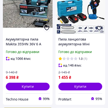
Акумуляторна пила
Пила ланцюгова
Makita 355HN 36V 6 A
акумуляторна Міні
Пила ланцюгова Потужна
електропила
Готово до відправки
Готово до відправки
ланцюгова пила
акумуляторна для обрізки
Компактна пила
гілок 1/4 дюйми з двома
1066
від
₴
/міс
1.0
(1)
Акумуляторна пила для
шинами 15см та 20 см в
146
від
₴
/міс
гілок
кейс
9 140
₴
2 145
₴
6 398
₴
1 455
₴
Купити
Купити
99%
95%
Techno House
ProMart