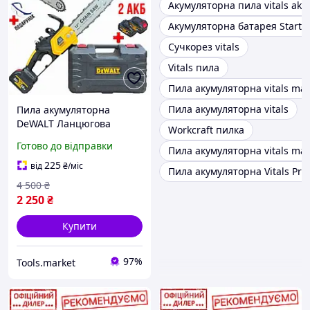
Акумуляторна пила vitals akz
Акумуляторна батарея Start P
Сучкорез vitals
Vitals пила
Пила акумуляторна vitals mas
Пила акумуляторна vitals
Пила акумуляторна
DeWALT Ланцюгова
Workcraft пилка
Безщіткова пила 36V
Готово до відправки
Пила акумуляторна vitals mas
Електропилка для
обрізання гілок Пила з
225
від
₴
/міс
Пила акумуляторна Vitals Pro
автоматичним
4 500
₴
змащенням ланцюга
2 250
₴
Купити
97%
Tools.market