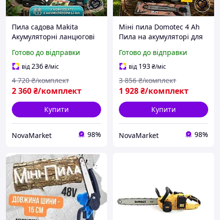
Пила садова Makita
Міні пила Domotec 4 Аh
Акумуляторні ланцюгові
Пила на акумуляторі для
пили (Пили для обрізання
гілок (Ланцюгова міні-
Готово до відправки
Готово до відправки
гілок) Ланцюгова міні-
пила для обрізання
пила для дому (Надійна
дерев) Міні електропила
236
193
від
₴
/міс
від
₴
/міс
пила для дому)
акумуляторна
4 720
₴/комплект
3 856
₴/комплект
2 360
₴/комплект
1 928
₴/комплект
Купити
Купити
98%
98%
NovaMarket
NovaMarket