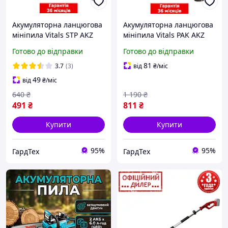
Акумуляторна ланцюгова
Акумуляторна ланцюгова
мініпила Vitals STP AKZ
мініпила Vitals PAK AKZ
1210c (Без АКБ і ЗП, 12 В,
1210c (Без АКБ і ЗП, 12 В,
Готово до відправки
Готово до відправки
10 см, 1/4", 3.6 м/с) для
10 см, 1/4", 3.6 м/с) для
дров гілок
дров гілок
81
3.7
(3)
від
₴
/міс
49
від
₴
/міс
640
₴
1 190
₴
491
₴
811
₴
Купити
Купити
95%
95%
ГардТех
ГардТех