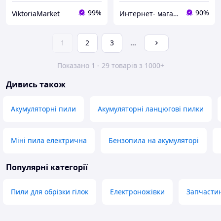
99%
90%
ViktoriaMarket
Интернет- магазин "AKB-OK"
1
2
3
...
Показано 1 - 29 товарів з 1000+
Дивись також
Акумуляторні пили
Акумуляторні ланцюгові пилки
Міні пила електрична
Бензопила на акумуляторі
Популярні категорії
Пили для обрізки гілок
Електроножівки
Запчастин