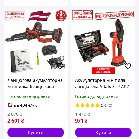
Ланцюгова акумуляторна
Акумуляторна мініпила
мініпилка безщіткова
ланцюгова Vitals STP AKZ
Vitals STP AKZ 1820-2n Kit
1810ck Kit (1 акб 2 А·год,
Готово до відправки
Готово до відправки
(2 акб 2 А·год, 20 см, 1/4")
18 В, 10 см, 1/4", 3.6 м/с)
для гілок
для дров гілок
434
від
₴
/міс
5.0
(2)
2 870
₴
1 410
₴
2 601
₴
971
₴
Купити
Купити