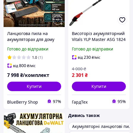
Ланцюгова пила на
Висоторіз акумуляторний
акумуляторах для дому
Vitals YLP Master ASG 1824
крок ланцюга 3/8"
SmartLine+ (шина 8", 3/8",
Готово до відправки
Готово до відправки
Портативна
8 м/с) для гілок
акумуляторна пила для
230
1.0
(1)
від
₴
/міс
сучків 40 см Пили для
800
від
₴
/міс
4 000
₴
обрізання гілок
7 998
₴/комплект
2 301
₴
Купити
Купити
97%
95%
BlueBerry Shop
ГардТех
Дивись також
Акумуляторні ланцюгові пилки