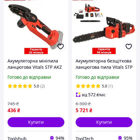
Акумуляторна мініпила
Акумуляторна безщіткова
ланцюгова Vitals STP AKZ
ланцюгова пила Vitals STP
1810c (Без АКБ і ЗП, 18 В,
AKZ 3640c BL Kit (2 акб 4
Готово до відправки
Готово до відправки
10 см, 1/4", 3.6 м/с) для
А·год, 36 В, 40 см, 3/8",
дров гілок
11.2 м/с) для дров
5.0
(2)
5.0
(1)
572
від
₴
/міс
745
₴
6 300
₴
436
₴
5 721
₴
Купити
Купити
94%
95%
Toolshub
ToolTech