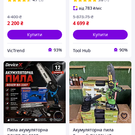
чагарників
783
від
₴
/міс
4 400
₴
5 873
.75
₴
2 200
₴
4 699
₴
Купити
Купити
93%
90%
VicTrend
Tool Hub
Пила акумуляторна
Акумуляторна пила