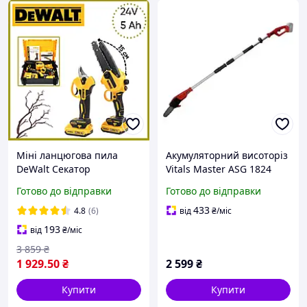
Міні ланцюгова пила
Акумуляторний висоторіз
DeWalt Секатор
Vitals Master ASG 1824
акумуляторний потужний
SmartLine+ для обрізки
Готово до відправки
Готово до відправки
для обрізання саду
гілок 15-194840
(Набори
433
4.8
(6)
від
₴
/міс
електроінструментів)
193
від
₴
/міс
Пили для обрізання гілок
3 859
₴
1 929
.50
₴
2 599
₴
Купити
Купити