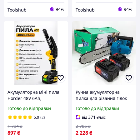
94%
94%
Toolshub
Toolshub
Акумуляторна міні пила
Ручна акумуляторна
Horder 48V 6Ah,
пилка для різання гілок
ланцюгова електропила
DOMOTEC Chain Saw 12''
Готово до відправки
Готово до відправки
20 см, бездротова пила
(30см), Ланцюгова Пила
для обрізки дерев, гілок,
на акумуляторах
371
5.0
(2)
від
₴
/міс
садова пилка
1 794
₴
2 785
₴
897
₴
2 228
₴