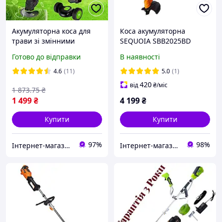
Акумуляторна коса для
Коса акумуляторна
трави зі змінними
SEQUOIA SBB2025BD
насадками SUNSHINE для
Готово до відправки
В наявності
робіт у саду 2 АКБ 8 ножів
Газонокосарка
4.6
(11)
5.0
(1)
420
від
₴
/міс
1 873
.75
₴
1 499
₴
4 199
₴
Купити
Купити
97%
98%
Інтернет-магазин "Grantech"
Інтернет-магазин ELEKTROMAG