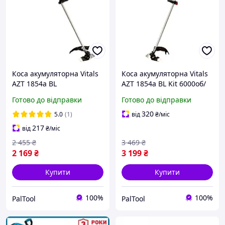
Коса акумуляторна Vitals
Коса акумуляторна Vitals
AZT 1854a BL
AZT 1854a BL Kit 6000об/
хв Повний компоект (акб
Готово до відправки
Готово до відправки
4ам + зарядка)
320
5.0
(1)
від
₴
/міс
217
від
₴
/міс
2 455
₴
3 469
₴
2 169
₴
3 199
₴
Купити
Купити
100%
100%
PalTool
PalTool