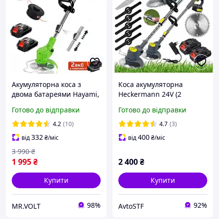
Акумуляторна коса з
Коса акумуляторна
двома батареями Hayami,
Heckermann 24V (2
Ручний акумуляторний
акумулятори)
Готово до відправки
Готово до відправки
тример для трави з
волосінню й
4.2
(10)
4.7
(3)
телескопічною штангою
332
400
від
₴
/міс
від
₴
/міс
3 990
₴
1 995
₴
2 400
₴
Купити
Купити
98%
92%
MR.VOLT
AvtoSTF