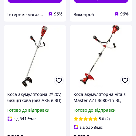
96%
96%
Інтернет-магазин "Mr.Tools"
Виконроб
Коса акумуляторна 2*20V,
Коса акумуляторна Vitals
безщіткова (без АКБ в ЗП)
Master AZT 3680-1n BL,
Vitals Master AZT 36540 BL
посадка МАКІТА,
Готово до відправки
Готово до відправки
SmartLine+
безщітковий двигун (без
АКБ і ЗП) +
541
від
₴
/міс
5.0
(2)
БЕЗКОШТОВНА
635
від
₴
/міс
ДОСТАВКА!