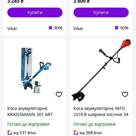
3 245
₴
3 809
₴
Купити
Купити
90%
90%
Vikar
Vikar
Коса акумуляторна
Коса акумуляторна YATO
KRAISSMANN 301 ART
2x18 В ширина косіння 34
20UL/1 (акумулятор 4000
см без АКБ (YT-85010)
Готово до відправки
Готово до відправки
мАг та зарядний
пристрій)
531
568
від
₴
/міс
від
₴
/міс