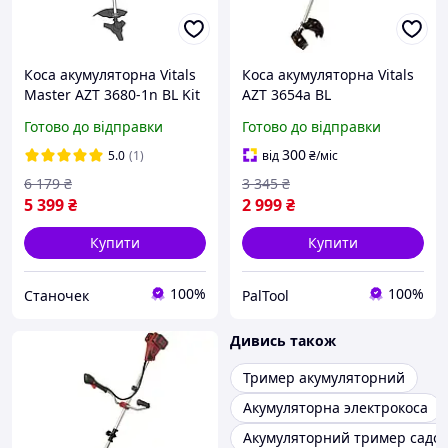
Коса акумуляторна Vitals
Коса акумуляторна Vitals
Master AZT 3680-1n BL Kit
AZT 3654a BL
Готово до відправки
Готово до відправки
300
5.0
(1)
від
₴
/міс
6 179
₴
3 345
₴
5 399
₴
2 999
₴
Купити
Купити
100%
100%
Станочек
PalTool
Дивись також
Тример акумуляторний
Акумуляторна электрокоса
Акумуляторний тример садо