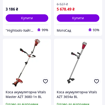
6 527
₴
3 186
₴
5 678
.49
₴
Купити
Купити
99%
93%
"Hightools-Хайтулс" Інтернет-магазин інструменту
МотоСад
Коса акумуляторна Vitals
Коса акумуляторна Vitals
Master AZT 3680-1n BL
AZT 3654a BL
Готово до відправки
Готово до відправки