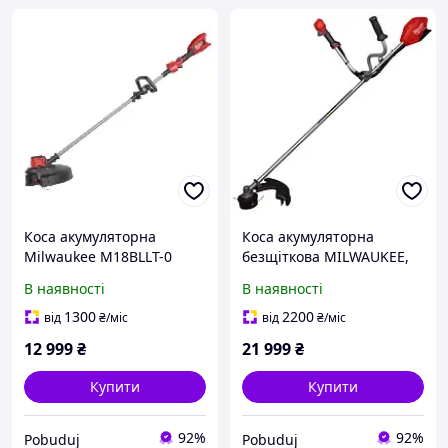
Коса акумуляторна
Коса акумуляторна
Milwaukee M18BLLT-0
безщіткова MILWAUKEE,
FUEL (4933472218)
M18 FBCU-0 (каркас, ніж з
В наявності
В наявності
4 лезами, ключ T30,
ранцева підвіска,
1300
2200
від
₴
/міс
від
₴
/міс
картонне пакування) (зам
12 999
₴
21 999
₴
Купити
Купити
92%
92%
Pobuduj
Pobuduj