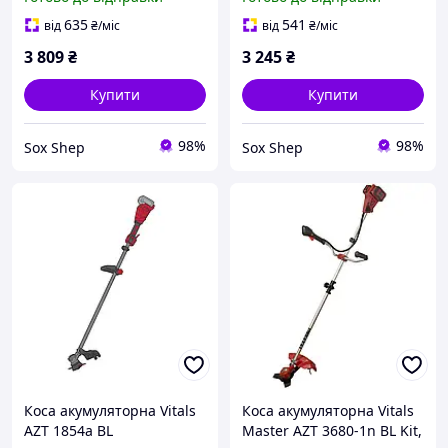
635
541
від
₴
/міс
від
₴
/міс
3 809
₴
3 245
₴
Купити
Купити
98%
98%
Sox Shep
Sox Shep
Коса акумуляторна Vitals
Коса акумуляторна Vitals
AZT 1854a BL
Master AZT 3680-1n BL Kit,