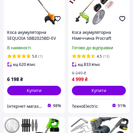
Коса акумуляторна
Коса акумуляторна
SEQUOIA SBB2025BD-EV
Німеччина Procraft
ATA40(2АКБ та ЗП)
В наявності
Готово до відправки
5.0
(1)
4.5
(13)
620
833
від
₴
/міс
від
₴
/міс
6 249
₴
6 198
₴
4 999
₴
Купити
Купити
98%
91%
Інтернет-магазин ELEKTROMAG
ТехноElectric