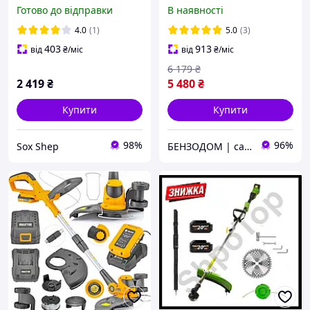
безщітковий двигун,
Готово до відправки
В наявності
посадка Макіта
+БЕЗКОШТОВНА
4.0
(1)
5.0
(3)
ДОСТАВКА!
403
913
від
₴
/міс
від
₴
/міс
6 179
₴
2 419
₴
5 480
₴
Купити
Купити
98%
96%
Sox Shep
БЕНЗОДОМ | садова техніка та електроінструмент