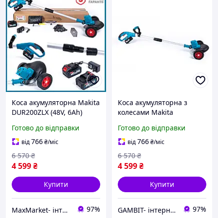
Коса акумуляторна Makita
Коса акумуляторна з
DUR200ZLX (48V, 6Ah)
колесами Makita
Тример садовий Макіта з
DUR200ZLX (48V, 6Ah)
Готово до відправки
Готово до відправки
колесами + 2 АКБ та
Садовий тример Макіта зі
штанга 1,4 м в комплекті
штангою 1,4м та 2АКБ
766
766
від
₴
/міс
від
₴
/міс
mm
для дачі gt
6 570
₴
6 570
₴
4 599
₴
4 599
₴
Купити
Купити
97%
97%
MaxMarket- інтернет магазин товарів для дому
GAMBIT- інтернет магазин товарів для дому