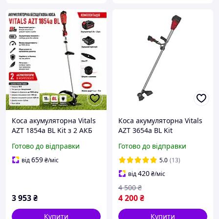
Коса акумуляторна Vitals
Коса акумуляторна Vitals
AZT 1854a BL Kit з 2 АКБ
AZT 3654a BL Kit
4Аг с ЗП
Готово до відправки
Готово до відправки
659
від
₴
/міс
5.0
(13)
420
від
₴
/міс
4 500
₴
3 953
₴
4 200
₴
Купити
Купити