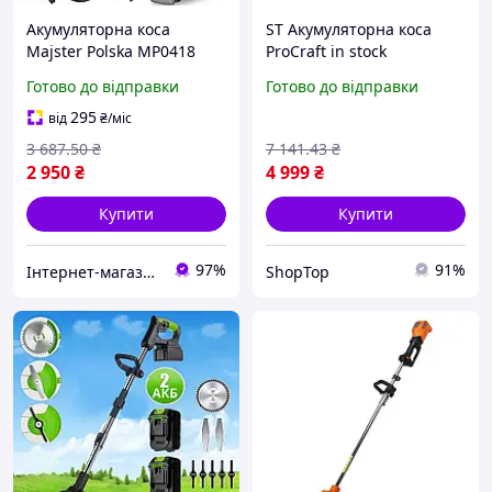
Акумуляторна коса
ST Акумуляторна коса
Majster Polska MP0418
ProCraft in stock
(Польща)
бездротова тример 20 В 4
Готово до відправки
Готово до відправки
Ач для скошування трави
чагарників газ SEL26\N
295
від
₴
/міс
3 687
.50
₴
7 141
.43
₴
2 950
₴
4 999
₴
Купити
Купити
97%
91%
Інтернет-магазин «Копійка»
ShopTop