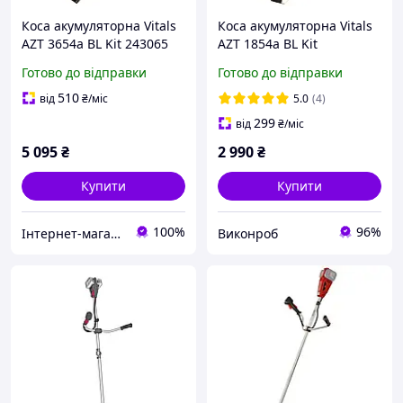
Коса акумуляторна Vitals
Коса акумуляторна Vitals
AZT 3654a BL Kit 243065
AZT 1854a BL Kit
Готово до відправки
Готово до відправки
510
від
₴
/міс
5.0
(4)
299
від
₴
/міс
5 095
₴
2 990
₴
Купити
Купити
100%
96%
Інтернет-магазин інструментів "R-Tools"
Виконроб