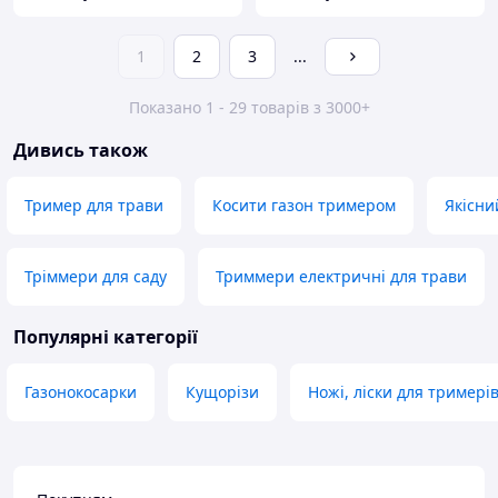
1
2
3
...
Показано 1 - 29 товарів з 3000+
Дивись також
Тример для трави
Косити газон тримером
Якісни
Тріммери для саду
Триммери електричні для трави
Популярні категорії
Газонокосарки
Кущорізи
Ножі, ліски для тримерів