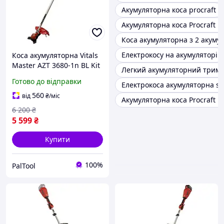
Акумуляторна коса procraft
Акумуляторна коса Procraft P
Коса акумуляторна з 2 акуму
Електрокосу на акумуляторі
Коса акумуляторна Vitals
Master AZT 3680-1n BL Kit
Легкий акумуляторний трим
працює на акб М1 800Вт
Готово до відправки
Електрокоса акумуляторна s
Безщіткова. Нижній
двигун.
560
від
₴
/міс
Акумуляторна коса Procraft P
6 200
₴
5 599
₴
Купити
100%
PalTool