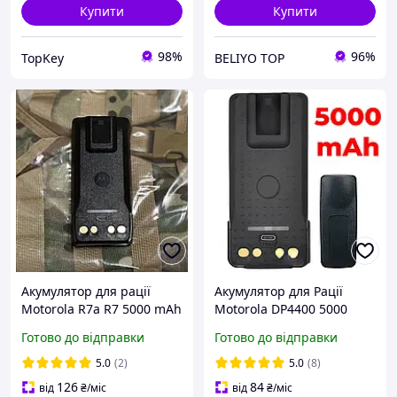
Купити
Купити
98%
96%
TopKey
BELIYO TOP
Акумулятор для рації
Акумулятор для Рації
Motorola R7a R7 5000 mAh
Motorola DP4400 5000
з TYPE-C, батарея для
mAh з USB-C Батарея на
Готово до відправки
Готово до відправки
рації Моторола р7
Радіостанцію Моторола
DP4800 DP4600 DP4400e +
5.0
(2)
5.0
(8)
кліпса
126
84
від
₴
/міс
від
₴
/міс