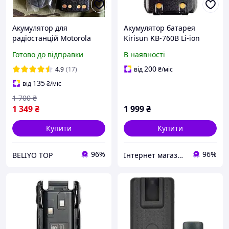
Акумулятор для
Акумулятор батарея
радіостанцій Motorola
Kirisun KB-760B Li-ion
dp4400 DP4800, батарея
2000 мА·год для рації
Готово до відправки
В наявності
на рацію Моторолу 5000
Kirisun DP405
мА·год з TYPE C
200
4.9
(17)
від
₴
/міс
135
від
₴
/міс
1 700
₴
1 349
₴
1 999
₴
Купити
Купити
96%
96%
BELIYO TOP
Інтернет магазин Store7