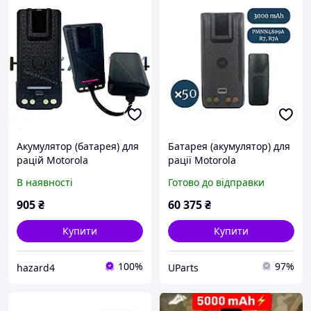
Акумулятор (батарея) для
Батарея (акумулятор) для
рацій Motorola
рації Motorola
DP4400/DP4600/DP4800,
PMNN4809A R7, R7A (3000
В наявності
Готово до відправки
3000 мАг, з USB Type-C
mAh) type-c - 50 шт
(PMNN4493)
905
₴
60 375
₴
Купити
Купити
100%
97%
hazard4
UParts