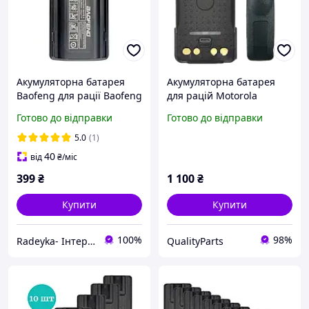
Акумуляторна батарея
Акумуляторна батарея
Baofeng для рації Baofeng
для рацій Motorola
UV-82 1800 MAh
DP4400 4600 4800 (2800
Готово до відправки
Готово до відправки
Акумулятор для Baofeng
mAh), type-c
UV82
5.0
(1)
40
від
₴
/міс
399
₴
1 100
₴
Купити
Купити
100%
98%
Radeyka- Інтернет магазин рацій та аксесуарів
QualityParts