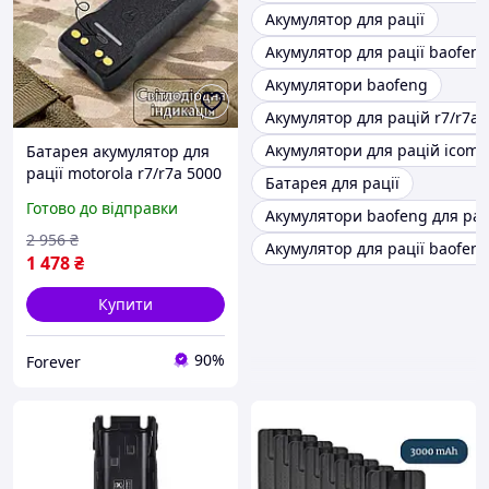
Акумулятор для рації
Акумулятор для рації baofeng
Акумулятори baofeng
Акумулятор для рацій r7/r7a 
Акумулятори для рацій icom
Батарея акумулятор для
рації motorola r7/r7a 5000
Батарея для рації
мА·год з usb type-c,
Готово до відправки
Акумулятори baofeng для рац
зарядний пристрій з
індикатором заряду,
2 956
₴
Акумулятор для рації baofeng
моторола акумулятор
1 478
₴
Купити
90%
Forever