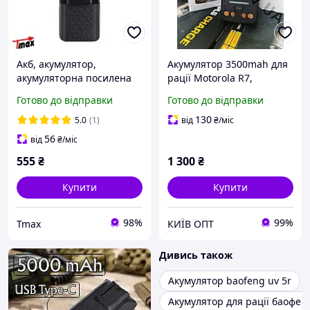
Акб, акумулятор,
Акумулятор 3500mah для
акумуляторна посилена
рації Motorola R7,
батарея для рації Baofeng
акумулятор PMNN4809A
Готово до відправки
Готово до відправки
UV-82 3800mAh!
3500mAh для рації
Motorola R7, Батарея R7a
130
5.0
(1)
від
₴
/міс
56
від
₴
/міс
555
₴
1 300
₴
Купити
Купити
98%
99%
Tmax
КИЇВ ОПТ
Дивись також
Акумулятор baofeng uv 5r
Акумулятор для рації баофен