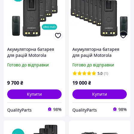
Акумуляторна батарея
Акумуляторна батарея
для рацій Motorola
для рацій Motorola
DP4400 4600 4800 (2800
DP4400 4600 4800 (2800
Готово до відправки
Готово до відправки
mAh), type-c - 10 шт.
mAh), type-c - 20 шт.
5.0
(1)
9 700
₴
19 000
₴
Купити
Купити
98%
98%
QualityParts
QualityParts