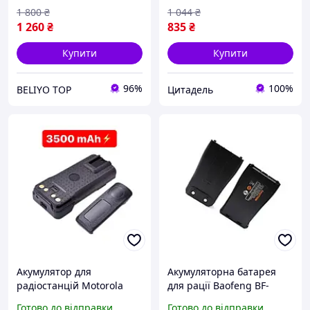
1 800
₴
1 044
₴
1 260
₴
835
₴
Купити
Купити
96%
100%
BELIYO TOP
Цитадель
Акумулятор для
Акумуляторна батарея
радіостанцій Motorola
для рації Baofeng BF-
dp4400 DP4800, батарея
888S-1500 mAh.
Готово до відправки
Готово до відправки