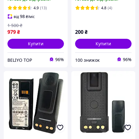
на рацію Моторолу 3500
Аккумулятор. Батарея.
мА·год з TYPE C
4.9
(13)
4.8
(4)
98
від
₴
/міс
1 500
₴
979
₴
200
₴
Купити
Купити
96%
96%
BELIYO TOP
100 знижок