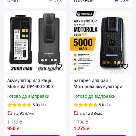
UParts
TOP.SHOP
Акумулятор для Рації
Батарея для рації
Motorola DP4400 3000
Моторола акумулятори
mAh з USB-C Батарея на
для радіостанцій Motorola
Готово до відправки
Готово до відправки
Радіостанцію Моторола
5000 mAh DP4400 DP4800
DP4800 DP4600 DP4400e
Type C серії ДП потужна
5.0
(11)
5.0
(2)
батарея для рації
95
128
від
₴
/міс
від
₴
/міс
1 150
₴
1 700
₴
950
₴
1 275
₴