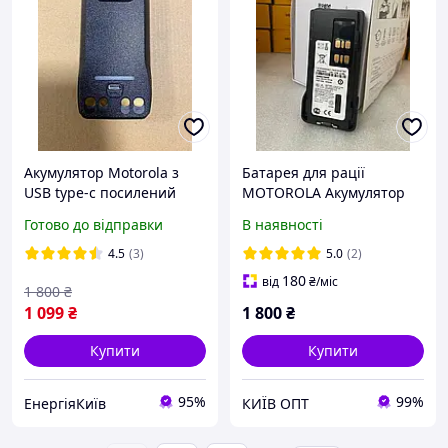
Акумулятор Motorola з
Батарея для рації
USB type-c посилений
MOTOROLA Акумулятор
PMNN4808A для
для рацій
Готово до відправки
В наявності
цифрових рацій Motorola
DP4400/4600/4800/DP2000
R7/R7a
/XPR 3000mAh
4.5
(3)
5.0
(2)
180
від
₴
/міс
1 800
₴
1 099
₴
1 800
₴
Купити
Купити
95%
99%
ЕнергіяКиїв
КИЇВ ОПТ