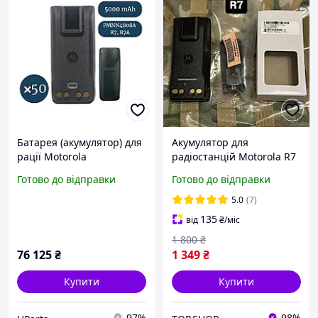
Батарея (акумулятор) для
Акумулятор для
рації Motorola
радіостанцій Motorola R7
PMNN4808A R7, R7A (5000
5000 mAh, батарея
Готово до відправки
Готово до відправки
mAh) type-c - 50 шт
акумулятор для рації
Motorola R7a з TYPE-C
5.0
(7)
135
від
₴
/міс
1 800
₴
76 125
₴
1 349
₴
Купити
Купити
97%
98%