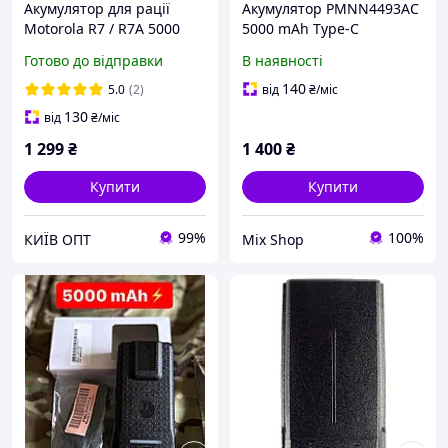
Акумулятор для рації
Акумулятор PMNN4493AC
Motorola R7 / R7A 5000
5000 mAh Type-C
mAh з Type-C, Li-Ion
(батарея) для рації
Готово до відправки
В наявності
батарея для рації
Motorola DP
Motorola R7, посилений
140
5.0
(2)
від
₴
/міс
АКБ
130
від
₴
/міс
1 299
₴
1 400
₴
Купити
Купити
99%
100%
КИЇВ ОПТ
Mix Shop