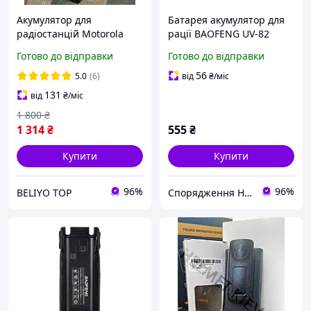
Акумулятор для
Батарея акумулятор для
радіостанцій Motorola
рації BAOFENG UV-82
R7a R7 5000 mAh з TYPE-C,
3800mAh
Готово до відправки
Готово до відправки
батарея акумулятор для
рації Motorola R7a
56
5.0
(6)
від
₴
/міс
131
від
₴
/міс
1 800
₴
1 314
₴
555
₴
Купити
Купити
96%
96%
BELIYO TOP
Спорядження Hazardous