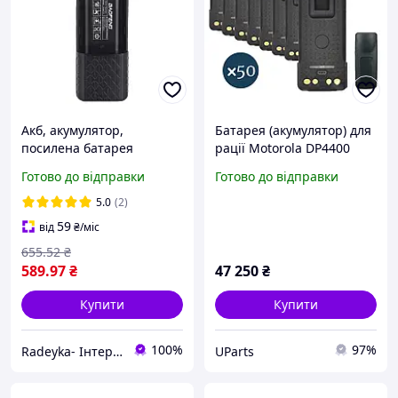
Акб, акумулятор,
Батарея (акумулятор) для
посилена батарея
рації Motorola DP4400
акумуляторна для рації
4600 4800 (3000 mAh),
Готово до відправки
Готово до відправки
Baofeng UV-82 3800mAh!
type-c 50 шт.
5.0
(2)
59
від
₴
/міс
655
.52
₴
589
.97
₴
47 250
₴
Купити
Купити
100%
97%
Radeyka- Інтернет магазин рацій та аксесуарів
UParts