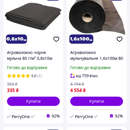
Агроволокно чорне
Агроволокно
мульча 80 г/м² 0,8х10м
мульчувальне 1,6х100м 80
для посадки суниці та
г/м чорне для посадки
Готово до відправки
Готово до відправки
укриття ґрунту від
суниці, укриття ґрунту від
бурʼянів (br-AWB8008010)
бурʼянів (br-AWB8016100)
759
5.0
(1)
від
₴
/міс
353
₴
4 794
₴
335
₴
4 554
₴
Купити
Купити
92%
92%
✅ PerryOne ✅
✅ PerryOne ✅