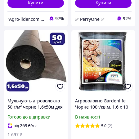
Купити
Купити
97%
92%
"Agro-lider.com.ua": Ваш провідник у світі садівництва та городництва!
✅ PerryOne ✅
Мульчують агроволокно
Агроволокно Gardenlife
50 г/м² чорне 1,6х50м для
Чорне 100г/кв.м. 1.6 х 10
посадки суниці та укриття
м Чорне агроволокно для
Готово до відправки
В наявності
ґрунту від бурʼянів (br-
клумби Волокно для
AWB5016050)
посадки полуниці
269
від
₴
/міс
5.0
(2)
1 697
₴