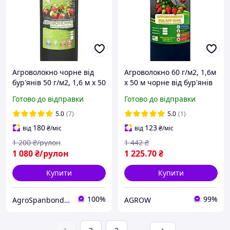
Агроволокно чорне від
Агроволокно 60 г/м2, 1,6м
бур'янів 50 г/м2, 1,6 м х 50
х 50 м чорне від бур'янів
м Чорне GROWTEX,
Україна
Готово до відправки
Готово до відправки
Україна
5.0
(7)
5.0
(1)
180
123
від
₴
/міс
від
₴
/міс
1 200
₴/рулон
1 442
₴
1 080
₴/рулон
1 225
.70
₴
Купити
Купити
100%
99%
AgroSpanbond-Market
AGROW