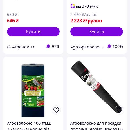
370
від
₴
/міс
680
₴
2 470
₴/рулон
646
₴
2 223
₴/рулон
Купити
Купити
97%
100%
🌻 Агроном 🌻
AgroSpanbond-Market
Агроволокно 100 г/м2,
Агроволокно для посадки
3,2м х 50 м чорне від
полуниці чорне Bradas 80