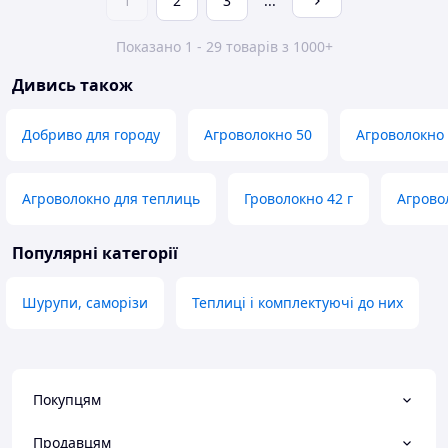
1
2
3
...
Показано 1 - 29 товарів з 1000+
Дивись також
Добриво для городу
Агроволокно 50
Агроволокно
Агроволокно для теплиць
Гроволокно 42 г
Агрово
Популярні категорії
Шурупи, саморізи
Теплиці і комплектуючі до них
Покупцям
Продавцям