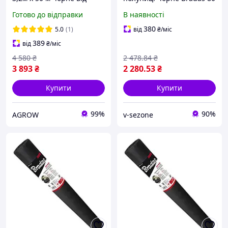
бур'янів Україна
г/м², 1.6 х 50 м,
Готово до відправки
В наявності
AWB8016050
380
5.0
(1)
від
₴
/міс
389
від
₴
/міс
4 580
₴
2 478
.84
₴
3 893
₴
2 280
.53
₴
Купити
Купити
99%
90%
AGROW
v-sezone