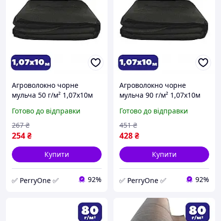
Агроволокно чорне
Агроволокно чорне
мульча 50 г/м² 1,07х10м
мульча 90 г/м² 1,07х10м
пакетоване для посадки
пакетоване для посадки
Готово до відправки
Готово до відправки
суниці та укриття ґрунту
суниці та укриття ґрунту
від бурʼянів Shadow
від бурʼянів
267
₴
451
₴
254
₴
428
₴
Купити
Купити
92%
92%
✅ PerryOne ✅
✅ PerryOne ✅