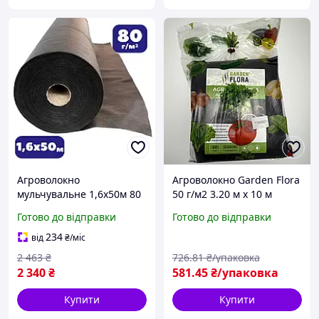
Агроволокно
Агроволокно Garden Flora
мульчувальне 1,6х50м 80
50 г/м2 3.20 м х 10 м
г/м² чорне для посадки
Чорне Волокно для
Готово до відправки
Готово до відправки
суниці, укриття ґрунту від
посадки полуниці Чорне
бурʼянів (br-AWB8016 AGN
агроволокно
234
від
₴
/міс
2 463
₴
726
.81
₴/упаковка
2 340
₴
581
.45
₴/упаковка
Купити
Купити