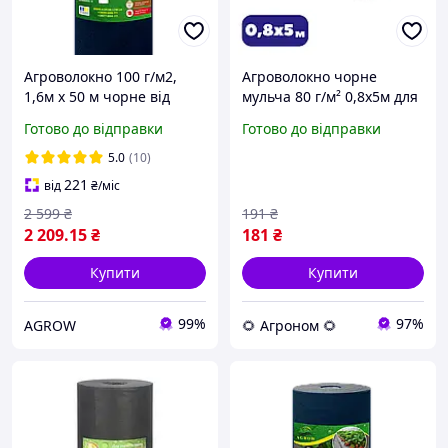
Агроволокно 100 г/м2,
Агроволокно чорне
1,6м х 50 м чорне від
мульча 80 г/м² 0,8х5м для
бур'янів Україна
посадки суниці та укриття
Готово до відправки
Готово до відправки
ґрунту від бурʼянів (br-
AWB8008005)
5.0
(10)
221
від
₴
/міс
2 599
₴
191
₴
2 209
.15
₴
181
₴
Купити
Купити
99%
97%
AGROW
🌻 Агроном 🌻