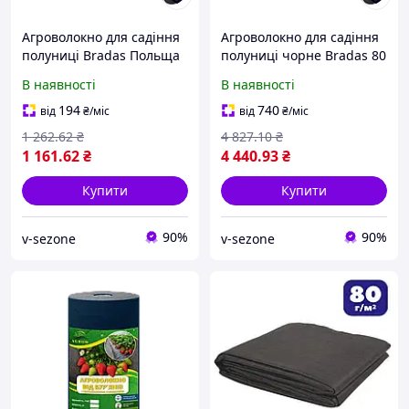
Агроволокно для садіння
Агроволокно для садіння
полуниці Bradas Польща
полуниці чорне Bradas 80
80 г/м2, 0,8 х 50 м,
г/м2, 1.6 х 100 м,
В наявності
В наявності
AWB8008050
AWB8016100
194
740
від
₴
/міс
від
₴
/міс
1 262
.62
₴
4 827
.10
₴
1 161
.62
₴
4 440
.93
₴
Купити
Купити
90%
90%
v-sezone
v-sezone