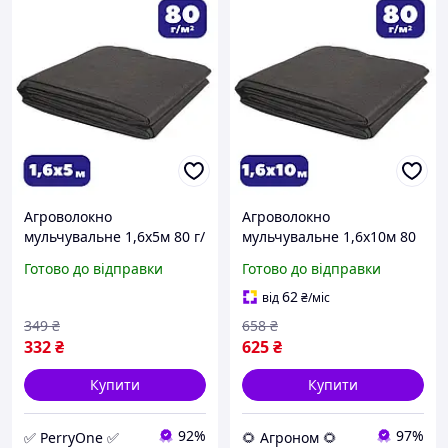
Агроволокно
Агроволокно
мульчувальне 1,6х5м 80 г/
мульчувальне 1,6х10м 80
м² чорне для посадки
г/м² чорне для посадки
Готово до відправки
Готово до відправки
суниці, укриття ґрунту від
суниці, укриття ґрунту від
бурʼянів (br-AWB80160
бурʼянів (br-AWB8016 AGN
62
від
₴
/міс
AGN
349
₴
658
₴
332
₴
625
₴
Купити
Купити
92%
97%
✅ PerryOne ✅
🌻 Агроном 🌻