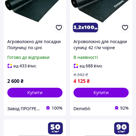
Агроволокно для посадки
Агроволокно для посадки
Полуниці по ціні
суниці 42 г/м чорне
Виробника ЧОРНЕ 50гр/
3,2х100 мульча для грядок
Готово до відправки
В наявності
кв.м. на 3 роки
та полуниці від бурʼянів
1,07м*100метрів (без
(АВЧР00002)
433
688
від
₴
/міс
від
₴
/міс
отворів)
4 342
₴
2 600
₴
4 125
₴
Купити
Купити
100%
92%
Завод ПРОГРЕС Полімер
Demebli