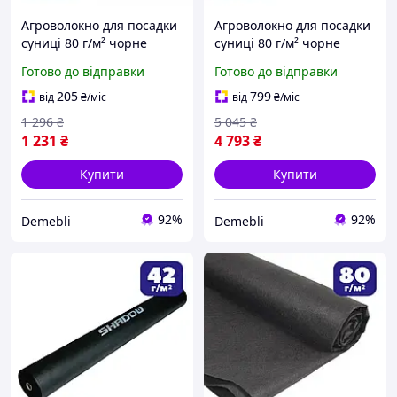
Агроволокно для посадки
Агроволокно для посадки
суниці 80 г/м² чорне
суниці 80 г/м² чорне
3,2х10 мульча для грядок
3,2х50 мульча для грядок
Готово до відправки
Готово до відправки
та полуниці від бурʼянів
та полуниці від бурʼянів
(br-AWB8032010)
(br-AWB8032050)
205
799
від
₴
/міс
від
₴
/міс
1 296
₴
5 045
₴
1 231
₴
4 793
₴
Купити
Купити
92%
92%
Demebli
Demebli