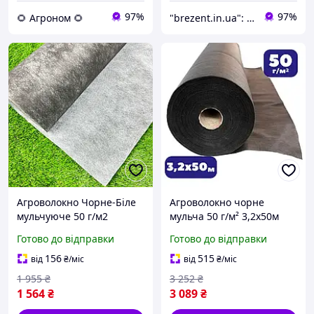
97%
97%
🌻 Агроном 🌻
"brezent.in.ua": Інтернет-магазин тентів і укривних матеріалів для захисту від дощу, снігу та сонця
Агроволокно Чорне-Біле
Агроволокно чорне
мульчуюче 50 г/м2
мульча 50 г/м² 3,2х50м
(1.07м/100 м) Garden Flora
для посадки суниці та
Готово до відправки
Готово до відправки
Польща волокно для
укриття ґрунту від
посадки полуниці
бурʼянів (br-AWB5032050)
156
515
від
₴
/міс
від
₴
/міс
AGN
1 955
₴
3 252
₴
1 564
₴
3 089
₴