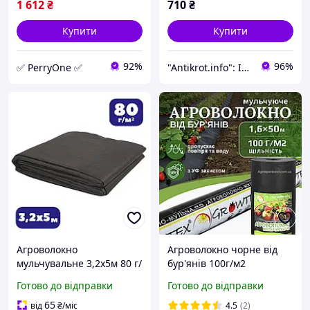
1 612
₴
710
₴
Купити
Купити
92%
96%
✅ PerryOne ✅
"Antikrot.info": Інтернет-магазин садових матеріалів, інструментів і засобів догляду за ділянкою
Агроволокно
Агроволокно чорне від
мульчувальне 3,2х5м 80 г/
бур'янів 100г/м2
м чорне для посадки
щільність* ширина 1.6
Готово до відправки
Готово до відправки
суниці, укриття ґрунту від
м* довжина 50 м
бурʼянів (br-AWB8032005)
65
від
₴
/міс
4.5
(2)