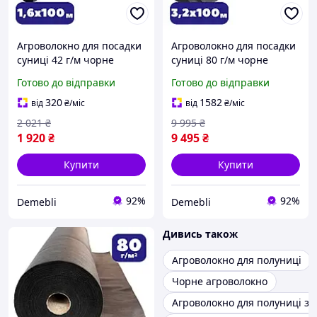
Агроволокно для посадки
Агроволокно для посадки
суниці 42 г/м чорне
суниці 80 г/м чорне
1,6х100 мульча для грядок
3,2х100 мульча для грядок
Готово до відправки
Готово до відправки
та полуниці від бурʼянів
та полуниці від бурʼянів
(АВЧР00001)
(br-AWB8032100)
320
1582
від
₴
/міс
від
₴
/міс
2 021
₴
9 995
₴
1 920
₴
9 495
₴
Купити
Купити
92%
92%
Demebli
Demebli
Дивись також
Агроволокно для полуниці
Чорне агроволокно
Агроволокно для полуниці з