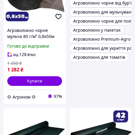
Агроволокно чорне від бур'ян
Агроволокно для мульчуванн
Агроволокно чорне для полу
Агроволокно у пакетах
Агроволокно чорне
мульча 80 г/м² 0,8х50м
Агроволокно Premium-Agro
для посадки суниці та
Готово до відправки
Агроволокно для укриття ро
укриття ґрунту від
бурʼянів (br-AWB8008050)
128
від
₴
/міс
Агроволокно для томатів
AGN
1 350
₴
1 282
₴
Купити
97%
🌻 Агроном 🌻