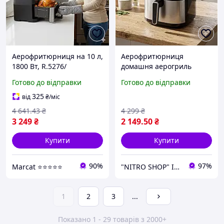
Аерофритюрниця на 10 л,
Аерофритюрниця
1800 Вт, R.5276/
домашня аерогриль
Безмасляна фритюрниця
Sokany, аерогриль 7 л
Готово до відправки
Готово до відправки
для дому / Мультипіч /
мультипіч, електричний
Аерогриль / Аерогриль
аерогриль для кухні
325
від
₴
/міс
електричний
4 641
.43
₴
4 299
₴
3 249
₴
2 149
.50
₴
Купити
Купити
90%
97%
Marcat ⭐⭐⭐⭐⭐
"NITRO SHOP" Інтернет магазин
1
2
3
...
Показано 1 - 29 товарів з 2000+