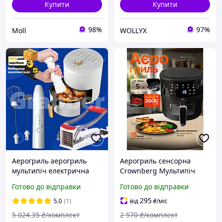
Купити
Купити
98%
97%
Moll
WOLLYX
Аерогриль аерогриль
Аерогриль сенсорна
мультипіч електрична
Crownberg Мультипіч
аело гриль
електрична 5 л Домашня
Готово до відправки
Готово до відправки
аерофритюрниця
фритюрниця для
мультипіч-аерогриль-
приготування їжі без олії
295
5.0
(1)
від
₴
/міс
аерогриль мультипіч
2000 Вт
5 024
.35
₴/комплект
2 570
₴/комплект
кухонний прилад