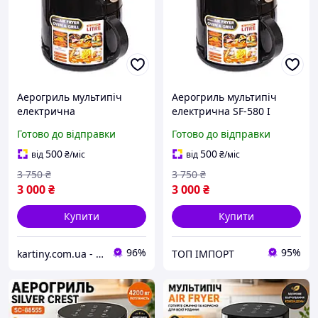
Аерогриль мультипіч
Аерогриль мультипіч
електрична
електрична SF-580 I
Готово до відправки
Готово до відправки
500
500
від
₴
/міс
від
₴
/міс
3 750
₴
3 750
₴
3 000
₴
3 000
₴
Купити
Купити
96%
95%
kartiny.com.ua - Картини по номерам від виробника
ТОП ІМПОРТ