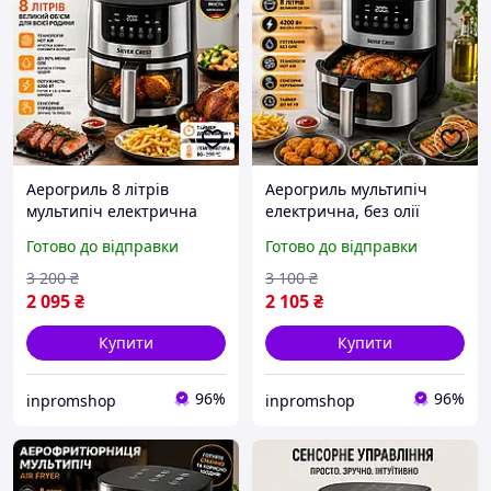
Аерогриль 8 літрів
Аерогриль мультипіч
мультипіч електрична
електрична, без олії
без олії із сенсорним
Фритюрниця для м'яса,
Готово до відправки
Готово до відправки
керуванням 4200 Вт для
картоплі фрі, для
дому та кухні
смаження без олії із
3 200
₴
3 100
₴
сенсорним керуванням
2 095
₴
2 105
₴
Купити
Купити
96%
96%
inpromshop
inpromshop