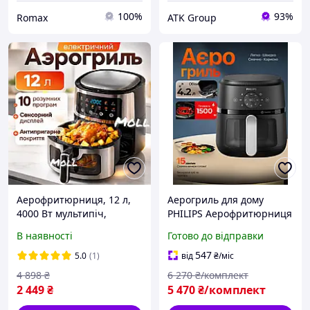
100%
93%
Romax
ATK Group
Аерофритюрниця, 12 л,
Аерогриль для дому
4000 Вт мультипіч,
PHILIPS Аерофритюрниця
аерогриль електричний,
електрична 9 програм
В наявності
Готово до відправки
фритюрниця без олії з
Мультипіч сенсорна 1500
конвекцією та
Вт Мульти піч із чашею
547
5.0
(1)
від
₴
/міс
автоматичними
4.2 л
4 898
₴
6 270
₴/комплект
програмами
2 449
₴
5 470
₴/комплект