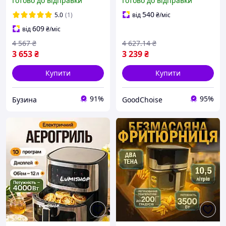
Готово до відправки
Готово до відправки
електрична фритюрниця
для дому / Мультипіч /
12 л Чорний 2800 Вт bas
Аерогриль / Аерогриль
540
5.0
(1)
від
₴
/міс
електричний
609
від
₴
/міс
4 567
₴
4 627
.14
₴
3 653
₴
3 239
₴
Купити
Купити
91%
95%
Бузина
GoodChoise