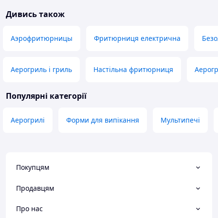
Дивись також
Аэрофритюрницы
Фритюрниця електрична
Без
Аерогриль і гриль
Настільна фритюрниця
Аерогр
Популярні категорії
Аерогрилі
Форми для випікання
Мультипечі
Покупцям
Продавцям
Про нас