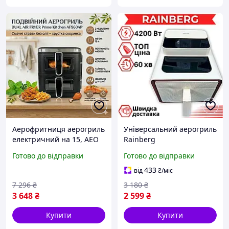
Аерофритниця аерогриль
Універсальний аерогриль
електричний на 15, AEO
Rainberg
Аерофритюрниця
Готово до відправки
Готово до відправки
електрична Безмасляна
фритюрниця
433
від
₴
/міс
Аерофритюрниця 9 л
7 296
₴
3 180
₴
Потужний аерогриль
3 648
₴
2 599
₴
4200 Вт
Купити
Купити