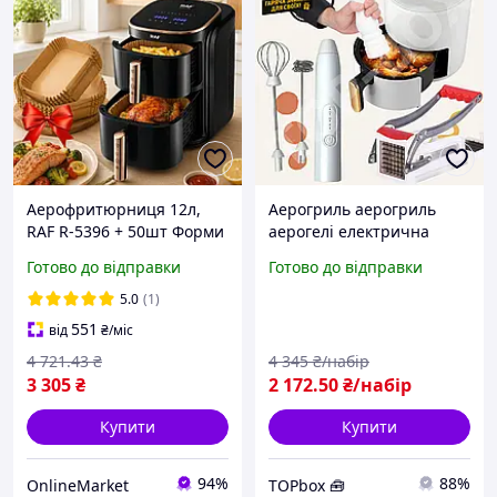
Аерофритюрниця 12л,
Аерогриль аерогриль
RAF R-5396 + 50шт Форми
аерогелі електрична
для аерогрилю /
мультипіч мультипч
Готово до відправки
Готово до відправки
Мультипіч / Електрична
аерогриль без олії
фритюрниця без олії /
аерогриль із функцією
5.0
(1)
Аерогриль
аеродуховки кухонний
551
від
₴
/міс
4 721
.43
₴
4 345
₴/набір
3 305
₴
2 172
.50
₴/набір
Купити
Купити
94%
88%
OnlineMarket
TOPbox 🧰