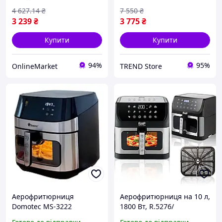
електричний
4 627
.14
₴
7 550
₴
3 239
₴
3 775
₴
Купити
Купити
94%
95%
OnlineMarket
TREND Store
Аерофритюрниця
Аерофритюрниця на 10 л,
Domotec MS-3222
1800 Вт, R.5276/
мультипіч аерогриль
Безмасляна фритюрниця