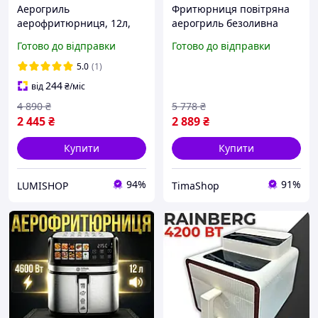
Аерогриль
Фритюрниця повітряна
аерофритюрниця, 12л,
аерогриль безоливна
4000Вт мультипіч для
аерофритюрниця
Готово до відправки
Готово до відправки
кухні, електрична
електрична
фритюрниця без олії, для
багатофункціональна
5.0
(1)
дому з конвекцією
гриль сенсорна без масла
244
від
₴
/міс
мультипіч на 10,5
4 890
₴
5 778
₴
2 445
₴
2 889
₴
Купити
Купити
94%
91%
LUMISHOP
TimaShop