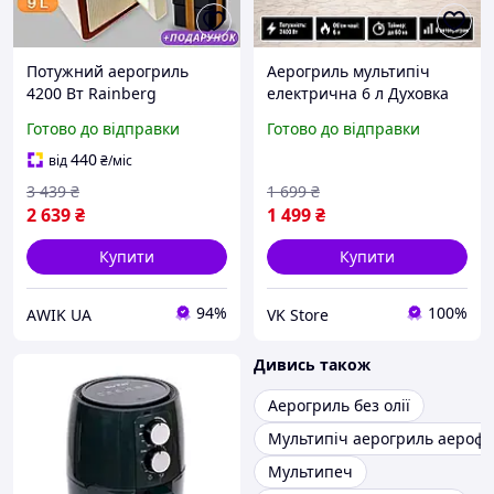
Потужний аерогриль
Аерогриль мультипіч
4200 Вт Rainberg
електрична 6 л Духовка
Аерогриль для дому
3в1 професійна Цифрова
Готово до відправки
Готово до відправки
Аерофритюрниця
Аерофритюрниця без олії
електрична Безмасляна
для дому та кухні
440
від
₴
/міс
фритюрниця
побутової
3 439
₴
1 699
₴
Аерофритюрниця 9 л
2 639
₴
1 499
₴
Купити
Купити
94%
100%
АWIK UA
VK Store
Дивись також
Аерогриль без олії
Мультипіч аерогриль аерофр
Мультипеч