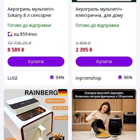
Аерогриль мультипіч
Аерогриль мультипіч
Sokany 8 л сенсорне
електрична, для дому
керування 2800 Вт сірий
компактний,
Готово до відправки
Готово до відправки
(SKZG8030G)
фритюрниця, духовка,
гриль, мультипеч для
859
від
₴
/міс
здорового харчування.
10 736
.25
₴
3 400
₴
8 589
₴
2 395
₴
Купити
Купити
94%
96%
LUGI
inpromshop