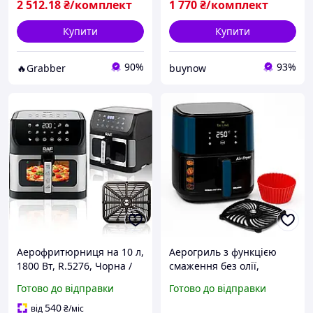
2 512
.18
₴/комплект
1 770
₴/комплект
Купити
Купити
90%
93%
🔥Grabber
buynow
Аерофритюрниця на 10 л,
Аерогриль з функцією
1800 Вт, R.5276, Чорна /
смаження без олії,
Безмасляна фритюрниця
Мультипіч для смаження
Готово до відправки
Готово до відправки
для дому / Мультипіч /
без олії Аерогриль масла і
Аерогриль / Аерогриль
жиру ES-78
540
від
₴
/міс