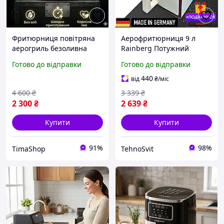
Фритюрниця повітряна
Аерофритюрниця 9 л
аерогриль безоливна
Rainberg Потужний
аерофритюрниця
аерогриль 4200 Вт
Готово до відправки
Готово до відправки
електрична
Аерогриль для дому
багатофункціональна
Аерофритюрниця
440
від
₴
/міс
гриль сенсорна без масла
електрична Безмасляна
4 600
₴
3 339
₴
мультипіч на 12 лі
фритюрниця
2 300
₴
2 639
₴
Купити
Купити
91%
98%
TimaShop
TehnoSvit