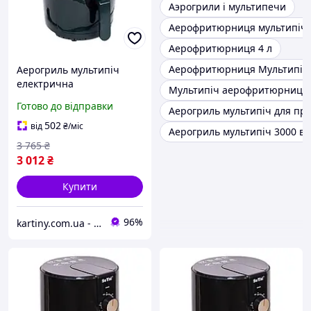
Аэрогрили і мультипечи
Аерофритюрниця мультипіч 
Аерофритюрниця 4 л
Аерофритюрниця Мультипіч 
Аерогриль мультипіч
електрична
Мультипіч аерофритюрниця 
Готово до відправки
Аерогриль мультипіч для при
502
від
₴
/міс
Аерогриль мультипіч 3000 вт
3 765
₴
3 012
₴
Купити
96%
kartiny.com.ua - Картини по номерам від виробника