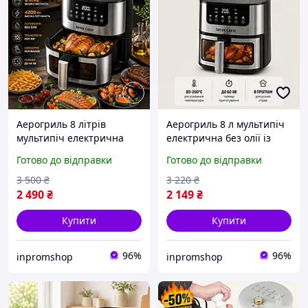
Аерогриль 8 літрів
Аерогриль 8 л мультипіч
мультипіч електрична
електрична без олії із
без олії із сенсорним
сенсорним керуванням
Готово до відправки
Готово до відправки
керуванням 4200 Вт для
4200 Вт,
дому та кухні
аерофритюрниця для
3 500
₴
3 220
₴
дому та кухні
2 490
₴
2 149
₴
Купити
Купити
96%
96%
inpromshop
inpromshop