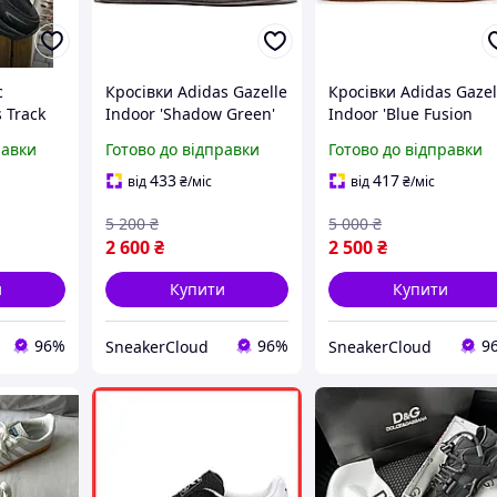
с
Кросівки Adidas Gazelle
Кросівки Adidas Gazel
 Track
Indoor 'Shadow Green'
Indoor 'Blue Fusion
і (весна-
H06272
Gum' H06259
равки
Готово до відправки
Готово до відправки
трендові
433
417
від
₴
/міс
від
₴
/міс
5 200
₴
5 000
₴
2 600
₴
2 500
₴
и
Купити
Купити
96%
96%
9
SneakerCloud
SneakerCloud