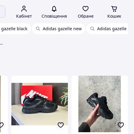
Кабінет
Сповіщення
Обране
Кошик
 gazelle black
Adidas gazelle new
Adidas gazelle gr
das gazelle indoor black весна-літо