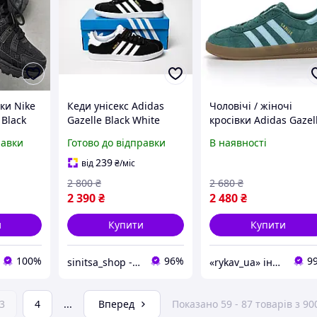
вки Nike
Кеди унісекс Adidas
Чоловічі / жіночі
Black
Gazelle Black White
кросівки Adidas Gazel
о з
чорні з білим
Indoor Green Blue,
равки
Готово до відправки
В наявності
Живе
зелені замшеві
кросівки адідас газелі
239
від
₴
/міс
індор
2 800
₴
2 680
₴
2 390
₴
2 480
₴
и
Купити
Купити
100%
96%
9
sinitsa_shop - інтернет-магазин взуття
«rykav_ua» інтернет магазин взуття та одягу
3
4
...
Вперед
Показано 59 - 87 товарів з 90