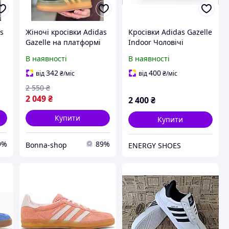
as
Жіночі кросівки Adidas
Кросівки Adidas Gazelle
Gazelle на платформі
Indoor Чоловічі
с
чорні замшеві Адидас
кросівки Демісезонне
В наявності
В наявності
Газелі (B)
взуття Адідас
342
400
від
₴
/міс
від
₴
/міс
2 550
₴
2 049
₴
2 400
₴
Купити
Купити
9%
89%
Bonna-shop
ENERGY SHOES