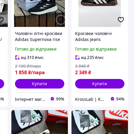
Чоловічі літні кросівки
Кросівки чоловічі
/
Adidas Supernova rise
Adidas Jeans
black white Адідас
Black/White 41, замша/
Готово до відправки
Готово до відправки
Супернова чорно-білі
шкіра, весна/літо
сітка текстиль дихаючі
310
235
від
₴
/міс
від
₴
/міс
легкі літо
2 100
₴/пара
3 848
₴
1 858
₴/пара
2 349
₴
Купити
Купити
6%
99%
94%
Інтернет магазин одягу та взуття " Rare "
KrossLab | Кросівки