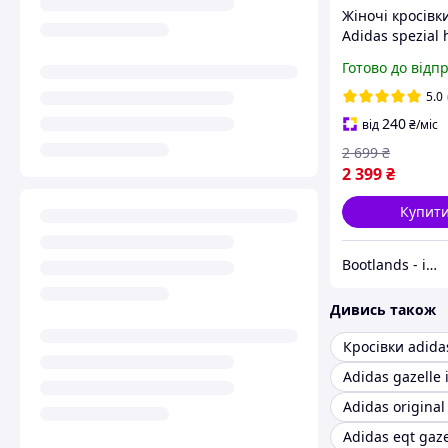
Жіночі кросівк
Adidas spezial 
Black/Pink весн
Готово до відп
замшевые (чор
пудровим). Фот
5.0
240
від
₴
/міс
2 699
₴
2 399
₴
Купит
Bootlands - інтернет-магазин взуття та одягу
Дивись також
Кросівки adida
Adidas gazelle 
Adidas original
Adidas eqt gaze