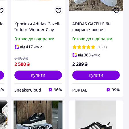
le
Кросівки Adidas Gazelle
ADIDAS GAZELLE білі
Indoor 'Wonder Clay
шкіряні чоловічі
Gum' IE2946
кросівки
Готово до відправки
Готово до відправки
417
від
₴
/міс
5.0
(1)
383
від
₴
/міс
5 000
₴
2 500
₴
2 299
₴
Купити
Купити
6%
96%
99%
SneakerCloud
PORTAL