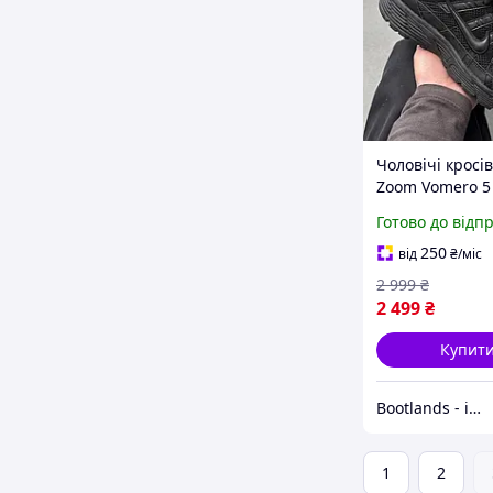
Чоловічі кросі
Zoom Vomero 5 
весна-осінь-літ
Готово до відп
сіткою чорні. 
фото
250
від
₴
/міс
2 999
₴
2 499
₴
Купит
Bootlands - інтернет-магазин взуття та одягу
1
2