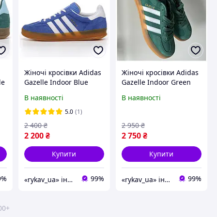
Жіночі кросівки Adidas
Жіночі кросівки Adidas
le
Gazelle Indoor Blue
Gazelle Indoor Green
White Brown, унісекс
White Pink, зелені
В наявності
В наявності
сині замшеві кросівки
замшеві кросівки
адідас газелі газель
адідас газелі індор
5.0
(1)
індор
газель
2 400
₴
2 950
₴
2 200
₴
2 750
₴
Купити
Купити
9%
99%
99%
«rykav_ua» інтернет магазин взуття та одягу
«rykav_ua» інтернет магазин взуття та одягу
00+