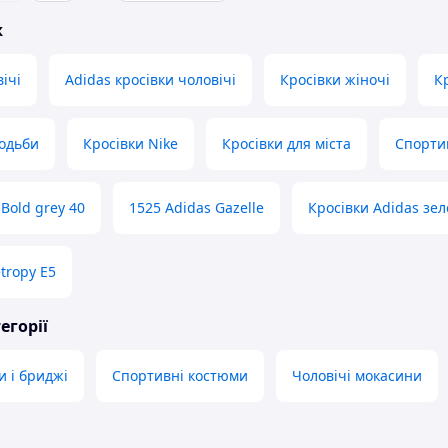
ж
ічі
Adidas кросівки чоловічі
Кросівки жіночі
Кр
ходьби
Кросівки Nike
Кросівки для міста
Спорти
 Bold grey 40
1525 Adidas Gazelle
Кросівки Adidas зел
tropy E5
егорії
и і бриджі
Спортивні костюми
Чоловічі мокасини