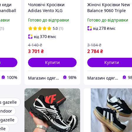
и кеди
Чоловічі Кросівки
Жіночі Кросівки New
handball
Adidas Vento XLG
Balance 9060 Triple
а-осінь
Deluxe Black White
Black Нью Баланс 906
равки
Готово до відправки
Готово до відправки
ні з
Адідас Венто ХЛГ
Чорні замша текстил
о в живу
Делюкс Чорно Білі
весна літо для дівчат
278
(1)
5.0
(1)
від
₴
/міс
шкіра сітка весна літо
370
від
₴
/міс
молодіжні кастомні
4 140
₴
3 184
₴
3 701
₴
2 784
₴
и
Купити
Купити
100%
98%
9
Магазин одягу взуття та топових товарів
Магазин одягу взуття та топових товарів
s gazelle
indoor
 gazelle
lle