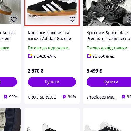
і Adidas
Кросівки чоловічі та
Кросівки Space black
бежеві
жіночі Adidas Gazelle
Premium Італія весна 
зель
Indoor Black White /
літо / осінь 1469
равки
Готово до відправки
Готово до відправки
сезон
кеди Адідас Газелі
чорні
428
650
від
₴
/міс
від
₴
/міс
2 570
₴
6 499
₴
и
Купити
Купити
99%
94%
9
CROS SERVICE
shoelaces Магазин одягу і взуття на кожний день