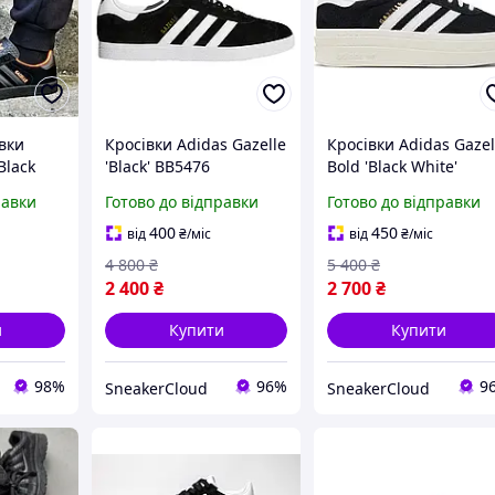
вки
Кросівки Adidas Gazelle
Кросівки Adidas Gazel
Black
'Black' BB5476
Bold 'Black White'
азель
HQ6912
равки
Готово до відправки
Готово до відправки
9
400
450
від
₴
/міс
від
₴
/міс
4 800
₴
5 400
₴
2 400
₴
2 700
₴
и
Купити
Купити
98%
96%
9
SneakerCloud
SneakerCloud