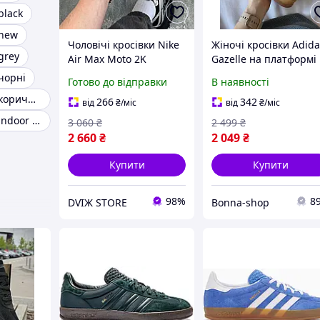
black
 new
Чоловічі кросівки Nike
Жіночі кросівки Adid
grey
Air Max Moto 2K
Gazelle на платформі
black/silver Найк Аір
замшеві чорні Адида
 чорні
Готово до відправки
В наявності
Макс Мото чорно/сірі,
Газелі (B)
Adidas gazelle коричневі
текстиль, весна-літо
266
342
від
₴
/міс
від
₴
/міс
Adidas gazelle indoor original
3 060
₴
2 499
₴
2 660
₴
2 049
₴
Купити
Купити
98%
8
DVIЖ STORE
Bonna-shop