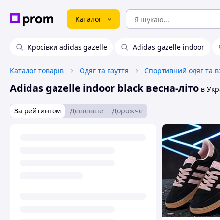
Каталог
Кросівки adidas gazelle
Adidas gazelle indoor
Каталог товарів
Одяг та взуття
Спортивний одяг та в
Adidas gazelle indoor black весна-літо
в Укра
За рейтингом
Дешевше
Дорожче