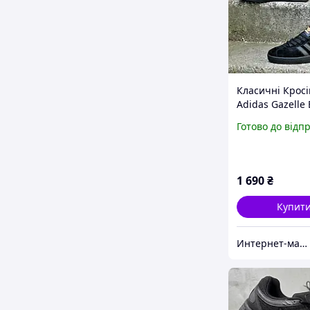
Класичні Кросі
Adidas Gazelle 
Чорні Адідас Г
Готово до відп
Унісекс 37,38,3
розміри
1 690
₴
Купит
Интернет-магазин Sneakers Boom