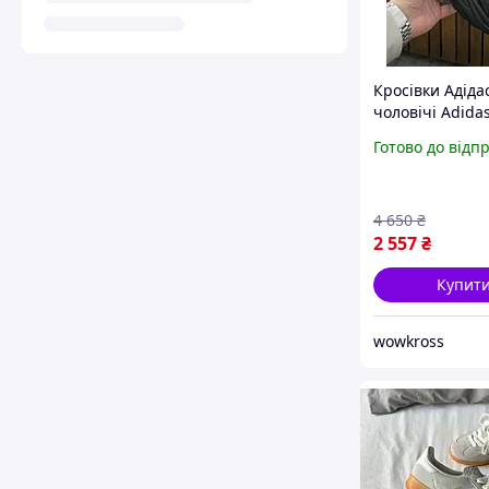
Кросівки Адіда
чоловічі Adidas
Suite Pro, чорн
Готово до відп
літо), стильні 
якісні кросівки
повсякденні
4 650
₴
2 557
₴
Купит
wowkross