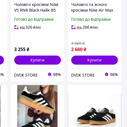
Чоловічі кросівки Nike
Чоловічі та жіночі
V5 RNR Black Найк В5
кросівки Nike Air Max
0
РНР чорний текстиль
Moto 2K Black Найк Аір
Готово до відправки
Готово до відправки
ь
весна-літо демісезон
Макс Мото чорні,
унісекс
текстиль, весна-літо,
326
266
від
₴
/міс
від
₴
/міс
унісекс
3 060
₴
3 255
₴
2 660
₴
Купити
Купити
8%
98%
98%
DVIЖ STORE
DVIЖ STORE