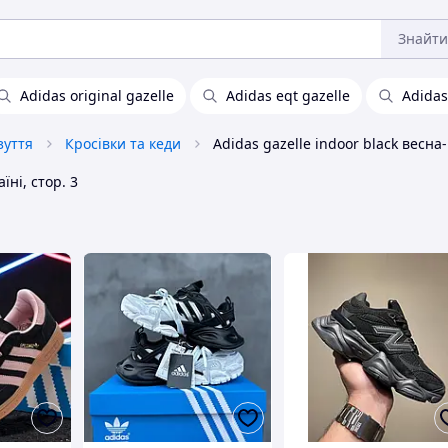
Знайти
Adidas original gazelle
Adidas eqt gazelle
Adidas
зуття
Кросівки та кеди
Adi
їні, стор. 3