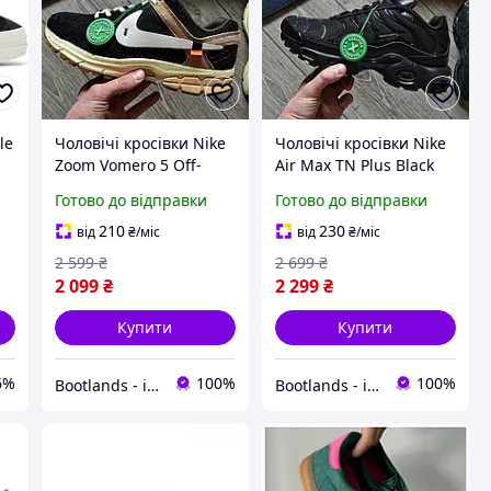
le
Чоловічі кросівки Nike
Чоловічі кросівки Nike
Zoom Vomero 5 Off-
Air Max TN Plus Black
White "black" весна-
весна-осінь-літо
Готово до відправки
Готово до відправки
осінь-літо (чорні). Живе
(чорний) демісезонні
фото
210
230
від
₴
/міс
від
₴
/міс
2 599
₴
2 699
₴
2 099
₴
2 299
₴
Купити
Купити
6%
100%
100%
Bootlands - інтернет-магазин взуття та одягу
Bootlands - інтернет-магазин взуття та одягу