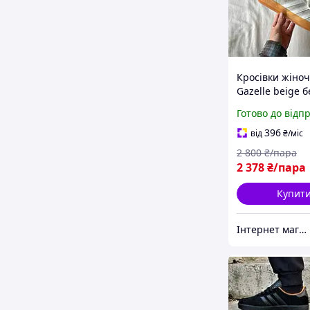
Кросівки жіноч
Gazelle beige 
кеди Адідас Га
Готово до відп
замшеві деемі
весна осінь
396
від
₴
/міс
2 800
₴/пара
2 378
₴/пара
Купит
Інтернет магазин одягу та взуття " Rare "