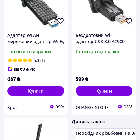
Адаптер WLAN,
Бездротовий WiFi
мережевий адаптер Wi-Fi,
адаптер USB 3.0 AX900
адаптер для ПК, ElecMoga
2.4G/5G з 2 антенами 5dBi
Готово до відправки
Готово до відправки
USB 3.0, 1300 Мбіт/с, ПК,
для ПК та ноутбука,
2,4 ГГц/5,8 ГГц, Amazon,
підтримка Windows
5.0
(1)
Німеччина
7/8/10/11
69
від
₴
/міс
687
₴
599
₴
Купити
Купити
99%
98%
Spot
ORANGE STORE
Дивись також
Перехідник різьбовий на 3/8 