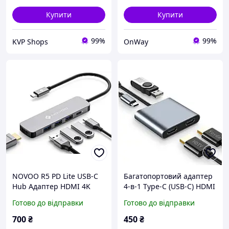
Купити
Купити
99%
99%
KVP Shops
OnWay
NOVOO R5 PD Lite USB-C
Багатопортовий адаптер
Hub Адаптер HDMI 4K
4-в-1 Type-C (USB-C) HDMI
USB-C MacBook Pro/Air M1
4K / VGA / USB 3.0 / Power
Готово до відправки
Готово до відправки
4K HDMI PD 100Вт 3
Delivery (Silver/Gray)
порти USB 3.0
700
₴
450
₴