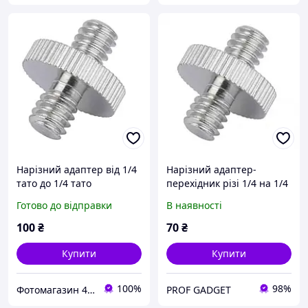
Нарізний адаптер від 1/4
Нарізний адаптер-
тато до 1/4 тато
перехідник різі 1/4 на 1/4
(1/4 тато 1/4 тато) (Вінт-
Готово до відправки
В наявності
шайба з двосторонньою
різзю 1/4")
100
₴
70
₴
Купити
Купити
100%
98%
Фотомагазин 4oto.pro , відео та аудіо обладнання, студійне світло та відеосвітло.
PROF GADGET