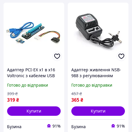
Адаптер PCI-EX x1 в x16
Адаптер живлення NSB-
Voltronic з кабелем USB
988 з регулюванням
3.0 0,6 м та 4Pin SATA
3V/4.5V/6V/9V/12V 0.5A
Готово до відправки
Готово до відправки
живлення buzyna
штекер 5.52.1 jack2.5 LED
індикація buzyna
399
₴
457
₴
319
₴
365
₴
Купити
Купити
91%
91%
Бузина
Бузина