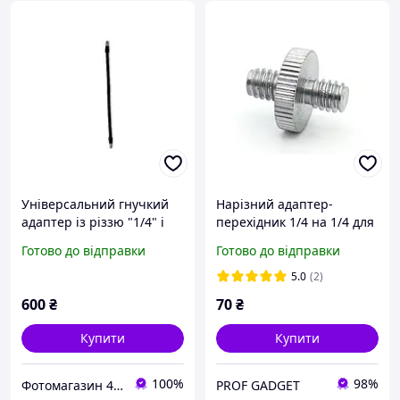
Універсальний гнучкий
Нарізний адаптер-
адаптер із різзю "1/4" і
перехідник 1/4 на 1/4 для
"3/8"
штативів, моноподів та
Готово до відправки
Готово до відправки
фотоаксесуарів
5.0
(2)
600
₴
70
₴
Купити
Купити
100%
98%
Фотомагазин 4oto.pro , відео та аудіо обладнання, студійне світло та відеосвітло.
PROF GADGET