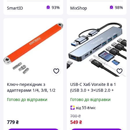
93%
98%
SmartID
MixShop
Ключ-перехідник з
USB-C Хаб Vonxite 8 в 1
адаптерами 1/4, 3/8, 1/2
(USB 3.0 + 3×USB 2.0 +
KD5936
SD/TF + Audio 3.5 мм)
Готово до відправки
Готово до відправки
адаптер для ноутбука,
MacBook, телефону
55
від
₴
/міс
700
₴
779
₴
549
₴