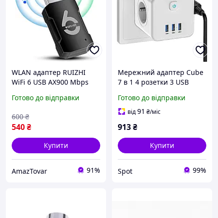
WLAN адаптер RUIZHI
Мережний адаптер Cube
WiFi 6 USB AX900 Mbps
7 в 1 4 розетки 3 USB
дводіапазонний 2.4/5.8
порту 2500 Вт білий
Готово до відправки
Готово до відправки
ГГц з Bluetooth 5.3 для ПК,
багатофункціональний
ноутбука Windows 10/11,
розгалужувач кубічний
91
від
₴
/міс
600
₴
чорний
540
₴
913
₴
Купити
Купити
91%
99%
AmazTovar
Spot