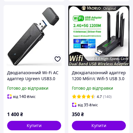
Дводіапазонний Wi-Fi AC
Двохдіапазонний адаптер
адаптер Ugreen USB3.0
1200 Мбіт/с Wifi-5 USB 3.0
1300Mbps 2.4/5.8Ghz
2.4GHz+5GHz 802.1
Готово до відправки
Готово до відправки
50340 CM492
140
від
₴
/міс
4.7
(140)
35
від
₴
/міс
1 400
₴
350
₴
Купити
Купити