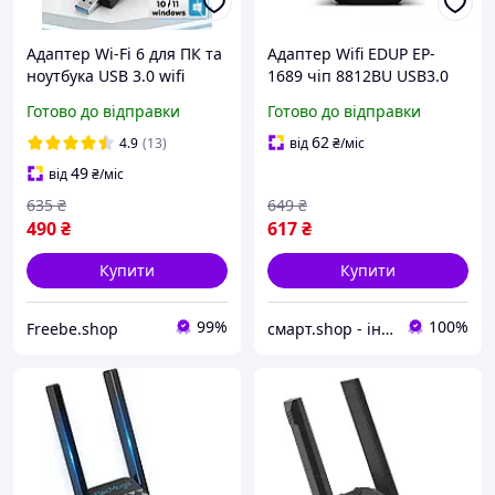
Адаптер Wi-Fi 6 для ПК та
Адаптер Wifi EDUP EP-
ноутбука USB 3.0 wifi
1689 чіп 8812BU USB3.0
дводіапазонний wifi
Gigabit 1300Mbps 2.4/5.8
Готово до відправки
Готово до відправки
вайфай модуль для
Ghz Двохдіапазонний
комп'ютера 2.4/5.8ГГц
62
4.9
(13)
від
₴
/міс
49
від
₴
/міс
635
₴
649
₴
490
₴
617
₴
Купити
Купити
99%
100%
Freebe.shop
смарт.shop - інтернет магазин електроніки