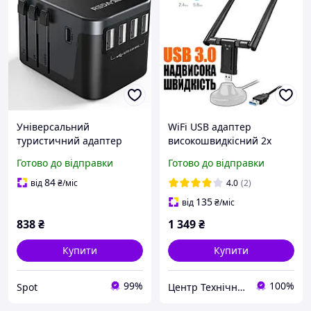
Універсальний
WiFi USB адаптер
туристичний адаптер
високошвидкісний 2х
Redagod JY-305B 4 USB 1
діапазонний 2.4/5.8 ГГц,
Готово до відправки
Готово до відправки
USB-C 3A чорний для
E-Link AC, USB3.0,
подорожей 224 країни
1200Мбит/с
84
від
₴
/міс
4.0
(2)
135
від
₴
/міс
838
₴
1 349
₴
Купити
Купити
99%
100%
Spot
Центр Технічної Безпеки