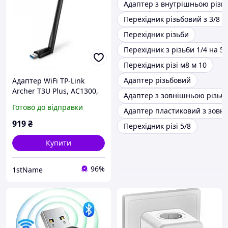
Адаптер з внутрішньою різь
Перехідник різьбовий з 3/8 н
Перехідник різьби
Перехідник з різьби 1/4 на 5/
Перехідник різі м8 м 10
Адаптер різьбовий
Адаптер WiFi TP-Link
Archer T3U Plus, AC1300,
Адаптер з зовнішньою різьб
67 Mbps at 5 GHz, 400
Готово до відправки
Адаптер пластиковий з зовн
Mbps at 2.4 GHz SPEC: 1×
High Ga (Archer
919
₴
Перехідник різі 5/8
Купити
96%
1stName