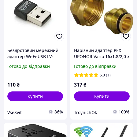
Бездротовий мережний
Нарізний адаптер РЕХ
адаптер Wi-Fi-USB LV-
UPONOR Vario 16х1,8/2,0 х
UW06RK-ALFA, RTL8188,
G/4 Євроконус
Готово до відправки
Готово до відправки
802.11bgn, 150Mbps,
2.4GHz, Win10/8.1/8/7/XP,
5.0
(1)
Mac OSX 10.7~10.10
110
₴
317
₴
Купити
Купити
86%
100%
VseSvit
TroynichOk