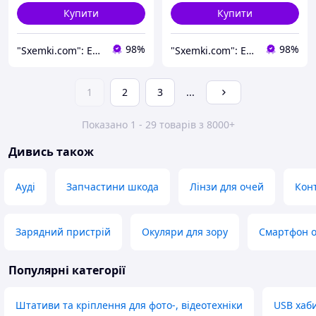
Купити
Купити
98%
98%
"Sxemki.com": Електроніка, схеми, модулі!
"Sxemki.com": Електроніка, схеми, модулі!
1
2
3
...
Показано 1 - 29 товарів з 8000+
Дивись також
Ауді
Запчастини шкода
Лінзи для очей
Конт
Зарядний пристрій
Окуляри для зору
Смартфон o
Популярні категорії
Штативи та кріплення для фото-, відеотехніки
USB хаб