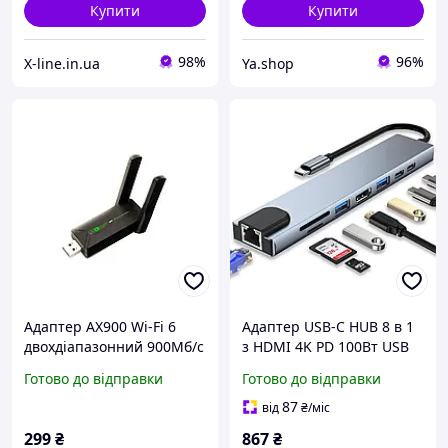
Купити
Купити
98%
96%
X-line.in.ua
Ya.shop
Адаптер AX900 Wi-Fi 6
Адаптер USB-C HUB 8 в 1
двохдіапазонний 900Мб/с
з HDMI 4K PD 100Вт USB
2в1 Bluetooth 5.4 для ПК
3.0 USB 2.0 RJ45 SD
Готово до відправки
Готово до відправки
та ноутбука до WIFI 5G
MicroSD сріблястий
2.4/5ГГц 900Mbps і BT в
87
від
₴
/міс
USB3.0 карта
299
₴
867
₴