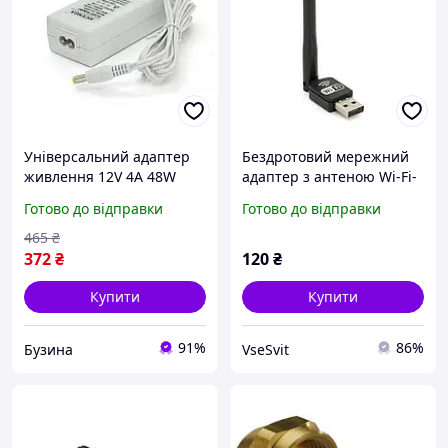
Універсальний адаптер
Бездротовий мережний
живлення 12V 4A 48W
адаптер з антеною Wi-Fi-
імпульсний блок
USB LV-UW11RK-2DB
Готово до відправки
Готово до відправки
живлення штекер
RTL8188, 150Mbps, 2.4
зарядний пристрій 1 м
GHz, Win10/8.1/8/7/XP,
465
₴
buzyna
Mac OSX 10.7~10.10 and
372
₴
120
₴
Купити
Купити
91%
86%
Бузина
VseSvit