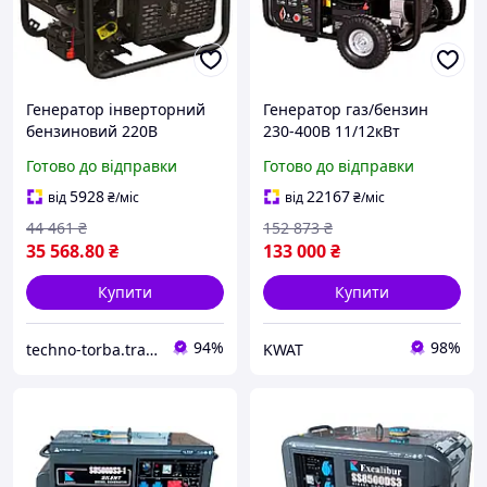
Генератор інверторний
Генератор газ/бензин
бензиновий 220В
230-400В 11/12кВт
5.5/6.0кВт 15л 4-х тактний
двоциліндровий 4-
Готово до відправки
Готово до відправки
з виведенням під АВР
тактний з виведенням під
SIGMA (5710771) Techno-
АВР SIGMA (5711981)
5928
22167
від
₴
/міс
від
₴
/міс
Torba Гарант Якості
44 461
₴
152 873
₴
35 568
.80
₴
133 000
₴
Купити
Купити
94%
98%
techno-torba.trade
KWAT