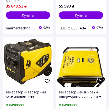
43 191
₴
35 848
.53
₴
55 590
₴
Купити
Купити
98%
97%
baumar.technology
ТЕПЛО БЕЗ ГАЗА
Генератор інверторний
Генератор бензиновий
бензиновий 220В
інверторний 220В 7.5кВт
5.5/6.0кВт 50дБ 4-х
25л 4-х тактний з АВР для
В наявності
В наявності
тактний з виведенням під
дому та дачі EPT