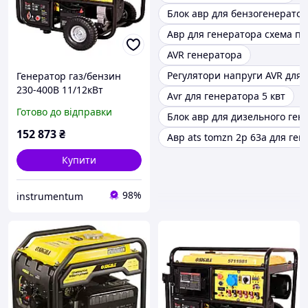
Блок авр для бензогенерато
Авр для генератора схема пі
AVR генератора
Регулятори напруги AVR для 
Генератор газ/бензин
230-400В 11/12кВт
Avr для генератора 5 квт
двоциліндровий 4-
Готово до відправки
Блок авр для дизельного ген
тактний з виведенням під
АВР SIGMA (5711981)
152 873
₴
Авр ats tomzn 2p 63a для ге
Купити
98%
instrumentum