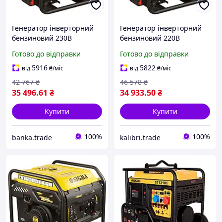
Генератор інверторний
Генератор інверторний
бензиновий 230В
бензиновий 220В
5.5/6.0кВт 15л 4-тактний з
5.5/6.0кВт 15л 4-х тактний
Готово до відправки
Готово до відправки
виведенням під АВР
з виведенням під АВР
SIGMA (5710771) Banka -
SIGMA (5710771) Hatka -
5916
5822
від
₴
/міс
від
₴
/міс
Твій Вибір
Те Що Треба
42 767
₴
46 578
₴
35 496
.61
₴
34 933
.50
₴
Купити
Купити
100%
100%
banka.trade
kalibri.trade