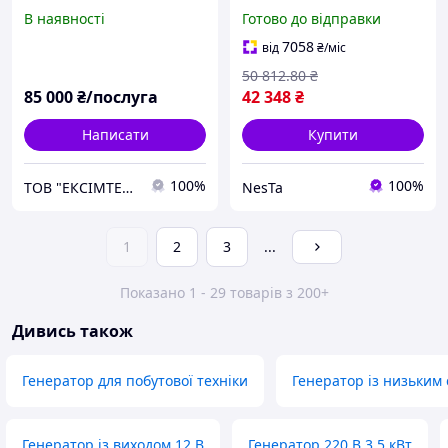
ключ" активка у міді
Mega Fit 230В 5.5/6.0кВт
В наявності
Готово до відправки
15л 4-х тактний з виводом
під АВР SIGMA ( Nes22/Q
7058
від
₴
/міс
50 812
.80
₴
85 000
₴/послуга
42 348
₴
Написати
Купити
100%
100%
ТОВ "ЕКСІМТЕК ПЛЮС"
NesTa
1
2
3
...
Показано 1 - 29 товарів з 200+
Дивись також
Генератор для побутової техніки
Генератор із низьким
Генератор із виходом 12 В
Генератор 220 В 3.5 кВт