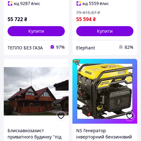
АВР SIGMA (5710691)
9287
5559
від
₴
/міс
від
₴
/міс
79 415
.87
₴
55 722
₴
55 594
₴
Купити
Купити
97%
82%
ТЕПЛО БЕЗ ГАЗА
Elephant
Блискавкозахист
NS Генератор
приватного будинку "під
інверторний бензиновий