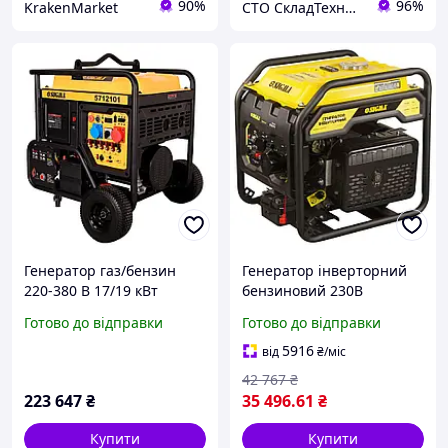
90%
96%
KrakenMarket
СТО СкладТехника
Генератор газ/бензин
Генератор інверторний
220-380 В 17/19 кВт
бензиновий 230В
двоциліндровий 4-
5.5/6.0кВт 15л 4-тактний з
Готово до відправки
Готово до відправки
тактний з виведенням під
виведенням під АВР
АВР SIGMA (5712101)
SIGMA (5710771) Morkva -
5916
від
₴
/міс
Це Швидкість
42 767
₴
223 647
₴
35 496
.61
₴
Купити
Купити