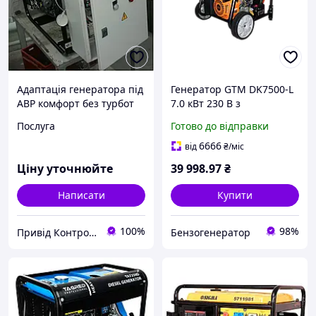
Адаптація генератора під
Генератор GTM DK7500-L
АВР комфорт без турбот
7.0 кВт 230 В з
вбудованим АВР,
Послуга
Готово до відправки
електростартером, AVR, 4-
тактним двигуном для
6666
від
₴
/міс
будинку, дачі
Ціну уточнюйте
39 998
.97
₴
Написати
Купити
100%
98%
Привід Контроль
Бензогенератор