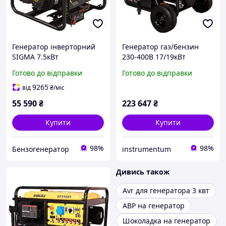
Генератор інверторний
Генератор газ/бензин
SIGMA 7.5кВт
230-400В 17/19кВт
електростарт вихід під
двоциліндровий 4-
Готово до відправки
Готово до відправки
АВР інверторний
тактний з виведенням під
генератор для будинку,
АВР SIGMA (5712101)
9265
від
₴
/міс
офісу, котла (5710781)
55 590
₴
223 647
₴
Купити
Купити
98%
98%
Бензогенератор
instrumentum
Дивись також
Avr для генератора 3 квт
АВР на генератор
Шоколадка на генератор