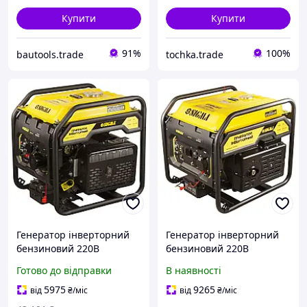
Купити
Купити
91%
100%
bautools.trade
tochka.trade
Генератор інверторний
Генератор інверторний
бензиновий 220В
бензиновий 220В
5.5/6.0кВт 15л 4-х тактний
7.5/8.0кВт 25л 4-х тактний
Готово до відправки
В наявності
з виведенням під АВР
з виведенням під АВР
SIGMA (5710771) Baumar -
SIGMA (5710781)
5975
9265
від
₴
/міс
від
₴
/міс
Купуй Це