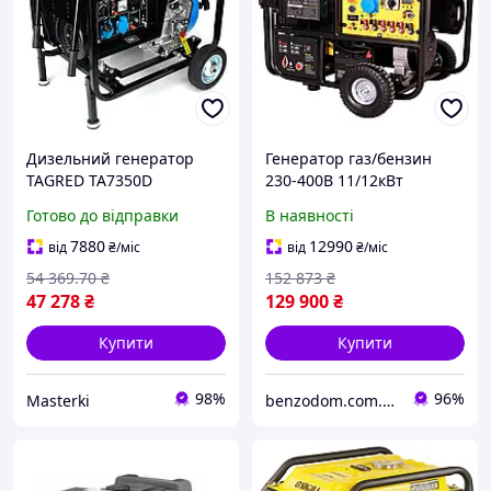
Дизельний генератор
Генератор газ/бензин
TAGRED TA7350D
230-400В 11/12кВт
синхронний 230 В 4 2 кВт
двоциліндровий 4-
Готово до відправки
В наявності
5 кВт для приватного
тактний з виведенням під
будинку резервного
АВР SIGMA (5711981)
7880
12990
від
₴
/міс
від
₴
/міс
живлення
54 369
.70
₴
152 873
₴
47 278
₴
129 900
₴
Купити
Купити
98%
96%
Masterki
benzodom.com.ua