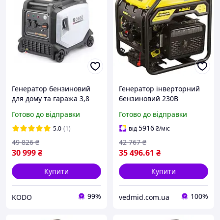
Генератор бензиновий
Генератор інверторний
для дому та гаража 3,8
бензиновий 230В
кВт 11 л 230 В Побутові
5.5/6.0кВт 15л 4-тактний з
Готово до відправки
Готово до відправки
Бензинові генератори
виведенням під АВР
для приватного будинку
SIGMA (5710771) vedmid -
5916
5.0
(1)
від
₴
/міс
це топ
49 826
₴
42 767
₴
30 999
₴
35 496
.61
₴
Купити
Купити
99%
100%
KODO
vedmid.com.ua