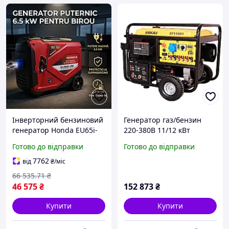
Інверторний бензиновий
Генератор газ/бензин
генератор Honda EU65i-
220-380В 11/12 кВт
SE, 6.5 кВт, 230 В, для
двоциліндровий 4-
Готово до відправки
Готово до відправки
резервного живлення
тактний з виведенням під
будинку для резервного
АВР SIGMA (5711981)
7762
від
₴
/міс
живлення дому
66 535
.71
₴
46 575
₴
152 873
₴
Купити
Купити