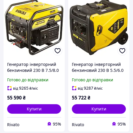
Генератор інверторний
Генератор інверторний
бензиновий 230 В 7.5/8.0
бензиновий 230 В 5.5/6.0
кВт 25 л 4-тактний з
кВт 50 дБ 4-тактний з
Готово до відправки
Готово до відправки
виведенням під АВР
виведенням під АВР
SIGMA (5710781)
SIGMA (5710691)
9265
9287
від
₴
/міс
від
₴
/міс
55 590
₴
55 722
₴
Купити
Купити
95%
95%
Rivato
Rivato