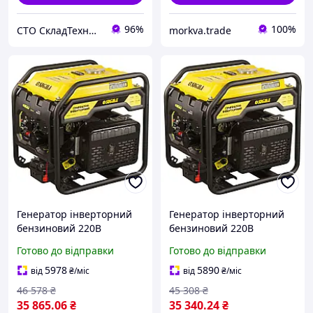
96%
100%
СТО СкладТехника
morkva.trade
Генератор інверторний
Генератор інверторний
бензиновий 220В
бензиновий 220В
5.5/6.0кВт 15л 4-х тактний
5.5/6.0кВт 15л 4-х тактний
Готово до відправки
Готово до відправки
з виведенням під АВР
з виведенням під АВР
SIGMA (5710771) Bautools
SIGMA (5710771) Купуй І
5978
5890
від
₴
/міс
від
₴
/міс
- Завжди Вчасно
Tochka
46 578
₴
45 308
₴
35 865
.06
₴
35 340
.24
₴