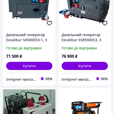
Дизельний генератор
Дизельний генератор
Excalibur S8500DS3-1, 3
Excalibur SS8500DS3, 3
фази / 6 кВт у захисному
фази / 6 кВт у захисному
Готово до відправки
Готово до відправки
корпусі (з модулем під
корпусі (з модулем під
АВР)
АВР)
71 500
₴
76 900
₴
Купити
Купити
98%
98%
Інтернет-магазин shotam.net
Інтернет-магазин shotam.net