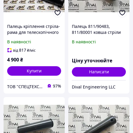
Палець кріплення стріла-
Палець 811/90483,
рама для телескопічного
811/80001 ковша стріли
навантажувача JCB номер
передньої для
В наявності
В наявності
811/90144
екскаватора
навантажувача JCB
817
від
₴
/міс
4 900
₴
Ціну уточнюйте
Купити
Написати
97%
ТОВ "СПЕЦТЕХСЕРВИС+"
Dival Engineering LLC