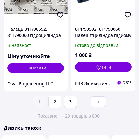
Палець 811/90592,
811/90592, 811/90060
811/90060 гідроциліндра
Палец г/циліндра підйому
підйому стріли передньої
передньої стріли на JCB
В наявності
Готово до відправки
для екскаватора
3CX, 4CX
навантажувача JCB
1 000
₴
Ціну уточнюйте
Купити
Написати
96%
EBR Запчастини для кар'єрної, дорожньо-будівельної, сільськогосподарської та комерційної техніки
Dival Engineering LLC
1
2
3
...
Показано 1 - 29 товарів з 800+
Дивись також