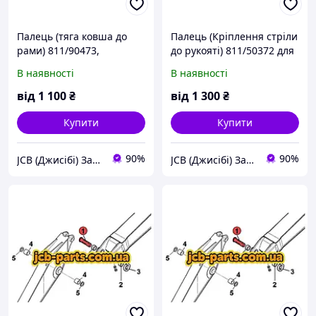
Палець (тяга ковша до
Палець (Кріплення стріли
рами) 811/90473,
до рукояті) 811/50372 для
811/10111 для JCB 3CX,
JCB 3CX, 3CX Super, 4CX
В наявності
В наявності
3CX Super, 4CX
від
1 100
₴
від
1 300
₴
Купити
Купити
90%
90%
JCB (Джисібі) Запчастини - Сервіс - Ремонт спецтехніки
JCB (Джисібі) Запчастини - Сервіс - Ремонт спецтехніки