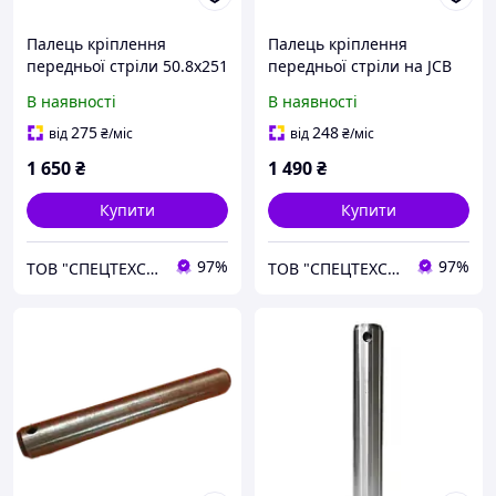
Палець кріплення
Палець кріплення
передньої стріли 50.8х251
передньої стріли на JCB
на JCB номер 811/90593
3CX 4CX номер 811/20053
В наявності
В наявності
275
248
від
₴
/міс
від
₴
/міс
1 650
₴
1 490
₴
Купити
Купити
97%
97%
ТОВ "СПЕЦТЕХСЕРВИС+"
ТОВ "СПЕЦТЕХСЕРВИС+"