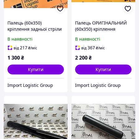
Палець (60x350)
Палець ОРИГІНАЛЬНИЙ
кріплення задньої стріли
(60x350) кріплення
до рукояті JCB 3CX
задньої стріли до рукояті
В наявності
В наявності
811/50372
JCB 3CX 811/50372
217
367
від
₴
/міс
від
₴
/міс
1 300
₴
2 200
₴
Купити
Купити
Import Logistic Group
Import Logistic Group