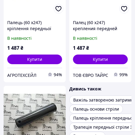
Палець (60 х247)
Палец (60 х247)
кріплення передньої
крепления передней
стріли JCB 3CX, 4CX
стрелы JCB 3CX, 4CX
В наявності
В наявності
(811/90473, 811/10111)
(811/90473, 811/10111)
AFM | 811/90473-AFM
AFM | 811/90473-AFM
1 487
₴
1 487
₴
Купити
Купити
94%
99%
АГРОТЕХСЕЙЛ
ТОВ ЄВРО ТАЙРС
Дивись також
Важіль затвореною затримко
Палець основи стріли
Палець кріплення передньої 
Трапеція передньої стріли 3c