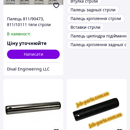
Втулка стріли
Палець задньої стріли
Палець кріплення стріли
Палець 811/90473,
811/10111 тяги стріли
Вставки стріли
передньої для
В наявності
Палець циліндра підіймання 
екскаватора
навантажувача JCB
Ціну уточнюйте
Палець кріплення задньої ст
Написати
Dival Engineering LLC