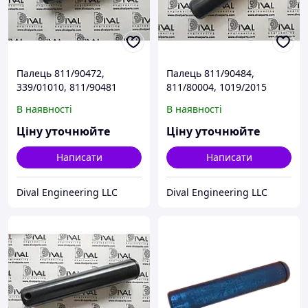
Палець 811/90472,
Палець 811/90484,
339/01010, 811/90481
811/80004, 1019/2015
важеля стріли передньої
гідроциліндра підіймання
В наявності
В наявності
для екскаватора
стріли передньої для
навантажувача JCB
екскаватора
Ціну уточнюйте
Ціну уточнюйте
навантажувача JCB
Написати
Написати
Dival Engineering LLC
Dival Engineering LLC