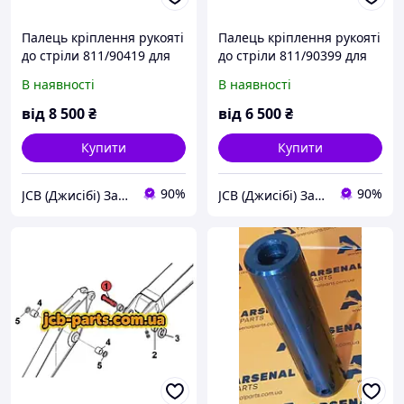
Палець кріплення рукояті
Палець кріплення рукояті
до стріли 811/90419 для
до стріли 811/90399 для
JCB JS330
JCB JS240
В наявності
В наявності
від
8 500
₴
від
6 500
₴
Купити
Купити
90%
90%
JCB (Джисібі) Запчастини - Сервіс - Ремонт спецтехніки
JCB (Джисібі) Запчастини - Сервіс - Ремонт спецтехніки