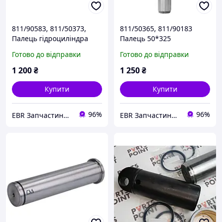
811/90583, 811/50373,
811/50365, 811/90183
Палець гідроциліндра
Палець 50*325
телескопа задньої стріли
гідроциліндра рукоять-
Готово до відправки
Готово до відправки
на JCB 3CX, 4CX
стріла на JCB 3CX, 4CX
1 200
₴
1 250
₴
Купити
Купити
96%
96%
EBR Запчастини для кар'єрної, дорожньо-будівельної, сільськогосподарської та комерційної техніки
EBR Запчастини для кар'єрної, дорожньо-будівельної, сільськогосподарської та комерційної техніки