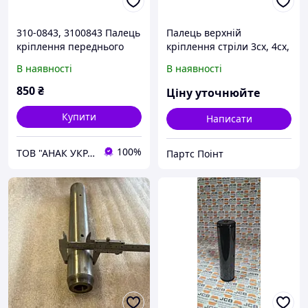
310-0843, 3100843 Палець
Палець верхній
кріплення переднього
кріплення стріли 3сх, 4сх,
ковша до стріли для CAT
811/90165
В наявності
В наявності
850
₴
Ціну уточнюйте
Купити
Написати
100%
ТОВ "АНАК УКРАЇНА"
Партс Поінт