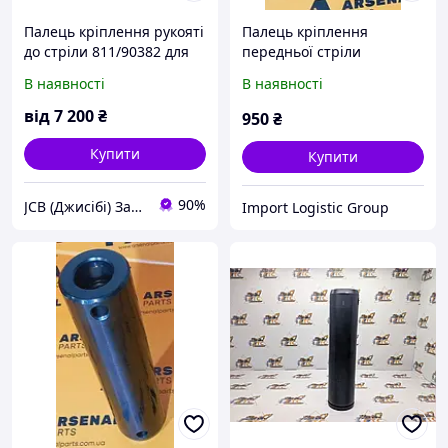
Палець кріплення рукояті
Палець кріплення
до стріли 811/90382 для
передньої стріли
JCB JS200W
60x260мм
В наявності
В наявності
811/90486>>811/90214>>3
33/T9119
від
7 200
₴
950
₴
Купити
Купити
90%
JCB (Джисібі) Запчастини - Сервіс - Ремонт спецтехніки
Import Logistic Group