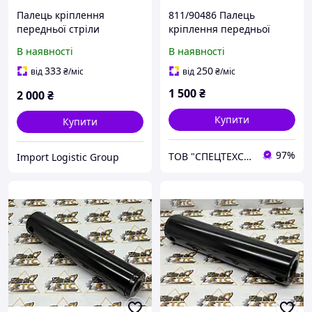
Палець кріплення
811/90486 Палець
передньої стріли
кріплення передньої
(ОРИГІНАЛ JCB) 60x260мм
стріли 60х260 на JCB 3CX
В наявності
В наявності
811/90486>>811/90214>>3
4CX
33/T9119
333
250
від
₴
/міс
від
₴
/міс
1 500
₴
2 000
₴
Купити
Купити
97%
ТОВ "СПЕЦТЕХСЕРВИС+"
Import Logistic Group