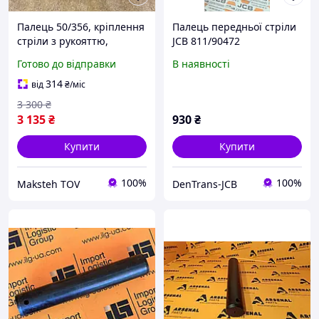
Палець 50/356, кріплення
Палець передньої стріли
стріли з рукояттю,
JCB 811/90472
03.5600.100, 25.0500.400-
Готово до відправки
В наявності
03 13.0600.301
314
від
₴
/міс
3 300
₴
3 135
₴
930
₴
Купити
Купити
100%
100%
Maksteh TOV
DenTrans-JCB