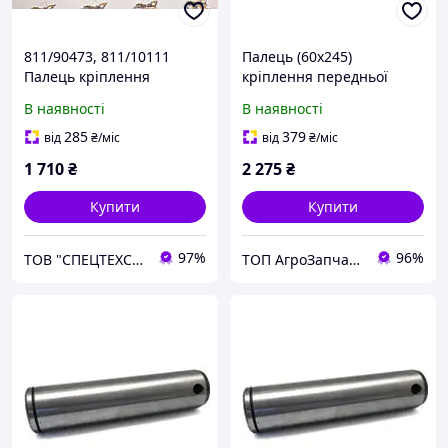
811/90473, 811/10111
Палець (60х245)
Палець кріплення
кріплення передньої
передньої стріли 60х245
стріли JCB 3CX, 4CX
В наявності
В наявності
ОЕМ
811/90473
285
379
від
₴
/міс
від
₴
/міс
1 710
₴
2 275
₴
Купити
Купити
97%
96%
ТОВ "СПЕЦТЕХСЕРВИС+"
ТОП АгроЗапчастина