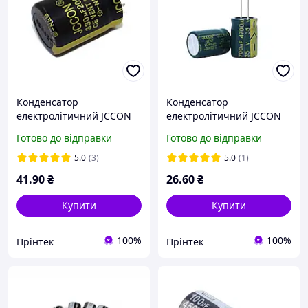
Конденсатор
Конденсатор
електролітичний JCCON
електролітичний JCCON
330мкФ 200В 22×25 мм
4700мкФ 35В 18×25 мм
Готово до відправки
Готово до відправки
LowESR 105°C
LowESR 105°C
5.0
(3)
5.0
(1)
41
.90
₴
26
.60
₴
Купити
Купити
100%
100%
Прінтек
Прінтек