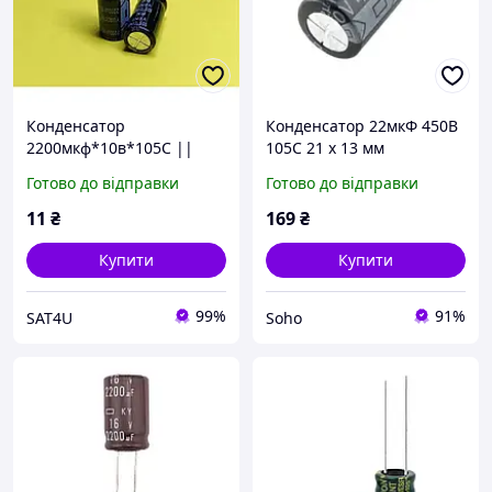
Конденсатор
Конденсатор 22мкФ 450В
2200мкф*10в*105С ||
105С 21 х 13 мм
10x20
Готово до відправки
Готово до відправки
11
₴
169
₴
Купити
Купити
99%
91%
SAT4U
Soho