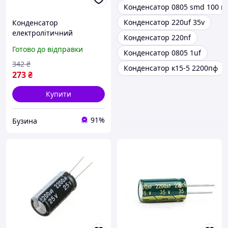
Конденсатор 0805 smd 100 nf
Конденсатор 220uf 35v
Конденсатор
електролітичний
Конденсатор 220nf
алюмінієвий 10шт,
Готово до відправки
Конденсатор 0805 1uf
4700мкФ 25В 105С buzyna
342
₴
Конденсатор к15-5 2200пф
273
₴
Купити
91%
Бузина