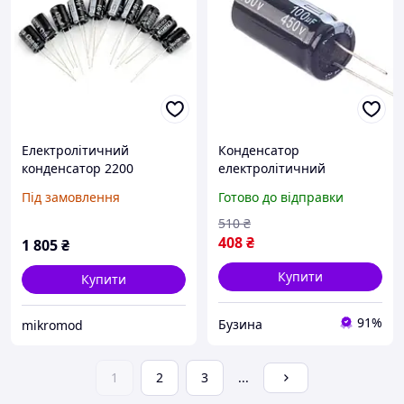
Електролітичний
Конденсатор
конденсатор 2200
електролітичний
мкФ/25В 13x21мм 105C
алюмінієвий 10шт,
Під замовлення
Готово до відправки
THT - 100 шт.
100мкФ 450В 105С buzyna
510
₴
408
₴
1 805
₴
Купити
Купити
91%
Бузина
mikromod
1
2
3
...