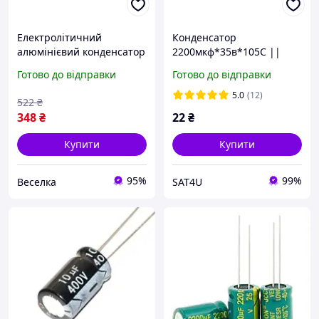
Електролітичний
Конденсатор
алюмінієвий конденсатор
2200мкф*35в*105С ||
2200 мкФ 25 В 10 шт для
13x20
Готово до відправки
Готово до відправки
радіоаматорів та
інженерів FLAME
5.0
(12)
522
₴
348
₴
22
₴
Купити
Купити
95%
99%
Веселка
SAT4U