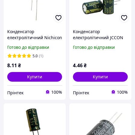
Конденсатор
Конденсатор
електролітичний Nichicon
електролітичний JCCON
2200мкФ 16В 13×20 мм
2200мкФ 10В 10×17 мм
Готово до відправки
Готово до відправки
Nippon Chemi-Con 105°C
LowESR 105°C
5.0
(1)
8
.11
₴
4
.46
₴
Купити
Купити
100%
100%
Прінтек
Прінтек