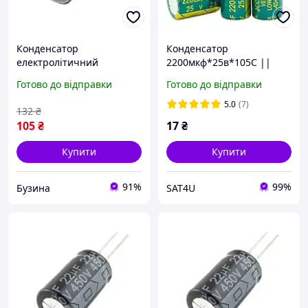
Конденсатор
Конденсатор
електролітичний
2200мкф*25в*105С ||
алюмінієвий 10шт, 10мкФ
13x20
Готово до відправки
Готово до відправки
400В 105С buzyna
5.0
(7)
132
₴
105
₴
17
₴
Купити
Купити
91%
99%
Бузина
SAT4U