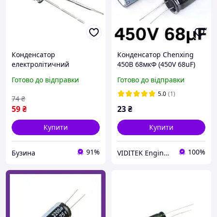
Конденсатор
Конденсатор Chenxing
електролітичний
450В 68мкФ (450V 68uF)
алюмінієвий 10шт,
18*25 мм 105°C
Готово до відправки
Готово до відправки
220мкФ 35В 105С buzyna
5.0
(1)
74
₴
59
₴
23
₴
Купити
Купити
91%
100%
Бузина
VIDITEK Engineering Group