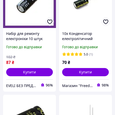
Набір для ремонту
10x Конденсатор
електроніки 10 штук
електролітичний
Конденсатори
алюмінієвий 2200мкФ 25В
Готово до відправки
Готово до відправки
електролітичні 2200мкФ
105С
25В 105С захист від
5.0
(1)
102
₴
перешкод 20мм
87
₴
70
₴
Купити
Купити
96%
98%
EVELI БЕЗ ПРЕДОПЛАТ
Магазин "Freedelivery"