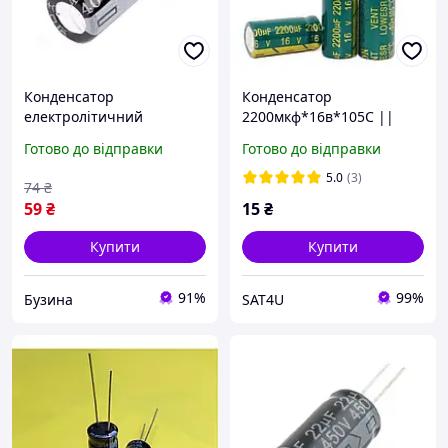
Конденсатор
Конденсатор
електролітичний
2200мкф*16в*105С ||
алюмінієвий 10шт,
10х20
Готово до відправки
Готово до відправки
4.7мкФ 400В 105С buzyna
5.0
(3)
74
₴
59
₴
15
₴
Купити
Купити
91%
99%
Бузина
SAT4U