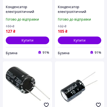
Конденсатор
Конденсатор
електролітичний
електролітичний
алюмінієвий 10шт,
алюмінієвий 10шт,
Готово до відправки
Готово до відправки
2200мкФ 25В 105С buzyna
2200мкФ 16В 105С buzyna
159
₴
132
₴
127
₴
105
₴
Купити
Купити
91%
91%
Бузина
Бузина