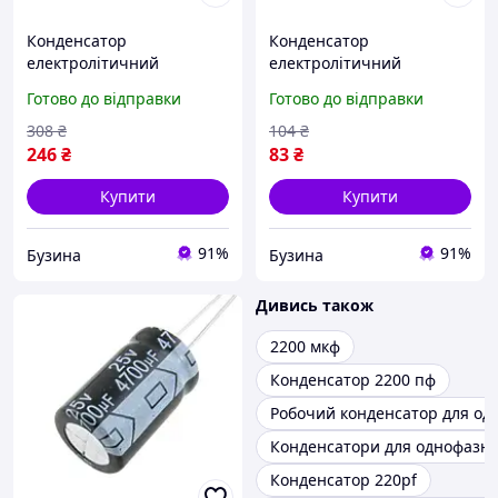
Конденсатор
Конденсатор
електролітичний
електролітичний
алюмінієвий 10шт,
алюмінієвий 10шт,
Готово до відправки
Готово до відправки
2200мкФ 35В 105С buzyna
2200мкФ 10В 105С buzyna
308
₴
104
₴
246
₴
83
₴
Купити
Купити
91%
91%
Бузина
Бузина
Дивись також
2200 мкф
Конденсатор 2200 пф
Робочий конденсатор для од
Конденсатори для однофазни
Конденсатор 220pf