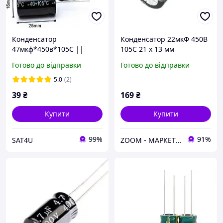
Конденсатор
Конденсатор 22мкФ 450В
47мкф*450в*105С ||
105С 21 х 13 мм
16*25
Готово до відправки
Готово до відправки
5.0
(2)
39
₴
169
₴
Купити
Купити
99%
91%
SAT4U
ZOOM - МАРКЕТ ЦИФРОВОЇ ТЕХНІКИ