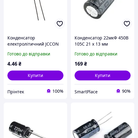
Конденсатор
Конденсатор 22мкФ 450В
електролітичний JCCON
105С 21 х 13 мм
2200мкФ 6.3В 10×20 мм
Готово до відправки
Готово до відправки
LowESR 105°C
4
.46
₴
169
₴
Купити
Купити
100%
90%
Прінтек
SmartPlace