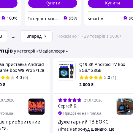
и
Купити
Купити
100%
95%
9
Інтернет магазин Тюнерок
smarttv
3
...
Вперед
Показано 1 - 29 товарів з 5000+
упців
у категорії «Медіаплеєри»
ва приставка Android
Q19 8K Android TV Box
ame box W8 Pro 8/128
8GB/128GB
4.0
(6)
5.0
(1)
0
₴
2 000
₴
.07.2026
21.07.2026
Сергей Б.
+
3
+
4
Prom.ua
Придбано на Prom.ua
ше приобритение
Дуже гарний ТВ БОКС
ьги.
Літає напрочуд швидко. Це