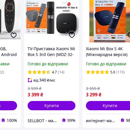
2GB,
TV-Приставка Xiaomi Mi
Xiaomi Mi Box S 4K
, Android
Box S 3rd Gen (MDZ-32-
(Міжнародна версія)
AA) 2025 EU Global,
(MDZ-32-AA)
равки
Готово до відправки
Готово до відправки
s
NETFLIX, Google TV
Глобальна версія
(2)
4.7
(14)
5.0
(173)
PFJ4191EU
340
від
₴
/міс
3 599
₴
3 559
₴
3 399
₴
3 299
₴
и
Купити
Купити
100%
99%
9
SELLBOT - магазин розумної техніки
интернет-магазин "Техномаркет"