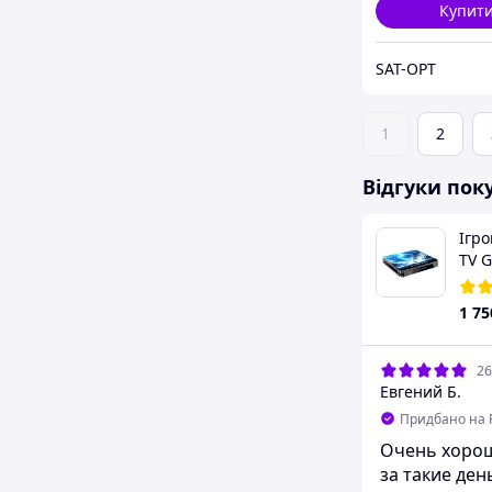
Купит
SAT-OPT
1
2
Відгуки пок
Ігро
TV G
Гб
1 75
26
Евгений Б.
Придбано на 
Очень хоро
за такие ден