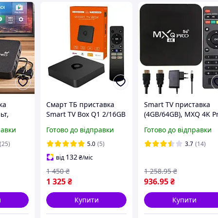
ка
Смарт ТБ приставка
Smart TV приставка
ьт,
Smart TV Box Q1 2/16GB
(4GB/64GB), MXQ 4K P
Q 4K Pro,
(з голосовим
/ Приставка для
равки
Готово до відправки
Готово до відправки
д
керуванням, Android
цифрового
10, Allwinner H313,
телебачення / Smart 
(25)
5.0
(5)
3.7
(14)
2.4/5G)
приставка / Android 
132
від
₴
/міс
1 450
₴
1 258
.95
₴
1 325
₴
936
.95
₴
и
Купити
Купити