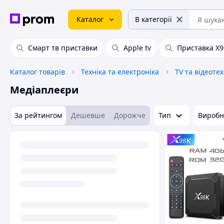
Каталог
В категорії
Смарт тв приставки
Apple tv
Приставка X9
Каталог товарів
Техніка та електроніка
TV та відеотех
Медіаплеєри
За рейтингом
Дешевше
Дорожче
Тип
Виробн