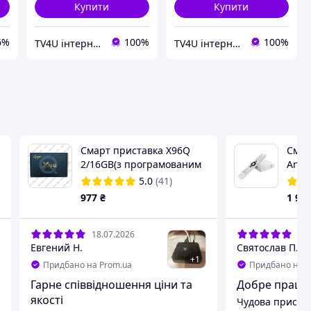
Купити
Купити
6%
100%
100%
TV4U інтернет-магазин
TV4U інтернет-магазин
Смарт приставка X96Q
Смар
2/16GB(з програмованим
Andr
пультом)
STRO
5.0
(41)
977
₴
1 95
18.07.2026
13.
Евгений Н.
Святослав П.
+
1
Придбано на Prom.ua
Придбано на P
Гарне співвідношення ціни та
Добре працю
якості
Чудова пристав