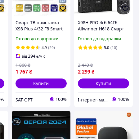
Смарт ТВ приставка
X98H PRO 4гб 64Гб
X98 Plus 4/32 Гб Smart
Allwinner H618 Смарт
TV Box Android 11
ТБ Приставка +
Готово до відправки
Готово до відправки
Телебачення + Фільми
ANDROID 12
4.9
(29)
5.0
(10)
294
від
₴
/міс
1 860
₴
2 449
₴
1 767
₴
2 299
₴
Купити
Купити
0%
100%
100%
SAT-OPT
Інтернет-магазин "AMedia" Андроїд Смарт ТБ Приставки, Відеореєстратори, GPS Навігатори, Акумулятори