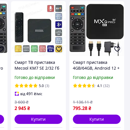
Смарт ТВ приставка
Смарт приставка
ro
Mecool KM7 SE 2/32 Гб
4GB/64GB, Android 12 +
Android TV 12 Smart
пульт, MXQ 4K Pro /
Готово до відправки
Готово до відправки
Box
Smart TV приставка до
TV
телевізора / Андроид
5.0
(3)
4.1
(32)
TV
приставка
491
від
₴
/міс
3 600
₴
1 136
.11
₴
2 945
₴
795
.28
₴
Купити
Купити