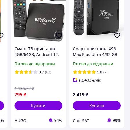
Смарт ТВ приставка
Смарт-приставка X96
4GB/64GB, Android 12,
Max Plus Ultra 4/32 GB
MXQ 4K Pro / Андроїд
Amlogic S905 X4
Готово до відправки
Готово до відправки
ТВ приставка для
Android 11
телевізора /
3.7
(62)
5.0
(7)
Медіаплеєр
403
від
₴
/міс
1 135
.72
₴
795
₴
2 419
₴
Купити
Купити
8%
94%
99%
HUGO
Світ SAT