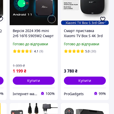
Q
Версія 2024 X96 mini
Смарт приставка
2гб 16Гб S905W2 Смарт
Xiaomi TV Box S 4K 3rd
ТВ-приставка Android
Gen S905X5M 2/32Gb
Готово до відправки
Готово до відправки
11 tv box 2-16 ТБ
MDZ-32-AA smart tv
Фільми Smart tv box
4.1
(9)
5.0
(30)
1 399
₴
1 199
₴
3 780
₴
Купити
Купити
9%
100%
99%
Інтернет-магазин "AMedia" Андроїд Смарт ТБ Приставки, Відеореєстратори, GPS Навігатори, Акумулятори
ProGadgets