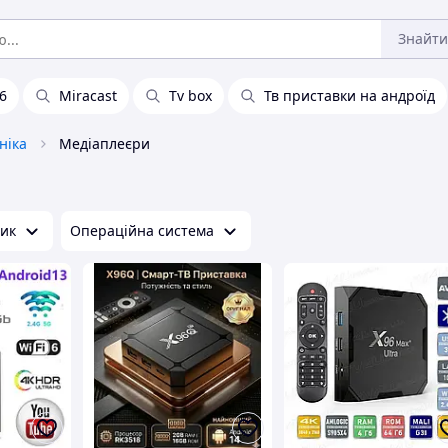
Знайти
6
Miracast
Tv box
Тв приставки на андроїд
ніка
Медіаплеєри
ик
Операційна система