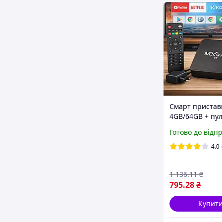
Смарт пристав
4GB/64GB + пул
Android 12, MX
Готово до відп
Чорна / Андрої
приставка до
4.0
телевізора /
Медіаплеєр
1 136
.11
₴
795
.28
₴
Купит