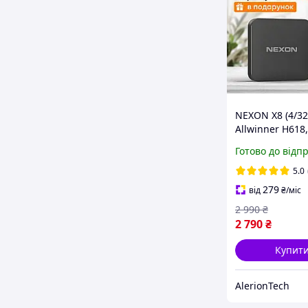
NEXON X8 (4/3
Allwinner H618
TV 12, Wi-Fi 6) +
Готово до відп
аеропульт G10
5.0
279
від
₴
/міс
2 990
₴
2 790
₴
Купит
AlerionTech