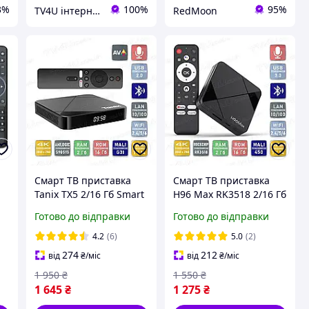
3%
100%
95%
TV4U інтернет-магазин
RedMoon
Смарт ТВ приставка
Смарт ТВ приставка
Tanix TX5 2/16 Гб Smart
H96 Max RK3518 2/16 Гб
TV Box Google TV 14
Android TV 14 Smart
Готово до відправки
Готово до відправки
Box
4.2
(6)
5.0
(2)
274
212
від
₴
/міс
від
₴
/міс
1 950
₴
1 550
₴
1 645
₴
1 275
₴