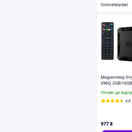
OnlineMarket
Медіаплеєр En
X96Q 2GB/16GB
10.0 Black
Готово до відп
4.8
977
₴