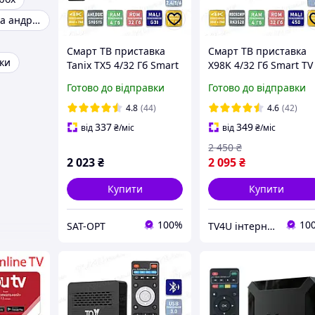
Тв приставки на андроїд
Смарт ТВ приставка
Смарт ТВ приставка
ки
Tanix TX5 4/32 Гб Smart
X98K 4/32 Гб Smart TV
TV Box Google TV 14
Box Android 13
Готово до відправки
Готово до відправки
4.8
(44)
4.6
(42)
337
349
від
₴
/міс
від
₴
/міс
2 450
₴
2 023
₴
2 095
₴
Купити
Купити
100%
10
SAT-OPT
TV4U інтернет-магазин