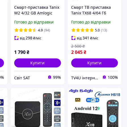
Смарт-приставка Tanix
Смарт ТВ приставка
W2 4/32 GB Amlogic
Tanix TX68 4/64 Гб
S905 W2 Android 11
Smart TV Box Android
Готово до відправки
Готово до відправки
14
4.9
(94)
5.0
(13)
298
341
від
₴
/міс
від
₴
/міс
2 500
₴
1 790
₴
2 045
₴
Купити
Купити
0%
99%
100%
Світ SAT
TV4U інтернет-магазин