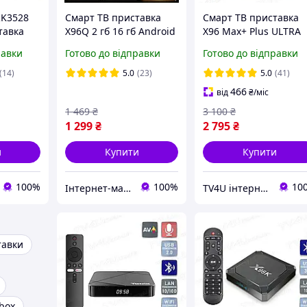
RK3528
Смарт ТВ приставка
Смарт ТВ приставка
тавка
X96Q 2 гб 16 гб Android
X96 Max+ Plus ULTRA
 6 +
14 RK3518 tv box 2-16
4/64 Гб Smart TV Box
равки
Готово до відправки
Готово до відправки
 Фільми
ТБ Фільми Youtube
Android 11
v box
Застосунки
(14)
5.0
(23)
5.0
(41)
466
від
₴
/міс
1 469
₴
3 100
₴
1 299
₴
2 795
₴
и
Купити
Купити
100%
100%
10
Інтернет-магазин "AMedia" Андроїд Смарт ТБ Приставки, Відеореєстратори, GPS Навігатори, Акумулятори
TV4U інтернет-магазин
тавки
 box