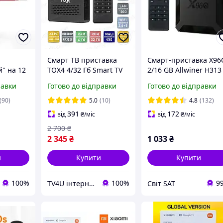
Смарт ТВ приставка
Смарт-приставка X96
" на 12
TOX4 4/32 Гб Smart TV
2/16 GB Allwiner H313
Box Android 13
Android 10
равки
Готово до відправки
Готово до відправки
 Max+
 Гб
(90)
5.0
(10)
4.8
(132)
ndroid
391
172
від
₴
/міс
від
₴
/міс
2 700
₴
2 345
₴
1 033
₴
и
Купити
Купити
100%
100%
9
TV4U інтернет-магазин
Світ SAT