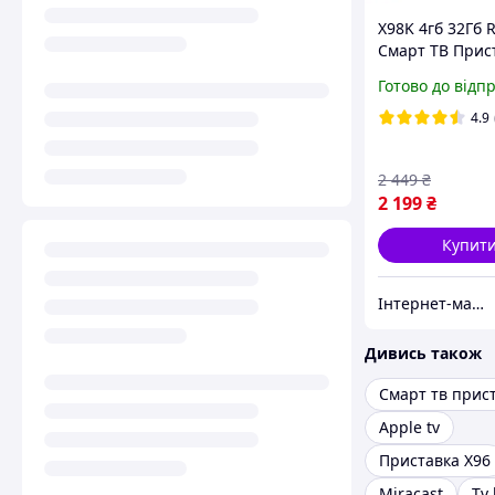
X98K 4гб 32Гб 
Смарт ТВ Прис
Андроїд 13 WiFi
Готово до відп
Телебачення +
Android smart t
4.9
медіалпеєр
2 449
₴
2 199
₴
Купит
Інтернет-магазин "AMedia" Андроїд Смарт ТБ Приставки, Відеореєстратори, GPS Навігатори, Акумулятори
Дивись також
Смарт тв прис
Apple tv
Приставка X96
Miracast
Tv