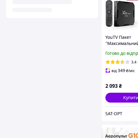
YouTV Пакет
"Максимальний
міс + Смарт ТВ
Готово до відп
приставка X96
Plus ULTRA 4/32
3.4
Smart TV Box A
349
від
₴
/міс
11
2 093
₴
Купит
SAT-OPT